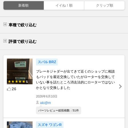
新着順
イイね！順
クリップ順
車種で絞り込む
評価で絞り込む
スバル BRZ
ブレーキジャダーが出てきて近くのショップに相談
もパッドを最近交換していたがローターを交換して
5
いない事を話たところ消去法的にローターではない
かとなり交換しました
26
2026年6月10日
aki@m
パーツレビュー総投稿数：51件
スズキ ワゴンR