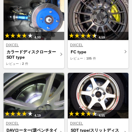
4.00
4.59
DIXCEL
DIXCEL
カラードディスクローター
FC type
SDT type
レビュー：
105
件
レビュー：
2
件
4.19
4.55
DIXCEL
DIXCEL
DAVローター(逆ベンチタイ
SDT type/スリットディス