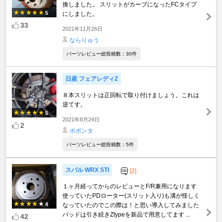
換しました。 スリットがカーブになったFCタイプ
5
にしました。
33
2021年11月26日
ならりゅう
パーツレビュー総投稿数：30件
日産 フェアレディZ
８本スリットは正回転で取り付けましょう。これは
逆てす。
5
2021年8月24日
2
ポポンタ
パーツレビュー総投稿数：5件
スバル WRX STI
[2]
１ヶ月経ってからのレビューとF/R兼用になります
使っていたPDローター(スリット入り)も溝が怪しく
4
なっていたのでこの際は！と思い導入してみました
パッドは引き続きZtypeを新品で用意してます ...
42