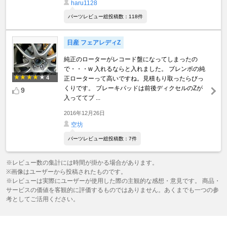
haru1128
パーツレビュー総投稿数：118件
日産 フェアレディZ
純正のローターがレコード盤になってしまったの
で・・・w 入れるならと入れました。 ブレンボの純
4
正ローターって高いですね。見積もり取ったらびっ
くりです。 ブレーキパッドは前後ディクセルのZが
9
入っててブ ...
2016年12月26日
空坊
パーツレビュー総投稿数：7件
※レビュー数の集計には時間が掛かる場合があります。
※画像はユーザーから投稿されたものです。
※レビューは実際にユーザーが使用した際の主観的な感想・意見です。 商品・
サービスの価値を客観的に評価するものではありません。あくまでも一つの参
考としてご活用ください。