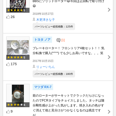
BBSにソリッドローター😃今回は正回転で取り付け
😃
5
2018年10月27日
26
木更津きな子
パーツレビュー総投稿数：125件
トヨタ ノア
[1]
ブレーキローター！ フロントリア4枚セット！！ 気
分転換で購入(*^^*) でも少しお高いですな。。。笑
5
2017年10月15日
175
りょーいちん
パーツレビュー総投稿数：180件
マツダ RX-7
前のローターがサーキットでクラックだらけになっ
たのでFCRタイプをチョイスしました。タッチは随
4
分剛性感が上がった気がします。焼き入れの色がす
ぐ消えて他と見分けがつかなくなるのは残念です
9
が…