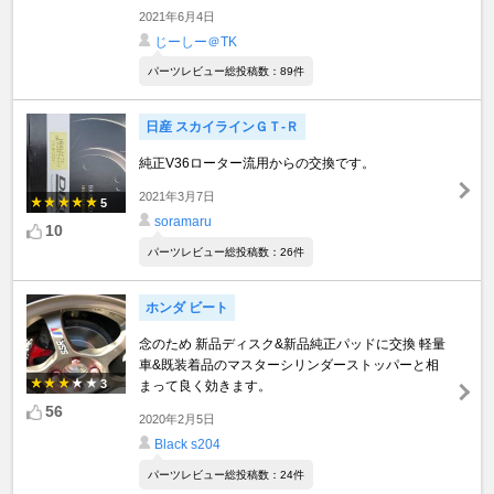
2021年6月4日
じーしー＠TK
パーツレビュー総投稿数：89件
日産 スカイラインＧＴ‐Ｒ
純正V36ローター流用からの交換です。
2021年3月7日
5
soramaru
10
パーツレビュー総投稿数：26件
ホンダ ビート
念のため 新品ディスク&新品純正パッドに交換 軽量
車&既装着品のマスターシリンダーストッパーと相
3
まって良く効きます。
56
2020年2月5日
Black s204
パーツレビュー総投稿数：24件