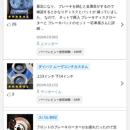
最近になり、 ブレーキを踏むと金属音がするので
確認するとかなりディスクとパットが 減っていまし
5
た、 なので、 ネットで購入 ブレーキディスクロー
ターと ブレーキパットのセット 一応車屋さんに詳
26
細 ...
2026年2月28日
ニャンダー
パーツレビュー総投稿数：108件
ダイハツ ムーヴコンテカスタム
上13インチ 下14インチ
2023年3月17日
5
ヤッホーくん
3
パーツレビュー総投稿数：33件
スバル BRZ
フロントのブレーキローターがお疲れだったので交