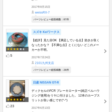
2017年8月15日
weissRX-7
パーツレビュー総投稿数：87件
スズキ Keiワークス
【総評】見た目OK 【満足している点】効きが良く
なったかな？ 【不満な点】とくにない どこのメー
4
カーか不明。
5
2017年7月24日
2101九州支店
パーツレビュー総投稿数：26件
日産 NISSAN GT-R
ディクセルのFCR ブレーキローター(純正ベルハウ
ジング使用)をリヤに付けました。 12本のカーブス
5
リットが良い感じです(^-^)
23
2017年6月13日