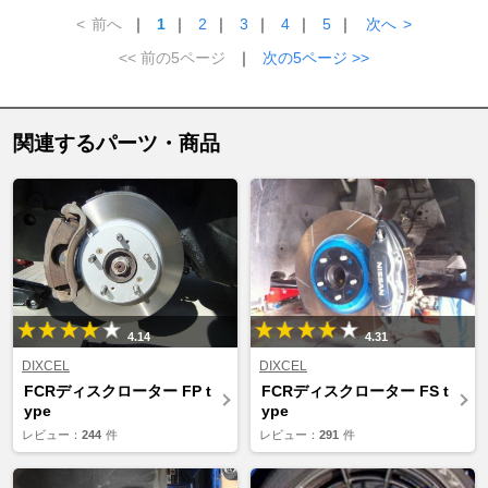
<
前へ
｜
1
｜
2
｜
3
｜
4
｜
5
｜
次へ
>
<< 前の5ページ
｜
次の5ページ >>
関連するパーツ・商品
4.14
4.31
DIXCEL
DIXCEL
FCRディスクローター FP t
FCRディスクローター FS t
ype
ype
レビュー：
244
件
レビュー：
291
件