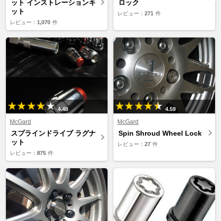
ット インストレーションキ
ロック
ット
レビュー：
271
件
レビュー：
1,070
件
4.48
4.59
McGard
McGard
スプラインドライブ ラグナ
Spin Shroud Wheel Lock
ット
レビュー：
27
件
レビュー：
875
件