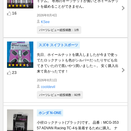
イテム。 専用のキーソケットが無いとホイールナッ
5
トを緩めることができません。
16
2026年8月4日
KSee
パーツレビュー総投稿数：1件
スズキ スイフトスポーツ
先日、ホイールナットを購入しましたが今まで使っ
てたロックナットも色がシルバーだったりサビも出
5
てきていたので黒いやつ買いました～。 安く購入出
来て良かったです！
23
2026年8月1日
cooldevil
パーツレビュー総投稿数：92件
ホンダ N-ONE
小径ロックナット(ブラック)です。 品番：MCG-353
57 ADVAN Racing TC-4を装着するために購入。 ナ