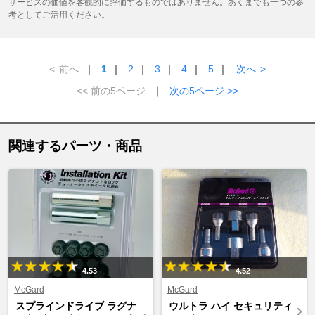
サービスの価値を客観的に評価するものではありません。あくまでも一つの参
考としてご活用ください。
<
前へ
｜
1
｜
2
｜
3
｜
4
｜
5
｜
次へ
>
<< 前の5ページ
｜
次の5ページ >>
関連するパーツ・商品
4.53
4.52
McGard
McGard
スプラインドライブ ラグナ
ウルトラ ハイ セキュリティ