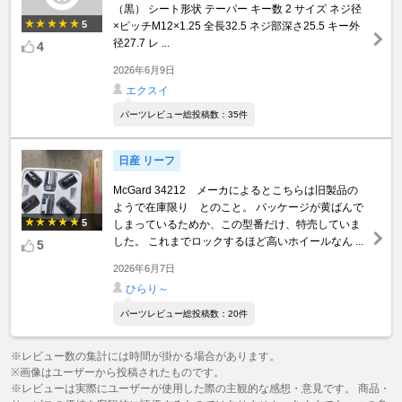
（黒） シート形状 テーパー キー数 2 サイズ ネジ径
5
×ピッチM12×1.25 全長32.5 ネジ部深さ25.5 キー外
径27.7 レ ...
4
2026年6月9日
エクスイ
パーツレビュー総投稿数：35件
日産 リーフ
McGard 34212 メーカによるとこちらは旧製品の
ようで在庫限り とのこと。 パッケージが黄ばんで
5
しまっているためか、この型番だけ、特売していま
した。 これまでロックするほど高いホイールなん ...
5
2026年6月7日
ひらり～
パーツレビュー総投稿数：20件
※レビュー数の集計には時間が掛かる場合があります。
※画像はユーザーから投稿されたものです。
※レビューは実際にユーザーが使用した際の主観的な感想・意見です。 商品・