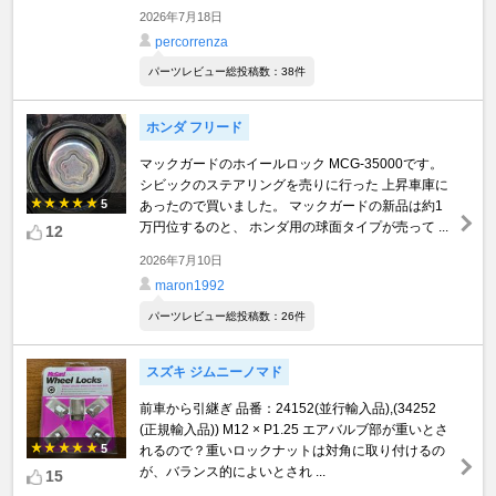
2026年7月18日
percorrenza
パーツレビュー総投稿数：38件
ホンダ フリード
マックガードのホイールロック MCG-35000です。
シビックのステアリングを売りに行った 上昇車庫に
5
あったので買いました。 マックガードの新品は約1
万円位するのと、 ホンダ用の球面タイプが売って ...
12
2026年7月10日
maron1992
パーツレビュー総投稿数：26件
スズキ ジムニーノマド
前車から引継ぎ 品番：24152(並行輸入品),(34252
(正規輸入品)) M12 × P1.25 エアバルブ部が重いとさ
5
れるので？重いロックナットは対角に取り付けるの
が、バランス的によいとされ ...
15