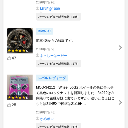
2026年7月9日
MINE@1009
パーツレビュー総投稿数：38件
BMW X3
前車40iからの移設です。
2026年7月5日
5
よっしーはーだー
47
パーツレビュー総投稿数：17件
スバル レヴォーグ
MCG-34212 Wheel Locks ホイールの色に合わせ
て黒色のロックナットを新調しました。34212は在
5
庫限りで後継が既に出ていますが、違いと言えばこ
ちらは21HEXで後継は21/19H ...
25
2026年7月4日
かめポン
パーツレビュー総投稿数：67件