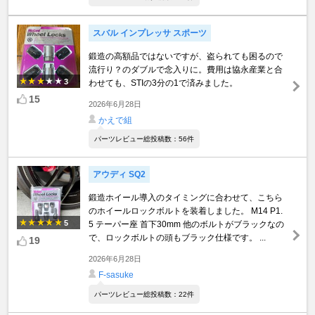
スバル インプレッサ スポーツ
鍛造の高額品ではないですが、盗られても困るので
流行り？のダブルで念入りに。費用は協永産業と合
3
わせても、STIの3分の1で済みました。
15
2026年6月28日
かえで組
パーツレビュー総投稿数：56件
アウディ SQ2
鍛造ホイール導入のタイミングに合わせて、こちら
のホイールロックボルトを装着しました。 M14 P1.
5
5 テーパー座 首下30mm 他のボルトがブラックなの
で、ロックボルトの頭もブラック仕様です。 ...
19
2026年6月28日
F-sasuke
パーツレビュー総投稿数：22件