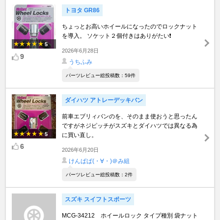
トヨタ GR86
ちょっとお高いホイールになったのでロックナット
を導入。 ソケット２個付きはありがたい❗️
5
2026年6月28日
9
うちふみ
パーツレビュー総投稿数：59件
ダイハツ アトレーデッキバン
前車エブリィバンのを、そのまま使おうと思ったん
ですがネジピッチがスズキとダイハツでは異なる為
5
に買い直し。
6
2026年6月20日
けんぱぱ(・∀・)＠み組
パーツレビュー総投稿数：2件
スズキ スイフトスポーツ
MCG-34212 ホイールロック タイプ種別 袋ナット