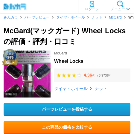
ログイン
メニュー
みんカラ
パーツレビュー
タイヤ・ホイール
ナット
McGard
Wh
McGard(マックガード) Wheel Locks
の評価・評判・口コミ
McGard
Wheel Locks
4.36
（3,973件）
点
タイヤ・ホイール
ナット
画像提供元
パーツレビューを投稿する
この商品の価格を比較する