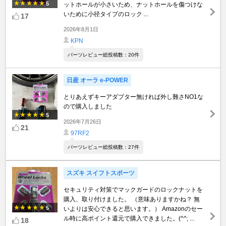
5
ットホールが小さいため、ナットホールを傷つけな
いために小径タイプのロック ...
17
2026年8月1日
KPN
パーツレビュー総投稿数：20件
日産 オーラ e-POWER
とりあえずキーアダプター無ければ外し難さNO1な
ので購入しました
5
2026年7月26日
21
97RF2
パーツレビュー総投稿数：27件
スズキ スイフトスポーツ
セキュリティ対策でマックガードのロックナットを
購入、取り付けました。 （意味ありますかね？ 無
5
いよりは安心できると思います。） Amazonのセー
ル時に高ポイント還元で購入できました。(^^; ...
18