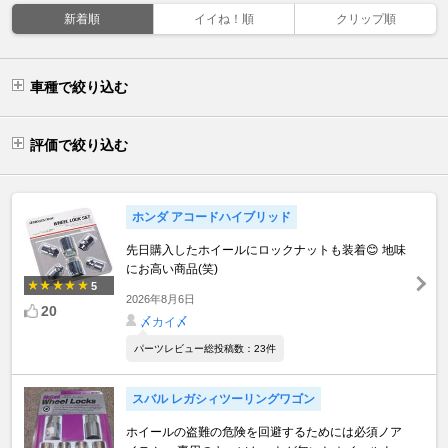
新着順
イイね！順
クリップ順
車種で絞り込む
評価で絞り込む
ホンダ アコードハイブリッド
先日購入したホイールにロックナットも装着😊 地味
にお高い商品(笑)
5
2026年8月6日
20
〆カイ〆
パーツレビュー総投稿数：23件
スバル レガシィツーリングワゴン
ホイールの盗難の危険を回避するためには必須ノア