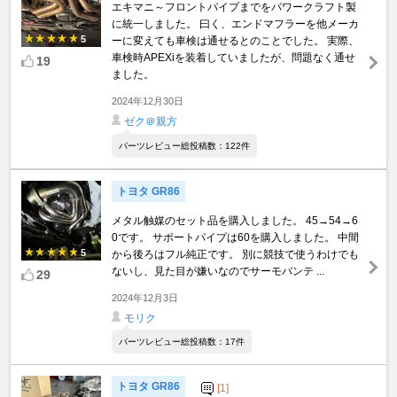
エキマニ～フロントパイプまでをパワークラフト製
に統一しました。 曰く、エンドマフラーを他メーカ
5
ーに変えても車検は通せるとのことでした。 実際、
車検時APEXiを装着していましたが、問題なく通せ
19
ました。
2024年12月30日
ゼク＠親方
パーツレビュー総投稿数：122件
トヨタ GR86
メタル触媒のセット品を購入しました。 45→54→6
0です。 サポートパイプは60を購入しました。 中間
5
から後ろはフル純正です。 別に競技で使うわけでも
ないし、見た目が嫌いなのでサーモバンテ ...
29
2024年12月3日
モリク
パーツレビュー総投稿数：17件
トヨタ GR86
[1]