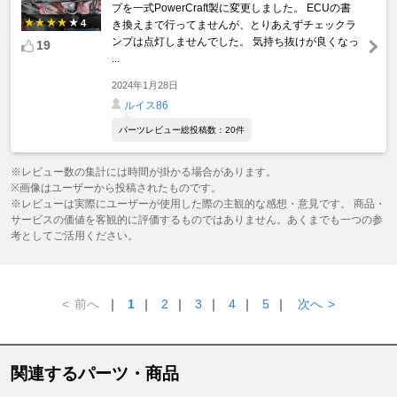
プを一式PowerCraft製に変更しました。 ECUの書
4
き換えまで行ってませんが、とりあえずチェックラ
ンプは点灯しませんでした。 気持ち抜けが良くなっ
19
...
2024年1月28日
ルイス86
パーツレビュー総投稿数：20件
※レビュー数の集計には時間が掛かる場合があります。
※画像はユーザーから投稿されたものです。
※レビューは実際にユーザーが使用した際の主観的な感想・意見です。 商品・
サービスの価値を客観的に評価するものではありません。あくまでも一つの参
考としてご活用ください。
<
前へ
｜
1
｜
2
｜
3
｜
4
｜
5
｜
次へ
>
関連するパーツ・商品