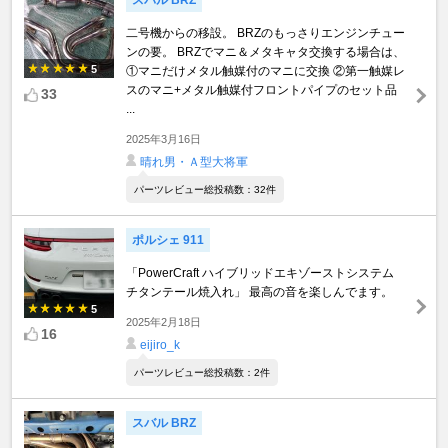
スバル BRZ
二号機からの移設。 BRZのもっさりエンジンチュー
ンの要。 BRZでマニ＆メタキャタ交換する場合は、
5
①マニだけメタル触媒付のマニに交換 ②第一触媒レ
スのマニ+メタル触媒付フロントパイプのセット品
33
...
2025年3月16日
晴れ男・Ａ型大将軍
パーツレビュー総投稿数：32件
ポルシェ 911
「PowerCraft ハイブリッドエキゾーストシステム
チタンテール焼入れ」 最高の音を楽しんでます。
5
2025年2月18日
16
eijiro_k
パーツレビュー総投稿数：2件
スバル BRZ