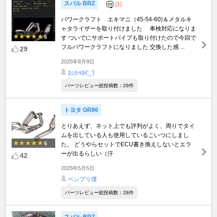
スバル BRZ
[1]
パワークラフト エキマニ（45-54-60)＆メタルキ
ャタライザーを取り付けました 車検対応になりま
5
す ついでにサポートパイプも取り付けたので今回で
フルパワークラフトになりました 交換した感 ...
29
2025年8月9日
おかゆ('_')
パーツレビュー総投稿数：29件
トヨタ GR86
とりあえず、ネット上でも評判がよく、周りでタイ
ムを出している人も使用しているこいつにしまし
5
た。 どうやらセットでECU書き換えしないとエラ
ーが出るらしい（汗
42
2025年5月5日
ベンプリ僕
パーツレビュー総投稿数：28件