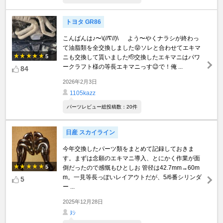
トヨタ GR86
こんばんは♪〜\(//∇//)\ よう〜やくナラシが終わっ
て油脂類を全交換しました😝ソレと合わせてエキマ
5
ニも交換して貰いました🫡交換したエキマニはパワ
ークラフト様の等長エキマニっす😉で！俺 ...
84
2026年2月3日
1105kazz
パーツレビュー総投稿数：20件
日産 スカイライン
今年交換したパーツ類をまとめて記録しておきま
す。まずは念願のエキマニ導入、とにかく作業が面
5
倒だったので感慨もひとしお 管径は42.7mm→60m
m。一見等長っぽいレイアウトだが、5/6番シリンダ
5
ー ...
2025年12月28日
ﾇｼ