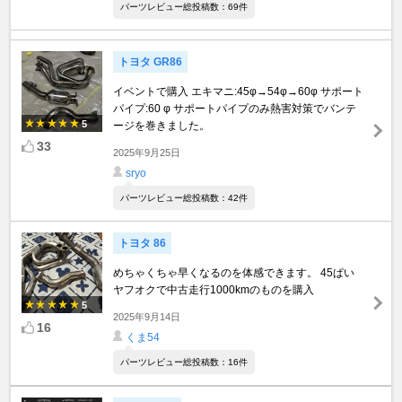
パーツレビュー総投稿数：69件
トヨタ GR86
イベントで購入 エキマニ:45φ→54φ→60φ サポート
パイプ:60 φ サポートパイプのみ熱害対策でバンテ
5
ージを巻きました。
33
2025年9月25日
sryo
パーツレビュー総投稿数：42件
トヨタ 86
めちゃくちゃ早くなるのを体感できます。 45ぱい
ヤフオクで中古走行1000kmのものを購入
5
2025年9月14日
16
くま54
パーツレビュー総投稿数：16件