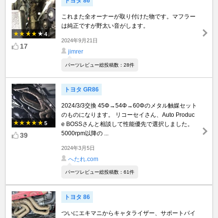
トヨタ 86
これまた全オーナーが取り付けた物です。マフラー
は純正ですが野太い音がします。
4
2024年9月21日
17
jimrer
パーツレビュー総投稿数：28件
トヨタ GR86
2024/3/3交換 45Φ→54Φ→60Φのメタル触媒セット
のものになります。 リコーセイさん、Auto Produc
5
e BOSSさんと相談して性能優先で選択しました。
5000rpm以降の ...
39
2024年3月5日
へたれ.com
パーツレビュー総投稿数：61件
トヨタ 86
ついにエキマニからキャタライザー、サポートパイ