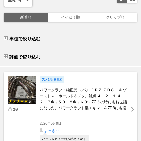
新着順
イイね！順
クリップ順
車種で絞り込む
評価で絞り込む
スバル BRZ
パワークラフト純正品 スバル ＢＲＺ ＺＤ８ エキゾ
ーストマニホールド＆メタル触媒 ４－２－１ ４
5
２．７Φ→５０．８Φ→６０Φ ZC６の時にもお世話
になった、パワークラフト製エキマニをZD8にも投
26
...
2026年5月9日
よっき～
パーツレビュー総投稿数：46件