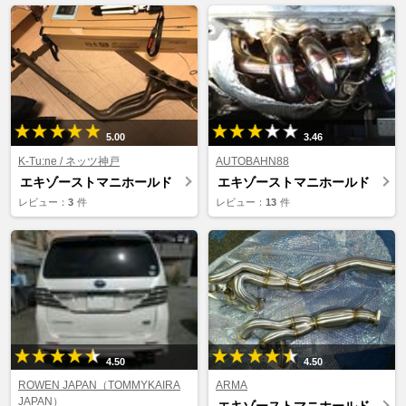
5.00
3.46
K-Tu:ne / ネッツ神戸
AUTOBAHN88
エキゾーストマニホールド
エキゾーストマニホールド
レビュー：
3
件
レビュー：
13
件
4.50
4.50
ROWEN JAPAN（TOMMYKAIRA
ARMA
JAPAN）