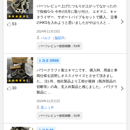
パーツレビュー上げたつもりが上がってなかったの
で投稿💦💦 今年の5月に取り付け。 エキマニ、キャ
5
タライザー、サポートパイプをセットで購入。 定番
のHKSを入れようと思いましたがやはり人と ...
53
2024年11月23日
バルク（脳筋R）
パーツレビュー総投稿数：51件
トヨタ GR86
パワークラフト製エキマニです。 購入時、用途と車
両仕様を説明しオススメサイズとさせて頂きまし
5
た。 注) 尚、他社製品より工程が複雑（既存部品の
切断等）の為、玄人向製品と感じました。 パワクラ
30
製品に ...
2024年11月21日
黒シミR
パーツレビュー総投稿数：31件