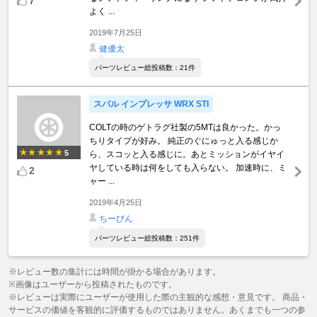
7
よく ...
2019年7月25日
健優太
パーツレビュー総投稿数：21件
スバル インプレッサ WRX STI
COLTの時のゲトラグ社製の5MTは良かった。かっ
ちりタイプが好み。 純正のぐにゅっと入る感じか
5
ら、スコッと入る感じに。あとミッションがイヤイ
ヤしている時は何をしても入らない。 加速時に、ミ
2
ャー ...
2019年4月25日
ちーびん
パーツレビュー総投稿数：251件
※レビュー数の集計には時間が掛かる場合があります。
※画像はユーザーから投稿されたものです。
※レビューは実際にユーザーが使用した際の主観的な感想・意見です。 商品・
サービスの価値を客観的に評価するものではありません。あくまでも一つの参