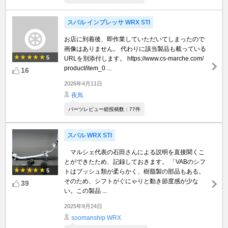
スバル インプレッサ WRX STI
お店に到着後、即作業していただいてしまったので
画像はありません。 代わりに該当製品も載っている
5
URLを別添付します。 https://www.cs-marche.com/
product/item_0 ...
16
2026年4月11日
夜鳥
パーツレビュー総投稿数：77件
スバル WRX STI
マルシェ代表の石田さんによる説明を直接聞くこ
とができたため、記録しておきます。 「VABのシフ
5
トはブッシュ類が柔らかく、樹脂製の部品もある。
そのため、シフトがぐにゃりと動き節度感が少な
39
い。この製品 ...
2025年9月24日
soomanship WRX