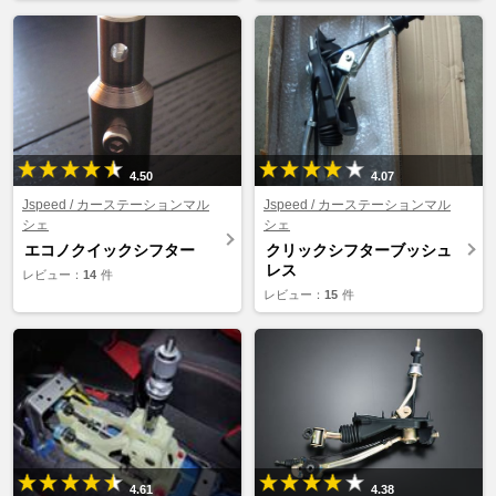
4.50
4.07
Jspeed / カーステーションマル
Jspeed / カーステーションマル
シェ
シェ
エコノクイックシフター
クリックシフターブッシュ
レス
レビュー：
14
件
レビュー：
15
件
4.61
4.38