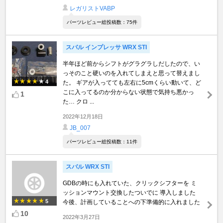
レガリストVABP
パーツレビュー総投稿数：75件
スバル インプレッサ WRX STI
半年ほど前からシフトがグラグラしだしたので、い
っそのこと硬いのを入れてしまえと思って替えまし
4
た。 ギアが入ってても左右に5cmくらい動いて、ど
こに入ってるのか分からない状態で気持ち悪かっ
1
た… クロ ...
2022年12月18日
JB_007
パーツレビュー総投稿数：11件
スバル WRX STI
GDBの時にも入れていた、クリックシフターを ミ
ッションマウント交換したついでに 導入しました
5
今後、計画していることへの下準備的に入れました
10
2022年3月27日