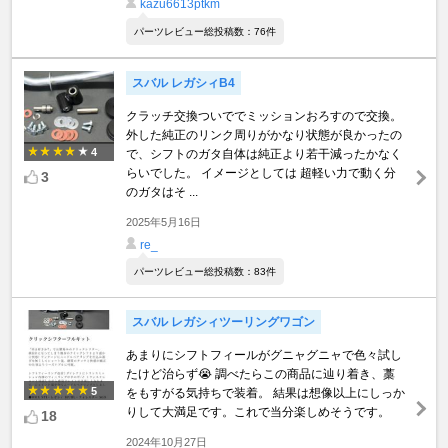
kazu6613ptkm
パーツレビュー総投稿数：76件
スバル レガシィB4
クラッチ交換ついででミッションおろすので交換。
外した純正のリンク周りがかなり状態が良かったの
4
で、シフトのガタ自体は純正より若干減ったかなく
らいでした。 イメージとしては 超軽い力で動く分
3
のガタはそ ...
2025年5月16日
re_
パーツレビュー総投稿数：83件
スバル レガシィツーリングワゴン
あまりにシフトフィールがグニャグニャで色々試し
たけど治らず😭 調べたらこの商品に辿り着き、藁
5
をもすがる気持ちで装着。 結果は想像以上にしっか
りして大満足です。これで当分楽しめそうです。
18
2024年10月27日