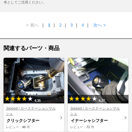
考としてご活用ください。
<
前へ
｜
1
｜
2
｜
3
｜
4
｜
次へ
>
関連するパーツ・商品
4.35
4.27
Jspeed / カーステーションマル
Jspeed / カーステーションマル
シェ
シェ
クリックシフター
イナーシャシフター
レビュー：
40
件
レビュー：
71
件