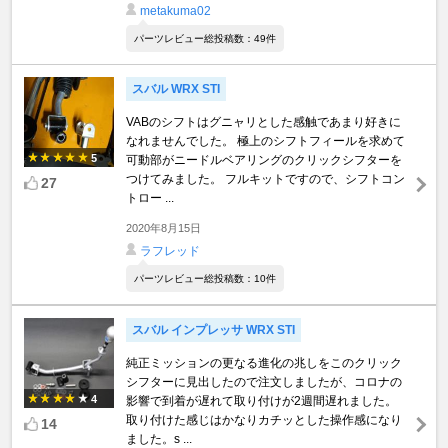
metakuma02
パーツレビュー総投稿数：49件
スバル WRX STI
VABのシフトはグニャリとした感触であまり好きに
なれませんでした。 極上のシフトフィールを求めて
5
可動部がニードルベアリングのクリックシフターを
つけてみました。 フルキットですので、シフトコン
27
トロー ...
2020年8月15日
ラフレッド
パーツレビュー総投稿数：10件
スバル インプレッサ WRX STI
純正ミッションの更なる進化の兆しをこのクリック
シフターに見出したので注文しましたが、コロナの
4
影響で到着が遅れて取り付けが2週間遅れました。
取り付けた感じはかなりカチッとした操作感になり
14
ました。s ...