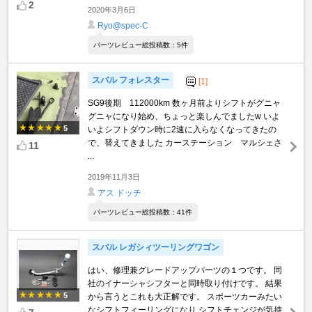
2
2020年3月6日
Ryo@spec-C
パーツレビュー総投稿数：5件
スバル フォレスター
[1]
SG9後期 112000km 数ヶ月前よりシフトがグニャ
グニャになり始め、ちょっと楽しんでましたw いよ
5
いよシフトダウン時に2速に入らなくなってきたの
で、替えてきました カーステーション マルシェさ
11
...
2019年11月3日
アス ドッチ
パーツレビュー総投稿数：41件
スバル レガシィツーリングワゴン
はい、修理兼グレードアップパーツの１つです。 同
社のイナーシャシフターと同時取り付けです。 結果
5
から言うとこれも大正解です。 スポーツカーみたい
なシフトフィーリングになり シフトチェンジが気持