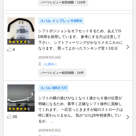
パーツレビュー総投稿数：110件
スバル インプレッサWRX
シフトポジションをオフセットするため、あえてG
DB用を採用しています。 参考にする方は注意して
5
下さい。 シフトフィーリングがかなりメカニカルに
なります。 買ってよかったランキング堂々1位🥇
4
2025年9月14日
☆LIRA☆
パーツレビュー総投稿数：24件
スバル WRX STI
シフトの横の遊びがなくなり１速から６速の位置が
明確になるため、素早く正確なシフト操作に貢献し
5
てくれます。 一応言っときますが縦のストロークは
特に変わらりません。 気がつけば6年程使用してい
36
るが、 ...
2025年8月25日