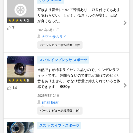
ホンダ N-ONE
家族より音量について苦情あり。 取り付けてもあま
り変わらない。 しかし、低速トルクが増し、 出足
3
が良くなった。
7
2025年6月13日
大空のサムライ
パーツレビュー総投稿数：5件
スバル インプレッサ スポーツ
当然ですが柿本ライセンス品なので、シンデレラフ
ィットです。 隙間もないので排気が漏れてのビビり
5
音もありません。 かなり音量は抑えられていると体
感できます！ ※80φ
14
2025年5月24日
small bear
パーツレビュー総投稿数：8件
スズキ スイフトスポーツ