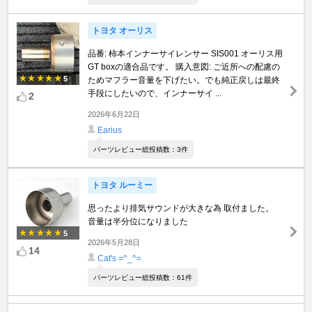
トヨタ オーリス
品番: 柿本インナーサイレンサー SIS001 オーリス用
GT boxの適合品です。 購入意図: ご近所への配慮の
5
ためマフラー音量を下げたい。でも純正戻しは最終
手段にしたいので、インナーサイ ...
2
2026年6月22日
Earius
パーツレビュー総投稿数：3件
トヨタ ルーミー
思ったより排気サウンドが大きな為 取付ました。
音量は半分位になりました
5
2026年5月28日
14
Cat's =^_^=
パーツレビュー総投稿数：61件