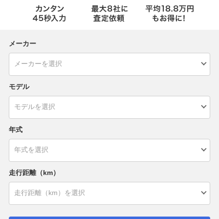
メーカー
モデル
年式
走行距離（km）