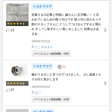
トヨタ アクア
先輩さまの記事と同様に 嫁さんに五月蝿い！ と言
われているための取り付けです 取り付け店のタイヤ
5
館のスタッフさんに どうしてつけるんですかと聞か
れ すこーし恥ずかしい思いをしました 効果はまあ
13
まあ ...
2025年7月21日
たこやまさん
パーツレビュー総投稿数：26件
トヨタ アクア
[2]
嫁がうるさいと言うのでつけました。 少し低速トル
クが出た気がします
5
2025年6月22日
37
ばご
パーツレビュー総投稿数：22件