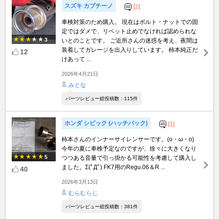
スズキ カプチーノ
[2]
車検対策のため購入。 現在はボルト・ナットでの固
定ではダメで、リベット止めでなければ認められな
3
いとのことです。 ご近所さんの迷惑を考え、夜間は
装着してガレージを出入りしています。 柿本純正だ
12
けあって ...
2026年4月21日
みとな
パーツレビュー総投稿数：115件
ホンダ シビック (ハッチバック)
[1]
柿本さんのインナーサイレンサーです。(o・ω・o)
今年の夏に車検予定なのですが、徐々に大きくなり
5
つつある音量で引っ掛かる可能性を考慮して購入し
ました。Σ(ﾟДﾟ) FK7用のRegu.06＆R ...
40
2026年3月13日
むらむらじ
パーツレビュー総投稿数：381件