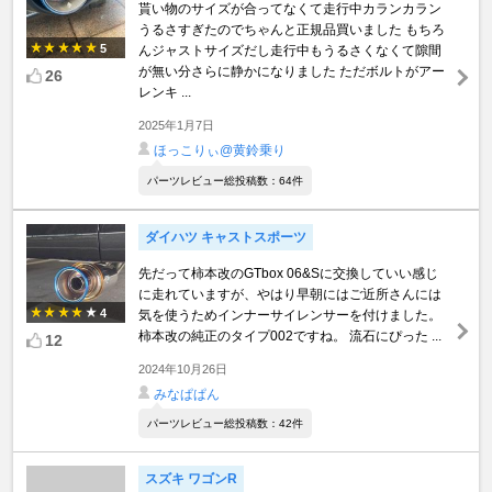
貰い物のサイズが合ってなくて走行中カランカラン
うるさすぎたのでちゃんと正規品買いました もちろ
5
んジャストサイズだし走行中もうるさくなくて隙間
が無い分さらに静かになりました ただボルトがアー
26
レンキ ...
2025年1月7日
ほっこりぃ@黄鈴乗り
パーツレビュー総投稿数：64件
ダイハツ キャストスポーツ
先だって柿本改のGTbox 06&Sに交換していい感じ
に走れていますが、やはり早朝にはご近所さんには
4
気を使うためインナーサイレンサーを付けました。
柿本改の純正のタイプ002ですね。 流石にぴった ...
12
2024年10月26日
みなぱぱん
パーツレビュー総投稿数：42件
スズキ ワゴンR