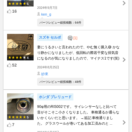
5
2024年9月7日
16
ken_g
パーツレビュー総投稿数：64件
スズキ セルボ
[1]
妻にうるさいと言われたので、やむ無く購入😅 かな
り静かになりましたが、低回転の際若干変な排気音
4
になるのが気になりましたので、マイナス1です(笑)
52
2024年8月25日
紗來
パーツレビュー総投稿数：48件
ホンダ プレリュード
90φ用のRIS002です。 サイレンサーなしと比べて
音がそこそこ小さくなりました。 車検通るか通らな
5
いかくらいだと思います。 →追記:車検通りまし
た。 グラスウールが巻いてある加工済みのと ...
7