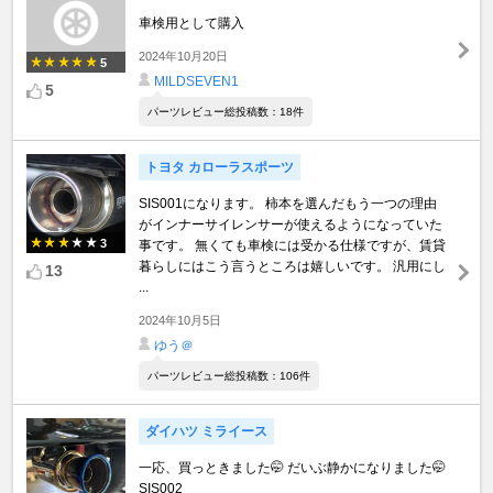
車検用として購入
2024年10月20日
5
MILDSEVEN1
5
パーツレビュー総投稿数：18件
トヨタ カローラスポーツ
SIS001になります。 柿本を選んだもう一つの理由
がインナーサイレンサーが使えるようになっていた
3
事です。 無くても車検には受かる仕様ですが、賃貸
暮らしにはこう言うところは嬉しいです。 汎用にし
13
...
2024年10月5日
ゆう＠
パーツレビュー総投稿数：106件
ダイハツ ミライース
一応、買っときました🤭 だいぶ静かになりました🤭
SIS002