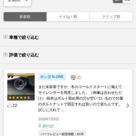
新着順
イイね！順
クリップ順
車種で絞り込む
評価で絞り込む
ホンダ N-ONE
[2]
まだ未装着ですが、冬のコールドスタートに備えて
サイレンサーを用意しました。（画像は合わせただ
5
け） 柿本はボルト留め用の穴が空いているので付属
のボルトナットで固定すれば良いので楽ちんです。
22
試しに入れて ...
2026年7月5日
@のぼ
パーツレビュー総投稿数：81件