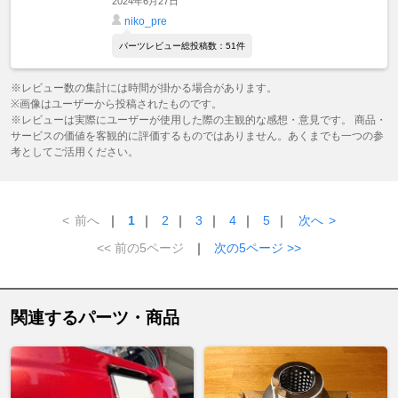
2024年6月27日
niko_pre
パーツレビュー総投稿数：51件
※レビュー数の集計には時間が掛かる場合があります。
※画像はユーザーから投稿されたものです。
※レビューは実際にユーザーが使用した際の主観的な感想・意見です。 商品・
サービスの価値を客観的に評価するものではありません。あくまでも一つの参
考としてご活用ください。
<
前へ
｜
1
｜
2
｜
3
｜
4
｜
5
｜
次へ
>
<< 前の5ページ
｜
次の5ページ >>
関連するパーツ・商品