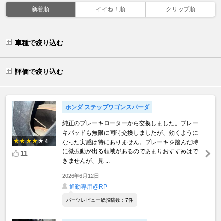
新着順
イイね！順
クリップ順
車種で絞り込む
評価で絞り込む
ホンダ ステップワゴンスパーダ
純正のブレーキローターから交換しました。ブレー
キパッドも無限に同時交換しましたが、効くように
4
なった実感は特にありません。ブレーキを踏んだ時
に微振動が出る領域があるのであまりおすすめはで
11
きませんが、見 ...
2026年6月12日
通勤専用@RP
パーツレビュー総投稿数：7件