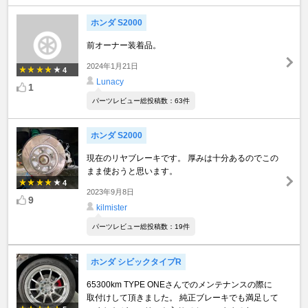
ホンダ S2000
前オーナー装着品。
2024年1月21日
4
Lunacy
1
パーツレビュー総投稿数：63件
ホンダ S2000
現在のリヤブレーキです。 厚みは十分あるのでこの
まま使おうと思います。
4
2023年9月8日
9
kilmister
パーツレビュー総投稿数：19件
ホンダ シビックタイプR
65300km TYPE ONEさんでのメンテナンスの際に
取付けして頂きました。 純正ブレーキでも満足して