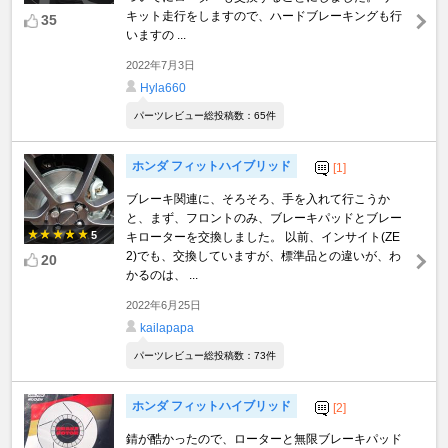
キット走行をしますので、ハードブレーキングも行
35
いますの ...
2022年7月3日
Hyla660
パーツレビュー総投稿数：65件
ホンダ フィットハイブリッド
[1]
ブレーキ関連に、そろそろ、手を入れて行こうか
と、まず、フロントのみ、ブレーキパッドとブレー
5
キローターを交換しました。 以前、インサイト(ZE
2)でも、交換していますが、標準品との違いが、わ
20
かるのは、 ...
2022年6月25日
kailapapa
パーツレビュー総投稿数：73件
ホンダ フィットハイブリッド
[2]
錆が酷かったので、ローターと無限ブレーキパッド