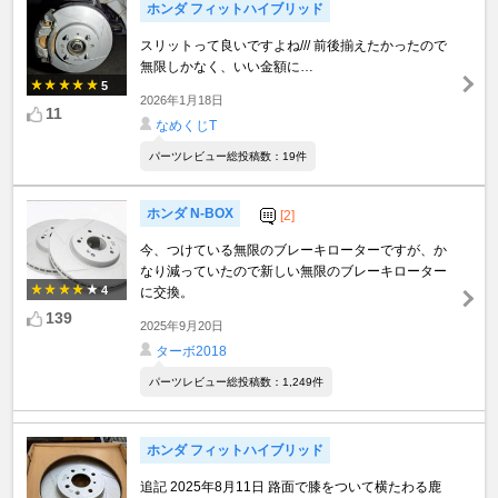
ホンダ フィットハイブリッド
スリットって良いですよね/// 前後揃えたかったので
無限しかなく、いい金額に…
5
2026年1月18日
11
なめくじT
パーツレビュー総投稿数：19件
ホンダ N-BOX
[2]
今、つけている無限のブレーキローターですが、か
なり減っていたので新しい無限のブレーキローター
4
に交換。
139
2025年9月20日
ターボ2018
パーツレビュー総投稿数：1,249件
ホンダ フィットハイブリッド
追記 2025年8月11日 路面で膝をついて横たわる鹿