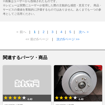
※画像はユーザーから投稿されたものです。
※レビューは実際にユーザーが使用した際の主観的な感想・意見です。 商品・
サービスの価値を客観的に評価するものではありません。あくまでも一つの参
考としてご活用ください。
<
前へ
｜
1
｜
2
｜
3
｜
4
｜
5
｜
次へ
>
<< 前の5ページ
｜
次の5ページ >>
関連するパーツ・商品
4.40
4.48