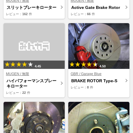
MUGEN / 無限
MUGEN / 無限
スリットブレーキローター
Active Gate Brake Rotor
レビュー：
162
件
レビュー：
66
件
4.45
4.50
MUGEN / 無限
GBR / Garage Blue
ハイパフォーマンスブレー
BRAKE ROTOR Type-S
キローター
レビュー：
8
件
レビュー：
22
件