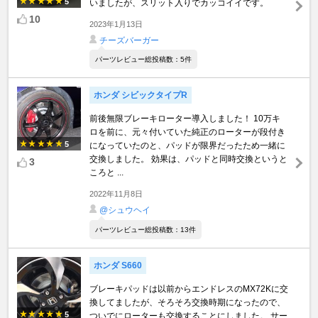
5
いましたが、スリット入りでカッコイイです。
10
2023年1月13日
チーズバーガー
パーツレビュー総投稿数：5件
ホンダ シビックタイプR
前後無限ブレーキローター導入しました！ 10万キ
ロを前に、元々付いていた純正のローターが段付き
5
になっていたのと、パッドが限界だったため一緒に
交換しました。 効果は、パッドと同時交換というと
3
ころと ...
2022年11月8日
@シュウヘイ
パーツレビュー総投稿数：13件
ホンダ S660
ブレーキパッドは以前からエンドレスのMX72Kに交
換してましたが、そろそろ交換時期になったので、
5
ついでにローターも交換することにしました。 サー