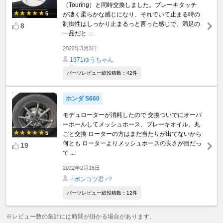
（Touring）と同時交換しました。ブレーキタッチ
5
が凄く柔らかな感じになり、それでいて止まる時の
制御性はしっかり止まるっと言った感じで、満足の
8
一品だと ...
2022年3月3日
1971ゆうちゃん
パーツレビュー総投稿数：42件
ホンダ S660
モデュローターが消耗したので 交換ついでにオーバ
ーホールしてメッシュホース、ブレーキオイル、丸
5
ごと交換 ローターの方はまだ当たりが出てないから
何とも ローターよりメッシュホースの良さが目だっ
19
て ...
2022年2月16日
♂ポンコツ君♂?
パーツレビュー総投稿数：12件
※レビュー数の集計には時間が掛かる場合があります。