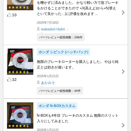
を轢かずに済みました。 かなり軽い力で急ブレーキ
5
をかけることができたので ⭐︎3(高えよ)から⭐︎5(替え
といて良かった…)に評価を改めます ...
10
2025年7月18日
wakadori Hybri ...
パーツレビュー総投稿数：298件
ホンダ シビック (ハッチバック)
無限のブレーキローターを購入しました。 やはり純
正とは効きが違います。
5
2025年1月21日
32
あかみそ
パーツレビュー総投稿数：45件
ホンダ N-BOXカスタム
N-BOXも4年目 ブレーキのカスタム 無限のスリット
入りにしてみました
5
2025年1月21日