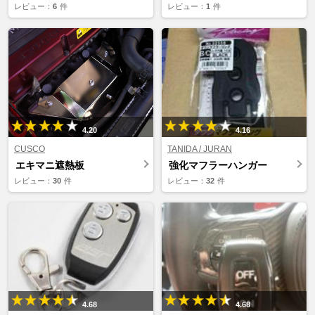
レビュー：
6
件
レビュー：
1
件
4.20
4.16
CUSCO
TANIDA / JURAN
エキマニ遮熱板
強化マフラーハンガー
レビュー：
30
件
レビュー：
32
件
4.68
4.68