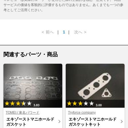
サービスの価値を客観的に評価するものではありません。あくまでも一つの参
考としてご活用ください。
<
前へ
｜
1
｜
次へ
>
関連するパーツ・商品
3.83
3.00
TOMEI / 東名パワード
Tryforce company
エキゾーストマニホールド
エキゾーストマニホールド
ガスケット
ガスケットキット