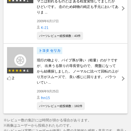
1
マニは割れるものとは ある程度覚悟してましたが
ひどいです。 念のため鋳物の純正も手元においてあ
りま ...
2009年6月17日
K-21
パーツレビュー総投稿数：43件
トヨタ セリカ
現行の物より、パイプ厚が薄い（軽量）のが？です
が、 出来うる限りの等長管なので、 廃盤になって
4
から結構探しました。 ノーマルに比べて回転の上が
り方がスムーズで、 良い感じに回ります。 バラつ
2
いてい ...
2006年9月25日
fnn15
パーツレビュー総投稿数：182件
※レビュー数の集計には時間が掛かる場合があります。
※画像はユーザーから投稿されたものです。
※レビューは実際にユーザーが使用した際の主観的な感想・意見です。 商品・