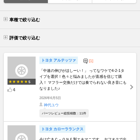
車種で絞り込む
評価で絞り込む
トヨタ アルテッツァ
[1]
「中速の伸びがほしーい！」 ってなワケで4-2-1タ
イプを選択！色々と悩みましたが直感を信じて購
5
入！ マフラー交換だけでは奏でられない良き音にも
なりました♪
4
2026年6月5日
神代ユウ
パーツレビュー総投稿数：11件
トヨタ カローラランクス
今は亡きＣ－ＯＮＥ製エキマニです。 ヤフオクで出