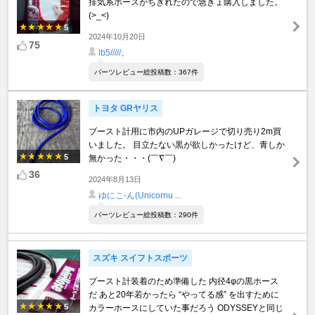
排気系ホースがちぎれたので急きょ購入しました。
(>_<)
5
2024年10月20日
75
lb5/////。
パーツレビュー総投稿数：367件
トヨタ GRヤリス
ブースト計用に市内のUPガレージで切り売り2m買
いました。 目立たない黒が欲しかったけど、青しか
5
無かった・・・(￣∇￣)
36
2024年8月13日
ゆにこ-ん(Unicornu ...
パーツレビュー総投稿数：290件
スズキ スイフトスポーツ
ブースト計装着のため準備した 内径4φの黒ホース
だ あと20年若かったら “やってる感” を出すために
5
カラーホースにしていた事だろう ODYSSEYと同じ