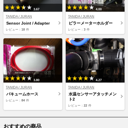
3.67
4.00
TANIDA / JURAN
TANIDA / JURAN
Sensor Joint / Adapter
ピラーメーターホルダー
レビュー：
18
件
レビュー：
3
件
3.80
4.27
TANIDA / JURAN
TANIDA / JURAN
バキュームホース
水温センサーアタッチメン
ト2
レビュー：
84
件
レビュー：
22
件
おすすめの商品