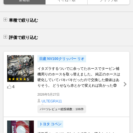
車種で絞り込む
評価で絞り込む
日産 NV100クリッパー リオ
イタズラするついでに余ってたホースでタービン補
機周りのホースを取っ替えました。 純正のホースは
5
硬化していてパキパキだったので交換した価値はあ
りそう。 どうせなら赤とかで変えれば良かった😨
4
2026年5月27日
ULTEGRA11
パーツレビュー総投稿数：106件
トヨタ コペン