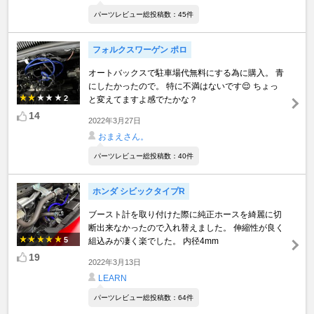
パーツレビュー総投稿数：45件
フォルクスワーゲン ポロ
オートバックスで駐車場代無料にする為に購入。 青
にしたかったので。 特に不満はないです😌 ちょっ
2
と変えてますよ感でたかな？
14
2022年3月27日
おまえさん。
パーツレビュー総投稿数：40件
ホンダ シビックタイプR
ブースト計を取り付けた際に純正ホースを綺麗に切
断出来なかったので入れ替えました。 伸縮性が良く
5
組込みが凄く楽でした。 内径4mm
19
2022年3月13日
LEARN
パーツレビュー総投稿数：64件