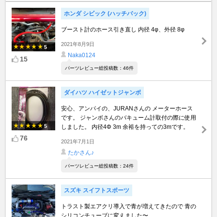
ホンダ シビック (ハッチバック)
ブースト計のホース引き直し 内径 4φ、外径 8φ
2021年8月9日
5
Naka0124
15
パーツレビュー総投稿数：46件
ダイハツ ハイゼットジャンボ
安心、アンパイの、JURANさんの メーターホース
です。 ジャンボさんのバキューム計取付の際に使用
5
しました。 内径4Φ 3m 余裕を持っての3mです。
76
2021年7月1日
たかさん♪
パーツレビュー総投稿数：24件
スズキ スイフトスポーツ
トラスト製エアクリ導入で青が増えてきたので 青の
シリコンチューブに変えました〜