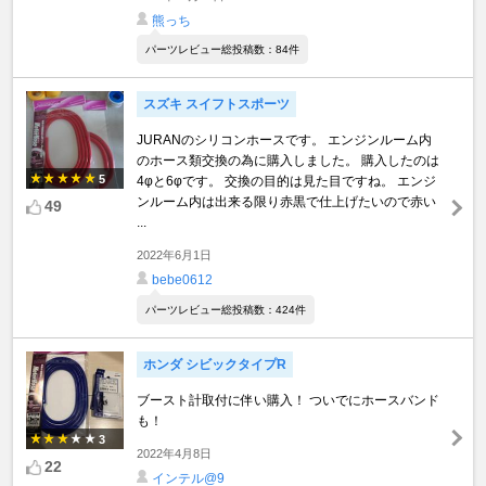
熊っち
パーツレビュー総投稿数：84件
スズキ スイフトスポーツ
JURANのシリコンホースです。 エンジンルーム内
のホース類交換の為に購入しました。 購入したのは
5
4φと6φです。 交換の目的は見た目ですね。 エンジ
ンルーム内は出来る限り赤黒で仕上げたいので赤い
49
...
2022年6月1日
bebe0612
パーツレビュー総投稿数：424件
ホンダ シビックタイプR
ブースト計取付に伴い購入！ ついでにホースバンド
も！
3
2022年4月8日
22
インテル@9