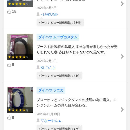
5
2021年5月8日
18
ｰT@KUMIｰ
パーツレビュー総投稿数：234件
ダイハツ ムーヴカスタム
ブースト計装着の為購入 本当は青が欲しかったが売
り切れてた😅 赤は好きじゃないので黒です。
5
2021年2月6日
8
K(=^x^=)
パーツレビュー総投稿数：43件
ダイハツ ソニカ
ブローオフとマジックタンクの接続の為に購入。エ
ンジンルームの見た目が変わる。
5
2020年12月13日
6
▽なーやん▲
パーツレビュー総投稿数：17件