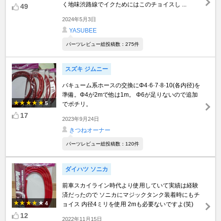
く地味渋路線でイクためにはこのチョイスし ...
49
2024年5月3日
YASUBEE
パーツレビュー総投稿数：275件
スズキ ジムニー
バキューム系ホースの交換にΦ4·6·7·8·10(各内径)を
準備。Φ4が2mで他は1m。 Φ6が足りないので追加
5
でポチリ。
17
2023年9月24日
きつねオーナー
パーツレビュー総投稿数：120件
ダイハツ ソニカ
前車スカイライン時代より使用していて実績は経験
済だったので ソニカにマジックタンク装着時にもチ
4
ョイス 内径4ミリを使用 2mも必要ないですよ(笑)
12
2022年11月15日