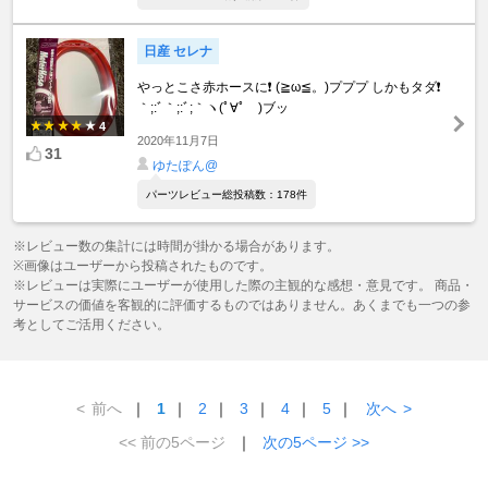
日産 セレナ
やっとこさ赤ホースに❗️ (≧ω≦。)プププ しかもタダ❗️
｀;:ﾞ｀;:ﾞ;｀ヽ(ﾟ∀ﾟゞ)ブッ
4
2020年11月7日
31
ゆたぽん@
パーツレビュー総投稿数：178件
※レビュー数の集計には時間が掛かる場合があります。
※画像はユーザーから投稿されたものです。
※レビューは実際にユーザーが使用した際の主観的な感想・意見です。 商品・
サービスの価値を客観的に評価するものではありません。あくまでも一つの参
考としてご活用ください。
<
前へ
｜
1
｜
2
｜
3
｜
4
｜
5
｜
次へ
>
<< 前の5ページ
｜
次の5ページ >>