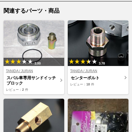
関連するパーツ・商品
3.00
3.78
TANIDA / JURAN
TANIDA / JURAN
スバル車専用サンドイッチ
センターボルト
ブロック
レビュー：
18
件
レビュー：
2
件