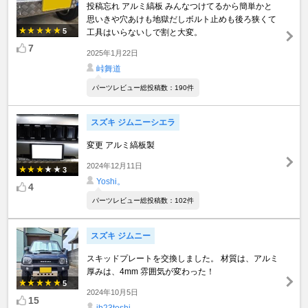
投稿忘れ アルミ縞板 みんなつけてるから簡単かと
思いきや穴あけも地獄だしボルト止めも後ろ狭くて
5
工具はいらないしで割と大変。
7
2025年1月22日
峠舞道
パーツレビュー総投稿数：190件
スズキ ジムニーシエラ
変更 アルミ縞板製
2024年12月11日
3
Yoshi。
4
パーツレビュー総投稿数：102件
スズキ ジムニー
スキッドプレートを交換しました。 材質は、アルミ
厚みは、4mm 雰囲気が変わった！
5
2024年10月5日
15
jb23toshi