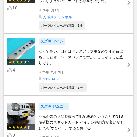
5
ってしまうので、カットが必要かですね。
10
2026年1月12日
カボスチャンネル
パーツレビュー総投稿数：1件
スズキ ツイン
安くて良い。自分はドレスアップ用なので４ｍｍは
ちょっとオーバースペックですが、しっかりした造
4
りです。
4
2025年12月19日
432-BASE
パーツレビュー総投稿数：17件
スズキ ジムニー
地元企業の商品を買って地産地消ということでNTS
技研様のスキッドガード ハイテン銅の方が良いかも
5
しれん 🦌とバトルすると負ける
9