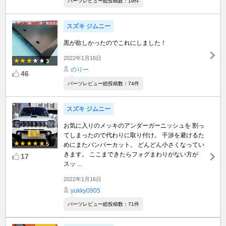
パーツレビュー総投稿数：19件
スズキ ジムニー
黒が欲しかったのでこれにしました！
2022年1月16日
3
のりー
46
パーツレビュー総投稿数：74件
スズキ ジムニー
お気に入りのメッキのアンダーガーニッシュを 割っ
てしまったので代わりに取り付け。 干渉を避けるた
5
めにまたバンパーカット。 どんどん小さくなってい
きます。 ここまできたらフォグまわりがない方が
17
スッ ...
2022年1月16日
yukky0905
パーツレビュー総投稿数：71件