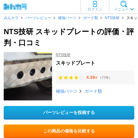
ログイン
メニュー
みんカラ
パーツレビュー
補強パーツ
ガード類
NTS技研
スキッ
NTS技研 スキッドプレートの評価・評
判・口コミ
NTS技研
スキッドプレート
4.39
（77件）
点
補強パーツ
ガード類
パーツレビューを投稿する
この商品の価格を比較する