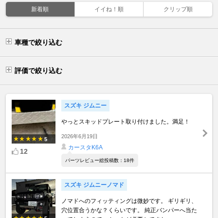
新着順
イイね！順
クリップ順
車種で絞り込む
評価で絞り込む
スズキ ジムニー
やっとスキッドプレート取り付けました。満足！
2026年6月19日
5
カースタK6A
12
パーツレビュー総投稿数：18件
スズキ ジムニーノマド
ノマドへのフィッティングは微妙です。 ギリギリ、
穴位置合うかな？くらいです。 純正バンパーへ当た