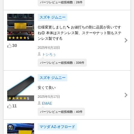
パーツレビュー総投稿数：28件
スズキ ジムニー
仕様変更しました🔧 お値打ちの割に品質が良いです
ね😊 本体はステンレス製、ステーやナット類もステ
5
ンレス製です💪
30
2025年6月10日
トシろぅ
パーツレビュー総投稿数：336件
スズキ ジムニー
安くて良い
2025年5月17日
5
EMAE
11
パーツレビュー総投稿数：40件
マツダ AZ-オフロード