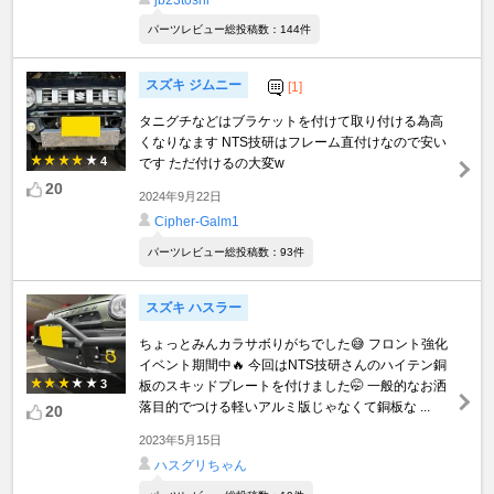
パーツレビュー総投稿数：144件
スズキ ジムニー
[1]
タニグチなどはブラケットを付けて取り付ける為高
くなりなます NTS技研はフレーム直付けなので安い
4
です ただ付けるの大変w
20
2024年9月22日
Cipher-Galm1
パーツレビュー総投稿数：93件
スズキ ハスラー
ちょっとみんカラサボりがちでした😅 フロント強化
イベント期間中🔥 今回はNTS技研さんのハイテン銅
3
板のスキッドプレートを付けました🤭 一般的なお洒
落目的でつける軽いアルミ版じゃなくて銅板な ...
20
2023年5月15日
ハスグリちゃん