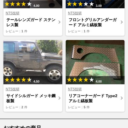
4.00
3.00
NTS技研
NTS技研
テールレンズガード ステン
フロントグリルアンダーガ
レス製
ード アルミ縞板製
レビュー：
1
件
レビュー：
1
件
4.50
4.00
NTS技研
NTS技研
サイドシルガード メッキ鋼
リアコーナーガード Type2
板製
アルミ縞板製
レビュー：
2
件
レビュー：
5
件