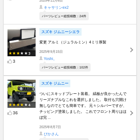
2025年11月6日
キャサリンex2
パーツレビュー総投稿数：24件
スズキ ジムニーシエラ
変更 アルミ（ジュラルミン）4ミリ厚製
2025年9月15日
3
Yoshi。
3
パーツレビュー総投稿数：102件
スズキ ジムニー
ついにスキッドプレート装着。 縞板が良かったんで
リーズナブルなこれを選択しました。 取付も穴開け
4
無しなのでとても簡単です。 元々シルバーですが、
チッピング塗装しました。 これでフロント周りはほ
36
ぼ完 ...
2025年8月7日
ぴかさん