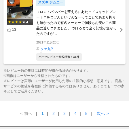
スズキ ジムニー
フロントバンパーを変えるにあたってスキッドプレ
ート？をつけんといけんなーってことであまり拘り
4
も無かったので有名メーカーで値段もお安いこの商
品に辿りつきました。 つけるまで全く記憶が無かっ
13
たのですが ...
2021年11月28日
タケ丸P
パーツレビュー総投稿数：44件
※レビュー数の集計には時間が掛かる場合があります。
※画像はユーザーから投稿されたものです。
※レビューは実際にユーザーが使用した際の主観的な感想・意見です。 商品・
サービスの価値を客観的に評価するものではありません。あくまでも一つの参
考としてご活用ください。
<
前へ
｜
1
｜
2
｜
3
｜
4
｜
5
｜
次へ
>