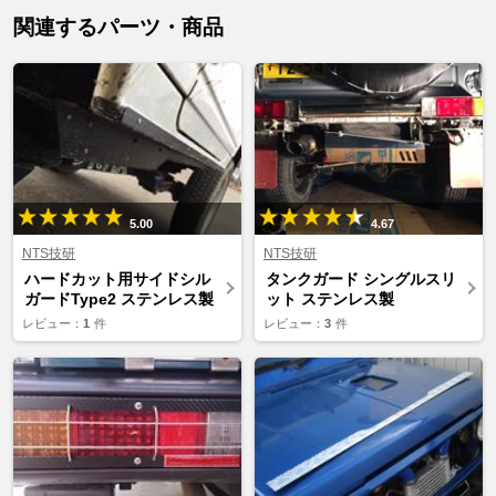
関連するパーツ・商品
5.00
4.67
NTS技研
NTS技研
ハードカット用サイドシル
タンクガード シングルスリ
ガードType2 ステンレス製
ット ステンレス製
レビュー：
1
件
レビュー：
3
件