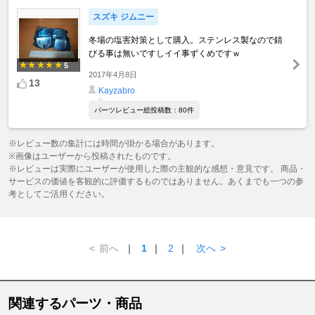
スズキ ジムニー
冬場の塩害対策として購入。ステンレス製なので錆
びる事は無いですしイイ事ずくめですｗ
5
2017年4月8日
13
Kayzabro
パーツレビュー総投稿数：80件
※レビュー数の集計には時間が掛かる場合があります。
※画像はユーザーから投稿されたものです。
※レビューは実際にユーザーが使用した際の主観的な感想・意見です。 商品・
サービスの価値を客観的に評価するものではありません。あくまでも一つの参
考としてご活用ください。
<
前へ
｜
1
｜
2
｜
次へ
>
関連するパーツ・商品