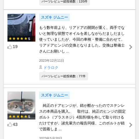
パーツレビュー総投稿数：120件
スズキ ジムニー
もう数年前より、リアドアの開閉が重く、両手でな
いと無理な状態でオイルを差しながらだましだまし
5
使っていましたが、今回の車検・整備に合わせて、
リアドアヒンジの交換となりました。交換は整備士
19
さんにお願いし ...
2023年12月11日
ドラロク
パーツレビュー総投稿数：77件
スズキ ジムニー
純正のドアヒンジが、錆が酷かったのでステンレ
スの本商品を購入。 取付は、純正のヒンジの固定
5
ボルト（プラスネジ）4箇所/個を外して取り付ける
だけですが、諸先輩方の報告同様、このボルトが錆
43
で固着しま ...
2023年5月20日