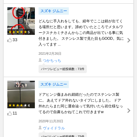
スズキ ジムニー
どんなに手入れをしても、経年でここは錆が出てく
る場所だと思います。諦めていたところでメタルワ
5
ークスナカミチさんからこの商品が出ている事に気
付きました。 ステンレス製で見た目もGOOD。気に
33
入ってます ...
2021年2月26日
つかちっち
パーツレビュー総投稿数：73件
スズキ ジムニー
ドアヒンジ傷まみれ錆錆だったのでステンレス製
に。 あえてドア外れないタイプにしました。 ドア
4
外れたらまた同じ運命辿って気付いたら岩仕様なっ
てるので自粛もかねてこれで行きますw
11
2020年11月20日
ヴォイドラル
パーツレビュー総投稿数：75件