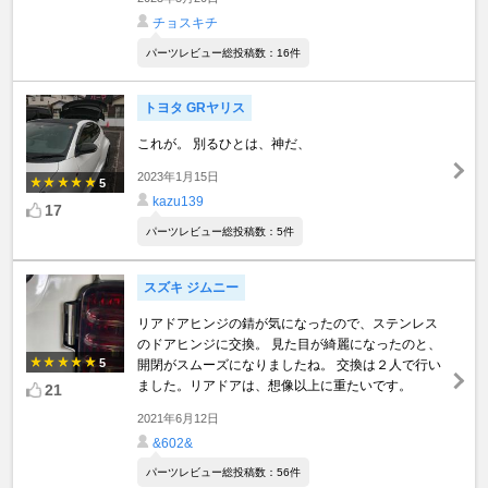
チョスキチ
パーツレビュー総投稿数：16件
トヨタ GRヤリス
これが。 別るひとは、神だ、
2023年1月15日
5
kazu139
17
パーツレビュー総投稿数：5件
スズキ ジムニー
リアドアヒンジの錆が気になったので、ステンレス
のドアヒンジに交換。 見た目が綺麗になったのと、
5
開閉がスムーズになりましたね。 交換は２人で行い
ました。リアドアは、想像以上に重たいです。
21
2021年6月12日
&602&
パーツレビュー総投稿数：56件