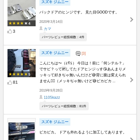
スズキ ジムニー
バックドアのヒンジです。 見た目GOODです。
2020年3月14日
4
カマ
3
パーツレビュー総投稿数：4件
スズキ ジムニー
[3]
こんにちは〜（≧∇≦） 今日は！前に「何シテル？」
でサビ？って🆙してたドアヒンジっす😘あんまりメ
5
ッキって好きぢゃ無いんだけど😅背に腹は変えられ
ません🤷‍♂️（メッキぢゃ無いけど😅ピカピカ ...
81
2019年9月28日
1105kazz
パーツレビュー総投稿数：81件
スズキ ジムニー
ピカピカ。 ドアも外れるように加工してあります。