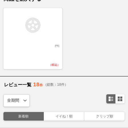
[PR]
（税込）
18
レビュー一覧
（総数：18件）
件
新着順
イイね！順
クリップ順