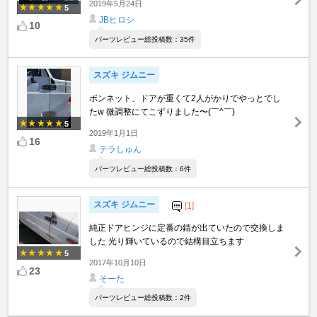
2019年5月24日
5
JBヒロシ
10
パーツレビュー総投稿数：35件
スズキ ジムニー
ボンネット、ドアが重くて2人がかりでやっとでし
たw 微調整にてこずりました〜(￣^￣)
5
2019年1月1日
16
テラしゅん
パーツレビュー総投稿数：6件
スズキ ジムニー
[1]
純正ドアヒンジに定番の錆が出ていたので交換しま
した 光り輝いているので結構目立ちます
5
2017年10月10日
23
そーた
パーツレビュー総投稿数：2件