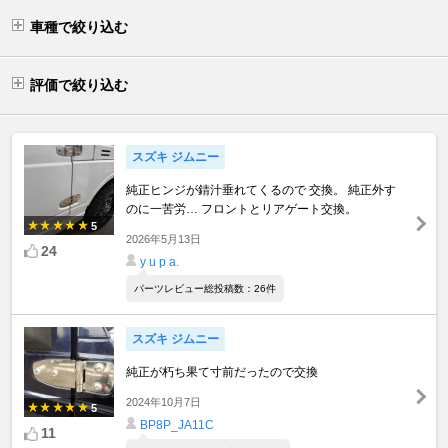
車種で絞り込む
評価で絞り込む
スズキ ジムニー
純正ヒンジが錆汁垂れてくるので 交換。 純正外す
のに一苦労… フロントとリアゲート交換。
5
2026年5月13日
24
y u p a.
パーツレビュー総投稿数：26件
スズキ ジムニー
純正が朽ち果て寸前だったので交換
2024年10月7日
5
BP8P_JA11C
11