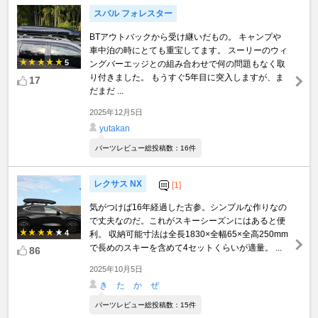
スバル フォレスター
BTアウトバックから受け継いだもの。 キャンプや
車中泊の時にとても重宝してます。 スーリーのウィ
5
ングバーエッジとの組み合わせで何の問題もなく取
り付きました。 もうすぐ5年目に突入しますが、ま
17
だまだ ...
2025年12月5日
yutakan
パーツレビュー総投稿数：16件
レクサス NX
[1]
気がつけば16年経過した古参。シンプルな作りなの
で丈夫なのだ。これがスキーシーズンにはあると便
4
利。 収納可能寸法は全長1830×全幅65×全高250mm
で長めのスキーを含めて4セットくらいが適量。 ...
86
2025年10月5日
き た か ぜ
パーツレビュー総投稿数：15件