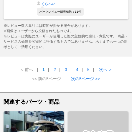
くらへい
パーツレビュー総投稿数：11件
※レビュー数の集計には時間が掛かる場合があります。
※画像はユーザーから投稿されたものです。
※レビューは実際にユーザーが使用した際の主観的な感想・意見です。 商品・
サービスの価値を客観的に評価するものではありません。あくまでも一つの参
考としてご活用ください。
<
前へ
｜
1
｜
2
｜
3
｜
4
｜
5
｜
次へ
>
<< 前の5ページ
｜
次の5ページ >>
関連するパーツ・商品