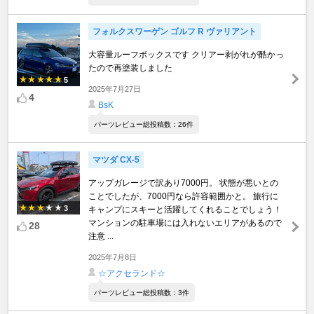
フォルクスワーゲン ゴルフ R ヴァリアント
大容量ルーフボックスです クリアー剥がれが酷かっ
たので再塗装しました
5
2025年7月27日
4
BsK
パーツレビュー総投稿数：26件
マツダ CX-5
アップガレージで訳あり7000円。 状態が悪いとの
ことでしたが、7000円なら許容範囲かと。 旅行に
3
キャンプにスキーと活躍してくれることでしょう！
マンションの駐車場には入れないエリアがあるので
28
注意 ...
2025年7月8日
☆アクセランド☆
パーツレビュー総投稿数：3件