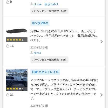
9
I Love 横浜DeNA
パーツレビュー総投稿数：50件
ホンダ ZR-V
定価62,700円を税込39,800でゲット、 ありがとう
バックス。 使用頻度から考えても、費用対効果的に
5
ベスト。
16
2024年7月19日
Niar3
パーツレビュー総投稿数：52件
日産 エクストレイル
アップガレージでクラックあり品が破格の4400円だ
ったので購入。プラリペアとバンパーパテで補修し
4
て、マッドブラック塗装＋ラバーチッピングスプレ
ーで仕上げました。DIYですが上出来の仕上がりで
31
す。
2024年3月13日