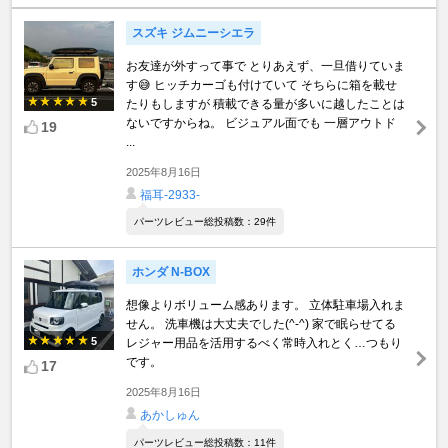
スズキ ジムニーシエラ
お友達が外すって事で とりあえず、一旦借りていま
す😅 ヒッチカーゴも付けていて そちらに箱を載せ
5
たりもしますが 積載できる量が多いに越したことは
ないですからね。 ビジュアル面でも 一層アウトド
19
...
2025年8月16日
福耳-2933-
パーツレビュー総投稿数：29件
ホンダ N-BOX
想像よりボリューム感あります。 立体駐車場入れま
せん。 洗車機は大丈夫でした(^-^) 家で眠らせてる
5
レジャー用品を活用するべく常時入れとく…つもり
です。
17
2025年8月16日
あかしゅん
パーツレビュー総投稿数：11件