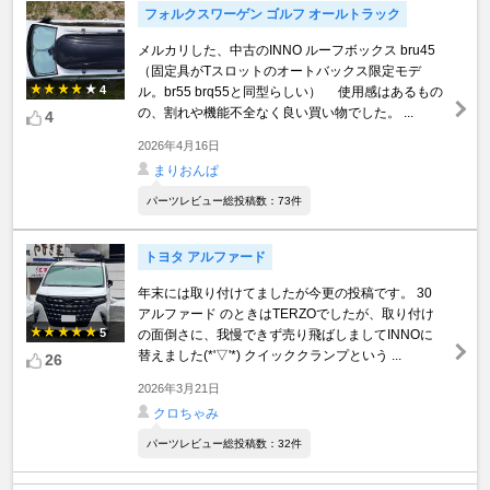
フォルクスワーゲン ゴルフ オールトラック
メルカリした、中古のINNO ルーフボックス bru45
（固定具がTスロットのオートバックス限定モデ
4
ル。br55 brq55と同型らしい） 使用感はあるもの
の、割れや機能不全なく良い買い物でした。 ...
4
2026年4月16日
まりおんぱ
パーツレビュー総投稿数：73件
トヨタ アルファード
年末には取り付けてましたが今更の投稿です。 30
アルファード のときはTERZOでしたが、取り付け
5
の面倒さに、我慢できず売り飛ばしましてINNOに
替えました(*'▽'*) クイッククランプという ...
26
2026年3月21日
クロちゃみ
パーツレビュー総投稿数：32件