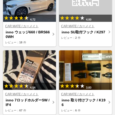
4.72
4.00
CAR MATE / カーメイト
CAR MATE / カーメイト
inno ウェッジ660 / BRS66
inno SU取付フック / K297
0WH
レビュー：
2
件
レビュー：
18
件
4.54
3.83
CAR MATE / カーメイト
CAR MATE / カーメイト
inno 7ロッドホルダーSW /
inno 取り付けフック / K19
IF4
6
レビュー：
67
件
レビュー：
6
件