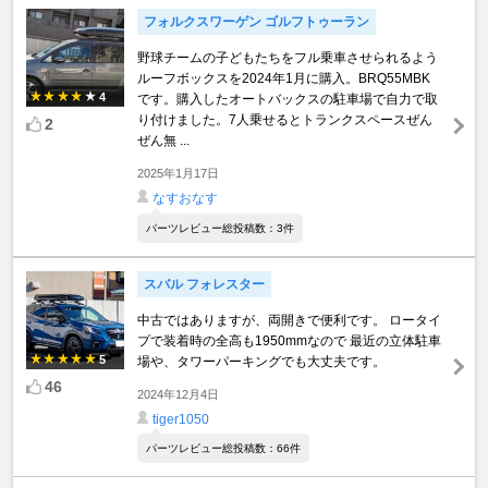
フォルクスワーゲン ゴルフトゥーラン
野球チームの子どもたちをフル乗車させられるよう
ルーフボックスを2024年1月に購入。BRQ55MBK
4
です。購入したオートバックスの駐車場で自力で取
り付けました。7人乗せるとトランクスペースぜん
2
ぜん無 ...
2025年1月17日
なすおなす
パーツレビュー総投稿数：3件
スバル フォレスター
中古ではありますが、両開きで便利です。 ロータイ
プで装着時の全高も1950mmなので 最近の立体駐車
5
場や、タワーパーキングでも大丈夫です。
46
2024年12月4日
tiger1050
パーツレビュー総投稿数：66件