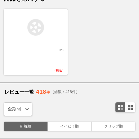
[PR]
（税込）
418
レビュー一覧
（総数：418件）
件
新着順
イイね！順
クリップ順