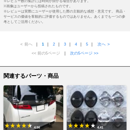
※レビュー数の集計には時間が掛かる場合があります。
※画像はユーザーから投稿されたものです。
※レビューは実際にユーザーが使用した際の主観的な感想・意見です。 商品・
サービスの価値を客観的に評価するものではありません。あくまでも一つの参
考としてご活用ください。
<
前へ
｜
1
｜
2
｜
3
｜
4
｜
5
｜
次へ
>
<< 前の5ページ
｜
次の5ページ >>
関連するパーツ・商品
4.56
4.41