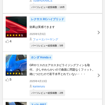
TEMPERANCE
パーツレビュー総投稿数：16件
レクサス RCハイブリッド
効果は実感できます
2025年5月5日
5
フォーエバーヤング
4
パーツレビュー総投稿数：5件
ホンダ Honda e
GRやリスのエアロスタビライジングフィンを取
付。 少しやわらかいので曲面に問題なくフィット。
5
雑につけたので若干水平とれていない・・・
5
2025年4月13日
kanieruru
パーツレビュー総投稿数：2件
スバル BRZ