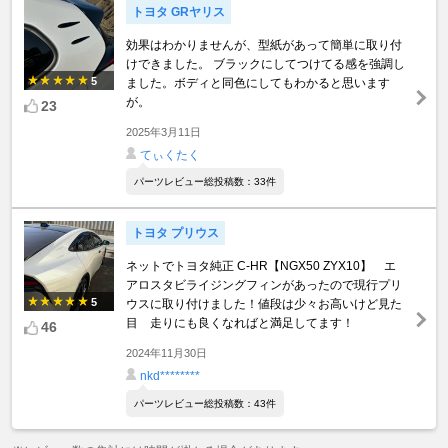
トヨタ GRヤリス
効果はわかりませんが、型紙があって簡単に取り付
けできました。 ブラックにしてつけてる感を強調し
5
ました。ボディと同色にしてもわかると思います
が。
23
2025年3月11日
てぃくたく
パーツレビュー総投稿数：33件
トヨタ プリウス
ネットでトヨタ純正 C-HR【NGX50 ZYX10】 エ
アロスタビライジングフィンがあったので現行プリ
5
ウスに取り付けました！値段は少々お高いけど見た
目 走りにも良くなればと満足してます！
46
2024年11月30日
nkd********
パーツレビュー総投稿数：43件