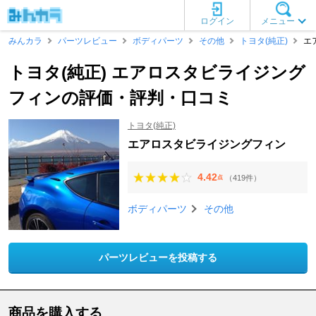
ログイン
メニュー
みんカラ
パーツレビュー
ボディパーツ
その他
トヨタ(純正)
エ
トヨタ(純正) エアロスタビライジング
フィンの評価・評判・口コミ
トヨタ(純正)
エアロスタビライジングフィン
4.42
（419件）
点
ボディパーツ
その他
パーツレビューを投稿する
商品を購入する