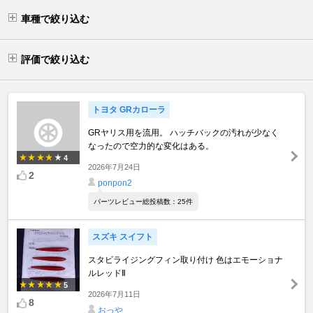
車種で絞り込む
評価で絞り込む
トヨタ GRカローラ
GRヤリス用を流用。 ハッチバックの汚れが少なく
なったので空力的な変化はある。
4
2026年7月24日
2
ponpon2
パーツレビュー総投稿数：25件
スズキ スイフト
スタビライジングフィン取り付け 色はエモーショナ
ルレッドⅡ
5
2026年7月11日
8
おっや