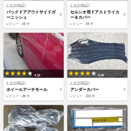
トヨタ(純正)
トヨタ(純正)
バックドアアウトサイドガ
セルシオ用ドアストライカ
ーニッシュ
ー＆カバー
レビュー：
16
件
レビュー：
34
件
4.32
4.40
トヨタ(純正)
トヨタ(純正)
ホイールアーチモール
アンダーカバー
レビュー：
28
件
レビュー：
113
件