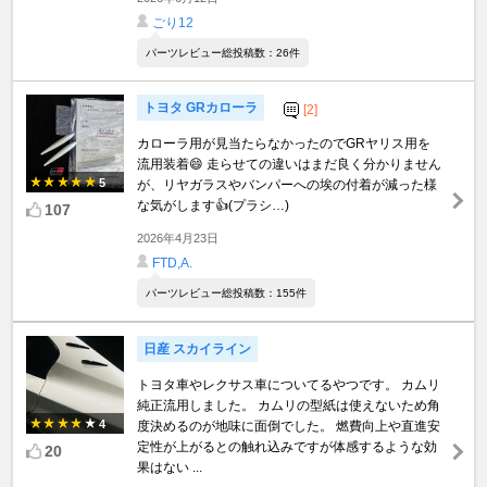
ごり12
パーツレビュー総投稿数：26件
トヨタ GRカローラ
[2]
カローラ用が見当たらなかったのでGRヤリス用を
流用装着😄 走らせての違いはまだ良く分かりません
5
が、リヤガラスやバンパーへの埃の付着が減った様
な気がします👍(プラシ…)
107
2026年4月23日
FTD,A.
パーツレビュー総投稿数：155件
日産 スカイライン
トヨタ車やレクサス車についてるやつです。 カムリ
純正流用しました。 カムリの型紙は使えないため角
4
度決めるのが地味に面倒でした。 燃費向上や直進安
定性が上がるとの触れ込みですが体感するような効
20
果はない ...