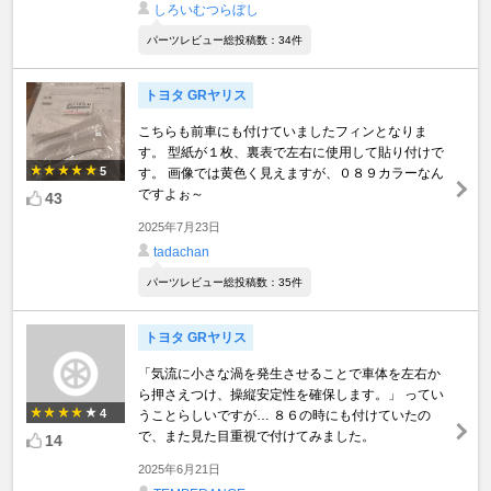
しろいむつらぼし
パーツレビュー総投稿数：34件
トヨタ GRヤリス
こちらも前車にも付けていましたフィンとなりま
す。 型紙が１枚、裏表で左右に使用して貼り付けで
5
す。 画像では黄色く見えますが、０８９カラーなん
ですよぉ～
43
2025年7月23日
tadachan
パーツレビュー総投稿数：35件
トヨタ GRヤリス
「気流に小さな渦を発生させることで車体を左右か
ら押さえつけ、操縦安定性を確保します。」 ってい
4
うことらしいですが… ８６の時にも付けていたの
で、また見た目重視で付けてみました。
14
2025年6月21日