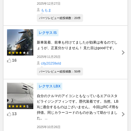
2025年12月27日
ももま
パーツレビュー総投稿数：20件
レクサス IS
新車装着、前車も付けてましたが効果は有るのでし
ょうが、正直分かりません！ 見た目はgoodです。
4
2025年11月25日
16
city2025field
パーツレビュー総投稿数：50件
レクサス LBX
自分のクルマのアイコンともなっているエアロスタ
ビライジングフィンです。歴代装着です。当然、LB
5
Xに適合するものはございません。 今回はRC-F用を
拝借。同じカラーコードのものがあって助かりまし
13
た。 ...
2025年10月26日