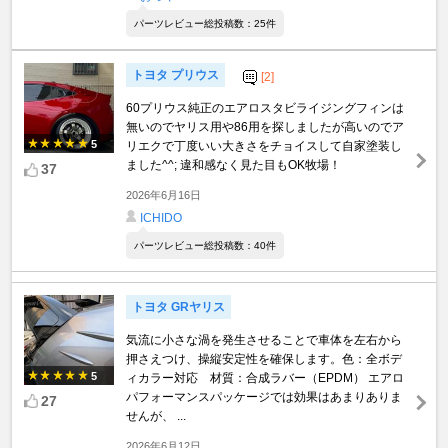
パーツレビュー総投稿数：25件
トヨタ プリウス
[2]
60プリウス純正のエアロスタビライジングフィンは
無いのでヤリス用や86用を探しましたが高いのでア
5
リエクで丁度いい大きさをチョイスして自家塗装し
ました^^; 違和感なく見た目もOK牧場！
37
2026年6月16日
ICHIDO
パーツレビュー総投稿数：40件
トヨタ GRヤリス
気流に小さな渦を発生させることで車体を左右から
押さえつけ、操縦安定性を確保します。色：全ボデ
5
ィカラー対応 材質：合成ラバー（EPDM） エアロ
パフォーマンスパッケージでは効果はあまりありま
27
せんが、 ...
2026年6月12日