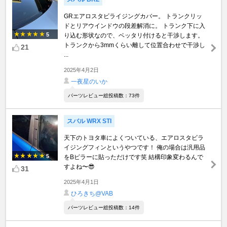
GRエアロスタビライジングカバー。 トランクリッ
ドとリアウインドウの段差解消に。 トランク下に入
5
り込む形状なので、ベッタリ付けると干渉します。
トランクから3mmくらい離して位置合わせで干渉し
21
...
2025年4月2日
一夜星のいか
パーツレビュー総投稿数：73件
スバル WRX STI
天下のトヨタ車によくついている、エアロスタビラ
イジングフィンというやつです！ 俺の場合は汎用品
5
をBピラーに貼っただけです笑 結構印象変わるんで
すよね〜😎
31
2025年4月1日
ひろきち@VAB
パーツレビュー総投稿数：14件