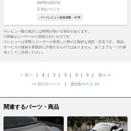
2025年12月27日
RSノリノリ
パーツレビュー総投稿数：47件
※レビュー数の集計には時間が掛かる場合があります。
※画像はユーザーから投稿されたものです。
※レビューは実際にユーザーが使用した際の主観的な感想・意見です。 商品・
サービスの価値を客観的に評価するものではありません。あくまでも一つの参
考としてご活用ください。
<
前へ
｜
1
｜
2
｜
3
｜
4
｜
5
｜
次へ
>
<< 前の5ページ
｜
次の5ページ >>
関連するパーツ・商品