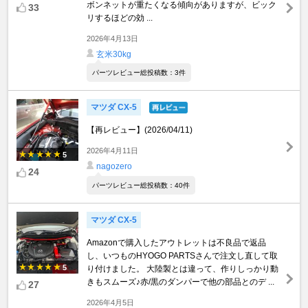
ボンネットが重たくなる傾向がありますが、ビック
33
リするほどの効 ...
2026年4月13日
玄米30kg
パーツレビュー総投稿数：3件
マツダ CX-5
【再レビュー】(2026/04/11)
2026年4月11日
5
nagozero
24
パーツレビュー総投稿数：40件
マツダ CX-5
Amazonで購入したアウトレットは不良品で返品
し、いつものHYOGO PARTSさんで注文し直して取
5
り付けました。 大陸製とは違って、作りしっかり動
きもスムーズ♪赤/黒のダンパーで他の部品とのデ ...
27
2026年4月5日