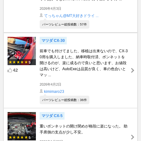
2026年4月3日
てっちゃん@MT大好きドライ ...
パーツレビュー総投稿数：57件
マツダ CX-30
前車でも付けてました、移植は出来ないので、CX‐3
0用を購入しました、納車時取付済、ボンネットを
5
開けるのが、楽に成るので良いと思います、お値段
は高いけど、AutoExeは品質が良く、車の色合いと
42
マッ ...
2026年4月2日
kimimaro23
パーツレビュー総投稿数：36件
マツダ CX-5
重いボンネットの開け閉めが格段に楽になった。 助
手席側の支点が少し不安。
5