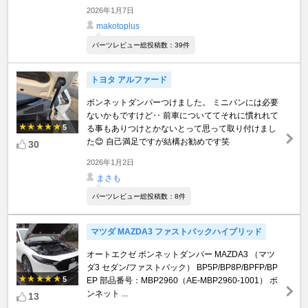
2026年1月7日
makotoplus
パーツレビュー総投稿数：39件
トヨタ アルファード
ボンネットダンパーつけました。 ミニバンには必要
ないかもですけど‥ 前車についててそれに慣れれて
5
る事もありつけとかないとって思って取り付けまし
た😊 自己満足ですが結構お勧めです笑
30
2026年1月2日
まさも
パーツレビュー総投稿数：8件
マツダ MAZDA3 ファストバックハイブリッド
オートエクゼ ボンネットダンパー MAZDA3 （マツ
ダ3 セダン/ファストバック） BP5P/BP8P/BPFP/BP
5
EP 部品番号：MBP2960（AE-MBP2960-1001） ボ
ンネット ...
13