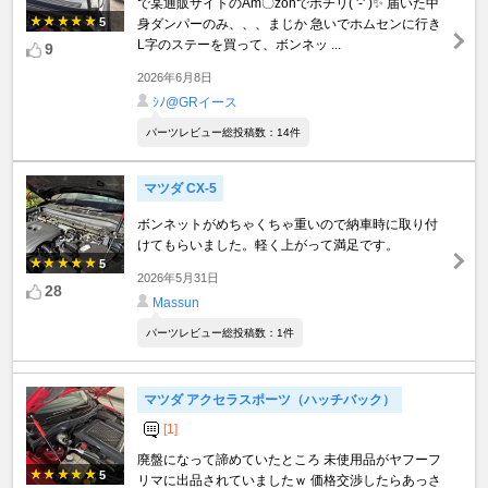
で某通販サイトのAm〇zonでポチリ( '-' )✨️ 届いた中
5
身ダンパーのみ、、、まじか 急いでホムセンに行き
L字のステーを買って、ボンネッ ...
9
2026年6月8日
ｼﾉ@GRイース
パーツレビュー総投稿数：14件
マツダ CX-5
ボンネットがめちゃくちゃ重いので納車時に取り付
けてもらいました。軽く上がって満足です。
5
2026年5月31日
28
Massun
パーツレビュー総投稿数：1件
マツダ アクセラスポーツ（ハッチバック）
[1]
廃盤になって諦めていたところ 未使用品がヤフーフ
5
リマに出品されていましたｗ 価格交渉したらあっさ