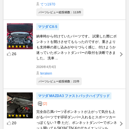
てつ1970
パーツレビュー総投稿数：113件
マツダ CX-5
納車時から付けていたパーツです。 試乗した際にボ
ンネットを開けさせてもらったのですが、重さより
5
も支持棒の差し込みがやりづらく感じ、付けようか
迷っていたボンネットダンパーの取付を決断できま
26
した。 洗車 ...
2026年4月4日
teraken
パーツレビュー総投稿数：22件
マツダ MAZDA3 ファストバックハイブリッド
[2]
完全自己満パーツ✌️ボンネットが上がって気分も上
5
がるパーツです🤣🤣ダンパー入れるとスポーツカー
20
っぽくない？😎 ただ、ボンネットダンパーでボンネ
ット開いてもSKYACTIV-Xのデカイエンジンル ...