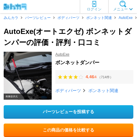
ログイン
メニュー
みんカラ
パーツレビュー
ボディパーツ
ボンネット関連
AutoExe
AutoExe(オートエクゼ) ボンネットダ
ンパーの評価・評判・口コミ
AutoExe
ボンネットダンパー
4.46
（714件）
点
ボディパーツ
ボンネット関連
画像提供元
パーツレビューを投稿する
この商品の価格を比較する