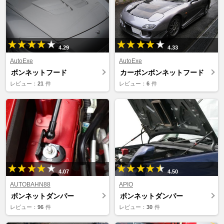
4.29
4.33
AutoExe
AutoExe
ボンネットフード
カーボンボンネットフード
レビュー：
21
件
レビュー：
6
件
4.07
4.50
AUTOBAHN88
APIO
ボンネットダンパー
ボンネットダンパー
レビュー：
96
件
レビュー：
30
件