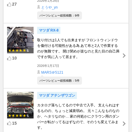
2026年1月28日
27
とうや_yn
パーツレビュー総投稿数：9件
マツダ RX-8
取り付けは1人でも出来ますが フロントウィンドウ
を傷付ける可能性がある為 あて布と2人で作業する
5
のが無難です。 開け閉めが楽なのと見た目の自己満
ですが気に入って居ます。
10
2026年1月17日
MARS＠5121
パーツレビュー総投稿数：5件
マツダ アテンザワゴン
カタログ落ちしてるので中古で入手。 支えられはす
るものの、ちょっと減衰弱め。 元々こんなものなの
5
か、ヘタリなのか… 家の何処かにクラウン用のダン
パーが転がってるはずなので、そのうち変えてみま
15
す。