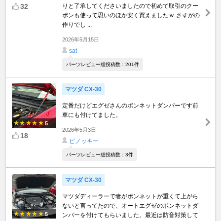
32
りと了承してくださいましたので初めて取引のクー
ポンも使って思いのほか安く買えましたｗ さすがの
作りでし ...
2026年5月15日
sat
パーツレビュー総投稿数：201件
マツダ CX-30
定番だけどエグゼさんのボンネットダンパーです前
車にも付けてました。
5
2026年5月3日
18
ピノッキー
パーツレビュー総投稿数：3件
マツダ CX-30
マツダディーラーで妻がボンネットが重くて上がら
ないと言ってたので、オートエグゼのボンネットダ
5
ンパーを付けてもらいました。最近は防音対策して