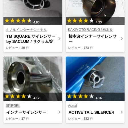
4.80
4.23
ミノルインターナショナル
KAKIMOTO RACING / 柿本改
TM SQUARE サイレンサー
柿本改インナーサイレンサ
by SACLUM / サクラム管
ー
レビュー：
20
件
レビュー：
173
件
4.12
4.16
SPIEGEL
Apexi
インナーサイレンサー
ACTIVE TAIL SILENCER
レビュー：
17
件
レビュー：
532
件