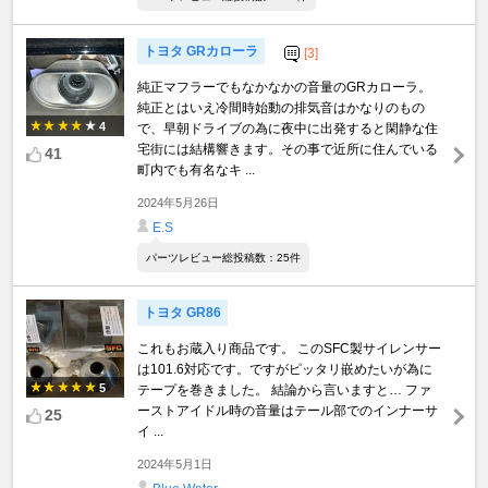
トヨタ GRカローラ
[3]
純正マフラーでもなかなかの音量のGRカローラ。
純正とはいえ冷間時始動の排気音はかなりのもの
4
で、早朝ドライブの為に夜中に出発すると閑静な住
宅街には結構響きます。その事で近所に住んでいる
41
町内でも有名なキ ...
2024年5月26日
E.S
パーツレビュー総投稿数：25件
トヨタ GR86
これもお蔵入り商品です。 このSFC製サイレンサー
は101.6対応です。ですがピッタリ嵌めたいが為に
5
テープを巻きました。 結論から言いますと… ファ
ーストアイドル時の音量はテール部でのインナーサ
25
イ ...
2024年5月1日