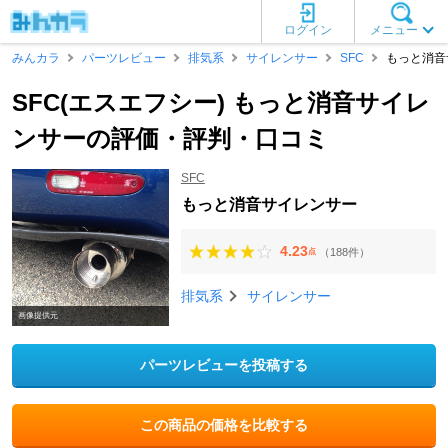
ログイン
メニュー
みんカラ
パーツレビュー
排気系
サイレンサー
SFC
もっと消音
SFC(エスエフシー) もっと消音サイレ
ンサーの評価・評判・口コミ
SFC
もっと消音サイレンサー
4.23
（188件）
点
排気系
サイレンサー
画像提供元
パーツレビューを投稿する
この商品の価格を比較する