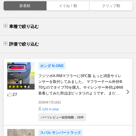
新着順
イイね！順
クリップ順
車種で絞り込む
評価で絞り込む
ホンダ N-ONE
フジツボA-RMマフラーにSFC製 もっと消音サイレ
ンサーを取付してみました。 マフラーテール外径Φ
4
70なのでタイプ70を購入。サイレンサー外径はΦ66
装着してみた所ほぼピッタリのようです。 まだ ...
27
2026年7月18日
ichi n-one
パーツレビュー総投稿数：28件
スバル サンバートラック