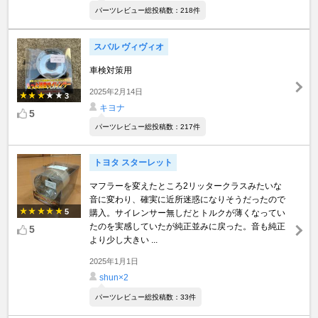
パーツレビュー総投稿数：218件
スバル ヴィヴィオ
車検対策用
2025年2月14日
3
キヨナ
5
パーツレビュー総投稿数：217件
トヨタ スターレット
マフラーを変えたところ2リッタークラスみたいな
音に変わり、確実に近所迷惑になりそうだったので
5
購入。サイレンサー無しだとトルクが薄くなってい
たのを実感していたが純正並みに戻った。音も純正
5
より少し大きい ...
2025年1月1日
shun×2
パーツレビュー総投稿数：33件