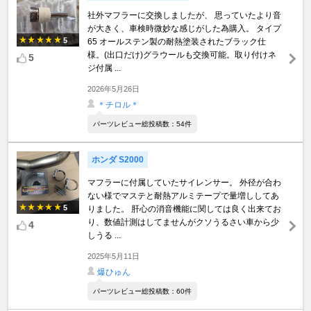
社外マフラーに交換しましたが、 思っていたより音
が大きく、車検時微妙な感じがした為購入。 タイプ
5
65 オールステン製の耐熱塗装されたブラック仕
様。(出口だけ)グラウールも交換可能。取り付けネ
5
ジ付属 ...
2026年5月26日
＊チロル＊
パーツレビュー総投稿数：54件
ホンダ S2000
マフラーに付属していたサイレンサー。 外径が合わ
ない様でマステと耐熱アルミテープで量増ししてあ
5
りました。 肝心の消音機能に関しては良く出来てお
り、数値計測はしてませんがクソうるさい車から少
4
しうる ...
2025年5月11日
爆ひゅん
パーツレビュー総投稿数：60件