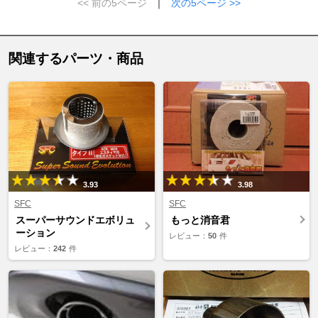
<< 前の5ページ
｜
次の5ページ >>
関連するパーツ・商品
3.93
3.98
SFC
SFC
スーパーサウンドエボリュ
もっと消音君
ーション
レビュー：
50
件
レビュー：
242
件