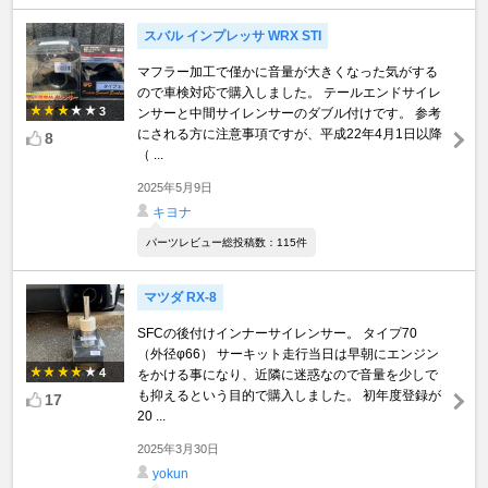
スバル インプレッサ WRX STI
マフラー加工で僅かに音量が大きくなった気がする
ので車検対応で購入しました。 テールエンドサイレ
3
ンサーと中間サイレンサーのダブル付けです。 参考
にされる方に注意事項ですが、平成22年4月1日以降
8
（ ...
2025年5月9日
キヨナ
パーツレビュー総投稿数：115件
マツダ RX-8
SFCの後付けインナーサイレンサー。 タイプ70
（外径φ66） サーキット走行当日は早朝にエンジン
4
をかける事になり、近隣に迷惑なので音量を少しで
も抑えるという目的で購入しました。 初年度登録が
17
20 ...
2025年3月30日
yokun