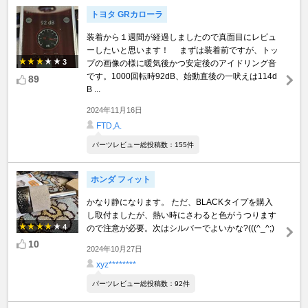
トヨタ GRカローラ
装着から１週間が経過しましたので真面目にレビュ
ーしたいと思います！ まずは装着前ですが、トッ
3
プの画像の様に暖気後かつ安定後のアイドリング音
です。1000回転時92dB、始動直後の一吠えは114d
89
B ...
2024年11月16日
FTD,A.
パーツレビュー総投稿数：155件
ホンダ フィット
かなり静になります。 ただ、BLACKタイプを購入
し取付ましたが、熱い時にさわると色がうつります
4
ので注意が必要。次はシルバーでよいかな?(((^_^;)
10
2024年10月27日
xyz********
パーツレビュー総投稿数：92件