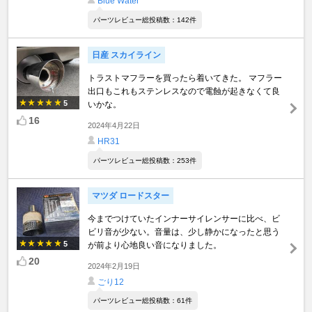
Blue Water
パーツレビュー総投稿数：142件
日産 スカイライン
トラストマフラーを買ったら着いてきた。 マフラー
出口もこれもステンレスなので電蝕が起きなくて良
5
いかな。
16
2024年4月22日
HR31
パーツレビュー総投稿数：253件
マツダ ロードスター
今までつけていたインナーサイレンサーに比べ、ビ
ビリ音が少ない。音量は、少し静かになったと思う
5
が前より心地良い音になりました。
20
2024年2月19日
ごり12
パーツレビュー総投稿数：61件