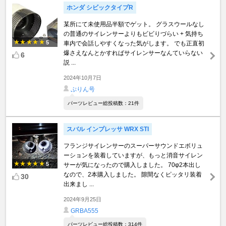
ホンダ シビックタイプR
某所にて未使用品半額でゲット。 グラスウールなし
の普通のサイレンサーよりもビビりづらい + 気持ち
5
車内で会話しやすくなった気がします。 でも正直初
爆さえなんとかすればサイレンサーなんていらない
6
説 ...
2024年10月7日
ぷりん号
パーツレビュー総投稿数：21件
スバル インプレッサ WRX STI
フランジサイレンサーのスーパーサウンドエボリュ
ーションを装着していますが、もっと消音サイレン
5
サーが気になったので購入しました。 70φ2本出し
なので、2本購入しました。 隙間なくピッタリ装着
30
出来まし ...
2024年9月25日
GRBA555
パーツレビュー総投稿数：314件