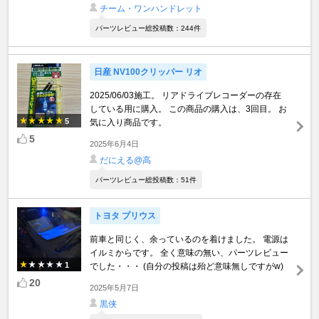
チーム・ワンハンドレット
パーツレビュー総投稿数：244件
日産 NV100クリッパー リオ
2025/06/03施工。 リアドライブレコーダーの存在
している用に購入。 この商品の購入は、3回目。 お
5
気に入り商品です。
5
2025年6月4日
だにえる@高
パーツレビュー総投稿数：51件
トヨタ プリウス
前車と同じく、余っているのを着けました。 電源は
イルミからです。 全く意味の無い、パーツレビュー
1
でした・・・ (自分の投稿は殆ど意味無しですがw)
20
2025年5月7日
黒侠