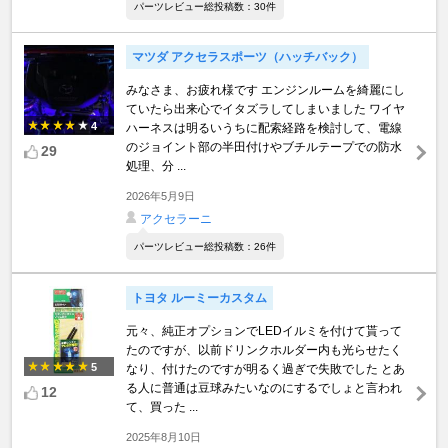
パーツレビュー総投稿数：30件
マツダ アクセラスポーツ（ハッチバック）
みなさま、お疲れ様です エンジンルームを綺麗にし
ていたら出来心でイタズラしてしまいました ワイヤ
4
ハーネスは明るいうちに配索経路を検討して、電線
のジョイント部の半田付けやブチルテープでの防水
29
処理、分 ...
2026年5月9日
アクセラーニ
パーツレビュー総投稿数：26件
トヨタ ルーミーカスタム
元々、純正オプションでLEDイルミを付けて貰って
たのですが、以前ドリンクホルダー内も光らせたく
5
なり、付けたのですが明るく過ぎで失敗でした とあ
る人に普通は豆球みたいなのにするでしょと言われ
12
て、買った ...
2025年8月10日