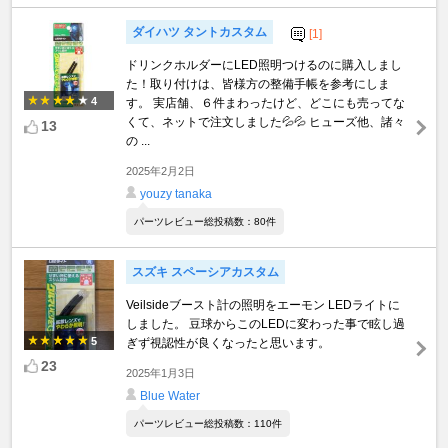
ダイハツ タントカスタム
[1]
ドリンクホルダーにLED照明つけるのに購入しまし
た！取り付けは、皆様方の整備手帳を参考にしま
4
す。 実店舗、６件まわったけど、どこにも売ってな
くて、ネットで注文しました💦💦 ヒューズ他、諸々
13
の ...
2025年2月2日
youzy tanaka
パーツレビュー総投稿数：80件
スズキ スペーシアカスタム
Veilsideブースト計の照明をエーモン LEDライトに
しました。 豆球からこのLEDに変わった事で眩し過
5
ぎず視認性が良くなったと思います。
23
2025年1月3日
Blue Water
パーツレビュー総投稿数：110件