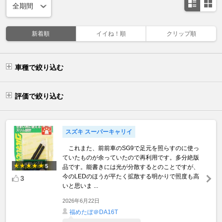
新着順
イイね！順
クリップ順
車種で絞り込む
評価で絞り込む
スズキ スーパーキャリイ
これまた、前前車のSG9で足元を照らすのに使っ
ていたものが余っていたので再利用です。多分絶版
5
品です。能書きには光が分散するとのことですが、
今のLEDのほうが平たく拡散する明かりで照度も高
3
いと思いま ...
2026年6月22日
福めたぼ＠DA16T