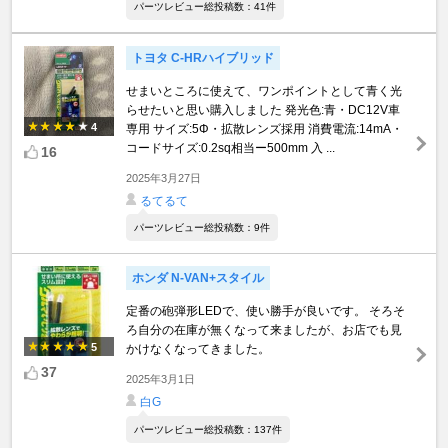
パーツレビュー総投稿数：41件
トヨタ C-HRハイブリッド
せまいところに使えて、ワンポイントとして青く光
らせたいと思い購入しました 発光色:青・DC12V車
4
専用 サイズ:5Φ・拡散レンズ採用 消費電流:14mA・
コードサイズ:0.2sq相当ー500mm 入 ...
16
2025年3月27日
るてるて
パーツレビュー総投稿数：9件
ホンダ N-VAN+スタイル
定番の砲弾形LEDで、使い勝手が良いです。 そろそ
ろ自分の在庫が無くなって来ましたが、お店でも見
5
かけなくなってきました。
37
2025年3月1日
白G
パーツレビュー総投稿数：137件