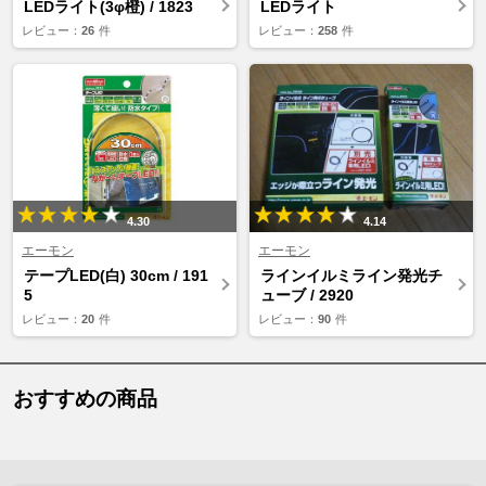
LEDライト(3φ橙) / 1823
LEDライト
レビュー：
26
件
レビュー：
258
件
4.30
4.14
エーモン
エーモン
テープLED(白) 30cm / 191
ラインイルミライン発光チ
5
ューブ / 2920
レビュー：
20
件
レビュー：
90
件
おすすめの商品