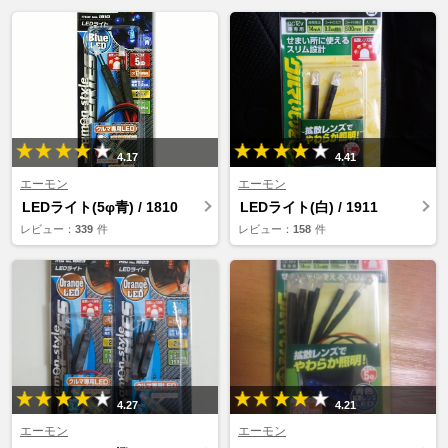
4.17
4.41
エーモン
エーモン
LEDライト(5φ青) / 1810
LEDライト(白) / 1911
レビュー：
339
件
レビュー：
158
件
4.27
4.21
エーモン
エーモン