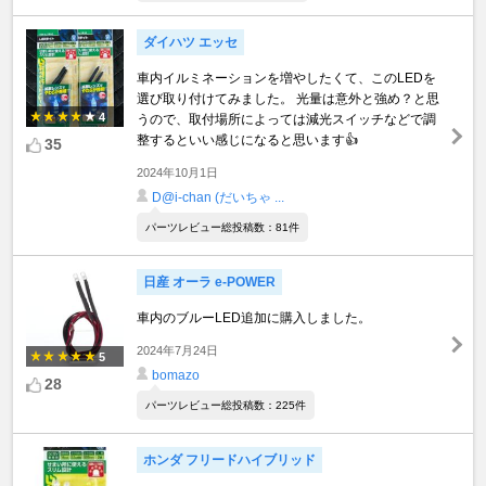
ダイハツ エッセ
車内イルミネーションを増やしたくて、このLEDを
選び取り付けてみました。 光量は意外と強め？と思
4
うので、取付場所によっては減光スイッチなどで調
整するといい感じになると思います👍
35
2024年10月1日
D@i-chan (だいちゃ ...
パーツレビュー総投稿数：81件
日産 オーラ e-POWER
車内のブルーLED追加に購入しました。
2024年7月24日
5
bomazo
28
パーツレビュー総投稿数：225件
ホンダ フリードハイブリッド