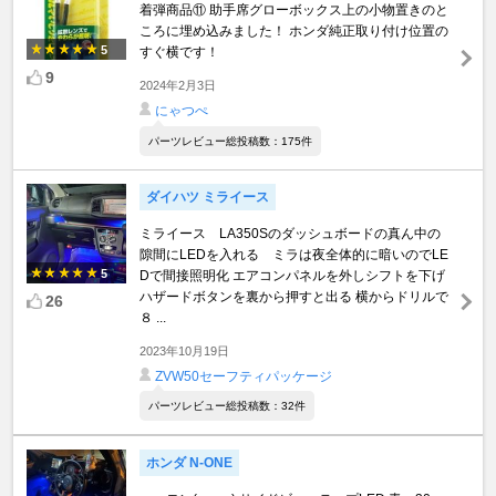
着弾商品⑪ 助手席グローボックス上の小物置きのと
ころに埋め込みました！ ホンダ純正取り付け位置の
5
すぐ横です！
9
2024年2月3日
にゃつぺ
パーツレビュー総投稿数：175件
ダイハツ ミライース
ミライース LA350Sのダッシュボードの真ん中の
隙間にLEDを入れる ミラは夜全体的に暗いのでLE
5
Dで間接照明化 エアコンパネルを外しシフトを下げ
ハザードボタンを裏から押すと出る 横からドリルで
26
８ ...
2023年10月19日
ZVW50セーフティパッケージ
パーツレビュー総投稿数：32件
ホンダ N-ONE