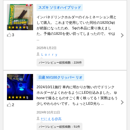
スズキ ソリオハイブリッド
インパネドリンクホルダーのイルミネーション用と
して購入。 これまで使用していた同社の1820(3φ)
5
が絶版になったため、 5φの本品に乗り換えまし
た。予備の1820を使い切ってしまったので。 やは
3
...
2025年1月2日
Ｌｏｒｒｙ
パーツレビュー総投稿数：226件
日産 NV100クリッパー リオ
2024/10/11施行 車内に明かりが無いのでドリンク
ホルダーがよくわかるようにLED仕込みました。 ip
5
honeで撮るとものすごく青く映ってる！実際はもう
少しやわらかいです。 ちょっとLED光ら ...
2
2024年10月11日
だにえる@高
パーツレビュー総投稿数：51件