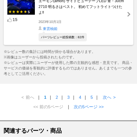
エーモン(amon) サイドビューテープLED 青・30cm
2710 明るさはベスト。 初めてフットライトつけた
5
よ‼️
15
2023年10月1日
東雲柚姫
パーツレビュー総投稿数：82件
※レビュー数の集計には時間が掛かる場合があります。
※画像はユーザーから投稿されたものです。
※レビューは実際にユーザーが使用した際の主観的な感想・意見です。 商品・
サービスの価値を客観的に評価するものではありません。あくまでも一つの参
考としてご活用ください。
<
前へ
｜
1
｜
2
｜
3
｜
4
｜
5
｜
次へ
>
<< 前の5ページ
｜
次の5ページ >>
関連するパーツ・商品