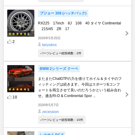
プジョー 308 (ハッチバック)
RX225 17inch 8J 108 40 タイヤ Continental
215/45 ZR 17
5
2026年5月25日
2
keizokns
パーツレビュー総投稿数：2件
BMW 2シリーズ クーペ
またまたChatGTPの力を借りてホイル＆タイヤのフ
ィッティングは続きます。今回はスポーツ&コンフ
5
ォートを両立させて良いのだろうかという組み合わ
せ。過去RI-D & Continental Spor ...
18
2026年5月7日
zecession
パーツレビュー総投稿数：10件