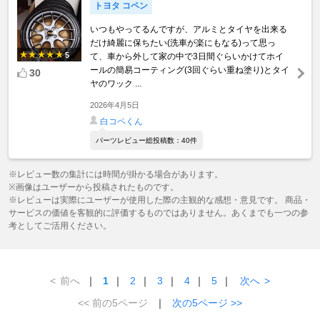
トヨタ コペン
いつもやってるんですが、アルミとタイヤを出来る
だけ綺麗に保ちたい(洗車が楽にもなる)って思っ
5
て、車から外して家の中で3日間ぐらいかけてホイ
ールの簡易コーティング(3回ぐらい重ね塗り)とタイ
30
ヤのワック ...
2026年4月5日
白コペくん
パーツレビュー総投稿数：40件
※レビュー数の集計には時間が掛かる場合があります。
※画像はユーザーから投稿されたものです。
※レビューは実際にユーザーが使用した際の主観的な感想・意見です。 商品・
サービスの価値を客観的に評価するものではありません。あくまでも一つの参
考としてご活用ください。
<
前へ
｜
1
｜
2
｜
3
｜
4
｜
5
｜
次へ
>
<< 前の5ページ
｜
次の5ページ >>