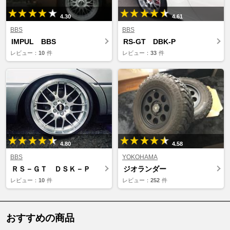
4.30
4.61
BBS
BBS
IMPUL BBS
RS-GT DBK-P
レビュー：
10
件
レビュー：
33
件
4.80
4.58
BBS
YOKOHAMA
ＲＳ－ＧＴ ＤＳＫ－Ｐ
ジオランダー
レビュー：
10
件
レビュー：
252
件
おすすめの商品