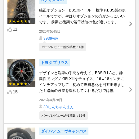
レクサス RC F
純正オプション BBSホイール 標準もBBS製のホ
イールですが、やはりオプションの方がかっこいい
5
です。 前期と後期で若干塗装の色が違います。
11
2026年5月5日
3939yoy
パーツレビュー総投稿数：4件
トヨタ プリウス
デザインと洗車の手間を考えて、BBS R I-Aと、静
粛性でレグノ GR-XIIIをチョイス。16→18インチに
5
インチアップして、初めて燃費悪化を回避出来まし
た！路面の段差を緩和してくれるだけでは無 ...
15
2026年4月28日
30しんちゃんまん
パーツレビュー総投稿数：37件
ダイハツ ムーヴキャンバス