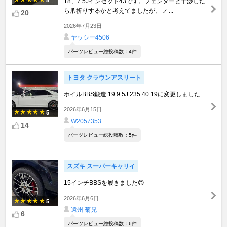
5
18、7.5Jインセット43です。フェンダーと干渉した
ら爪折りするかと考えてましたが、フ ...
20
2026年7月23日
ヤッシー4506
パーツレビュー総投稿数：4件
トヨタ クラウンアスリート
ホイルBBS鍛造 19 9.5J 235.40.19に変更しました
2026年6月15日
5
W2057353
14
パーツレビュー総投稿数：5件
スズキ スーパーキャリイ
15インチBBSを履きました😊
2026年6月6日
5
遠州 菊兄
6
パーツレビュー総投稿数：6件