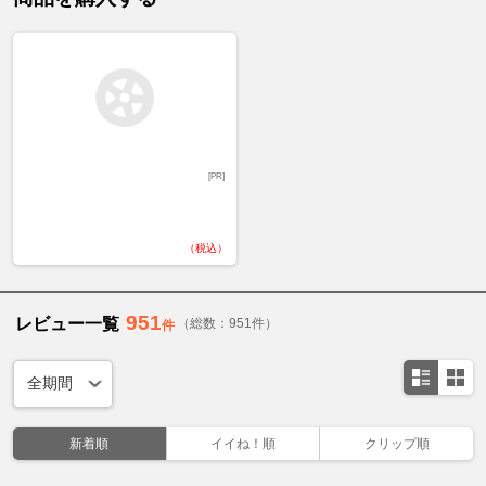
[PR]
（税込）
951
レビュー一覧
（総数：951件）
件
新着順
イイね！順
クリップ順