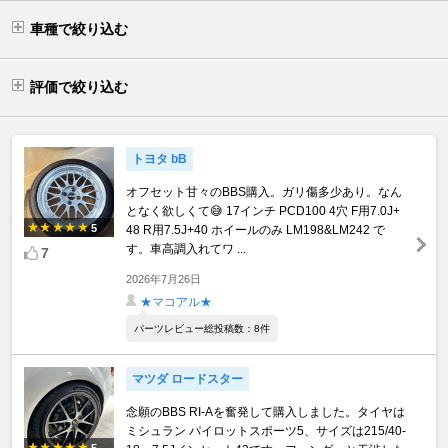
車種で絞り込む
評価で絞り込む
トヨタ bB
オフセット甘々のBBS購入。ガリ傷多少あり。なん
となく欲しくて😅 17インチ PCD100 4穴 F用7.0J+
5
48 R用7.5J+40 ホイールのみ LM198&LM242 で
す。車高調入れてワ ...
7
2026年7月26日
★マコアル★
パーツレビュー総投稿数：8件
マツダ ロードスター
念願のBBS RI-Aを奮発して購入しました。タイヤは
ミシュラン パイロットスポーツ5、サイズは215/40-