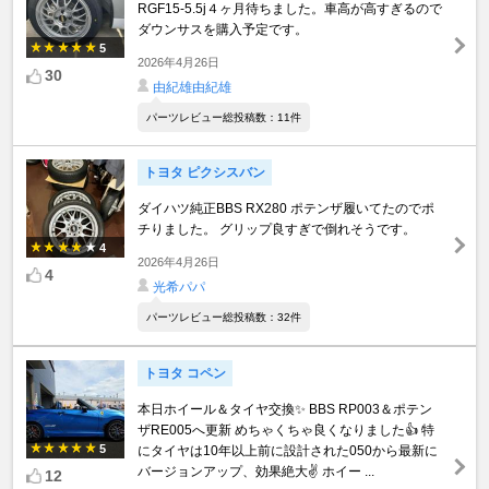
RGF15-5.5j４ヶ月待ちました。車高が高すぎるので
ダウンサスを購入予定です。
5
2026年4月26日
30
由紀雄由紀雄
パーツレビュー総投稿数：11件
トヨタ ピクシスバン
ダイハツ純正BBS RX280 ポテンザ履いてたのでポ
チりました。 グリップ良すぎで倒れそうです。
4
2026年4月26日
4
光希パパ
パーツレビュー総投稿数：32件
トヨタ コペン
本日ホイール＆タイヤ交換✨️ BBS RP003＆ポテン
ザRE005へ更新 めちゃくちゃ良くなりました👍️ 特
5
にタイヤは10年以上前に設計された050から最新に
バージョンアップ、効果絶大✌ ホイー ...
12