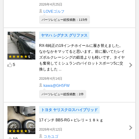
2026年4月25日
LOVEゴルフ
パーツレビュー総投稿数：115件
ヤマハ シグナス グリファス
RX-8純正の19インチホイールに履き替えました。
なかなかキマッてると思います。前に履いてたレイ
5
ズボルクレーシングの鍛造よりも軽いです。タイヤ
も奮発してミシュランのパイロットスポーツ5に交
5
換しました ...
2026年4月14日
kawa@GH5FW
パーツレビュー総投稿数：2件
トヨタ ヤリスクロスハイブリッド
17インチ BBS-RG＋ピレリ＝１８ｋｇ
2026年4月12日
5
コカユゴ