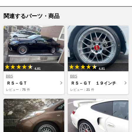
関連するパーツ・商品
4.81
4.81
BBS
BBS
ＲＳ－ＧＴ
ＲＳ－ＧＴ １９インチ
レビュー：
75
件
レビュー：
21
件