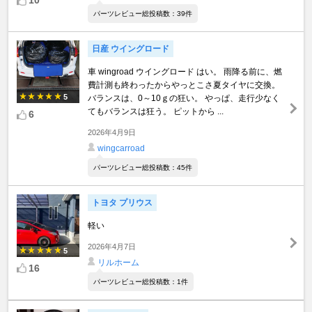
10
パーツレビュー総投稿数：39件
日産 ウイングロード
車 wingroad ウイングロード はい。 雨降る前に、燃
費計測も終わったからやっとこさ夏タイヤに交換。
5
バランスは、0～10ｇの狂い。 やっぱ、走行少なく
てもバランスは狂う。 ピットから ...
6
2026年4月9日
wingcarroad
パーツレビュー総投稿数：45件
トヨタ プリウス
軽い
2026年4月7日
5
リルホーム
16
パーツレビュー総投稿数：1件