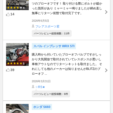
ツのブローオフです！ 取り付ける際にボルトが緩か
4
った箇所があり ミャーミャー鳴りましたが締め直し
無事にリターン状態で取付完了です。
14
2026年6月5日
フレアスポーツ君
パーツレビュー総投稿数：11件
スバル インプレッサ WRX STI
購入時から付いていたブローオフバルブですがしっ
かり大気開放で取付されていてレスポンスが悪いし
5
車検アウトなのでリターンキットを取付ました。 そ
れにしても他のメーカーは知りませんがBLITZのブ
39
ローオフ ...
2026年3月31日
☆RS★
パーツレビュー総投稿数：9件
ホンダ S660