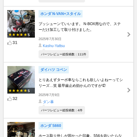
ホンダ N-VAN+スタイル
プッシューンていいます。 N-BOX用なので、ステ
ーだけ加工して取り付けました。
5
2025年7月30日
31
Kashu-Yattsu
パーツレビュー総投稿数：111件
ダイハツ コペン
とりあえずターボ車ならこれも欲しいよねーってシ
リーズ…笑 最早歯止め効かんのですが🤦
5
2025年7月9日
32
ダン暴
パーツレビュー総投稿数：4件
ホンダ S660
ホース取り外しが固かった印象。556を吹いたらな