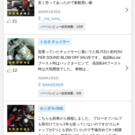
安く売ってあったので衝動買い😁
2026年2月25日
3
_ma_lama_
21
パーツレビュー総投稿数：15件
トヨタ チェイサー
昔乗っていたチェイサーに着いてたBLITZの 初代SU
PER SOUND BLOW OFF VALVEです。 低回転Low
5
ブースト時はバックタービンで、高回転Hiブースト
時は大気開放でした。 車検は ...
12
2026年2月5日
WANDERER
パーツレビュー総投稿数：8件
ホンダ N-ONE
こちらも前車から移植しました。 ブローオフバルブ
も取付けてから1年も使っていないのですがゴムキ
5
ャップが2つとも切れていたので予備含めて4つ程購