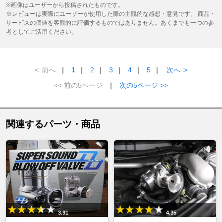
※画像はユーザーから投稿されたものです。
※レビューは実際にユーザーが使用した際の主観的な感想・意見です。 商品・
サービスの価値を客観的に評価するものではありません。あくまでも一つの参
考としてご活用ください。
<
前へ
｜
1
｜
2
｜
3
｜
4
｜
5
｜
次へ
>
<< 前の5ページ
｜
次の5ページ >>
関連するパーツ・商品
3.91
4.35