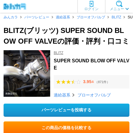
ログイン
メニュー
みんカラ
パーツレビュー
過給器系
ブローオフバルブ
BLITZ
SU
BLITZ(ブリッツ) SUPER SOUND BL
OW OFF VALVEの評価・評判・口コミ
BLITZ
SUPER SOUND BLOW OFF VALV
E
3.95
（871件）
点
画像提供元
過給器系
ブローオフバルブ
パーツレビューを投稿する
この商品の価格を比較する