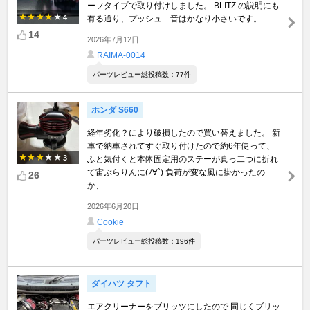
ーフタイプで取り付けしました。 BLITZ の説明にも
4
有る通り、プッシュ－音はかなり小さいです。
14
2026年7月12日
RAIMA-0014
パーツレビュー総投稿数：77件
ホンダ S660
経年劣化？により破損したので買い替えました。 新
車で納車されてすぐ取り付けたので約6年使って、
3
ふと気付くと本体固定用のステーが真っ二つに折れ
て宙ぶらりんに(ﾉ∀`) 負荷が変な風に掛かったの
26
か、 ...
2026年6月20日
Cookie
パーツレビュー総投稿数：196件
ダイハツ タフト
エアクリーナーをブリッツにしたので 同じくブリッ