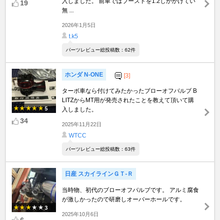
入しました。 前車ではブーストを1.2しかかけてい
19
無 ...
2026年1月5日
t.k5
パーツレビュー総投稿数：62件
ホンダ N-ONE
[3]
ターボ車なら付けてみたかったブローオフバルブ B
LITZからMT用が発売されたことを教えて頂いて購
5
入しました。
34
2025年11月22日
WTCC
パーツレビュー総投稿数：63件
日産 スカイラインＧＴ‐Ｒ
当時物、初代のブローオフバルブです。 アルミ腐食
が激しかったので研磨しオーバーホールです。
3
2025年10月6日
6