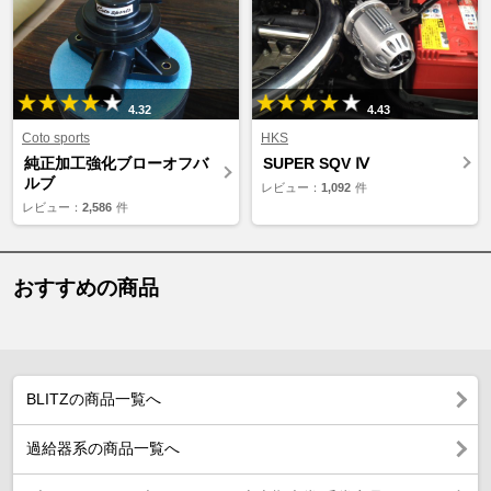
4.32
4.43
Coto sports
HKS
純正加工強化ブローオフバ
SUPER SQV Ⅳ
ルブ
レビュー：
1,092
件
レビュー：
2,586
件
おすすめの商品
BLITZの商品一覧へ
過給器系の商品一覧へ