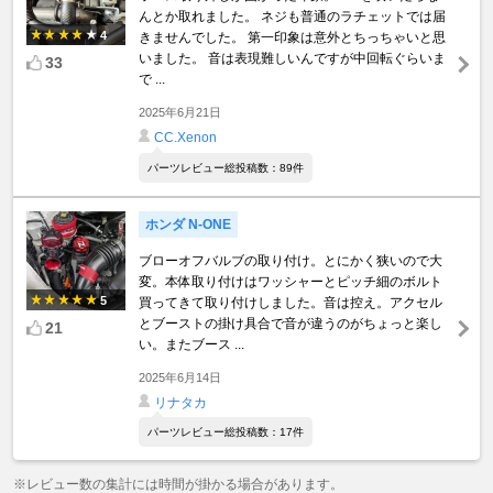
んとか取れました。 ネジも普通のラチェットでは届
4
きませんでした。 第一印象は意外とちっちゃいと思
いました。 音は表現難しいんですが中回転ぐらいま
33
で ...
2025年6月21日
CC.Xenon
パーツレビュー総投稿数：89件
ホンダ N-ONE
ブローオフバルブの取り付け。とにかく狭いので大
変。本体取り付けはワッシャーとピッチ細のボルト
5
買ってきて取り付けしました。音は控え。アクセル
とブーストの掛け具合で音が違うのがちょっと楽し
21
い。またブース ...
2025年6月14日
リナタカ
パーツレビュー総投稿数：17件
※レビュー数の集計には時間が掛かる場合があります。