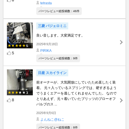
tetrasta
パーツレビュー総投稿数：46件
三菱 パジェロミニ
良い音します。大変満足です。
2025年9月18日
5
PIRIKA
5
パーツレビュー総投稿数：9件
日産 スカイライン
前オーナーが、大気開放にしていたため直したく装
着。 元々入っているスプリングでは、硬すぎるよう
3
でうまくエアーを逃してくれませんでした。 なので
とりあえず、元々着いていたブリッツのブローオフ
8
バルブのス ...
2025年9月6日
よんねこ@ねこ
パーツレビュー総投稿数：8件