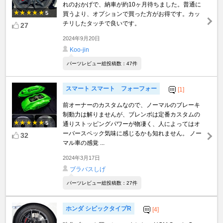
れのおかげで、納車が約10ヶ月待ちました。普通に
5
買うより、オプションで買った方がお得です。カッ
チリしたタッチで良いです。
27
2024年9月20日
Koo-jin
パーツレビュー総投稿数：47件
スマート スマート フォーフォー
[1]
前オーナーのカスタムなので、ノーマルのブレーキ
制動力は解りませんが、ブレンボは定番カスタムの
5
通りストッピングパワーが物凄く、人によってはオ
ーバースペック気味に感じるかも知れません。 ノー
32
マル車の感覚 ...
2024年3月17日
ブラバスしげ
パーツレビュー総投稿数：27件
ホンダ シビックタイプR
[4]