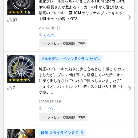
強化ブレーキ買っちゃいました☺️ HCM Sports Gara
geの店長さんが数あるメーカーの中から選び抜いた
5
最高のブレーキ✨ 🛞HCM オリジナルブレーキキッ
ト🛞 セット内容 ・GTS ...
87
2023年3月1日
くろの。
パーツレビュー総投稿数：26件
メルセデス・ベンツ Eクラス セダン
純正のブレーキの効きに少し心もとなく感じてはい
ましたが、ブレンボは高いし躊躇していた所、オク
5
に安く出しなされていたので買っちゃいました(^^;
ちょうど、パットもへり、ディスクはバリも厚さも
7
交換レ ...
2022年1月16日
こ-だぃ
パーツレビュー総投稿数：33件
日産 スカイラインＧＴ‐Ｒ