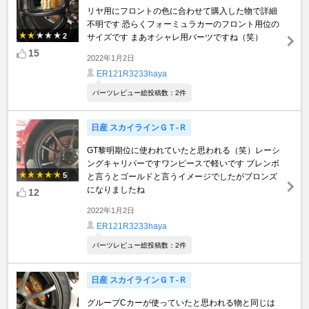
リヤ用にフロントの色に合わせて購入した物で詳細
不明です 恐らくフォーミュラカーのフロント用位の
2
サイズです まあオシャレ用パーツですね（笑）
15
2022年1月2日
ER121R3233haya
パーツレビュー総投稿数：2件
日産 スカイラインＧＴ‐Ｒ
GT黎明期位に使われていたと思われる（笑）レーシ
ングキャリパーですワンピースで軽いです ブレンボ
5
と言うとゴールドと言うイメージでしたがブロンズ
になりましたね
12
2022年1月2日
ER121R3233haya
パーツレビュー総投稿数：2件
日産 スカイラインＧＴ‐Ｒ
グループCカーが使っていたと思われる物と同じは