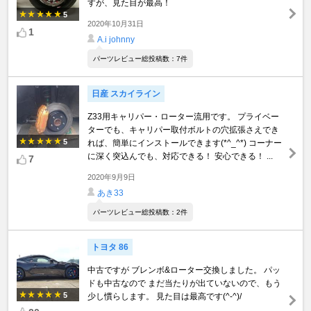
すが、見た目が最高！
5
2020年10月31日
1
A.i johnny
パーツレビュー総投稿数：7件
日産 スカイライン
Z33用キャリパー・ローター流用です。 プライベー
ターでも、キャリパー取付ボルトの穴拡張さえでき
5
れば、簡単にインストールできます(*^_^*) コーナー
に深く突込んでも、対応できる！ 安心できる！ ...
7
2020年9月9日
あき33
パーツレビュー総投稿数：2件
トヨタ 86
中古ですが ブレンボ&ローター交換しました。 パッ
ドも中古なので まだ当たりが出ていないので、もう
5
少し慣らします。 見た目は最高です(^-^)/