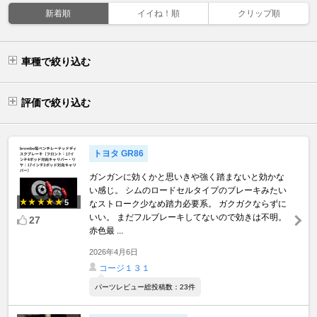
新着順
イイね！順
クリップ順
車種で絞り込む
評価で絞り込む
トヨタ GR86
ガンガンに効くかと思いきや強く踏まないと効かな
い感じ。 シムのロードセルタイプのブレーキみたい
5
なストローク少なめ踏力必要系。 ガクガクならずに
いい。 まだフルブレーキしてないので効きは不明。
27
赤色最 ...
2026年4月6日
コージ１３１
パーツレビュー総投稿数：23件