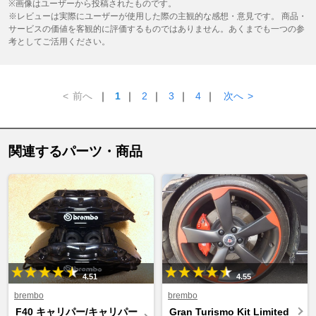
※画像はユーザーから投稿されたものです。
※レビューは実際にユーザーが使用した際の主観的な感想・意見です。 商品・
サービスの価値を客観的に評価するものではありません。あくまでも一つの参
考としてご活用ください。
<
前へ
｜
1
｜
2
｜
3
｜
4
｜
次へ
>
関連するパーツ・商品
4.51
4.55
brembo
brembo
F40 キャリパー/キャリパー
Gran Turismo Kit Limited