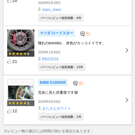
20
2020年6月28日
maru_maru
パーツレビュー総投稿数：9件
マツダ ロードスター
[1]
憧れのbrembo。 赤色がカッコイイです。
2020年1月26日
5
RED2518
21
パーツレビュー総投稿数：15件
BMW S1000RR
[1]
完全に見た目重視です😅
2019年6月29日
5
きたさんホワイト
12
パーツレビュー総投稿数：2件
※レビュー数の集計には時間が掛かる場合があります。