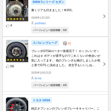
BMW 5シリーズ セダン
漸くリアも付きました！Φ355。
2026年1月13日
5
yoshiwo.
4
パーツレビュー総投稿数：5件
スバル レヴォーグ
[4]
ブレンボGTS&ローター装着完了！ カッコいいぞ～
これは☺ ボディが派手なのでこれくらいの色合いが
5
気に入ってます。 他のブレンボも検討しましたが色
と形でGTS に決めました。 赤文字もいいしね ...
56
2025年10月21日
ki-na
パーツレビュー総投稿数：4件
トヨタ GR86
純正オプションのブレンボブレーキキャリパー。こ