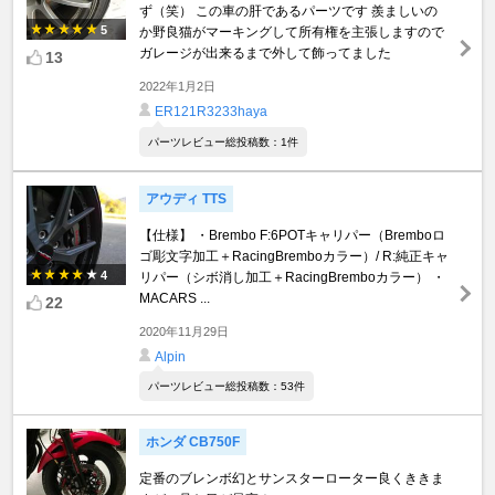
ず（笑） この車の肝であるパーツです 羨ましいの
5
か野良猫がマーキングして所有権を主張しますので
ガレージが出来るまで外して飾ってました
13
2022年1月2日
ER121R3233haya
パーツレビュー総投稿数：1件
アウディ TTS
【仕様】 ・Brembo F:6POTキャリパー（Bremboロ
ゴ彫文字加工＋RacingBremboカラー）/ R:純正キャ
4
リパー（シボ消し加工＋RacingBremboカラー） ・
MACARS ...
22
2020年11月29日
Alpin
パーツレビュー総投稿数：53件
ホンダ CB750F
定番のブレンボ幻とサンスターローター良くききま