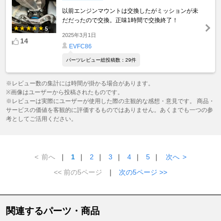
以前エンジンマウントは交換したがミッションが未
だだったので交換。正味1時間で交換終了！
5
2025年3月1日
14
EVFC86
パーツレビュー総投稿数：29件
※レビュー数の集計には時間が掛かる場合があります。
※画像はユーザーから投稿されたものです。
※レビューは実際にユーザーが使用した際の主観的な感想・意見です。 商品・
サービスの価値を客観的に評価するものではありません。あくまでも一つの参
考としてご活用ください。
<
前へ
｜
1
｜
2
｜
3
｜
4
｜
5
｜
次へ
>
<< 前の5ページ
｜
次の5ページ >>
関連するパーツ・商品