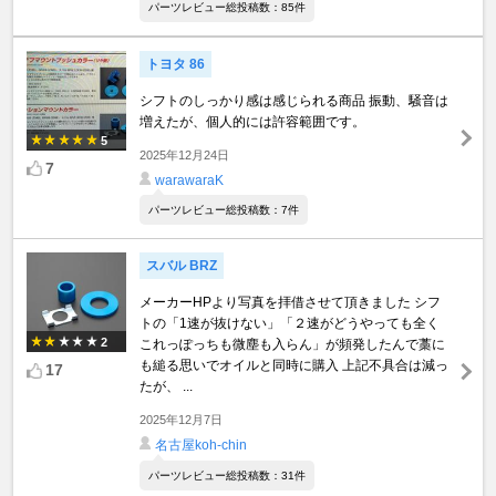
パーツレビュー総投稿数：85件
トヨタ 86
シフトのしっかり感は感じられる商品 振動、騒音は
増えたが、個人的には許容範囲です。
5
2025年12月24日
7
warawaraK
パーツレビュー総投稿数：7件
スバル BRZ
メーカーHPより写真を拝借させて頂きました シフ
トの「1速が抜けない」「２速がどうやっても全く
2
これっぽっちも微塵も入らん」が頻発したんで藁に
も縋る思いでオイルと同時に購入 上記不具合は減っ
17
たが、 ...
2025年12月7日
名古屋koh-chin
パーツレビュー総投稿数：31件