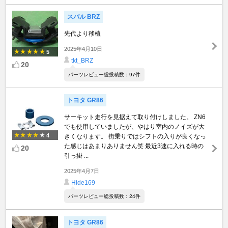
スバル BRZ
先代より移植
2025年4月10日
5
tkt_BRZ
20
パーツレビュー総投稿数：97件
トヨタ GR86
サーキット走行を見据えて取り付けしました。 ZN6
でも使用していましたが、やはり室内のノイズが大
4
きくなります。 街乗りではシフトの入りが良くなっ
た感じはあまりありません笑 最近3速に入れる時の
20
引っ掛 ...
2025年4月7日
Hide169
パーツレビュー総投稿数：24件
トヨタ GR86