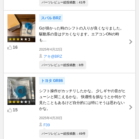
パーツレビュー総投稿数：41件
スバル BRZ
Gが掛かった時のシフトの入りが良くなりました。
駆動系の音はデカくなります。エアコンONの時
3
も…
16
2025年4月22日
アキ@BRZ
パーツレビュー総投稿数：8件
トヨタ GR86
シフト操作がカッチリしたかな。 少しギヤの音がヒ
ューンと聞こえるかな。 快適性を損なうとか何かで
3
見たこともあるけど自分的には特にそうは思わない
かな。
15
2025年4月20日
F39
パーツレビュー総投稿数：49件