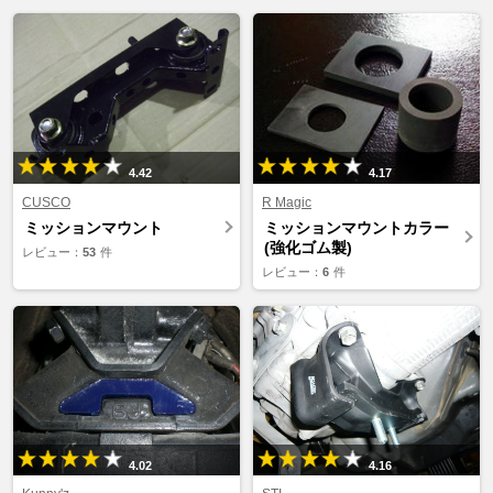
4.42
4.17
CUSCO
R Magic
ミッションマウント
ミッションマウントカラー
(強化ゴム製)
レビュー：
53
件
レビュー：
6
件
4.02
4.16