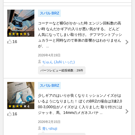
スバル BRZ
コーナーなど横Gがかかった時 エンジン回転数の高
い時 なんだかギアの入りが悪い気がする。 どんど
5
ん気になってしまい取り付け。 デフマウントブッシ
ュカラーと同時なので単体の影響かはわかりません
16
が、 ...
2026年4月19日
ぢゅん (JuN いった)
パーツレビュー総投稿数：29件
スバル BRZ
少しギアのはいりが良くなりミッションノイズがは
いるようになりました！ ぼくのBRZの場合は3速2,0
4
00-3,000位がノイズがよく入りました 取り付けには
ジャッキ、馬、14mmのメガネスパナ ...
16
2026年2月15日
青いshuji