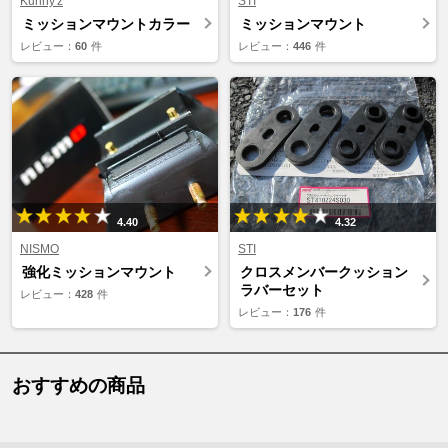
Kunny'z
STI
ミッションマウントカラー
ミッションマウント
レビュー：
60
件
レビュー：
446
件
4.40
4.32
NISMO
STI
強化ミッションマウント
クロスメンバークッション
ラバーセット
レビュー：
428
件
レビュー：
176
件
おすすめの商品