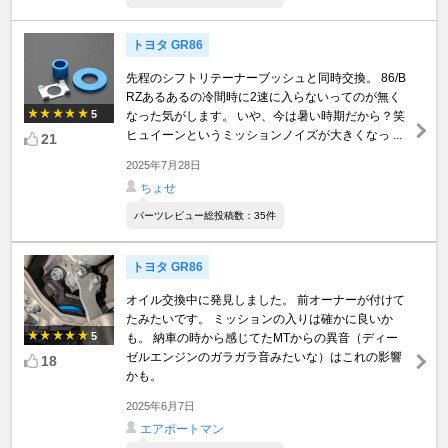
トヨタ GR86
先程のシフトリテーナーブッシュと同時交換。 86/B
RZあるあるの冷間時に2速に入らないってのが無く
5
なった気がします。 いや、今は暑い時期だから？笑
ヒュイーンというミッションノイズが大きくなっ ...
21
2025年7月28日
ちょせ
パーツレビュー総投稿数：35件
トヨタ GR86
オイル交換中に発見しました。 前オーナーが付けて
たみたいです。 ミッションの入りは確かに良いか
5
も。 納車の時から感じてたMTからの異音（ディー
ゼルエンジンのガラガラ音みたいな）はこれの影響
18
かも。
2025年6月7日
エアポートマン