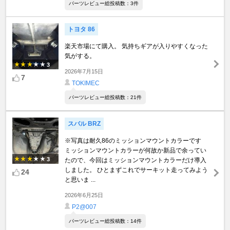
パーツレビュー総投稿数：3件
トヨタ 86
楽天市場にて購入。 気持ちギアが入りやすくなった
気がする。
3
2026年7月15日
7
TOKIMEC
パーツレビュー総投稿数：21件
スバル BRZ
※写真は耐久86のミッションマウントカラーです
ミッションマウントカラーが何故か新品で余ってい
3
たので、今回はミッションマウントカラーだけ導入
しました。 ひとまずこれでサーキット走ってみよう
24
と思いま ...
2026年6月25日
P2@007
パーツレビュー総投稿数：14件