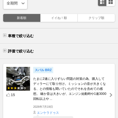
新着順
イイね！順
クリップ順
車種で絞り込む
評価で絞り込む
スバル BRZ
たまに2速に入りずらい問題の対策の為、購入して
ディラーにて取り付け。ミッションの音が大きくな
3
る、との情報も聞いていたのでそれを含めての感
想。 確か音は大きいが、エンジン始動時や1速3000
15
回転以上や ...
2026年7月19日
エンケラドゥス