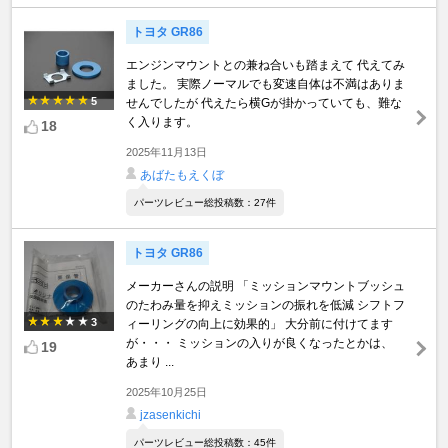
トヨタ GR86
エンジンマウントとの兼ね合いも踏まえて 代えてみ
ました。 実際ノーマルでも変速自体は不満はありま
5
せんでしたが 代えたら横Gが掛かっていても、難な
く入ります。
18
2025年11月13日
あばたもえくぼ
パーツレビュー総投稿数：27件
トヨタ GR86
メーカーさんの説明 「ミッションマウントブッシュ
のたわみ量を抑えミッションの振れを低減 シフトフ
3
ィーリングの向上に効果的」 大分前に付けてます
が・・・ ミッションの入りが良くなったとかは、
19
あまり ...
2025年10月25日
jzasenkichi
パーツレビュー総投稿数：45件