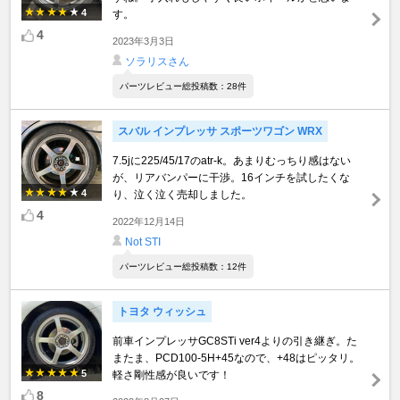
4
す。
4
2023年3月3日
ソラリスさん
パーツレビュー総投稿数：28件
スバル インプレッサ スポーツワゴン WRX
7.5jに225/45/17のatr-k。あまりむっちり感はない
が、リアバンパーに干渉。16インチを試したくな
4
り、泣く泣く売却しました。
4
2022年12月14日
Not STI
パーツレビュー総投稿数：12件
トヨタ ウィッシュ
前車インプレッサGC8STi ver4よりの引き継ぎ。た
またま、PCD100-5H+45なので、+48はピッタリ。
5
軽さ剛性感が良いです！
8