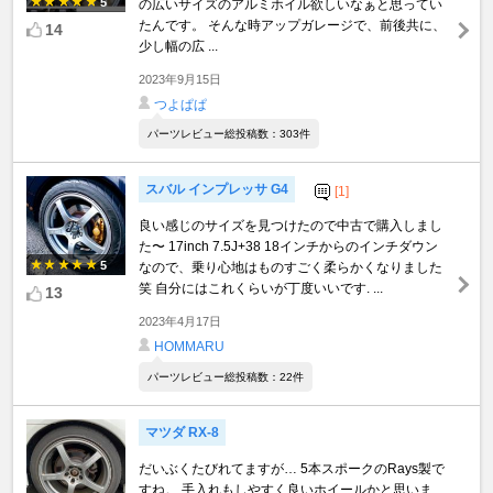
5
の広いサイズのアルミホイル欲しいなぁと思ってい
たんです。 そんな時アップガレージで、前後共に、
14
少し幅の広 ...
2023年9月15日
つよぱぱ
パーツレビュー総投稿数：303件
スバル インプレッサ G4
[1]
良い感じのサイズを見つけたので中古で購入しまし
た〜 17inch 7.5J+38 18インチからのインチダウン
5
なので、乗り心地はものすごく柔らかくなりました
笑 自分にはこれくらいが丁度いいです. ...
13
2023年4月17日
HOMMARU
パーツレビュー総投稿数：22件
マツダ RX-8
だいぶくたびれてますが… 5本スポークのRays製で
すね。 手入れもしやすく良いホイールかと思いま