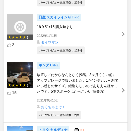
パーツレビュー総投稿数：237件
日産 スカイラインＧＴ‐Ｒ
18 9.5J+15 購入時より
2022年1月1日
5
ダイワマン
2
パーツレビュー総投稿数：123件
ホンダ CR-Z
放置してたからなんとなく投稿。3ヶ月くらい前に
アップガレージで買いました。17インチ8.5J＋34で
5
いい感じのサイズ。鍛造らしいのでありえん軽かっ
たです。5本スポークはかっこいい(語彙力)
15
2021年9月15日
おくちゃまぞく
パーツレビュー総投稿数：2件
トヨタ カルディナ
[1]