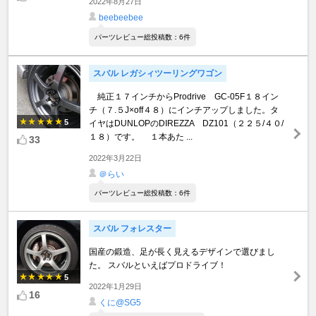
2022年8月27日
beebeebee
パーツレビュー総投稿数：6件
スバル レガシィツーリングワゴン
純正１７インチからProdrive GC-05F１８イン
チ（７.５J×off４８）にインチアップしました。タ
5
イヤはDUNLOPのDIREZZA DZ101（２２５/４０/
１８）です。 １本あた ...
33
2022年3月22日
＠らい
パーツレビュー総投稿数：6件
スバル フォレスター
国産の鍛造、足が長く見えるデザインで選びまし
た。 スバルといえばプロドライブ！
5
2022年1月29日
16
くに@SG5