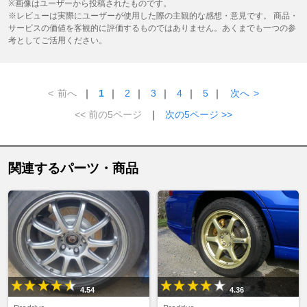
※画像はユーザーから投稿されたものです。
※レビューは実際にユーザーが使用した際の主観的な感想・意見です。 商品・
サービスの価値を客観的に評価するものではありません。あくまでも一つの参
考としてご活用ください。
<
前へ
｜
1
｜
2
｜
3
｜
4
｜
5
｜
次へ
>
<< 前の5ページ
｜
次の5ページ >>
関連するパーツ・商品
4.54
4.36