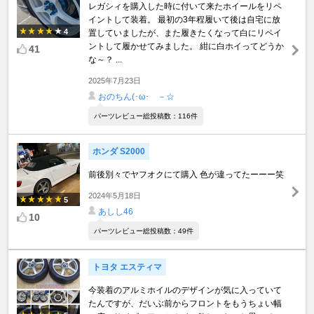
レガシィを購入した時に付いて来たホイールをリペ
イントして装着。 最初の3年程履いて後は自宅に放
4
置していましたが、また履きたくなって白にリペイ
ントして履かせてみました。 紺に白ホイってどうか
41
な～？ ...
2025年7月23日
おのちん(･ω･ゞ－☆
パーツレビュー総投稿数：116件
ホンダ S2000
前後別々でヤフオクにて購入 色が違ってたーーー笑
2024年5月18日
5
あしし46
10
パーツレビュー総投稿数：49件
トヨタ エスティマ
今装着のアルミホイルのデザインが気に入っていて
たんですが、だいぶ前からフロントをもうちょい幅