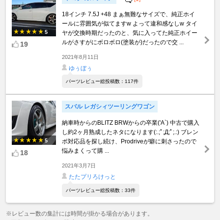
18インチ 7.5J +48 まぁ無難なサイズで、純正ホイ
ールに雰囲気が似てますw よって違和感なしw タイ
5
ヤが交換時期だったのと、気に入ってた純正ホイー
ルがさすがにボロボロ(塗装が)だったので交 ...
19
2021年8月11日
ゆぅぼぅ
パーツレビュー総投稿数：117件
スバル レガシィツーリングワゴン
納車時からのBLITZ BRWからの卒業('A`) 中古で購入
し約2ヶ月熟成したネタになります(:.;ﾟ;Д;ﾟ;.:) ブレン
5
ボ対応品を探し続け、Prodriveが癖に刺さったので
悩みまくって購 ...
18
2021年3月7日
たたプリろけっと
パーツレビュー総投稿数：33件
※レビュー数の集計には時間が掛かる場合があります。