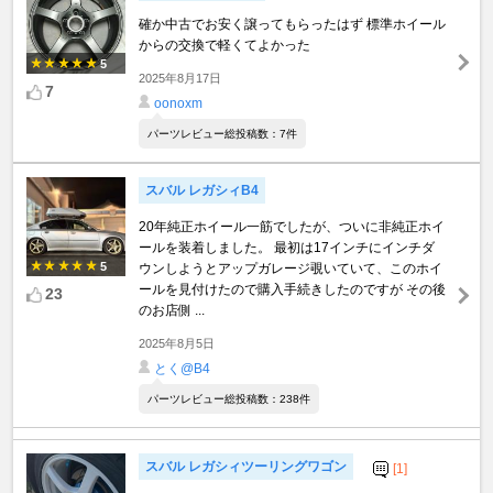
確か中古でお安く譲ってもらったはず 標準ホイール
からの交換で軽くてよかった
5
2025年8月17日
7
oonoxm
パーツレビュー総投稿数：7件
スバル レガシィB4
20年純正ホイール一筋でしたが、ついに非純正ホイ
ールを装着しました。 最初は17インチにインチダ
5
ウンしようとアップガレージ覗いていて、このホイ
ールを見付けたので購入手続きしたのですが その後
23
のお店側 ...
2025年8月5日
とく@B4
パーツレビュー総投稿数：238件
スバル レガシィツーリングワゴン
[1]