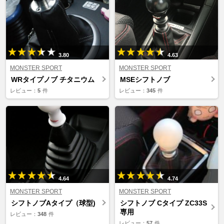
3.80
4.63
MONSTER SPORT
MONSTER SPORT
WRタイプノブ チタニウム
MSEシフトノブ
レビュー：
5
件
レビュー：
345
件
4.64
4.74
MONSTER SPORT
MONSTER SPORT
シフトノブAタイプ（球型)
シフトノブ Cタイプ ZC33S
専用
レビュー：
348
件
レビュー：
57
件