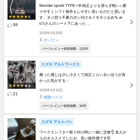
Monster sports TYPEーB 純正よりも滑らず軽い♪ 握
りやすくシフト操作もしやすい良いものだと思いま
5
す。ネジ切り不要のポン付け＆イモネジ止め🔧 ar
u"zさんのシート下にあった ...
98
2025年4月20日
ポンピン
パーツレビュー総投稿数：152件
スズキ アルトワークス
握った感じは少し小さくて純正くらい太いほうが良
かった気がする···
4
2025年3月16日
21
精密バイス
パーツレビュー総投稿数：30件
スズキ アルトバン
ワークスシフター取り付け時に一緒に交換👌 友人か
らのオススメでしたが、良い操作感です🤭