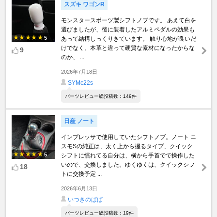
スズキ ワゴンR
モンスタースポーツ製シフトノブです。 あえて白を
選びましたが、後に装着したアルミペダルの効果も
5
あって結構しっくりきています。 触り心地が良いだ
けでなく、本革と違って硬質な素材になったからな
9
のか、 ...
2026年7月18日
SYMc22s
パーツレビュー総投稿数：149件
日産 ノート
インプレッサで使用していたシフトノブ。ノート ニ
スモSの純正は、太く上から握るタイプ、クイック
5
シフトに慣れてる自分は、横から手首でで操作した
いので、交換しました。ゆくゆくは、クイックシフ
18
トに交換予定 ...
2026年6月13日
いつきのぱぱ
パーツレビュー総投稿数：19件