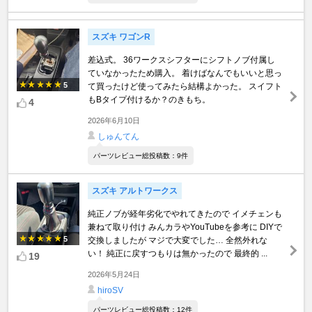
スズキ ワゴンR
差込式。 36ワークスシフターにシフトノブ付属し
ていなかったため購入。 着けばなんでもいいと思っ
5
て買ったけど使ってみたら結構よかった。 スイフト
もBタイプ付けるか？のきもち。
4
2026年6月10日
しゅんてん
パーツレビュー総投稿数：9件
スズキ アルトワークス
純正ノブが経年劣化でやれてきたので イメチェンも
兼ねて取り付け みんカラやYouTubeを参考に DIYで
5
交換しましたが マジで大変でした… 全然外れな
い！ 純正に戻すつもりは無かったので 最終的 ...
19
2026年5月24日
hiroSV
パーツレビュー総投稿数：12件