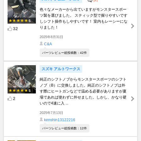
色々なメーカーから出ていますがモンスタースポー
ツ製を選びました。 スティック型で握りやすいです
5
しシフト操作もしやすいです！ 室内もレーシーにな
りました！
32
2025年8月31日
C&A
パーツレビュー総投稿数：42件
スズキ アルトワークス
純正のシフトノブからモンスタースポーツのシフト
ノブ（B）に交換しました。純正のシフトノブは外
5
す際にヒートガンなどで温める必要がありますが夏
場であれば使わずに外せました。しかし、かなり硬
2
いので4速に入 ...
2025年7月13日
kenshin13122216
パーツレビュー総投稿数：12件