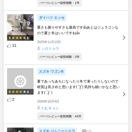
パーツレビュー総投稿数：1件
ダイハツ エッセ
重さも握りやすさも最高です👍あとはジュラコンな
ので夏と冬はいいですね👍
5
2025年11月13日
11
シロリョウ
パーツレビュー総投稿数：2件
スズキ ワゴンR
夏であっちあちになったり冬で凍ったりしないので
材質は良さめと思います( ‾ʖ̫‾) 気持ち細いかなと思い
4
ます( ´ʖ̫` )
2
2025年10月4日
たむキョン
パーツレビュー総投稿数：42件
スズキ ジムニーシエラ
[1]