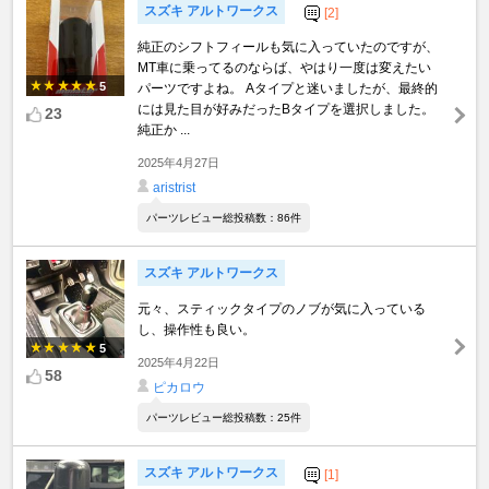
スズキ アルトワークス
[2]
純正のシフトフィールも気に入っていたのですが、
MT車に乗ってるのならば、やはり一度は変えたい
5
パーツですよね。 Aタイプと迷いましたが、最終的
には見た目が好みだったBタイプを選択しました。
23
純正か ...
2025年4月27日
aristrist
パーツレビュー総投稿数：86件
スズキ アルトワークス
元々、スティックタイプのノブが気に入っている
し、操作性も良い。
5
2025年4月22日
58
ピカロウ
パーツレビュー総投稿数：25件
スズキ アルトワークス
[1]