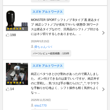
スズキ アルトワークス
MONSTER SPORT シフトノブ Bタイプ 黒 差込タイ
プ 純正シフトノブが劣化でヤバい状態😓 36ワーク
5
スは差込タイプなので、汎用品のシフトノブ付ける
にはネジ切りするしかありません。 ...
198
2026年5月15日
舜ちゃんパパ
パーツレビュー総投稿数：133件
スズキ アルトワークス
純正にベタつきとひび割れがあったので購入しまし
た。 ポン付けできるのは楽でいいですが、純正外す
5
のに苦戦し…気づけば手が傷だらけに^_^; サラサラ
な手触りが心地よく、シフト操作も軽く気持ちよく
14
なっ ...
2025年11月29日
sisu1770