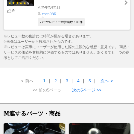
5
2025年2月21日
9
coco98R
パーツレビュー総投稿数：30件
※レビュー数の集計には時間が掛かる場合があります。
※画像はユーザーから投稿されたものです。
※レビューは実際にユーザーが使用した際の主観的な感想・意見です。 商品・
サービスの価値を客観的に評価するものではありません。あくまでも一つの参
考としてご活用ください。
<
前へ
｜
1
｜
2
｜
3
｜
4
｜
5
｜
次へ
>
<< 前の5ページ
｜
次の5ページ >>
関連するパーツ・商品