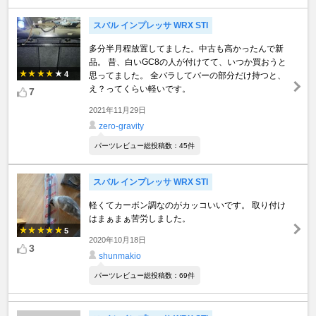
スバル インプレッサ WRX STI
多分半月程放置してました。中古も高かったんで新
品。 昔、白いGC8の人が付けてて、いつか買おうと
4
思ってました。 全バラしてバーの部分だけ持つと、
え？ってくらい軽いです。
7
2021年11月29日
zero-gravity
パーツレビュー総投稿数：45件
スバル インプレッサ WRX STI
軽くてカーボン調なのがカッコいいです。 取り付け
はまぁまぁ苦労しました。
5
2020年10月18日
3
shunmakio
パーツレビュー総投稿数：69件