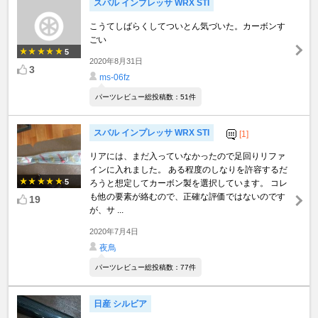
スバル インプレッサ WRX STI
こうてしばらくしてついとん気づいた。カーボンす
ごい
5
2020年8月31日
3
ms-06fz
パーツレビュー総投稿数：51件
スバル インプレッサ WRX STI
[1]
リアには、まだ入っていなかったので足回りリファ
インに入れました。 ある程度のしなりを許容するだ
5
ろうと想定してカーボン製を選択しています。 コレ
も他の要素が絡むので、正確な評価ではないのです
19
が、サ ...
2020年7月4日
夜鳥
パーツレビュー総投稿数：77件
日産 シルビア