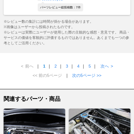
パーツレビュー総投稿数：7件
※レビュー数の集計には時間が掛かる場合があります。
※画像はユーザーから投稿されたものです。
※レビューは実際にユーザーが使用した際の主観的な感想・意見です。 商品・
サービスの価値を客観的に評価するものではありません。あくまでも一つの参
考としてご活用ください。
<
前へ
｜
1
｜
2
｜
3
｜
4
｜
5
｜
次へ
>
<< 前の5ページ
｜
次の5ページ >>
関連するパーツ・商品