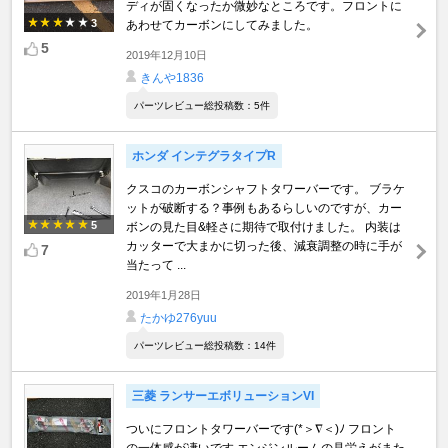
ディが固くなったか微妙なところです。フロントに
3
あわせてカーボンにしてみました。
5
2019年12月10日
きんや1836
パーツレビュー総投稿数：5件
ホンダ インテグラタイプR
クスコのカーボンシャフトタワーバーです。 ブラケ
ットが破断する？事例もあるらしいのですが、カー
5
ボンの見た目&軽さに期待で取付けました。 内装は
カッターで大まかに切った後、減衰調整の時に手が
7
当たって ...
2019年1月28日
たかゆ276yuu
パーツレビュー総投稿数：14件
三菱 ランサーエボリューションVI
ついにフロントタワーバーです(*＞∇＜)ﾉ フロント
の一体感が凄いです エンジンルームの見栄えがまた