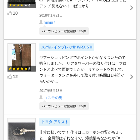
4
アップ 見えないトコばっかり
10
2018年1月21日
mimo7
パーツレビュー総投稿数：35件
スバル インプレッサ WRX STI
ヤフーショッピングでポイントがかなりついたので
購入しました。 リアタワーバーの取り付けは、フロ
5
ントと比べて面倒でしたが、リアシートを外して、
ウォータータンクを外して取り付け時間は1時間ぐ
12
らいかか ...
2017年5月18日
コスモの男
パーツレビュー総投稿数：35件
トヨタ アリスト
非常に軽いです！ 作りは…カーボンの質がちょっ
と… 金属部はそれなりで、溶接部もなかなか(´∀｀