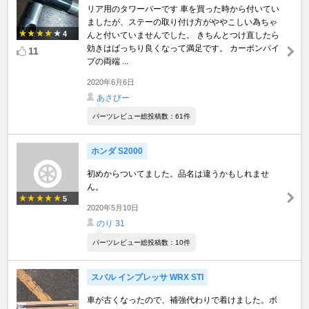
リア用のタワーバーです 車を買った時から付いてい
ましたが、ステーの取り付け方がややこしい為ちゃ
4
んと付いていませんでした。 きちんとつけ直したら
効きはばっちり良くなって満足です。 カーボンパイ
11
プの両端 ...
2020年6月6日
あさびー
パーツレビュー総投稿数：61件
ホンダ S2000
初めからついてました。品名は違うかもしれませ
ん。
5
2020年5月10日
のり 31
パーツレビュー総投稿数：10件
スバル インプレッサ WRX STI
車が古くなったので、補強代わりで着けました。ボ