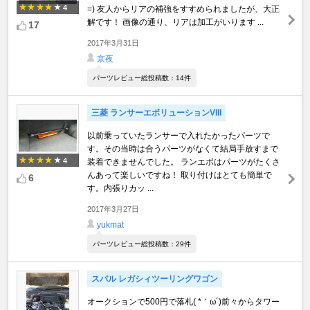
4
=) 友人からリアの補強をすすめられましたが、大正
解です！ 画像の通り、リアは加工がいります ...
17
2017年3月31日
京夜
パーツレビュー総投稿数：14件
三菱 ランサーエボリューションVIII
以前乗っていたランサーで入れたかったパーツで
す。その当時は合うパーツがなくて結局手放すまで
4
装着できませんでした。 ランエボはパーツがたくさ
んあって楽しいですね！ 取り付けはとても簡単で
6
す。内張りカッ ...
2017年3月27日
yukmat
パーツレビュー総投稿数：29件
スバル レガシィツーリングワゴン
オークションで500円で落札( *｀ω´)前々からタワー