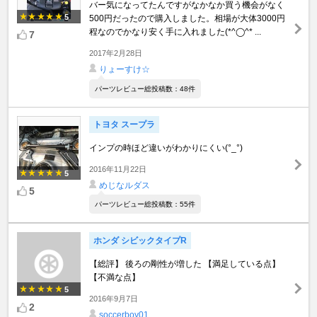
バー気になってたんですがなかなか買う機会がなく
5
500円だったので購入しました。相場が大体3000円
程なのでかなり安く手に入れました(*^◯^* ...
7
2017年2月28日
りょーすけ☆
パーツレビュー総投稿数：48件
トヨタ スープラ
インプの時ほど違いがわかりにくい(°_°)
2016年11月22日
5
めじなルダス
5
パーツレビュー総投稿数：55件
ホンダ シビックタイプR
【総評】 後ろの剛性が増した 【満足している点】
【不満な点】
5
2016年9月7日
2
soccerboy01