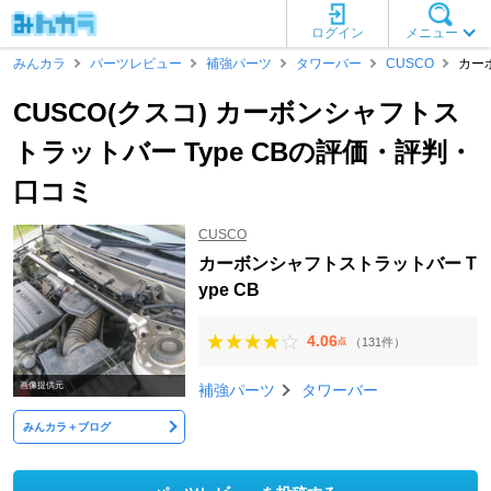
ログイン
メニュー
みんカラ
パーツレビュー
補強パーツ
タワーバー
CUSCO
カーボ
CUSCO(クスコ) カーボンシャフトス
トラットバー Type CBの評価・評判・
口コミ
CUSCO
カーボンシャフトストラットバー T
ype CB
4.06
（131件）
点
画像提供元
補強パーツ
タワーバー
みんカラ＋ブログ