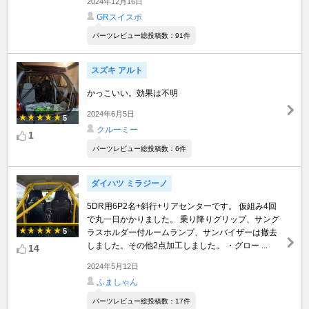
2024年12月16日
GRスイスポ
パーツレビュー総投稿数：91件
スズキ アルト
かっこいい。効果は不明
2024年6月5日
5
クルーミー
1
パーツレビュー総投稿数：6件
ダイハツ ミラジーノ
5DR用6P2名+斜行+リアセンターです。 仮組み4回
で丸一日かかりました。 乗り降りグリップ、サング
5
ラスホルダー付ルームランプ、サンバイザーは撤去
しました。その他2点加工しました。 ・グロー ...
14
2024年5月12日
ふましゃん
パーツレビュー総投稿数：17件