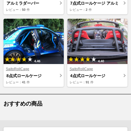
アルミラダーバー
7点式ロールケージ アルミ
レビュー：
50
件
レビュー：
2
件
4.46
4.40
SaitoRollCage
SaitoRollCage
8点式ロールケージ
4点式ロールケージ
レビュー：
41
件
レビュー：
91
件
おすすめの商品