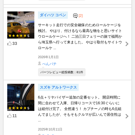
ダイハツ コペン
[2]
サーキット走行での安全確保のためロールケージを
検討。 やはり、付けるなら最高な物をと思いサイト
5
ウロールケージへ！ 二泊三日フェリーの旅で福岡か
ら埼玉県へ行って来ました。 やはり取付もサイトウ
33
ロールケ ...
2026年1月1日
べんパチ
パーツレビュー総投稿数：81件
スズキ アルトワークス
6点＋リヤバイザー追加の定番セット。 開店時間に
間に合わせて入庫、日帰りコースで16:30ぐらいに
5
は組付け完了。 全然違う！ カプチーノの時も6点組
んでましたが、そもそもクルマが広いんで居住性は
11
...
2025年10月11日