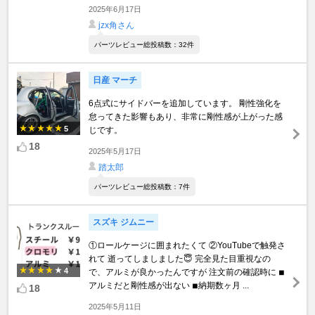
2025年6月17日
jzx角さん
パーツレビュー総投稿数：32件
日産 マーチ
6点式にサイドバーを追加しています。 剛性強化を
怠ってきた影響もあり、非常に剛性感が上がった感
5
じです。
18
2025年5月17日
踏太郎
パーツレビュー総投稿数：7件
スズキ ジムニー
①ロールケージに囲まれたくて ②YouTubeで触発さ
れて 逝ってしましました😇 完全見た目重視なの
4
で、アルミが良かったんですが 注文前の確認時に ◾︎
アルミだと剛性感が出ない ◾︎納期数ヶ月 ...
18
2025年5月11日