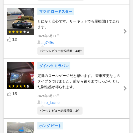
マツダ ロードスター
とにかく安心です。サーキットでも屋根開けて走れ
ます。
4
2024年5月11日
12
ag749s
パーツレビュー総投稿数：43件
ダイハツ ミラバン
定番のロールゲージだと思います。 乗車変更なしの
タイプをつけました。前から後ろまでしっかりとし
5
た剛性感が得られます。
15
2024年3月13日
hiro_lucino
パーツレビュー総投稿数：2件
ホンダ ビート