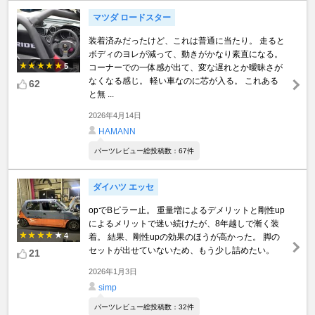
マツダ ロードスター
装着済みだったけど、これは普通に当たり。 走ると
ボディのヨレが減って、動きがかなり素直になる。
5
コーナーでの一体感が出て、変な遅れとか曖昧さが
なくなる感じ。 軽い車なのに芯が入る。 これある
62
と無 ...
2026年4月14日
HAMANN
パーツレビュー総投稿数：67件
ダイハツ エッセ
opでBピラー止。 重量増によるデメリットと剛性up
によるメリットで迷い続けたが、8年越しで漸く装
4
着。 結果、剛性upの効果のほうが高かった。 脚の
セットが出せていないため、もう少し詰めたい。
21
2026年1月3日
simp
パーツレビュー総投稿数：32件