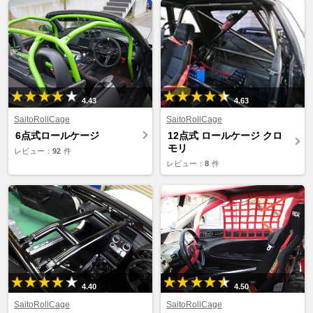
4.43
4.63
SaitoRollCage
SaitoRollCage
6点式ロールケージ
12点式 ロールケージ クロ
モリ
レビュー：
92
件
レビュー：
8
件
4.40
4.50
SaitoRollCage
SaitoRollCage