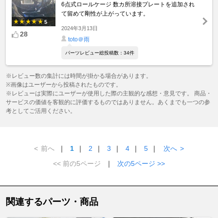
6点式ロールケージ 数カ所溶接プレートを追加され
て留めて剛性が上がっています。
5
2024年3月13日
28
toto＠雨
パーツレビュー総投稿数：34件
※レビュー数の集計には時間が掛かる場合があります。
※画像はユーザーから投稿されたものです。
※レビューは実際にユーザーが使用した際の主観的な感想・意見です。 商品・
サービスの価値を客観的に評価するものではありません。あくまでも一つの参
考としてご活用ください。
<
前へ
｜
1
｜
2
｜
3
｜
4
｜
5
｜
次へ
>
<< 前の5ページ
｜
次の5ページ >>
関連するパーツ・商品