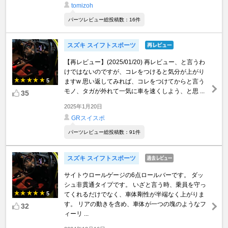
tomizoh
パーツレビュー総投稿数：16件
スズキ スイフトスポーツ
【再レビュー】(2025/01/20) 再レビュー、と言うわ
けではないのですが、コレをつけると気分が上がり
5
ますw 思い返してみれば、コレをつけてからと言う
モノ、タガが外れて一気に車を速くしよう、と思 ...
35
2025年1月20日
GRスイスポ
パーツレビュー総投稿数：91件
スズキ スイフトスポーツ
サイトウロールゲージの6点ロールバーです。 ダッ
シュ非貫通タイプです。 いざと言う時、乗員を守っ
5
てくれるだけでなく、車体剛性が半端なく上がりま
す。 リアの動きを含め、車体が一つの塊のようなフ
32
ィーリ ...