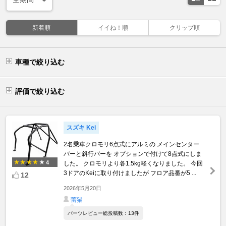
新着順
イイね！順
クリップ順
車種で絞り込む
評価で絞り込む
スズキ Kei
2名乗車クロモリ6点式にアルミの メインセンター
バーと斜行バーを オプションで付けて8点式にしま
4
した。 クロモリより各1.5kg軽くなりました。 今回
3ドアのKeiに取り付けましたが フロア品番が5 ...
12
2026年5月20日
蕾猫
パーツレビュー総投稿数：13件