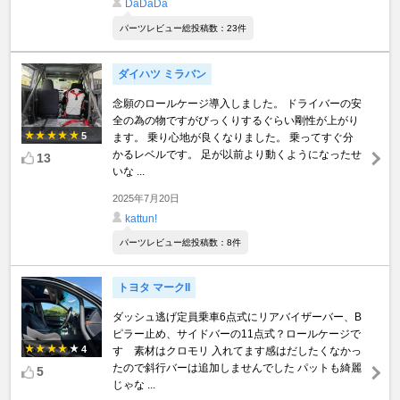
DaDaDa
パーツレビュー総投稿数：23件
ダイハツ ミラバン
念願のロールケージ導入しました。 ドライバーの安
全の為の物ですがびっくりするぐらい剛性が上がり
5
ます。 乗り心地が良くなりました。 乗ってすぐ分
かるレベルです。 足が以前より動くようになったせ
13
いな ...
2025年7月20日
kattun!
パーツレビュー総投稿数：8件
トヨタ マークII
ダッシュ逃げ定員乗車6点式にリアバイザーバー、B
ピラー止め、サイドバーの11点式？ロールケージで
4
す 素材はクロモリ 入れてます感はだしたくなかっ
たので斜行バーは追加しませんでした パットも綺麗
5
じゃな ...