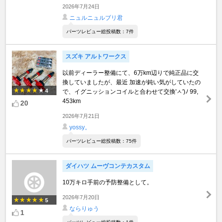
2026年7月24日
ニュルニュルブリ君
パーツレビュー総投稿数：7件
スズキ アルトワークス
以前ディーラー整備にて、6万km辺りで純正品に交
換していましたが、最近 加速が鈍い気がしていたの
4
で、イグニッションコイルと合わせて交換'ㅅ')ﾉ 99,
453km
20
2026年7月21日
yossy。
パーツレビュー総投稿数：75件
ダイハツ ムーヴコンテカスタム
10万キロ手前の予防整備として。
2026年7月20日
5
ならりゅう
1