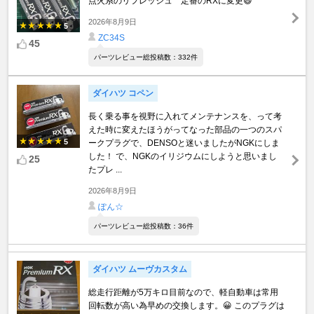
点火系のリフレッシュ 定番のRXに変更😄
2026年8月9日
5
ZC34S
45
パーツレビュー総投稿数：332件
ダイハツ コペン
長く乗る事を視野に入れてメンテナンスを、って考
えた時に変えたほうがってなった部品の一つのスパ
5
ークプラグで、DENSOと迷いましたがNGKにしま
した！ で、NGKのイリジウムにしようと思いまし
25
たプレ ...
2026年8月9日
ぽん☆
パーツレビュー総投稿数：36件
ダイハツ ムーヴカスタム
総走行距離が5万キロ目前なので、軽自動車は常用
回転数が高い為早めの交換します。😀 このプラグは