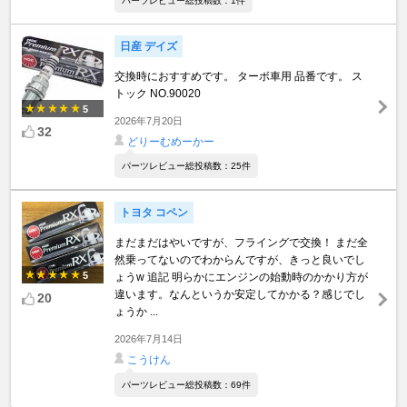
パーツレビュー総投稿数：1件
日産 デイズ
交換時におすすめです。 ターボ車用 品番です。 ス
トック NO.90020
5
2026年7月20日
32
どりーむめーかー
パーツレビュー総投稿数：25件
トヨタ コペン
まだまだはやいですが、フライングで交換！ まだ全
然乗ってないのでわからんですが、きっと良いでし
5
ょうw 追記 明らかにエンジンの始動時のかかり方が
違います。なんというか安定してかかる？感じでし
20
ょうか ...
2026年7月14日
こうけん
パーツレビュー総投稿数：69件