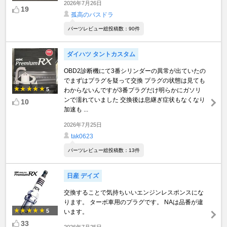
2026年7月26日
19
孤高のバスドラ
パーツレビュー総投稿数：90件
ダイハツ タントカスタム
OBD2診断機にて3番シリンダーの異常が出ていたの
でまずはプラグを疑って交換 プラグの状態は見ても
5
わからないんですが3番プラグだけ明らかにガソリ
ンで濡れていました 交換後は息継ぎ症状もなくなり
10
加速も ...
2026年7月25日
tak0623
パーツレビュー総投稿数：13件
日産 デイズ
交換することで気持ちいいエンジンレスポンスにな
ります。 ターボ車用のプラグです。 NAは品番が違
5
います。
33
2026年7月25日