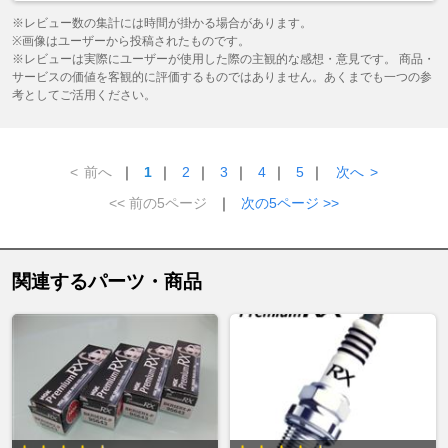
※レビュー数の集計には時間が掛かる場合があります。
※画像はユーザーから投稿されたものです。
※レビューは実際にユーザーが使用した際の主観的な感想・意見です。 商品・
サービスの価値を客観的に評価するものではありません。あくまでも一つの参
考としてご活用ください。
<
前へ
｜
1
｜
2
｜
3
｜
4
｜
5
｜
次へ
>
<< 前の5ページ
｜
次の5ページ >>
関連するパーツ・商品