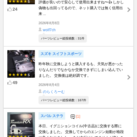
5
評価が良いので安心して使用出来ますね〜👍 しかし
偽物も出回ってるので、ネット購入では無く信用出
24
来 ...
2026年8月8日
wolf7ch
パーツレビュー総投稿数：31件
スズキ スイフトスポーツ
昨年秋に交換しようと購入するも、天気が悪かった
りなんだりでなかなか交換できずにしまい込んでい
5
ました。 交換後は絶好調です。
49
2026年8月4日
のらくろーむ
パーツレビュー総投稿数：167件
スバル ステラ
[1]
本日、イグニションコイル(中古品)に交換する際に
交換しました。 交換してからのエンジン始動が格段
5