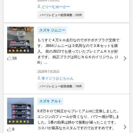
どりーむめーかー
パーツレビュー総投稿数：25件
スズキ ジムニー
もうすぐ４万ｋｍ走行なのでボチボチプラグ交換で
す。 JB64ジムニーは３気筒なので３本セットを購
4
入。 前のJB23でも使っていたプレミアムＲＸが好
きです。 純正プラグは同じＮＧＫのイリジウム（I
36
R） ...
2026年7月25日
車イジリおじちゃん
パーツレビュー総投稿数：78件
スズキ アルト
6.8万キロで純正からプレミアムrxに交換しました。
エンジンのフィールが良くなり、パワー感が増しま
5
した。1番の効果は静かで振動が減ったことです。
コスパが最高なカスタムですのでおすすめです。
8