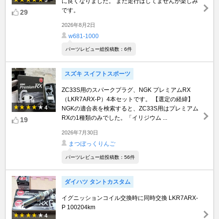
に良くなりました。 まだ走行はしてませんが楽しみ
です。
29
2026年8月2日
w681-1000
パーツレビュー総投稿数：6件
スズキ スイフトスポーツ
ZC33S用のスパークプラグ、NGK プレミアムRX
（LKR7ARX-P）4本セットです。 【選定の経緯】
4
NGKの適合表を検索すると、ZC33S用はプレミアム
RXの1種類のみでした。「イリジウム ...
19
2026年7月30日
まつぼっくりんご
パーツレビュー総投稿数：56件
ダイハツ タントカスタム
イグニッションコイル交換時に同時交換 LKR7ARX-
P 100204km
4