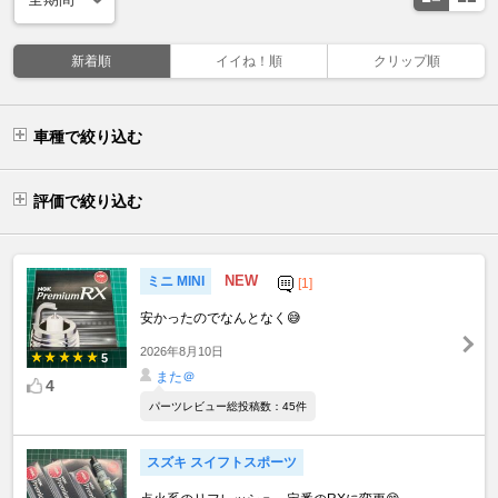
新着順
イイね！順
クリップ順
車種で絞り込む
評価で絞り込む
NEW
ミニ MINI
[1]
安かったのでなんとなく😅
2026年8月10日
5
また＠
4
パーツレビュー総投稿数：45件
スズキ スイフトスポーツ