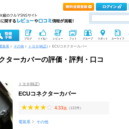
ブログ
イイね！
レビュー
フォト
グループ
スポット
カーライフ
電装系
その他
トヨタ(純正)
ECUコネクターカバー
コネクターカバーの評価・評判・口コ
トヨタ(純正)
ECUコネクターカバー
4.33
（122件）
点
電装系
その他