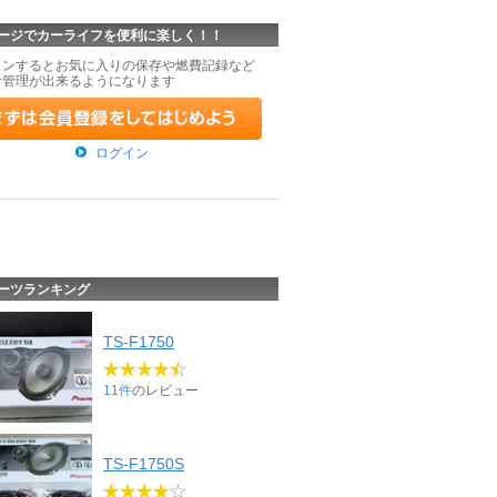
ージでカーライフを便利に楽しく！！
インするとお気に入りの保存や燃費記録など
な管理が出来るようになります
ログイン
ーツランキング
TS-F1750
11件
のレビュー
TS-F1750S