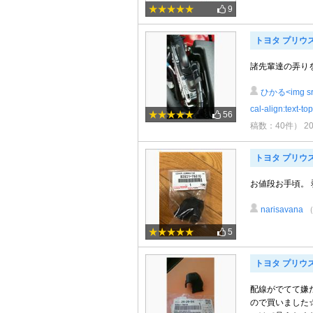
9
トヨタ プリウスα
諸先輩達の弄り
ひかる<img src="
cal-align:text-t
56
稿数：40件）
2
トヨタ プリウ
お値段お手頃。 
narisavana
5
トヨタ プリウスα
配線がでてて嫌
ので買いました