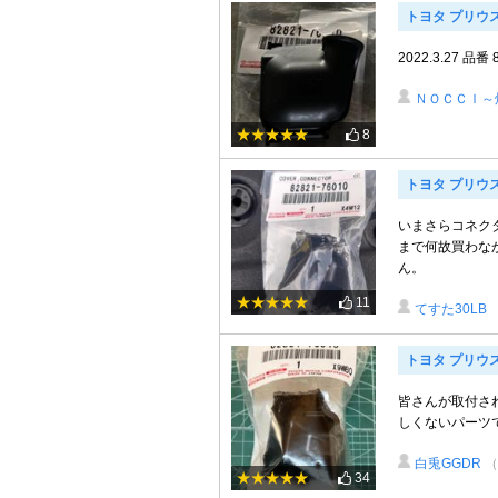
トヨタ プリウ
2022.3.27 品番 
ＮＯＣＣＩ～
8
トヨタ プリウ
いまさらコネク
まで何故買わな
ん。
11
てすた30LB
トヨタ プリウスα
皆さんが取付さ
しくないパーツですが
白兎GGDR
（
34