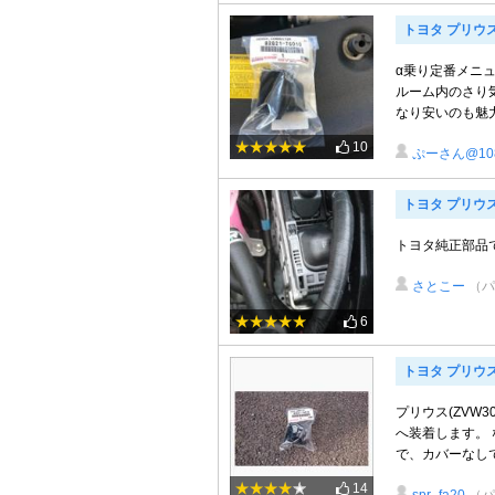
トヨタ プリウ
α乗り定番メニ
ルーム内のさり気
なり安いのも魅力
10
ぷーさん@10
トヨタ プリウ
トヨタ純正部品
さとこー
（パ
6
トヨタ プリウ
プリウス(ZVW
へ装着します。
で、カバーなしで
14