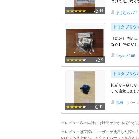
つけて見えなくなっ
44
まさむね777
トヨタ プリウスα
【総評】 剥き出
な点】 特になし
ikkyuu4188
9
トヨタ プリウ
以前から欲しか
ラで注文しました 
高雄
（パーツ
11
※レビュー数の集計には時間が掛かる場合が
※レビューは実際にユーザーが使用した際の
のではありません。あくまでも一つの参考と