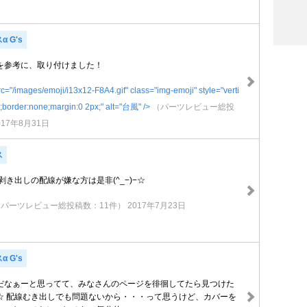
 G's
を参考に、取り付けました！
/images/emoji/i13x12-F8A4.gif" class="img-emoji" style="verti
op;border:none;margin:0 2px;" alt="台風" />
（パーツレビュー総投
017年8月31日
ス
剥き出しの配線が嫌な方は是非(^_−)−☆
（パーツレビュー総投稿数：11件）
2017年7月23日
 G's
だなぁーと思ってて、みなさんのページを徘徊してたら見つけた
☆ 配線むき出しでも問題ないから・・・って思うけど、カバーを