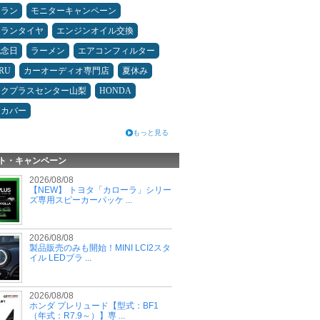
ュラン
モニターキャンペーン
ュランタイヤ
エンジンオイル交換
記念日
ラーメン
エアコンフィルター
RU
カーオーディオ専門店
夏休み
ックプラスセンター山梨
HONDA
トカバー
もっと見る
ト・キャンペーン
2026/08/08
【NEW】 トヨタ「カローラ」シリー
ズ専用スピーカーパッケ ...
2026/08/08
製品販売のみも開始！MINI LCI2スタ
イル LEDブラ ...
2026/08/08
ホンダ プレリュード【型式：BF1
（年式：R7.9～）】専 ...