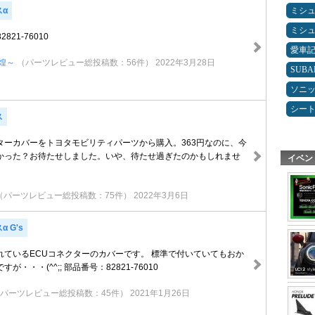
ミシ
スα
ミシ
82821-76010
愛車
煌～
（パーツレビュー総投稿数：56件）
2022年3月28日
SUBA
ソニ
シー
ス
ターカバーをトヨタモビリティパーツから購入。363円なのに、今
かった？お待たせしました。いや、待たせ過ぎたのかもしれませ
イベン
（パーツレビュー総投稿数：75件）
2022年3月6日
 G's
れているECUコネクターのカバーです。 標準で付いていてもおか
・・・(^^;; 部品番号：82821-76010
パーツレビュー総投稿数：45件）
2021年1月26日