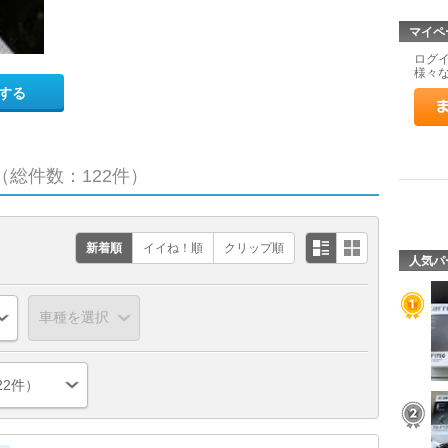
マイペ
ログ
様々
する
（総件数：122件）
新着順
イイね！順
クリップ順
人気パ
22件）