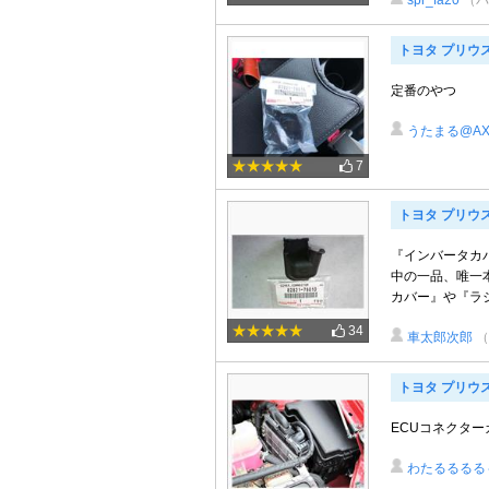
spr_fa20
（パ
トヨタ プリウ
定番のやつ
うたまる@AX
7
トヨタ プリウ
『インバータカ
中の一品、唯一
カバー』や『ラジ
34
車太郎次郎
（
トヨタ プリウス
ECUコネクターカバ
わたるるるる