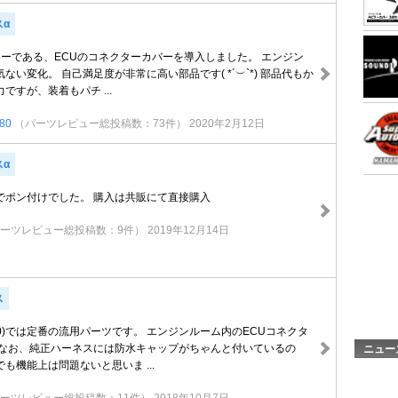
スα
ューである、ECUのコネクターカバーを導入しました。 エンジン
ない変化。 自己満足度が非常に高い部品です( *´︶`*) 部品代もか
ですが、装着もパチ ...
80
（パーツレビュー総投稿数：73件）
2020年2月12日
スα
でポン付けでした。 購入は共販にて直接購入
ーツレビュー総投稿数：9件）
2019年12月14日
ス
30)では定番の流用パーツです。 エンジンルーム内のECUコネクタ
 なお、純正ハーネスには防水キャップがちゃんと付いているの
ニュー
も機能上は問題ないと思いま ...