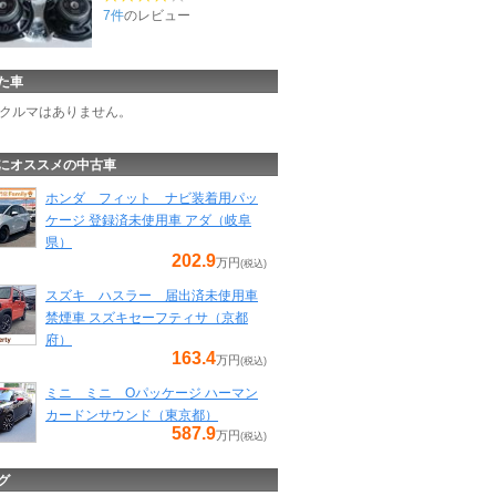
7件
のレビュー
た車
クルマはありません。
にオススメの中古車
ホンダ フィット ナビ装着用パッ
ケージ 登録済未使用車 アダ（岐阜
県）
202.9
万円
(税込)
スズキ ハスラー 届出済未使用車
禁煙車 スズキセーフティサ（京都
府）
163.4
万円
(税込)
ミニ ミニ Oパッケージ ハーマン
カードンサウンド（東京都）
587.9
万円
(税込)
グ