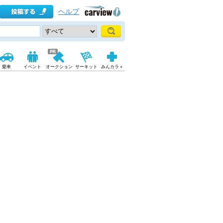
ヘルプ
愛車
イベント
オークション
サーキット
みんカラ＋