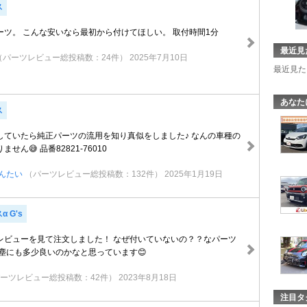
ス
ーツ。 こんな安いなら最初から付けてほしい。 取付時間1分
最近見
（パーツレビュー総投稿数：24件）
2025年7月10日
最近見た
あなた
ス
していたら純正パーツの流用を知り真似をしました♪ なんの車種の
せん😅 品番82821-76010
んたい
（パーツレビュー総投稿数：132件）
2025年1月19日
 G's
レビューを見て注文しました！ なぜ付いていないの？？なパーツ
防塵にも多少良いのかなと思っています😊
ーツレビュー総投稿数：42件）
2023年8月18日
注目タ