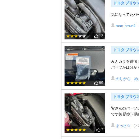
トヨタ プリウ
気になってたパ
moo_town2
13
トヨタ プリウ
みんカラを徘徊
パーツかは分かりま
のりから め
99
トヨタ プリウスα
皆さんのパーツ
です笑 防水・
まっさ☆
（パ
7