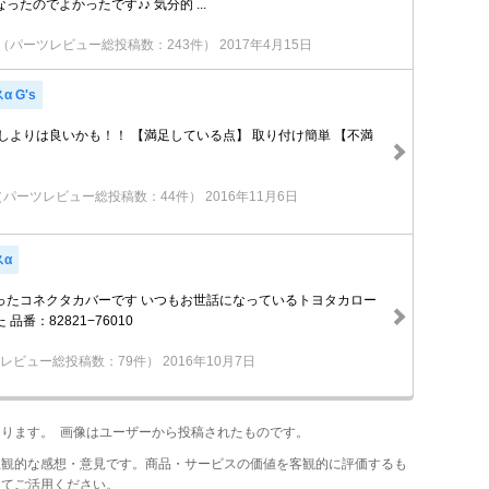
たのでよかったです♪♪ 気分的 ...
（パーツレビュー総投稿数：243件）
2017年4月15日
 G's
しよりは良いかも！！ 【満足している点】 取り付け簡単 【不満
（パーツレビュー総投稿数：44件）
2016年11月6日
スα
ったコネクタカバーです いつもお世話になっているトヨタカロー
品番：82821−76010
レビュー総投稿数：79件）
2016年10月7日
あります。 画像はユーザーから投稿されたものです。
主観的な感想・意見です。商品・サービスの価値を客観的に評価するも
してご活用ください。