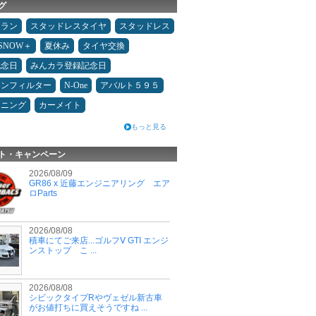
グ
ュラン
スタッドレスタイヤ
スタッドレス
ESNOW＋
夏休み
タイヤ交換
記念日
みんカラ登録記念日
コンフィルター
N-One
アバルト５９５
ドニング
カーメイト
もっと見る
ト・キャンペーン
2026/08/09
GR86 x 近藤エンジニアリング エア
ロParts
2026/08/08
積車にてご来店...ゴルフⅤ GTI エンジ
ンストップ こ ...
2026/08/08
シビックタイプRやヴェゼル新古車
がお値打ちに買えそうですね ...