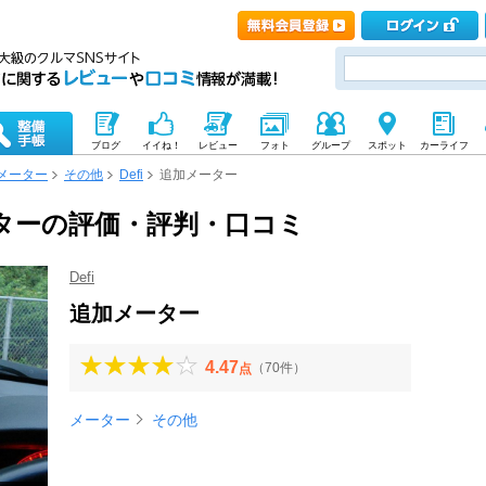
ブログ
イイね！
レビュー
フォト
グループ
スポット
カーライフ
メーター
その他
Defi
追加メーター
メーターの評価・評判・口コミ
Defi
追加メーター
4.47
（70件）
点
メーター
その他