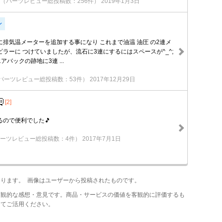
（パーツレビュー総投稿数：256件）
2019年1月3日
ン
排気温メーターを追加する事になり これまで油温 油圧 の2連メ
ラーに つけていましたが、流石に3連にするにはスペースが^_^;
バックの跡地に3連 ...
パーツレビュー総投稿数：53件）
2017年12月29日
[2]
るので便利でした🎵
ーツレビュー総投稿数：4件）
2017年7月1日
あります。 画像はユーザーから投稿されたものです。
主観的な感想・意見です。商品・サービスの価値を客観的に評価するも
してご活用ください。