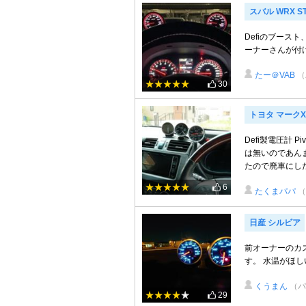
スバル WRX ST
Defiのブース
ーナーさんが付
たー＠VAB
（
30
トヨタ マーク
Defi製電圧計 
は無いのであん
たので廃車にした際
6
たくまパパ
日産 シルビア
前オーナーのカ
す。 水温がほし
くうまん
（パ
29