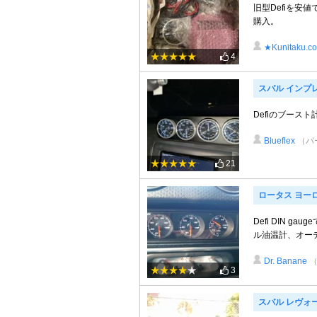
旧型Defiを
購入。
★Kunitaku.
4
スバル インプレッ
Defiのブース
Blueflex
（パ
21
ロータス ヨー
Defi DIN 
ル油温計、オー
Dr. Banane
3
スバル レヴォ