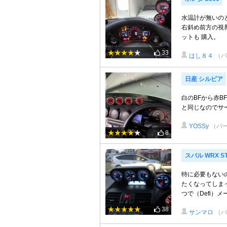
水温計が無いの
右斜め前方の視
ットも 購入。
33
はし８４
（パ
日産 シルビア
白のBFから赤
と同じなのでサ
YOSSy
（パ
8
スバル WRX ST
特に必要もない
たくなってしま
つで（Defi）メ
38
サンマロ
（パ