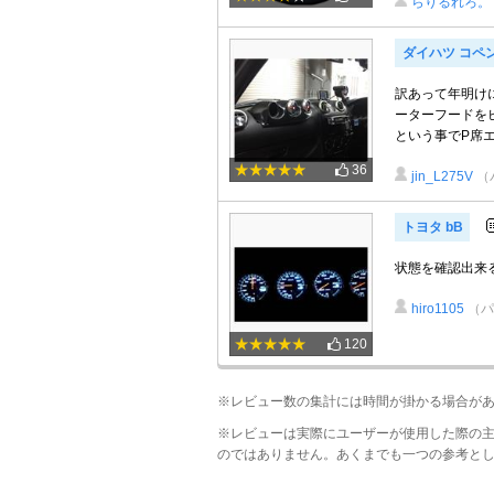
らりるれろ。
ダイハツ コペ
訳あって年明けに
ーターフードをピ
という事でP席エア
36
jin_L275V
（
トヨタ bB
状態を確認出来
hiro1105
（パ
120
※レビュー数の集計には時間が掛かる場合が
※レビューは実際にユーザーが使用した際の
のではありません。あくまでも一つの参考と