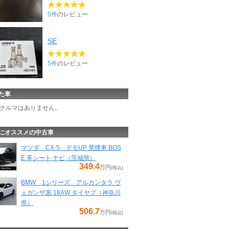
5件
のレビュー
SE
5件
のレビュー
た車
クルマはありません。
にオススメの中古車
マツダ CX-5 デモUP 禁煙車 BOS
E 革シート ナビ（茨城県）
349.4
万円
(税込)
BMW 1シリーズ アルカンタラ ヴ
ェガンザ黒 18AW タイヤプ（神奈川
県）
506.7
万円
(税込)