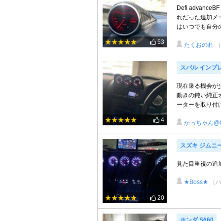
Defi adva
れだった追加メ
はいつでも自分の
53
たくおのれ
（
スバル インプレッ
現在乗る機会が
動きの鈍い純正
ーターを取り付け。
4
かっちゃん@
スズキ ジムニ
見た目重視の追
★Boss★
（
20
ホンダ S660