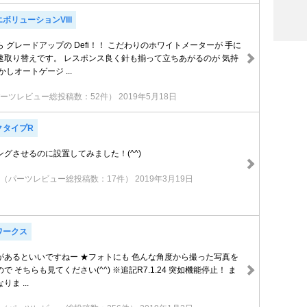
ボリューションVIII
 グレードアップの Defi！！ こだわりのホワイトメーターが 手に
速取り替えです。 レスポンス良く針も揃って立ちあがるのが 気持
しオートゲージ ...
ーツレビュー総投稿数：52件）
2019年5月18日
クタイプR
グさせるのに設置してみました！(^^)
（パーツレビュー総投稿数：17件）
2019年3月19日
ワークス
があるといいですねー ★フォトにも 色んな角度から撮った写真を
 そちらも見てください(^^) ※追記R7.1.24 突如機能停止！ ま
ま ...