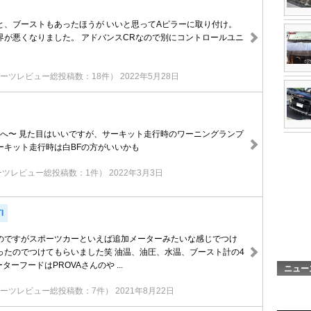
と、ブーストもあったほうが いいと思ってAピラーに取り付け。
界が悪くなりました。 アドバンスCRなので別にコントロールユニ
ーツレビュー総投稿数：18件）
2022年5月28日
BFへ〜 見た目はいいですが、サーキット走行時のワーニングランプ
ーキット走行時は白BFの方がいいかも
ーツレビュー総投稿数：1件）
2022年3月3日
I
のですがスポーツカーといえば追加メーターみたいな感じでつけ
ったのでつけてもらいました笑 油温、油圧、水温、ブースト計の4
ーターフードはPROVAさんのや ...
ニュー
ーツレビュー総投稿数：7件）
2021年8月22日