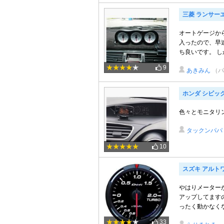
三菱 ランサーエ
オートゲージから
入ったので、早
ち良いです。 しか
9
あきみん
（パ
ホンダ シビッ
色々とモニタリン
タックンパパ
10
スズキ アルト
やはりメーター
アップしてますので
ったく動かなくなり
33