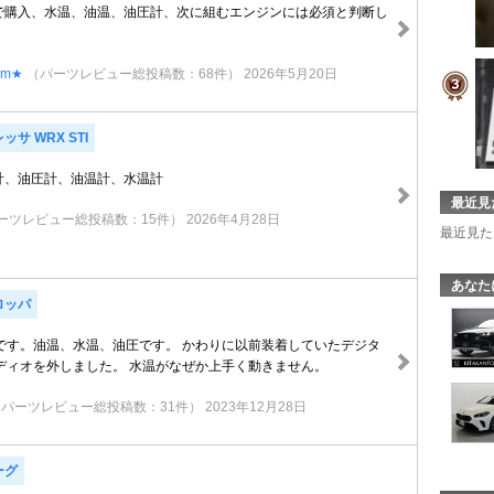
安値で購入、水温、油温、油圧計、次に組むエンジンには必須と判断し
com★
（パーツレビュー総投稿数：68件）
2026年5月20日
サ WRX STI
ト計、油圧計、油温計、水温計
最近見
ーツレビュー総投稿数：15件）
2026年4月28日
最近見た
あなた
ロッパ
gaugeです。油温、水温、油圧です。 かわりに以前装着していたデジタ
ディオを外しました。 水温がなぜか上手く動きません。
（パーツレビュー総投稿数：31件）
2023年12月28日
ーグ