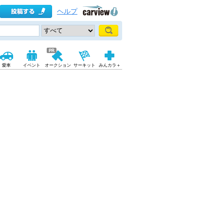
ヘルプ
愛車
イベント
オークション
サーキット
みんカラ＋