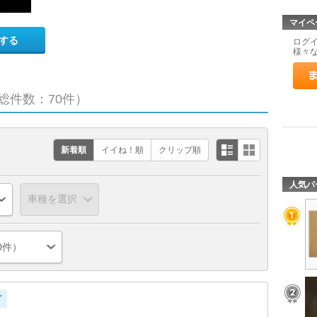
マイペ
する
ログ
様々
総件数：70件）
新着順
イイね！順
クリップ順
人気パ
0件）
イ