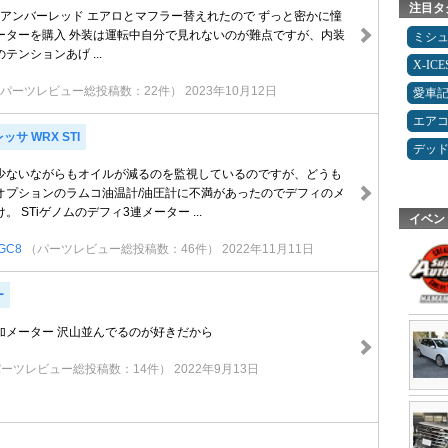
注目タ
nceBF アンバーレッド エアロとマフラー替えれたので ずっと密かに憧
ーターを購入 外装は運転中自分で見れないのが難点ですが、内装
ミシ
テンションあげ ...
X-IC
パーツレビュー総投稿数：22件）
2023年10月12日
愛車
エア
サ WRX STI
デッ
少ないながらもオイルが減るのを監視しているのですが、どうも
オプションのラムコ油温計/油圧計に不満があったのでデフィのメ
 STiゲノムのデフィ3連メーター ...
イベン
GC8
（パーツレビュー総投稿数：46件）
2022年11月11日
ー
加メーター 沢山並んでるのが好きだから
パーツレビュー総投稿数：14件）
2022年9月13日