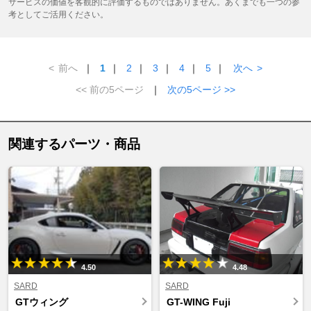
サービスの価値を客観的に評価するものではありません。あくまでも一つの参
考としてご活用ください。
<
前へ
｜
1
｜
2
｜
3
｜
4
｜
5
｜
次へ
>
<< 前の5ページ
｜
次の5ページ >>
関連するパーツ・商品
4.50
4.48
SARD
SARD
GTウィング
GT-WING Fuji