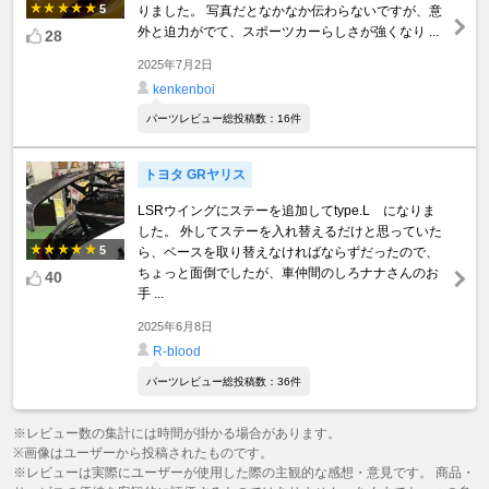
5
りました。 写真だとなかなか伝わらないですが、意
外と迫力がでて、スポーツカーらしさが強くなり ...
28
2025年7月2日
kenkenboi
パーツレビュー総投稿数：16件
トヨタ GRヤリス
LSRウイングにステーを追加してtype.L になりま
した。 外してステーを入れ替えるだけと思っていた
5
ら、ベースを取り替えなければならずだったので、
ちょっと面倒でしたが、車仲間のしろナナさんのお
40
手 ...
2025年6月8日
R-blood
パーツレビュー総投稿数：36件
※レビュー数の集計には時間が掛かる場合があります。
※画像はユーザーから投稿されたものです。
※レビューは実際にユーザーが使用した際の主観的な感想・意見です。 商品・