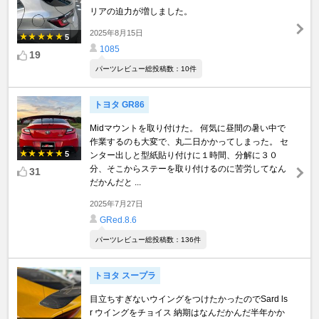
リアの迫力が増しました。
2025年8月15日
5
1085
19
パーツレビュー総投稿数：10件
トヨタ GR86
Midマウントを取り付けた。 何気に昼間の暑い中で
作業するのも大変で、丸二日かかってしまった。 セ
5
ンター出しと型紙貼り付けに１時間、分解に３０
分、そこからステーを取り付けるのに苦労してなん
31
だかんだと ...
2025年7月27日
GRed.8.6
パーツレビュー総投稿数：136件
トヨタ スープラ
目立ちすぎないウイングをつけたかったのでSard ls
r ウイングをチョイス 納期はなんだかんだ半年かか