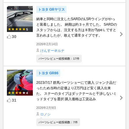
トヨタ GRヤリス
納車と同時に注文したSARDのLSRウイングがやっ
と装着しました。 納期は約３ヶ月でした。 SARDの
5
スタッフからは、注文する方は８割がTypeＬですと
言われましたが、敢えて通常タイプです。
30
2026年2月14日
けんすー＠ルナ
パーツレビュー総投稿数：17件
トヨタ GR86
2023/7/17 群馬パーツショーにて購入 ジャンク品だ
ったため当時の定価より2万円ほど安く購入出来
4
た。 ステーのタイプはダックテールと干渉しないミ
ッドタイブを選択 購入価格は工賃込み
31
2026年2月9日
ロノシ
パーツレビュー総投稿数：7件