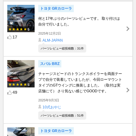
トヨタ GRカローラ
何と17年ぶりのパーツレビューです。 取り付けは
自分で行いました。
5
2025年12月2日
17
ALM-JAPAN
パーツレビュー総投稿数：31件
スバル BRZ
チャージスピードのトランクスポイラーを両面テー
プで自分で装着していましたが、今回ローマウント
5
タイプのGTウイングに換装しました。 （取付は実
店舗にて） さり気ない感じでGOODです。
49
2025年9月3日
10式おやじ
パーツレビュー総投稿数：51件
トヨタ GRカローラ