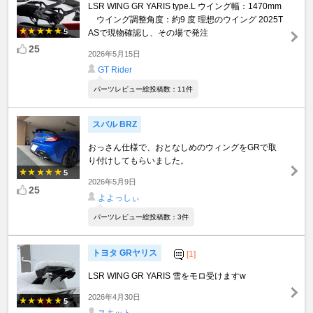
LSR WING GR YARIS type.L ウイング幅：1470mm
ウイング調整角度：約9 度 理想のウイング 2025T
5
ASで現物確認し、その場で発注
25
2026年5月15日
GT Rider
パーツレビュー総投稿数：11件
スバル BRZ
おっさん仕様で、おとなしめのウィングをGRで取
り付けしてもらいました。
5
2026年5月9日
25
よよっしぃ
パーツレビュー総投稿数：3件
トヨタ GRヤリス
[1]
LSR WING GR YARIS 雪をモロ受けますw
2026年4月30日
5
スキット