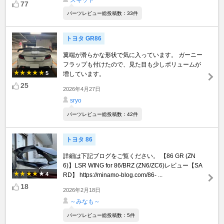
77
パーツレビュー総投稿数：33件
トヨタ GR86
翼端が滑らかな形状で気に入っています。 ガーニー
フラップも付けたので、見た目も少しボリュームが
5
増しています。
25
2026年4月27日
sryo
パーツレビュー総投稿数：42件
トヨタ 86
詳細は下記ブログをご覧ください。 【86 GR (ZN
6)】LSR WING for 86/BRZ (ZN6/ZC6)レビュー【SA
4
RD】 https://minamo-blog.com/86- ...
18
2026年2月18日
～みなも～
パーツレビュー総投稿数：5件