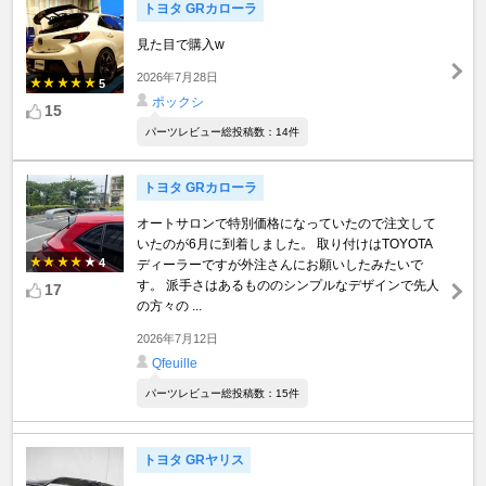
トヨタ GRカローラ
見た目で購入w
2026年7月28日
5
ポックシ
15
パーツレビュー総投稿数：14件
トヨタ GRカローラ
オートサロンで特別価格になっていたので注文して
いたのが6月に到着しました。 取り付けはTOYOTA
4
ディーラーですが外注さんにお願いしたみたいで
す。 派手さはあるもののシンプルなデザインで先人
17
の方々の ...
2026年7月12日
Qfeuille
パーツレビュー総投稿数：15件
トヨタ GRヤリス