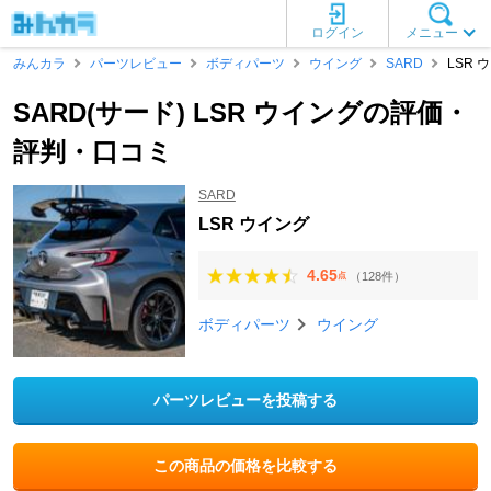
ログイン
メニュー
みんカラ
パーツレビュー
ボディパーツ
ウイング
SARD
LSR 
SARD(サード) LSR ウイングの評価・
評判・口コミ
SARD
LSR ウイング
4.65
（128件）
点
ボディパーツ
ウイング
パーツレビューを投稿する
この商品の価格を比較する