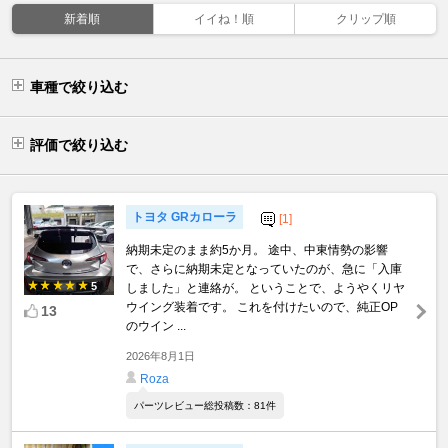
新着順
イイね！順
クリップ順
車種で絞り込む
評価で絞り込む
トヨタ GRカローラ
[1]
納期未定のまま約5か月。 途中、中東情勢の影響
で、さらに納期未定となっていたのが、急に「入庫
5
しました」と連絡が。 ということで、ようやくリヤ
ウイング装着です。 これを付けたいので、純正OP
13
のウイン ...
2026年8月1日
Roza
パーツレビュー総投稿数：81件