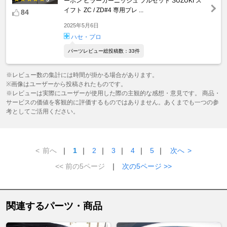
ーボン ピラーガーニッシュ フルセット SUZUKI ス
イフト ZC / ZD#4 専用プレ ...
84
2025年5月6日
ハセ・プロ
パーツレビュー総投稿数：33件
※レビュー数の集計には時間が掛かる場合があります。
※画像はユーザーから投稿されたものです。
※レビューは実際にユーザーが使用した際の主観的な感想・意見です。 商品・
サービスの価値を客観的に評価するものではありません。あくまでも一つの参
考としてご活用ください。
<
前へ
｜
1
｜
2
｜
3
｜
4
｜
5
｜
次へ
>
<< 前の5ページ
｜
次の5ページ >>
関連するパーツ・商品