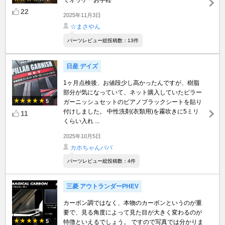
22
2025年11月3日
☆まさやん
パーツレビュー総投稿数：13件
日産 デイズ
1ヶ月点検後、お値段少し高かったんですが、樹脂
部分が気になっていて、ネット購入していたピラー
5
ガーニッシュセットのピアノブラックシートを貼り
付けしました。 中性洗剤(衣類用)を霧吹きに5ミリ
11
くらい入れ ...
2025年10月5日
カホちゃんパパ
パーツレビュー総投稿数：4件
三菱 アウトランダーPHEV
カーボン調ではなく、本物のカーボンというのが重
要で、見る角度によって見た目が大きく変わるのが
5
特徴といえるでしょう。 ですので写真では分かりま