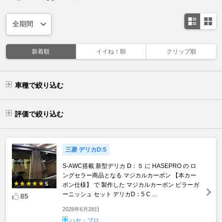
新着順
イイね！順
クリップ順
車種で絞り込む
評価で絞り込む
三菱 デリカD:5
S-AWC搭載 新型デリカ Ⅾ：５ に HASEPRO の ロ
ングセラー商品となる マジカルカーボン 【本カー
5
ボン仕様】 で 製作した マジカルカーボン ピラーガ
ーニッシュ セット デリカD：5 C ...
85
2026年6月28日
ハセ・プロ