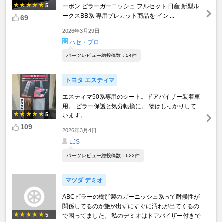
5
ーボン ピラーガーニッシュ フルセット 日産 新型ル
ークスBB系 専用プレカット商品を イン ...
69
2026年3月29日
ハセ・プロ
パーツレビュー総投稿数：54件
トヨタ エスティマ
エスティマ50系専用のシート。ドアバイザー装着車
用。 ピラー保護と気分転換に。 物はしっかりして
5
います。
109
2026年3月4日
LJS
パーツレビュー総投稿数：622件
マツダ デミオ
ABCピラーの樹脂製のガーニッシュ系って耐候性が
関係してるのか艶が出ずにすぐに汚れが出てくるの
5
で困ってました。 私のデミオはドアバイザー付きで