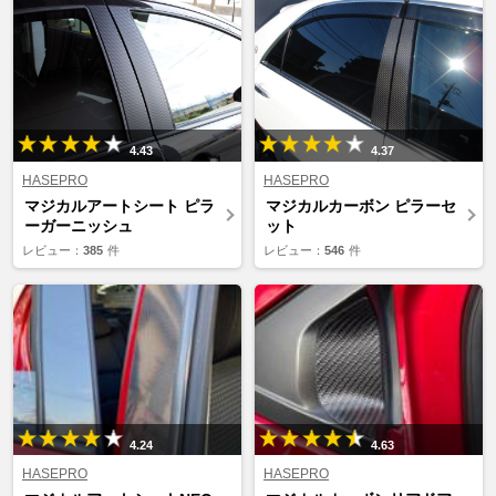
4.43
4.37
HASEPRO
HASEPRO
マジカルアートシート ピラ
マジカルカーボン ピラーセ
ーガーニッシュ
ット
レビュー：
385
件
レビュー：
546
件
4.24
4.63
HASEPRO
HASEPRO