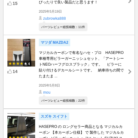
ぴったりで良い製品だと思うます！
15
2025年5月19日
zubrowka888
パーツレビュー総投稿数：11件
マツダ MAZDA2
マジカルカーボンで有名なハセ・プロ HASEPRO
車種専用ピラーガーニッシュセット、「アートシー
4
トNEOハーフグロスブラック」です。 ピラーに
貼り付けるデカールシートです。 納車待ちの間で
14
たまたま ...
2025年5月8日
mou
パーツレビュー総投稿数：22件
スズキ スイフト
HASEPRO の ロングセラー商品となる マジカルカ
ーボン 【本カーボン仕様】 で 製作した マジカルカ
5