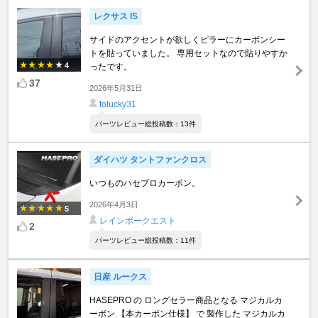
レクサス IS
サイドのアクセントが欲しくピラーにカーボンシー
トを貼っていました。 専用セットなので貼りやすか
4
ったです。
37
2026年5月31日
tolucky31
パーツレビュー総投稿数：13件
ダイハツ タントファンクロス
いつものハセプロカーボン。
2026年4月3日
5
レインボークエスト
2
パーツレビュー総投稿数：11件
日産 ルークス
HASEPRO の ロングセラー商品となる マジカルカ
ーボン 【本カーボン仕様】 で 製作した マジカルカ