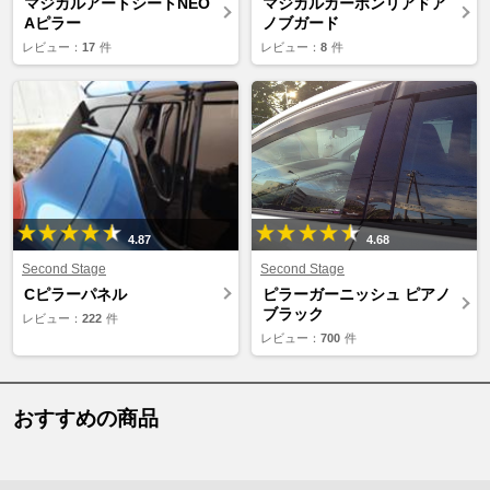
マジカルアートシートNEO
マジカルカーボンリアドア
Aピラー
ノブガード
レビュー：
17
件
レビュー：
8
件
4.87
4.68
Second Stage
Second Stage
Cピラーパネル
ピラーガーニッシュ ピアノ
ブラック
レビュー：
222
件
レビュー：
700
件
おすすめの商品