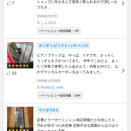
ショップに任せると工賃高く取られるので(笑) ハセ
7
プロさ ...
2026年2月7日
しん1011
パーツレビュー総投稿数：1件
ホンダ シビック (ハッチバック)
ピアノブラックは、やっぱ、イヤです。さっそく、
うっすらキズがついてきた。 半年でこれだよ、まっ
5
たく外装で使用したらあかんて。内装もやけど。 な
のでマジカルカーボンをはってみました。
22
2025年12月20日
Ponte10_reds
パーツレビュー総投稿数：18件
マツダ CX-5
定番ピラーガーニッシュ 純正樹脂だと白化したり、
汚れが目立つため交換 交換方法も脱脂からはりはり
4
でオッケーお手軽