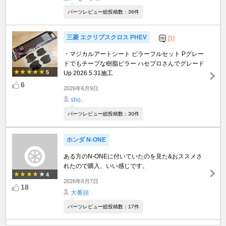
パーツレビュー総投稿数：36件
三菱 エクリプスクロス PHEV
[1]
・マジカルアートシート ピラーフルセット Pグレー
ドでもチープな樹脂ピラー ハセプロさんでグレード
5
Up 2026.5.31施工
6
2026年6月9日
sho..
パーツレビュー総投稿数：30件
ホンダ N-ONE
ある方のN-ONEに付いていたのを見た&おススメさ
れたので購入、いい感じです。
4
2026年6月7日
18
大番頭
パーツレビュー総投稿数：17件