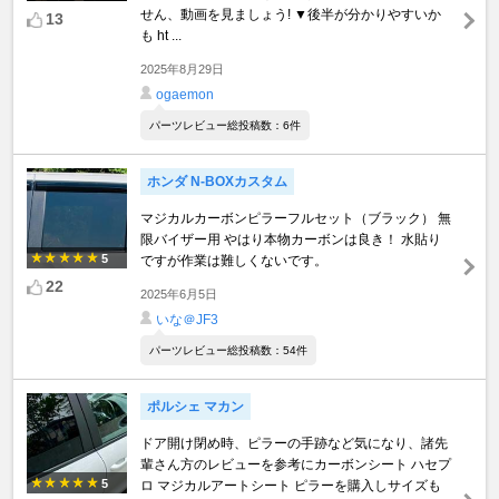
せん、動画を見ましょう! ▼後半が分かりやすいか
13
も ht ...
2025年8月29日
ogaemon
パーツレビュー総投稿数：6件
ホンダ N-BOXカスタム
マジカルカーボンピラーフルセット（ブラック） 無
限バイザー用 やはり本物カーボンは良き！ 水貼り
5
ですが作業は難しくないです。
22
2025年6月5日
いな＠JF3
パーツレビュー総投稿数：54件
ポルシェ マカン
ドア開け閉め時、ピラーの手跡など気になり、諸先
輩さん方のレビューを参考にカーボンシート ハセプ
5
ロ マジカルアートシート ピラーを購入しサイズも