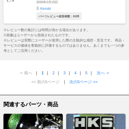
2026年2月15日
Kenski
パーツレビュー総投稿数：63件
※レビュー数の集計には時間が掛かる場合があります。
※画像はユーザーから投稿されたものです。
※レビューは実際にユーザーが使用した際の主観的な感想・意見です。 商品・
サービスの価値を客観的に評価するものではありません。あくまでも一つの参
考としてご活用ください。
<
前へ
｜
1
｜
2
｜
3
｜
4
｜
5
｜
次へ
>
<< 前の5ページ
｜
次の5ページ >>
関連するパーツ・商品