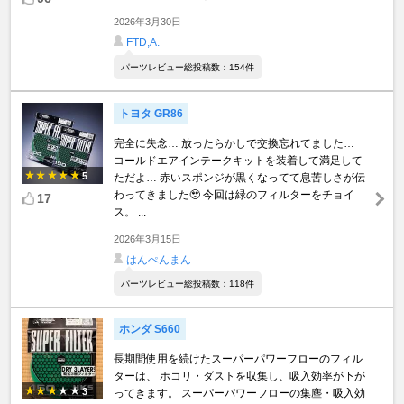
2026年3月30日
FTD,A.
パーツレビュー総投稿数：154件
トヨタ GR86
完全に失念… 放ったらかしで交換忘れてました…
コールドエアインテークキットを装着して満足して
5
ただよ… 赤いスポンジが黒くなってて息苦しさが伝
わってきました🥹 今回は緑のフィルターをチョイ
17
ス。 ...
2026年3月15日
はんぺんまん
パーツレビュー総投稿数：118件
ホンダ S660
長期間使用を続けたスーパーパワーフローのフィル
ターは、 ホコリ・ダストを収集し、吸入効率が下が
3
ってきます。 スーパーパワーフローの集塵・吸入効