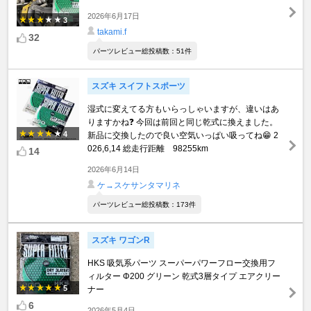
2026年6月17日
3
takami.f
32
パーツレビュー総投稿数：51件
スズキ スイフトスポーツ
湿式に変えてる方もいらっしゃいますが、違いはあ
りますかね❓ 今回は前回と同じ乾式に換えました。
4
新品に交換したので良い空気いっぱい吸ってね😁 2
026,6,14 総走行距離 98255km
14
2026年6月14日
ケ→スケサンタマリネ
パーツレビュー総投稿数：173件
スズキ ワゴンR
HKS 吸気系パーツ スーパーパワーフロー交換用フ
ィルター Φ200 グリーン 乾式3層タイプ エアクリー
5
ナー
6
2026年5月4日