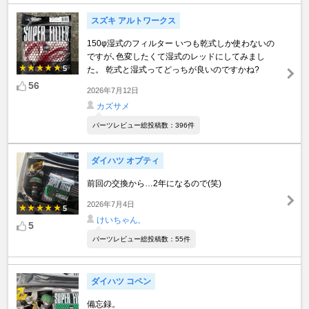
スズキ アルトワークス
150φ湿式のフィルター いつも乾式しか使わないの
ですが､色変したくて湿式のレッドにしてみまし
5
た。 乾式と湿式ってどっちが良いのですかね?
56
2026年7月12日
カズサメ
パーツレビュー総投稿数：396件
ダイハツ オプティ
前回の交換から…2年になるので(笑)
2026年7月4日
5
けいちゃん,
5
パーツレビュー総投稿数：55件
ダイハツ コペン
備忘録。