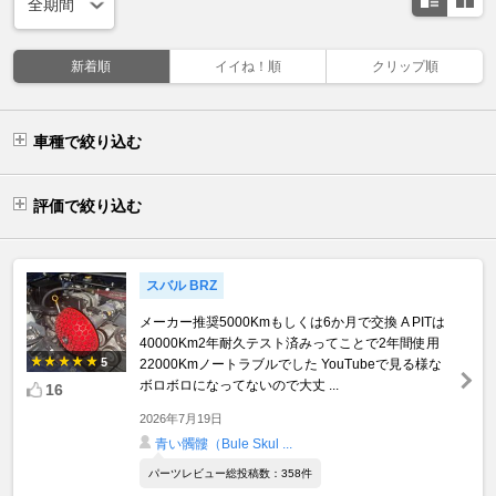
新着順
イイね！順
クリップ順
車種で絞り込む
評価で絞り込む
スバル BRZ
メーカー推奨5000Kmもしくは6か月で交換 A PITは
40000Km2年耐久テスト済みってことで2年間使用
5
22000Kmノートラブルでした YouTubeで見る様な
ボロボロになってないので大丈 ...
16
2026年7月19日
青い髑髏（Bule Skul ...
パーツレビュー総投稿数：358件