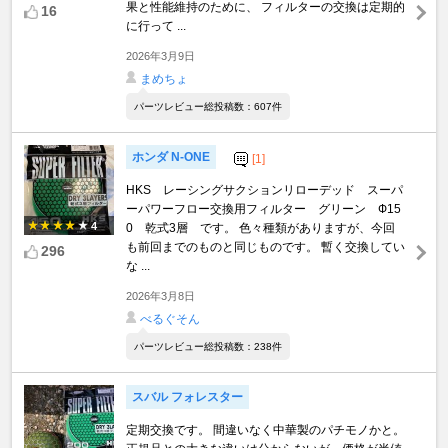
果と性能維持のために、 フィルターの交換は定期的
16
に行って ...
2026年3月9日
まめちょ
パーツレビュー総投稿数：607件
ホンダ N-ONE
[1]
HKS レーシングサクションリローデッド スーパ
ーパワーフロー交換用フィルター グリーン Ф15
4
0 乾式3層 です。 色々種類がありますが、今回
も前回までのものと同じものです。 暫く交換してい
296
な ...
2026年3月8日
べるぐそん
パーツレビュー総投稿数：238件
スバル フォレスター
定期交換です。 間違いなく中華製のパチモノかと。