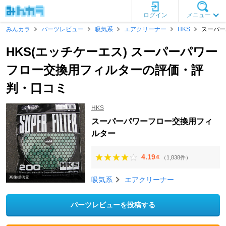
ログイン
メニュー
みんカラ
パーツレビュー
吸気系
エアクリーナー
HKS
スーパー
HKS(エッチケーエス) スーパーパワー
フロー交換用フィルターの評価・評
判・口コミ
HKS
スーパーパワーフロー交換用フィ
ルター
4.19
（1,838件）
点
画像提供元
吸気系
エアクリーナー
パーツレビューを投稿する