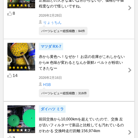
正規品との大きな違いは分からないが、価格が半値
5
程度なので怪しいですね。
8
2026年2月28日
りょぅちん
パーツレビュー総投稿数：94件
マツダ RX-7
赤から黄色へ！なぜか！ お店の在庫がこれしかない
からw 色味が変わるとなんか新鮮♪ ベルトが粉吹い
5
てきたなー
14
2026年2月16日
HSB
パーツレビュー総投稿数：316件
ダイハツ ミラ
前回交換から10,000kmを超えていたので、交換 左
が古いフィルターで新品と比較しても汚れているの
3
がわかる 交換時走行距離:156,974km
3