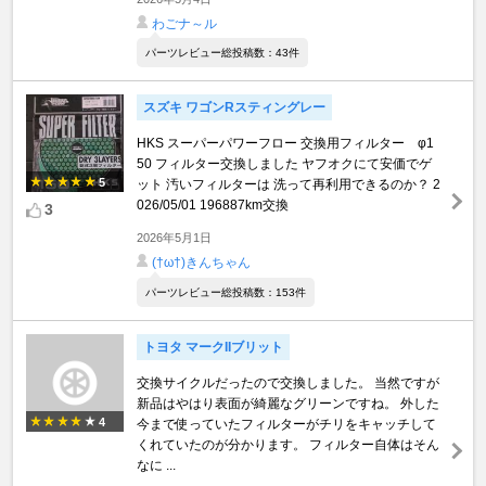
わごナ～ル
パーツレビュー総投稿数：43件
スズキ ワゴンRスティングレー
HKS スーパーパワーフロー 交換用フィルター φ1
50 フィルター交換しました ヤフオクにて安価でゲ
5
ット 汚いフィルターは 洗って再利用できるのか？ 2
026/05/01 196887km交換
3
2026年5月1日
(†ω†)きんちゃん
パーツレビュー総投稿数：153件
トヨタ マークIIブリット
交換サイクルだったので交換しました。 当然ですが
新品はやはり表面が綺麗なグリーンですね。 外した
4
今まで使っていたフィルターがチリをキャッチして
くれていたのが分かります。 フィルター自体はそん
なに ...