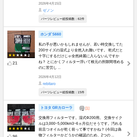
2026年4月15日
ゼノン
パーツレビュー総投稿数：62件
ホンダ S660
私の手が悪いかもしれませんが、若い時交換してた
200サイズの湿式より全然入れ難いです。 乾式だと
2
十字にするだけじゃ全然綺麗に入らないんですか
ね？ とにかくフィルター浮いて根元の所隙間埋める
21
のに苦労し ...
2026年4月12日
rebitaro
パーツレビュー総投稿数：15件
トヨタ GRカローラ
[1]
交換用フィルターです。湿式Φ200用。 交換サイク
ルは3,000~5,000km3~6ヵ月位だそうです。汚れる
4
前且つオイルが乾く前って事ですかね？ (今回は偽
物フィルターかどうかの確認のため、2つの ...
96