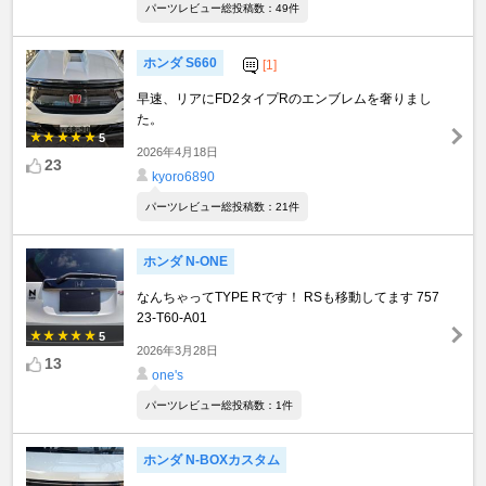
パーツレビュー総投稿数：49件
ホンダ S660
[1]
早速、リアにFD2タイプRのエンブレムを奢りまし
た。
5
2026年4月18日
23
kyoro6890
パーツレビュー総投稿数：21件
ホンダ N-ONE
なんちゃってTYPE Rです！ RSも移動してます 757
23-T60-A01
5
2026年3月28日
13
one's
パーツレビュー総投稿数：1件
ホンダ N-BOXカスタム