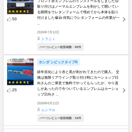
フロント赤エンブレムのインストールをしました😊
取り付けはノーマルエンブレムを剥がして開いてい
5
る隙間をウレタンフォームで埋めてから本体を貼り
付けました😁👍 何気にウレタンフォームの作業が一
50
...
2026年7月12日
トラニィ
パーツレビュー総投稿数：66件
ホンダ シビックタイプR
経年劣化により赤と黒が剥がれてきたので購入。 交
換は無限リアウイング取り付け時にカーショップ日
5
向さんのご厚意で無料でやってもらったが、やり直
しがあったので今ついているエンブレムはカーショ
25
ップ日向さ ...
2026年6月11日
ムシマル
パーツレビュー総投稿数：34件