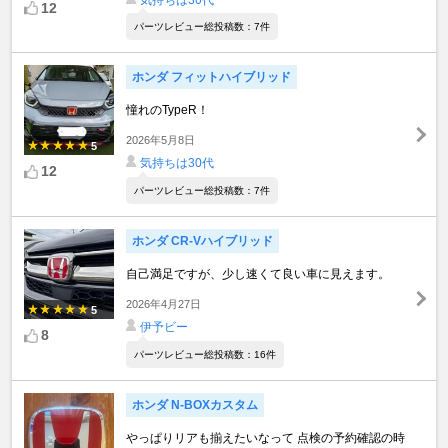
12
パーツレビュー総投稿数：7件
ホンダ フィットハイブリッド
憧れのTypeR！
2026年5月8日
5
気持ちは30代
12
パーツレビュー総投稿数：7件
ホンダ CR-Vハイブリッド
自己満足ですが、少し速くて良い車に見えます。
2026年4月27日
5
伊予ビー
8
パーツレビュー総投稿数：16件
ホンダ N-BOXカスタム
やっぱりリアも揃えたいなって 点検の予約確認の時