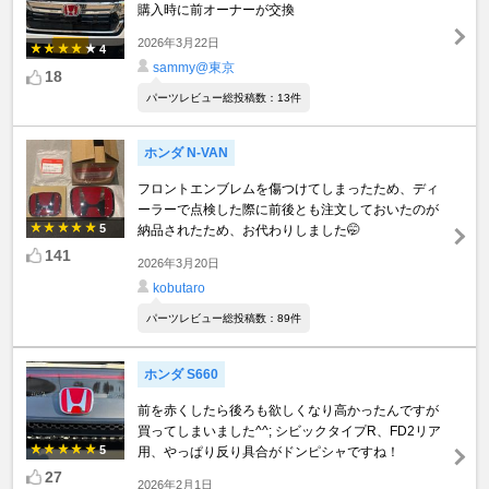
購入時に前オーナーが交換
2026年3月22日
4
sammy@東京
18
パーツレビュー総投稿数：13件
ホンダ N-VAN
フロントエンブレムを傷つけてしまったため、ディ
ーラーで点検した際に前後とも注文しておいたのが
5
納品されたため、お代わりしました🤭
141
2026年3月20日
kobutaro
パーツレビュー総投稿数：89件
ホンダ S660
前を赤くしたら後ろも欲しくなり高かったんですが
買ってしまいました^^; シビックタイプR、FD2リア
5
用、やっぱり反り具合がドンピシャですね！
27
2026年2月1日