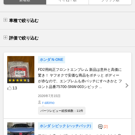
車種で絞り込む
評価で絞り込む
ホンダ N-ONE
FD2用純正フロントエンブレム 新品は意外と高価に
驚き！ ヤフオクで安価な商品をポチッと ボディー
5
が赤なので、エンブレムも赤バッチにすべきかと フ
ロント品番75700-SNW-003シビック ...
13
2026年7月15日
r-akimo
パーツレビュー総投稿数：11件
ホンダ シビック (ハッチバック)
[2]