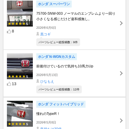
ホンダ スーパーワン
75700-SNW-003 ノーマルのエンブレムより一回り
小さくなる感じだけど違和感無し。
5
2026年6月6日
8
黒コギ
パーツレビュー総投稿数：9件
ホンダ N-WGNカスタム
前後付けているので気持ち10馬力Up
2026年5月13日
5
ひなもえ
13
パーツレビュー総投稿数：12件
ホンダ フィットハイブリッド
憧れのTypeR！
2026年5月8日
5
気持ちは30代