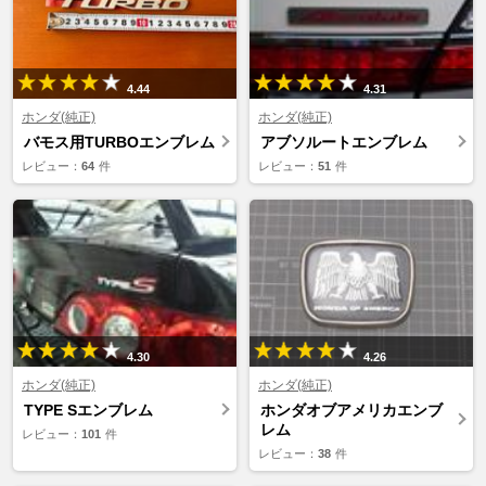
4.44
4.31
ホンダ(純正)
ホンダ(純正)
バモス用TURBOエンブレム
アブソルートエンブレム
レビュー：
64
件
レビュー：
51
件
4.30
4.26
ホンダ(純正)
ホンダ(純正)
TYPE Sエンブレム
ホンダオブアメリカエンブ
レム
レビュー：
101
件
レビュー：
38
件