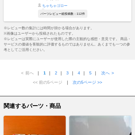
ちゃちゃゴロー
パーツレビュー総投稿数：112件
※レビュー数の集計には時間が掛かる場合があります。
※画像はユーザーから投稿されたものです。
※レビューは実際にユーザーが使用した際の主観的な感想・意見です。 商品・
サービスの価値を客観的に評価するものではありません。あくまでも一つの参
考としてご活用ください。
<
前へ
｜
1
｜
2
｜
3
｜
4
｜
5
｜
次へ
>
<< 前の5ページ
｜
次の5ページ >>
関連するパーツ・商品