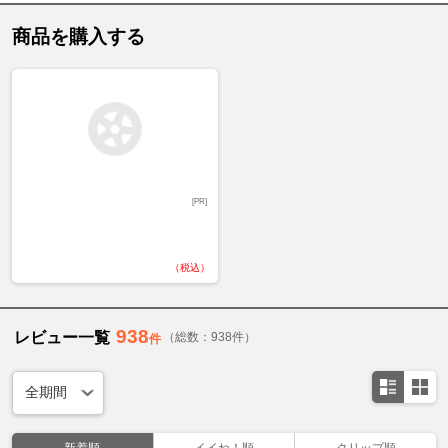
商品を購入する
[PR]
（税込）
938
レビュー一覧
（総数：938件）
件
新着順
イイね！順
クリップ順