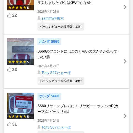
注文しました 取付はGW中かな😅
5
2026年4月26日
22
sammy@東京
パーツレビュー総投稿数：13件
ホンダ S660
S660のフロントにはこのくらいの大きさが合って
いる♪🤗
5
2026年4月24日
33
Tony S07たぁーぼ
パーツレビュー総投稿数：49件
ホンダ S660
S660リヤエンブレムに！ リヤガーニッシュのR(カ
ーブ)にピッタリ♪🤗
5
2026年4月24日
31
Tony S07たぁーぼ