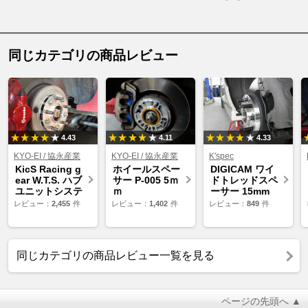
同じカテゴリの商品レビュー
4.43
4.11
4.33
KYO-EI / 協永産業
KYO-EI / 協永産業
K'spec
KicS Racing g
ホイールスペー
DIGICAM ワイ
ear W.T.S. ハブ
サー P-005 5ｍ
ドトレッドスペ
ユニットシステ
ｍ
ーサー 15mm
ム
レビュー：
2,455
件
レビュー：
1,402
件
レビュー：
849
件
同じカテゴリの商品レビュー一覧を見る
ページの先頭へ ▲