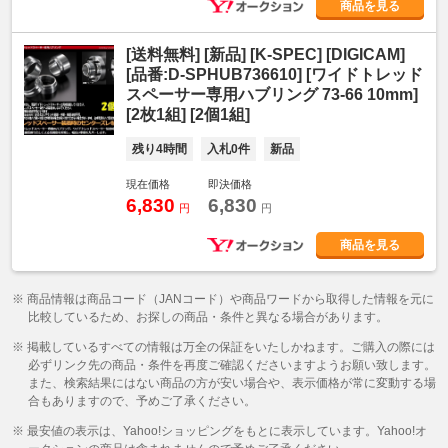
商品を見る
[送料無料] [新品] [K-SPEC] [DIGICAM]
[品番:D-SPHUB736610] [ワイドトレッド
スペーサー専用ハブリング 73-66 10mm]
[2枚1組] [2個1組]
残り4時間
入札0件
新品
現在価格
即決価格
6,830
6,830
円
円
商品を見る
※ 商品情報は商品コード（JANコード）や商品ワードから取得した情報を元に
比較しているため、お探しの商品・条件と異なる場合があります。
※ 掲載しているすべての情報は万全の保証をいたしかねます。ご購入の際には
必ずリンク先の商品・条件を再度ご確認くださいますようお願い致します。
また、検索結果にはない商品の方が安い場合や、表示価格が常に変動する場
合もありますので、予めご了承ください。
※ 最安値の表示は、Yahoo!ショッピングをもとに表示しています。Yahoo!オ