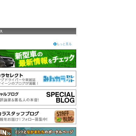
ス
もっと見る
4.13
ria
PIONEER / carrozzeria
DEH-P710