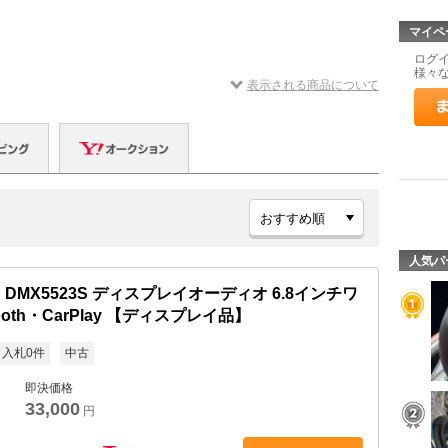
マイペ
ログ
様々
表示される商品について
人気パ
D DMX5523S ディスプレイオーディオ 6.8インチワ
tooth・CarPlay 【ディスプレイ品】
入札0件
中古
即決価格
33,000
円