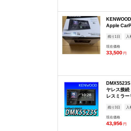
KENWOO
Apple Ca
残り1日
入
現在価格
33,500
円
DMX552
ヤレス接続 Ap
レスミラー
残り3日
入
現在価格
43,956
円