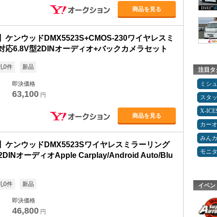
商品を見る
ケンウッドDMX5523S+CMOS-230ワイヤレスミ
応6.8V型2DINオーディオ+バックカメラセット
札0件
新品
注目タ
即決価格
ミシ
63,100
円
スタ
X-IC
商品を見る
カー
みん
】ケンウッドDMX5523Sワイヤレスミラーリング
モニ
DINオーディオApple Carplay/Android Auto/Blu
札0件
新品
イベン
即決価格
46,800
円