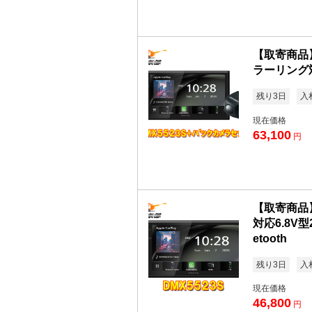
【取寄商品】
ラーリング対
残り3日
入
現在価格
63,100
円
【取寄商品
対応6.8V型2
etooth
残り3日
入
現在価格
46,800
円