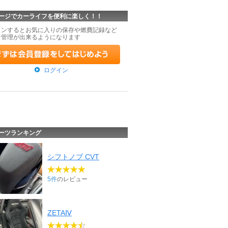
ージでカーライフを便利に楽しく！！
インするとお気に入りの保存や燃費記録など
な管理が出来るようになります
ログイン
ーツランキング
シフトノブ CVT
5件
のレビュー
ZETAⅣ