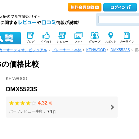
ブログ
イイね！
レビュー
フォト
グループ
スポット
カーライフ
カーオーディオ、ビジュアル
プレーヤー・本体
KENWOOD
DMX5523S
価
23Sの価格比較
KENWOOD
DMX5523S
4.32
点
74
パーツレビュー件数：
件