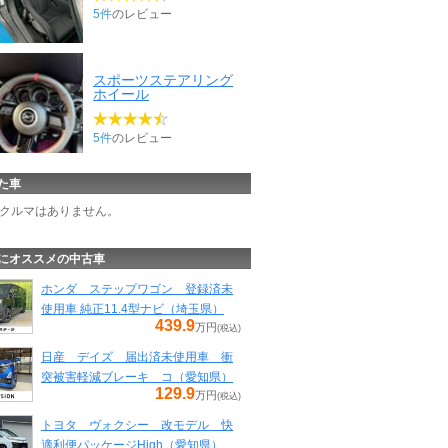
5件
のレビュー
スポーツステアリング
ホイール
5件
のレビュー
た車
クルマはありません。
にオススメの中古車
ホンダ ステップワゴン 登録済未
使用車 純正11.4型ナビ（埼玉県）
439.9
万円
(税込)
日産 デイズ 届出済未使用車 衝
突被害軽減ブレーキ コ（愛知県）
129.9
万円
(税込)
トヨタ ヴォクシー 改モデル 快
適利便パッケージHigh（愛知県）