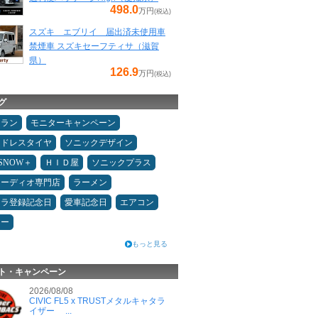
498.0
万円
(税込)
スズキ エブリイ 届出済未使用車
禁煙車 スズキセーフティサ（滋賀
県）
126.9
万円
(税込)
グ
ュラン
モニターキャンペーン
ッドレスタイヤ
ソニックデザイン
ESNOW＋
ＨＩＤ屋
ソニックプラス
オーディオ専門店
ラーメン
カラ登録記念日
愛車記念日
エアコン
ター
もっと見る
ト・キャンペーン
2026/08/08
CIVIC FL5 x TRUSTメタルキャタラ
イザー ...