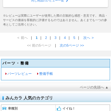
同じ商品のレビュー一覧
※レビューは実際にユーザーが使用した際の主観的な感想・意見です。 商品・
サービスの価値を客観的に評価するものではありません。あくまでも一つの参
考としてご活用ください。
<
前へ
｜
1
｜
2
｜
3
｜
4
｜
5
｜
次へ
>
<< 前の5ページ
｜
次の5ページ >>
パーツ・整備
パーツレビュー
整備手帳
ページの先頭へ ▲
みんカラ 人気のカテゴリ
車種別
イイね！