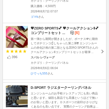
カテゴリ：クーリングパネル
購入価格：4,500円
2026年8月7日 07:07
ゴマb
さん
💖ZERO SPORTS💕 💖クールアクションⅡ💕
[6]
コンプリートセット ...
第一弾から期間が開きましたが、ボーナス💸に期待
してポチリンコ☝️しちゃった第ニ弾❣️ エンジンルー
ムの赤化計画の第二段となるZERO SPORTSさんの
クールアクションⅡコンプリートセットが着弾 ...
396
スバル レヴォーグ
カテゴリ：クーリングパネル
2026年8月6日 06:04
ひでっち555
さん
D-SPORT ラジエタークーリングパネル
エンジンルームのお手軽ドレスアップにも良い商品
と思います。値段も新品でも高価というほどで無い
のが良いと思います。Ｄスポーツの刻印がさりげな
くあるのも良い点です。 実際のクーリング効果は…