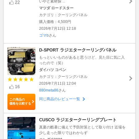
いやと素材探 ...
22
マツダ ロードスター
カテゴリ：クーリングパネル
購入価格：4,500円
2026年7月12日 12:18
ゴマb
さん
D-SPORT ラジエタークーリングパネル
もっといいものがあると思うけど、見た目に気に入
ったので（笑）
ダイハツ コペン
カテゴリ：クーリングパネル
2026年7月11日 12:04
16
880meta86
さん
同じ商品のレビュー一覧
この商品の
価格を比較する
CUSCO ラジエタークーリングプレート
真夏の酷暑に備えて予防対策として取り付け 近場を
少し走った限りではわからず