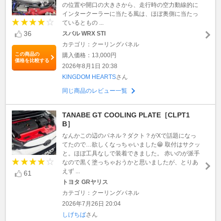
の位置や開口の大きさから、走行時の空力動線的に
インタークーラーに当たる風は、ほぼ奥側に当たっ
ているともの ...
36
スバル WRX STI
カテゴリ：クーリングパネル
この商品の
購入価格：13,000円
価格を比較する
2026年8月1日 20:38
KINGDOM HEARTS
さん
同じ商品のレビュー一覧
TANABE GT COOLING PLATE［CLPT1
B］
なんかこの辺のパネル？ダクト？がXで話題になっ
てたので…欲しくなっちゃいました😁 取付はサクッ
と。ほぼ工具なしで装着できました。 赤いのが派手
なので黒く塗っちゃおうかと思いましたが、とりあ
えず ...
61
トヨタ GRヤリス
カテゴリ：クーリングパネル
2026年7月26日 20:04
しげちば
さん