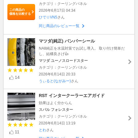
カテゴリ：クーリングパネル
この商品の
2026年6月17日 04:34
価格を比較する
ひで☆VN5
さん
同じ商品のレビュー一覧
マツダ(純正) バンパーシール
NA8純正を水温対策でお試し導入。 取り付け簡単だ
し、結構良さげ👍
マツダ ユーノスロードスター
カテゴリ：クーリングパネル
2026年6月14日 20:33
14
うぃると(ながみー)
さん
RST インタークーラーエアガイド
効果はよく分からん
スバル フォレスター
カテゴリ：クーリングパネル
2026年6月14日 13:19
とわ
さん
11