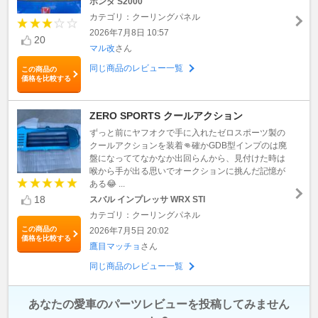
ホンダ S2000
カテゴリ：クーリングパネル
2026年7月8日 10:57
20
マル改
さん
同じ商品のレビュー一覧
この商品の
価格を比較する
ZERO SPORTS クールアクション
ずっと前にヤフオクで手に入れたゼロスポーツ製の
クールアクションを装着👊確かGDB型インプのは廃
盤になっててなかなか出回らんから、見付けた時は
喉から手が出る思いでオークションに挑んだ記憶が
ある😂 ...
18
スバル インプレッサ WRX STI
カテゴリ：クーリングパネル
この商品の
2026年7月5日 20:02
価格を比較する
鷹目マッチョ
さん
同じ商品のレビュー一覧
あなたの愛車のパーツレビューを投稿してみません