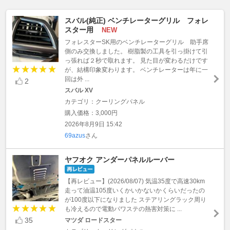
スバル(純正) ベンチレーターグリル フォレ
スター用
NEW
フォレスターSK用のベンチレーターグリル 助手席
側のみ交換しました。 樹脂製の工具を引っ掛けて引
っ張れば２秒で取れます。 見た目が変わるだけです
が、結構印象変わります。 ベンチレーターは年に一
回は外 ...
2
スバル XV
カテゴリ：クーリングパネル
購入価格：3,000円
2026年8月9日 15:42
69azus
さん
ヤフオク アンダーパネルルーバー
【再レビュー】(2026/08/07) 気温35度で高速30km
走って油温105度いくかいかないかくらいだったの
が100度以下になりました ステアリングラック周り
も冷えるので電動パワステの熱害対策に ...
35
マツダ ロードスター