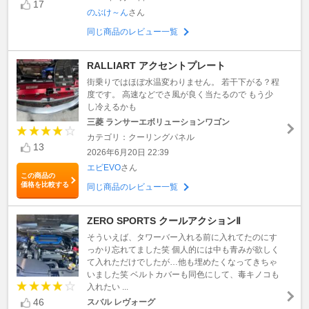
17
のぶけ～ん
さん
同じ商品のレビュー一覧
RALLIART アクセントプレート
街乗りではほぼ水温変わりません。 若干下がる？程
度です。 高速などでさ風が良く当たるので もう少
し冷えるかも
三菱 ランサーエボリューションワゴン
カテゴリ：クーリングパネル
13
2026年6月20日 22:39
エビEVO
さん
この商品の
価格を比較する
同じ商品のレビュー一覧
ZERO SPORTS クールアクションⅡ
そういえば、タワーバー入れる前に入れてたのにす
っかり忘れてました笑 個人的には中も青みが欲しく
て入れただけでしたが…他も埋めたくなってきちゃ
いました笑 ベルトカバーも同色にして、毒キノコも
入れたい ...
46
スバル レヴォーグ