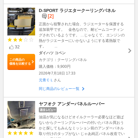
D-SPORT ラジエタークーリングパネル
[2]
正面から狙撃された場合、ラジエーターを保護する
追加装甲です。 金色なので、耐ビームコーティン
グされているようです。 …じゃなくて、エンジンの
熱がラジエーターにいかないようにする遮熱版で
す。 ...
32
ダイハツ コペン
カテゴリ：クーリングパネル
この商品の
価格を比較する
購入価格：9,900円
2026年7月18日 17:33
元青ＣＬ
さん
同じ商品のレビュー一覧
ヤフオク アンダーパネルルーバー
油温が気になるけどオイルクーラー必要なほど遊ば
ないからクーリングルーバーの付いたパネル買おう
かと探してもみんなミッション前のアンダーパネル
取り付けのタップがない じゃあ純正パネル改造でい