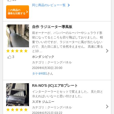
同じ商品のレビュー一覧
この商品の
価格を比較する
自作 ラジエーター導風板
前オーナーが、バンパーのルーバーやシュラウド形
状になってるところも切り飛ばしておりました。 軽
量でいいのですが、ラジエーターに風が当たらない
ので、見た目に反して全然冷えません。 高速に乗る
と10 ...
3
ホンダ シビック
カテゴリ：クーリングパネル
2026年6月30日 20:00
タケ＠KB1
さん
RA-NO'S (IC)エアBプレート
インタークーラーとセットで変えました。 見た目と
冷えればいいなーと思い付けました。
スズキ ジムニー
カテゴリ：クーリングパネル
2026年6月21日 03:22