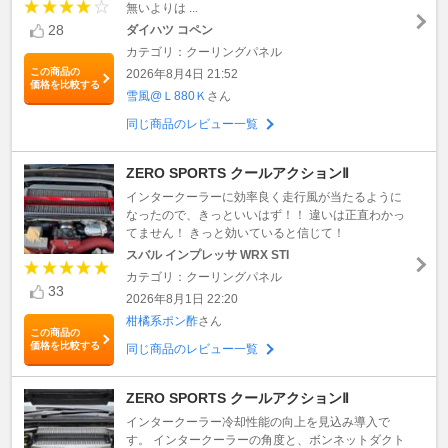
無いよりは ...
28
ダイハツ コペン
カテゴリ：クーリングパネル
この商品の
2026年8月4日 21:52
価格を比較する
雪風@Ｌ880Ｋ
さん
同じ商品のレビュー一覧
ZERO SPORTS クールアクションⅡ
インタークーラーに効率良く走行風が当たるように
なったので、きっといいはず！！ 違いは正直わかっ
てません！ きっと効いていると信じて！
スバル インプレッサ WRX STI
カテゴリ：クーリングパネル
33
2026年8月1日 22:20
柑橘系ポン酢
さん
この商品の
価格を比較する
同じ商品のレビュー一覧
ZERO SPORTS クールアクションⅡ
インタークーラー冷却性能の向上を見込み導入で
す。 インタークーラーの角度と、ボンネットダクト