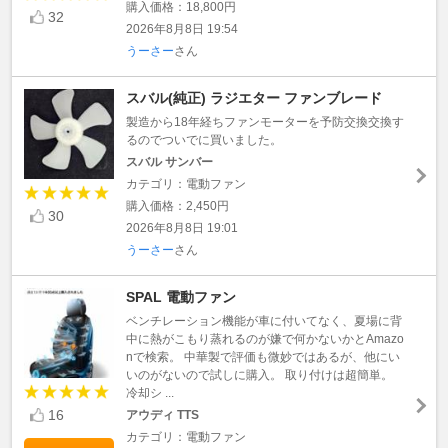
購入価格：18,800円
32
2026年8月8日 19:54
うーさー
さん
スバル(純正) ラジエター ファンブレード
製造から18年経ちファンモーターを予防交換交換す
るのでついでに買いました。
スバル サンバー
カテゴリ：電動ファン
購入価格：2,450円
30
2026年8月8日 19:01
うーさー
さん
SPAL 電動ファン
ベンチレーション機能が車に付いてなく、夏場に背
中に熱がこもり蒸れるのが嫌で何かないかとAmazo
nで検索。 中華製で評価も微妙ではあるが、他にい
いのがないので試しに購入。 取り付けは超簡単。
冷却シ ...
16
アウディ TTS
カテゴリ：電動ファン