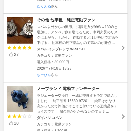
たくえぬ
さん
その他 他車種 純正電動ファン
スバル以外からの流用。 消費電力が99W→130Wと
増加し、アンペア数も増えるため、車両火災のリス
クは上がる。 しかし、作動すると凄い勢いで水温を
下げる。 他車種の純正部品なので高いのが難点 ...
スバル インプレッサ WRX STI
27
カテゴリ：電動ファン
購入価格：30,000円
2026年7月18日 18:28
ちーびん
さん
ノーブランド 電動ファンモーター
ラジエーター交換時、一緒に交換する予定で購入し
ました 純正品番 16680-97201 純正はかなり
高かったので評価がそこそこ付いている互換品をチ
ョイスです 耐久性が分からないので☆３ ...
ダイハツ コペン
20
カテゴリ：電動ファン
購入価格：8,200円