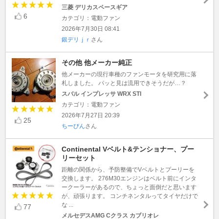
三菱 デリカスペースギア
6
カテゴリ：電動ファン
2026年7月30日 08:41
銀デリｊｒ
さん
その他 他メーカー純正
他メーカーの現行車種のファンモータを研究用に落
札しました。 パッと見は流用できそうだが…？
スバル インプレッサ WRX STI
カテゴリ：電動ファン
2026年7月27日 20:39
25
ちーびん
さん
Continental Vベルト&テンショナー、プー
リーセット
距離の関係から、予防整備でVベルトとプーリーを
交換します。 276M30エンジンはベルト前にインタ
ークーラーがあるので、ちょっと面倒だと思います
が、頑張ります。 コンチネンタルってタイヤだけで
な ...
77
メルセデスAMG Cクラス カブリオレ