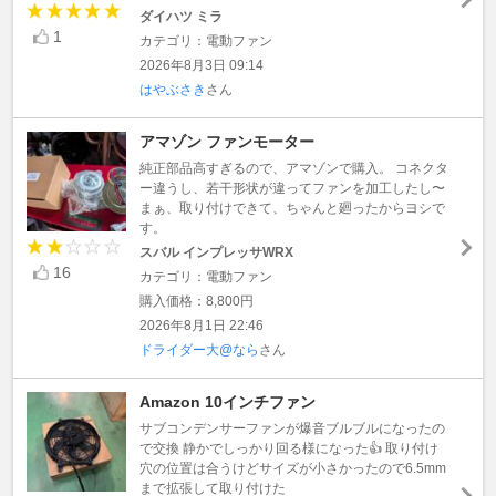
ダイハツ ミラ
1
カテゴリ：電動ファン
2026年8月3日 09:14
はやぶさき
さん
アマゾン ファンモーター
純正部品高すぎるので、アマゾンで購入。 コネクタ
ー違うし、若干形状が違ってファンを加工したし〜
まぁ、取り付けできて、ちゃんと廻ったからヨシで
す。
スバル インプレッサWRX
16
カテゴリ：電動ファン
購入価格：8,800円
2026年8月1日 22:46
ドライダー大@なら
さん
Amazon 10インチファン
サブコンデンサーファンが爆音ブルブルになったの
で交換 静かでしっかり回る様になった👍 取り付け
穴の位置は合うけどサイズが小さかったので6.5mm
まで拡張して取り付けた