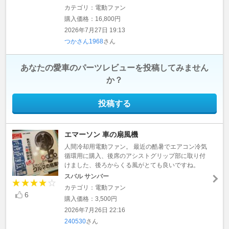
カテゴリ：電動ファン
購入価格：16,800円
2026年7月27日 19:13
つかさん1968
さん
あなたの愛車のパーツレビューを投稿してみません
か？
投稿する
エマーソン 車の扇風機
人間冷却用電動ファン。 最近の酷暑でエアコン冷気
循環用に購入、後席のアシストグリップ部に取り付
けました、後ろからくる風がとても良いですね。
スバル サンバー
カテゴリ：電動ファン
6
購入価格：3,500円
2026年7月26日 22:16
240530
さん