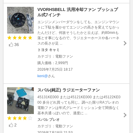
VVORHSBELL 汎用冷却ファン プッシュプ
ル式7インチ
エンジンメンバーダウンをしても、エンジンマウン
トに下駄を履かせてエンジンの高さを変えてなかっ
たんだけど、何故そうしたかと云えば、約80mmも
落とす事になるので、ラジエターホースや各ハーネ
スの長さが足 ...
36
トヨタ キャミ
カテゴリ：電動ファン
購入価格：2,999円
2026年7月25日 18:17
keni@
さん
スバル(純正) ラジエーターファン
45131KE000 または45121KE000 または45122KE0
00 多分どれ買っても同じ。調べた限りRAプレオの
電動ファンは年式グレードミッション全て関係なく
基本共通っぽいので、適度に ...
スバル プレオ
2
カテゴリ：電動ファン
2026年7月18日 21:53