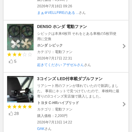
2026年7月18日 09:26
まぁ＠VELLFIREのある ...
さん
DENSO ホンダ 電動ファン
シビックは本来4枚羽 それをとある車種の5枚羽使
用に交換
ホンダ シビック
カテゴリ：電動ファン
2026年7月17日 22:31
5
起きてください アザゼルさん
さん
3コインズ LED付車載ダブルファン
リアシート用のファンが壊れていたので新調しまし
た。 事前にネットで見つけていたので、車検時に最
寄りの3コインズ実店舗で購入しました。
トヨタ C-HRハイブリッド
カテゴリ：電動ファン
28
購入価格：2,200円
2026年7月13日 14:22
GAK
さん