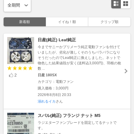
新着順
イイね！順
クリップ順
日産(純正) Leaf純正
今までサニーかプリメーラ純正電動ファンを付けて
いましたが、劣化が激しくそのうちバラバラになり
そうだったのでLeaf純正に換えしました。ネットで
物色した結果値段が安く(送料込3,000円)、羽根の枚
数 ...
2
日産 180SX
カテゴリ：電動ファン
購入価格：3,000円
2026年8月8日 20:33
溺れるイカ
さん
スバル(純正) フランジ ナット M5
ラジエターファンブレードを固定してるナットで
す。