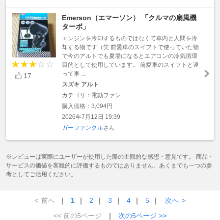
Emerson（エマーソン） 「クルマの扇風機
ターボ」
エンジンを冷却するものではなくて車内と人間を冷
却する物です（笑 前愛車のスイフトで使っていた物
で今のアルトでも夏場になるとエアコンの冷気循環
目的として使用しています。 前愛車のスイフトと違
って車 ...
17
スズキ アルト
カテゴリ：電動ファン
購入価格：3,094円
2026年7月12日 19:39
ガーファンクル
さん
※レビューは実際にユーザーが使用した際の主観的な感想・意見です。 商品・
サービスの価値を客観的に評価するものではありません。あくまでも一つの参
考としてご活用ください。
<
前へ
｜
1
｜
2
｜
3
｜
4
｜
5
｜
次へ
>
<< 前の5ページ
｜
次の5ページ >>