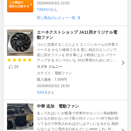
この商品の
2026年8月4日 23:55
価格を比較する
T.KENJ I
さん
同じ商品のレビュー一覧
エーネクストショップ JA11用オリジナル電
動ファン
コレに交換することにより エンジンルームの作業ス
ペースを かなり確保できる 更に 純正のエンジンで
直に回すファンを 外す事により軽快になり パワー
アップする ホンマかいな JA11専用のためにポン ...
25
スズキ ジムニー
カテゴリ：電動ファン
購入価格：7,599円
2026年8月3日 18:50
SAG.E
さん
中華 追加 電動ファン
走ってればいいが酷暑で停車中やエンジン再始動時
なかなか効かないので取り付け バンパー内で熱が回
ってるので外気入れれば少しはマシになるかな 熱回
らないように埋めるのめんどいしwww これ↓ ht ...