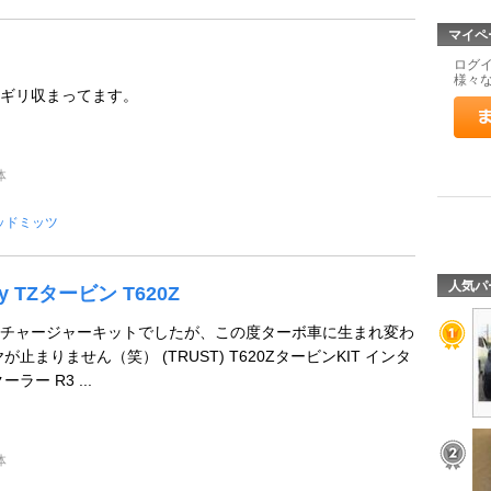
マイペ
ログ
様々
ギリ収まってます。
体
ッドミッツ
人気パ
dy TZタービン T620Z
ーチャージャーキットでしたが、この度ターボ車に生まれ変わ
止まりません（笑） (TRUST) T620ZタービンKIT インタ
ー R3 ...
体