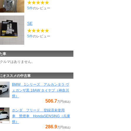
5件
のレビュー
SE
5件
のレビュー
た車
クルマはありません。
にオススメの中古車
BMW 1シリーズ アルカンタラ ヴ
ェガンザ黒 18AW タイヤプ（神奈川
県）
506.7
万円
(税込)
ホンダ フリード 登録済未使用
車 禁煙車 HondaSENSING（兵庫
県）
286.9
万円
(税込)