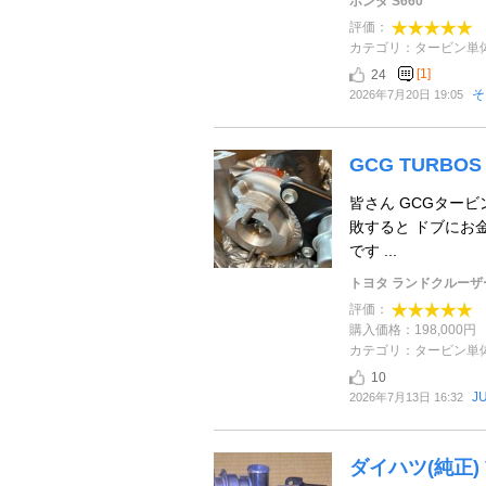
ホンダ S660
評価：
カテゴリ：タービン単
[1]
24
そ
2026年7月20日 19:05
GCG TURBOS
皆さん GCGター
敗すると ドブにお
です ...
トヨタ ランドクルーザー
評価：
購入価格：198,000円
カテゴリ：タービン単
10
J
2026年7月13日 16:32
ダイハツ(純正)