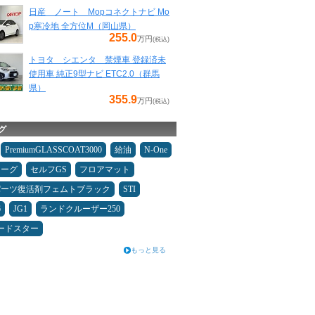
日産 ノート Mopコネクトナビ Mo
p寒冷地 全方位M（岡山県）
255.0
万円
(税込)
トヨタ シエンタ 禁煙車 登録済未
使用車 純正9型ナビ ETC2.0（群馬
県）
355.9
万円
(税込)
グ
PremiumGLASSCOAT3000
給油
N-One
ォーグ
セルフGS
フロアマット
パーツ復活剤フェムトブラック
STI
6
JG1
ランドクルーザー250
ードスター
もっと見る