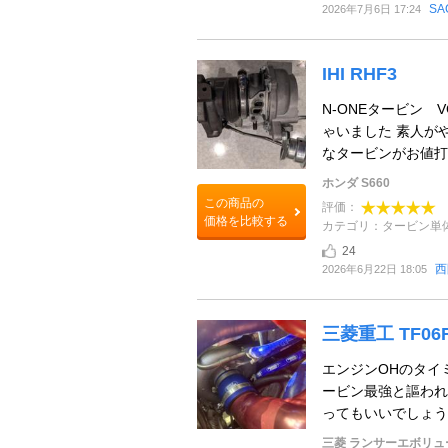
SA
2026年7月6日 17:24
IHI RHF3
N-ONEタービン 
ゃいました 素人が
なタービンがお値打ち
ホンダ S660
この商品の
評価：
価格を比較する
カテゴリ：タービン単
24
西
2026年6月22日 18:05
三菱重工 TF0
エンジンOHのタイ
ービン最強と謳われ
ってもいいでしょう。
三菱 ランサーエボリュ