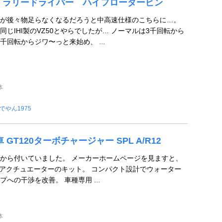
RKS ラリードライバー ハイフロータービン
が後々物足らなくなるだろうと中高速仕様のこちらに…。
じIHI製のVZ50とやらでしたが… ノーマルは3千回転から
回転からジワ〜っと来始め、 ...
体
でやん1975
 GT120ターボチャージャー SPL A/R12
から付いていました。 メーカーホームページを見ますと、
＆アクチュエーターのキット。 コンパクト設計でウォーター
への干渉を改善。 車種専用 ...
体