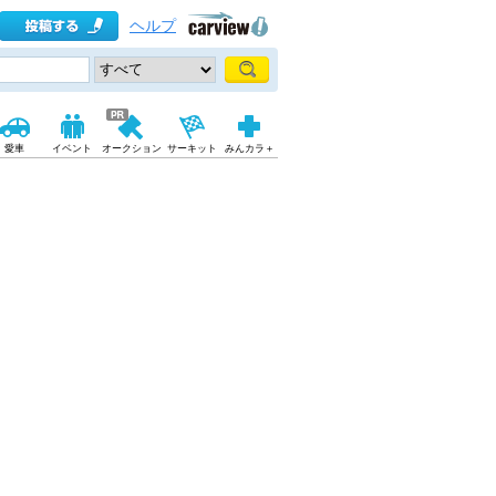
ヘルプ
愛車
イベント
オークション
サーキット
みんカラ＋