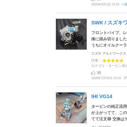
ぺ
2026年8月1日 21:41
SWK / スズ
フロントパイプ、レ
換に踏み切りました
うちにオイルクーラ
スズキ アルトワークス
評価：
カテゴリ：タービン単
35
ブ
2026年7月31日 16:10
IHI VG14
タービンの純正流用
が上がってて、この
てて注文😅 交換はデ