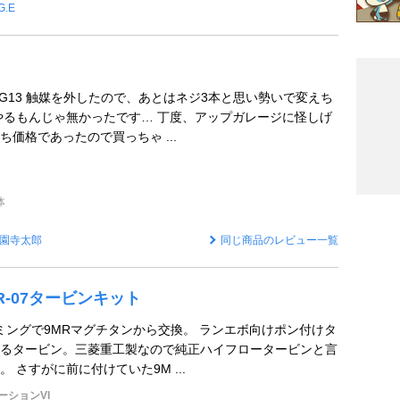
G.E
VG13 触媒を外したので、あとはネジ3本と思い勢いで変えち
やるもんじゃ無かったです… 丁度、アップガレージに怪しげ
価格であったので買っちゃ ...
体
園寺太郎
同じ商品のレビュー一覧
6R-07タービンキット
ミングで9MRマグチタンから交換。 ランエボ向けポン付けタ
るタービン。三菱重工製なので純正ハイフロータービンと言
 さすがに前に付けていた9M ...
ーションVI