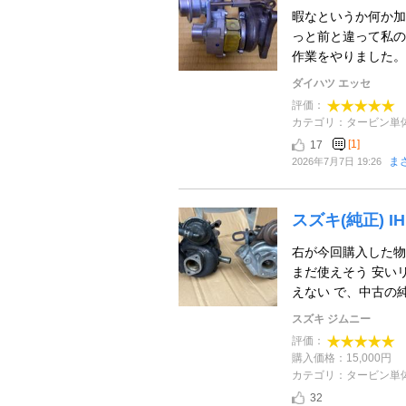
暇なというか何か加
っと前と違って私の
作業をやりました。。
ダイハツ エッセ
評価：
カテゴリ：タービン単
[1]
17
まさ
2026年7月7日 19:26
スズキ(純正) IH
右が今回購入した物
まだ使えそう 安い
えない で、中古の純正
スズキ ジムニー
評価：
購入価格：15,000円
カテゴリ：タービン単
32