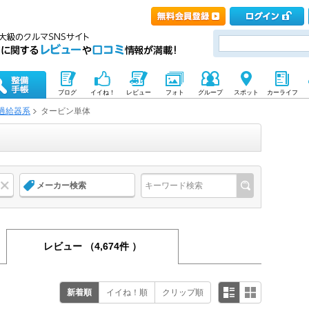
ブログ
イイね！
レビュー
フォト
グループ
スポット
カーライフ
過給器系
タービン単体
メーカー検索
レビュー
（4,674件 ）
新着順
イイね！順
クリップ順