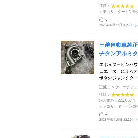
評価：
カテゴリ：タービン単
6
し
2026年6月22日 01:59
三菱自動車純正
チタンアルミタ
エボ９タービンハウ
ュエーターによるオー
ボ９のジャンクタービ
三菱 ランサーエボリュー
評価：
購入価格：222,660円
カテゴリ：タービン単
4
☆
2026年6月19日 22:10