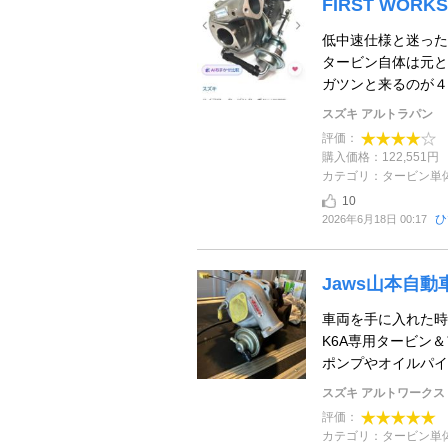
FIRST WO
低中速仕様と迷った
タービン自体は元と同
ガツンと来るのが４千
スズキ アルトラパン
評価：
購入価格：122,551円
カテゴリ：タービン単
10
ひ
2026年6月18日 00:17
Jaws山本自動車
車両を手に入れた時
K6A専用タービン
ポンプやオイルパイプ
スズキ アルトワークス
評価：
カテゴリ：タービン単