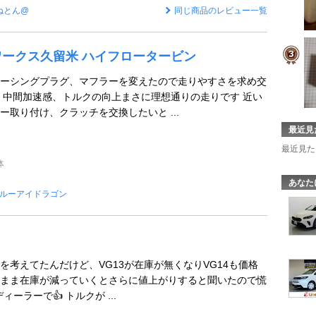
ねとん@
同じ商品のレビュー一覧
キワークス久留米 ハイフロータービン
ーシングプラグ、マフラーを変えたので走りやすさを求め交
 中間加速感、トルクの向上まさに理想通りの走りです 近い
ー取り付け、クラッチを交換したいと ...
最近見
最近見た
体
あなた
ルーアイドラゴン
を考えてたんだけど、VG13が在庫が無くなりVG14も価格
まま在庫が減っていくとさらに値上がりすると聞いたので慌
ィーラーで👍 トルクが ...