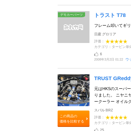
トラスト T78
デモカーパーツ
フレーム叩いてギリ
日産 グロリア
評価：
カテゴリ：タービン単
6
ウ
2008年3月2日 01:22
TRUST GRed
元はHKSのスーパ
りました。 ニヤニヤが
ークーラー オイルクーラ
スバル BRZ
この商品の
評価：
価格を比較する
カテゴリ：タービン単
25