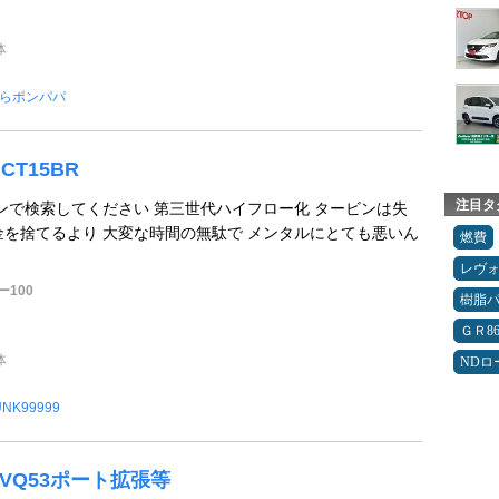
体
らポンパパ
 CT15BR
注目タ
ビンで検索してください 第三世代ハイフロー化 タービンは失
金を捨てるより 大変な時間の無駄で メンタルにとても悪いん
燃費
レヴ
100
樹脂
ＧＲ8
体
NDロ
UNK99999
 VQ53ポート拡張等