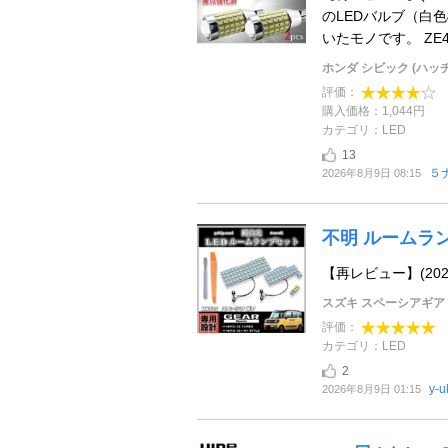
のLEDバルブ（白
いたモノです。 ZE4
ホンダ シビック (ハッ
評価：
購入価格：1,044円
カテゴリ：LED
13
５
2026年8月9日 08:15
不明 ルームラ
【再レビュー】(20
スズキ スペーシアギア
評価：
カテゴリ：LED
2
y-u
2026年8月9日 01:15