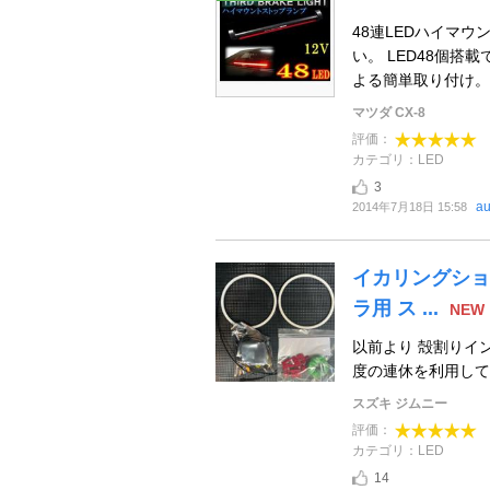
48連LEDハイマ
い。 LED48個搭
よる簡単取り付け。 +
マツダ CX-8
評価：
カテゴリ：LED
3
au
2014年7月18日 15:58
イカリングショッ
ラ用 ス ...
NEW
以前より 殻割りイ
度の連休を利用して
スズキ ジムニー
評価：
カテゴリ：LED
14