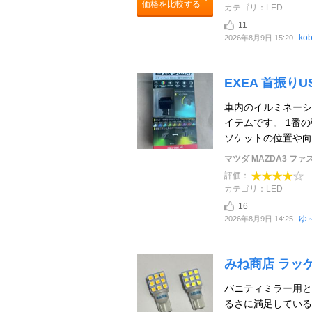
価格を比較する
カテゴリ：LED
11
ko
2026年8月9日 15:20
EXEA 首振り
車内のイルミネーシ
イテムです。 1番の
ソケットの位置や向き
マツダ MAZDA3 フ
評価：
カテゴリ：LED
16
ゆ
2026年8月9日 14:25
みね商店 ラッゲ
バニティミラー用と
るさに満足している