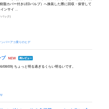
色樹脂カバー付きLEDバルブ）へ換装した際に回収・保管して
インサイ ...
チバック)
ナンバーアコ乗りのヒデ
ンプ
NEW
26/08/09) ちょっと明る過ぎるくらい明るいです。
ky