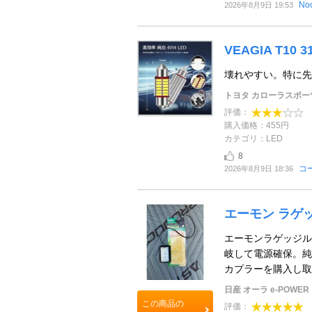
No
2026年8月9日 19:53
VEAGIA T10 
壊れやすい。特に先
トヨタ カローラスポ
評価：
購入価格：455円
カテゴリ：LED
8
コー
2026年8月9日 18:36
エーモン ラゲッジ
エーモンラゲッジル
岐して電源確保。純正
カプラーを購入し取付
日産 オーラ e-POWER
この商品の
評価：