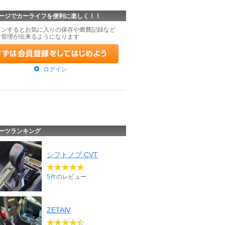
ージでカーライフを便利に楽しく！！
インするとお気に入りの保存や燃費記録など
な管理が出来るようになります
ログイン
ーツランキング
シフトノブ CVT
5件
のレビュー
ZETAⅣ