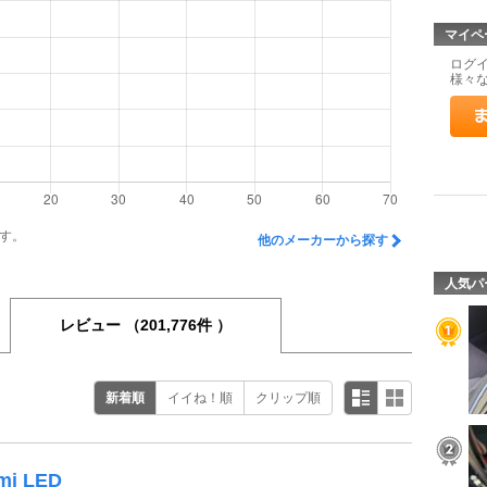
マイペ
ログ
様々
す。
他のメーカーから探す
人気パ
レビュー
（201,776件 ）
新着順
イイね！順
クリップ順
mi LED