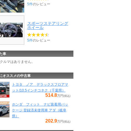
5件
のレビュー
スポーツステアリング
ホイール
5件
のレビュー
た車
クルマはありません。
にオススメの中古車
トヨタ ノア デラックスフロアマ
ット/10.5インチコネク（千葉県）
514.8
万円
(税込)
ホンダ フィット ナビ装着用パッ
ケージ 登録済未使用車 アダ（岐阜
県）
202.9
万円
(税込)