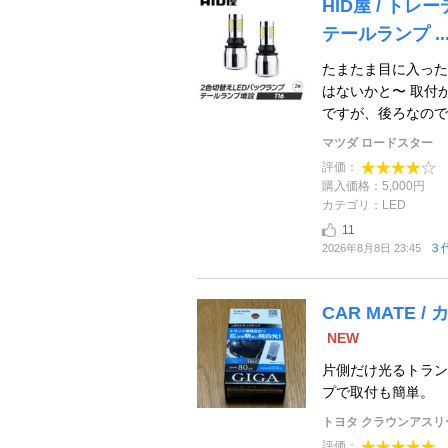
HID屋 / ト
テールランプ ..
たまたま目に入った
はないかと〜 取付
ですが、後ろなので
マツダ ロードスター
評価：
購入価格：5,000円
カテゴリ：LED
11
３
2026年8月8日 23:45
CAR MATE /
NEW
片側だけ光るトラン
プで取付も簡単。
トヨタ クラウンアスリ
評価：