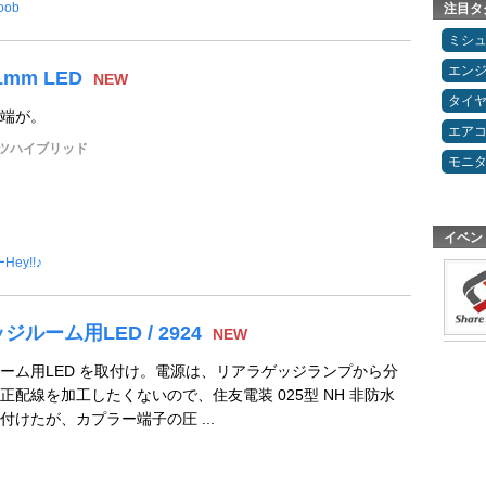
oob
注目タ
ミシ
エン
31mm LED
NEW
タイ
端が。
エア
ーツハイブリッド
モニ
イベン
Hey!!♪
ルーム用LED / 2924
NEW
ーム用LED を取付け。電源は、リアラゲッジランプから分
配線を加工したくないので、住友電装 025型 NH 非防水
けたが、カプラー端子の圧 ...