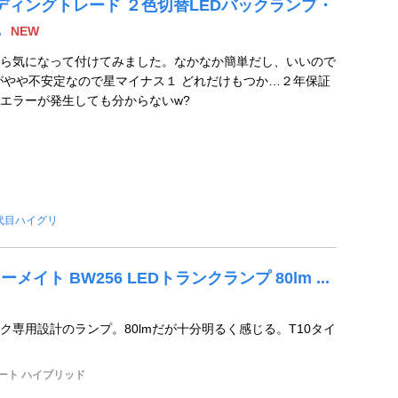
レーディングトレード ２色切替LEDバックランプ・
.
NEW
ら気になって付けてみました。なかなか簡単だし、いいので
がやや不安定なので星マイナス１ どれだけもつか…２年保証
エラーが発生しても分からないw?
代目ハイグリ
 カーメイト BW256 LEDトランクランプ 80lm ...
ク専用設計のランプ。80lmだが十分明るく感じる。T10タイ
ート ハイブリッド