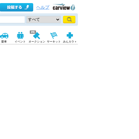
ヘルプ
愛車
イベント
オークション
サーキット
みんカラ＋