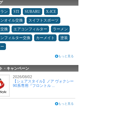
グ
ュラン
STI
SUBARU
X-ICE
ジンオイル交換
スイフトスポーツ
ヤ交換
エアコンフィルター
ラーメン
コンフィルター交換
カーメイト
塗装
ター
もっと見る
ト・キャンペーン
2026/08/02
【シェアスタイル】ノア ヴォクシー
90系専用『フロントル ...
もっと見る