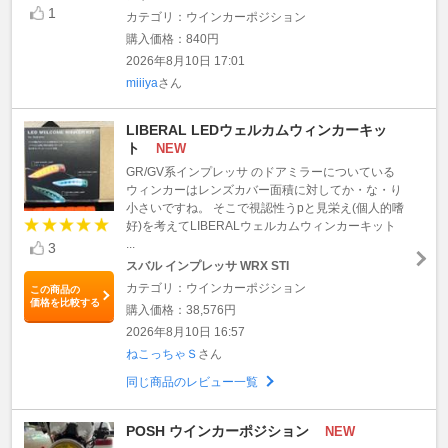
1
カテゴリ：ウインカーポジション
購入価格：840円
2026年8月10日 17:01
miiiya
さん
LIBERAL LEDウェルカムウィンカーキッ
ト
NEW
GR/GV系インプレッサ のドアミラーについている
ウィンカーはレンズカバー面積に対してか・な・り
小さいですね。 そこで視認性うpと見栄え(個人的嗜
好)を考えてLIBERALウェルカムウィンカーキット
...
3
スバル インプレッサ WRX STI
カテゴリ：ウインカーポジション
この商品の
価格を比較する
購入価格：38,576円
2026年8月10日 16:57
ねこっちゃＳ
さん
同じ商品のレビュー一覧
POSH ウインカーポジション
NEW