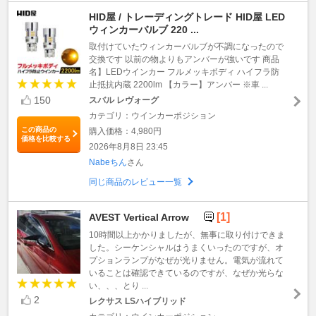
HID屋 / トレーディングトレード HID屋 LED
ウィンカーバルブ 220 ...
取付けていたウィンカーバルブが不調になったので
交換です 以前の物よりもアンバーが強いです 商品
名】LEDウインカー フルメッキボディ ハイフラ防
止抵抗内蔵 2200lm 【カラー】アンバー ※車 ...
150
スバル レヴォーグ
カテゴリ：ウインカーポジション
この商品の
購入価格：4,980円
価格を比較する
2026年8月8日 23:45
Nabeちん
さん
同じ商品のレビュー一覧
[1]
AVEST Vertical Arrow
10時間以上かかりましたが、無事に取り付けできま
した。シーケンシャルはうまくいったのですが、オ
プションランプがなぜが光りません。電気が流れて
いることは確認できているのですが、なぜか光らな
い、、、とり ...
2
レクサス LSハイブリッド