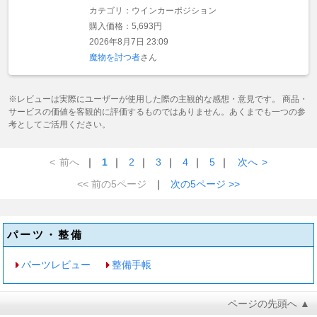
カテゴリ：ウインカーポジション
購入価格：5,693円
2026年8月7日 23:09
魔物を討つ者
さん
※レビューは実際にユーザーが使用した際の主観的な感想・意見です。 商品・
サービスの価値を客観的に評価するものではありません。あくまでも一つの参
考としてご活用ください。
<
前へ
｜
1
｜
2
｜
3
｜
4
｜
5
｜
次へ
>
<< 前の5ページ
｜
次の5ページ >>
パーツ・整備
パーツレビュー
整備手帳
ページの先頭へ ▲