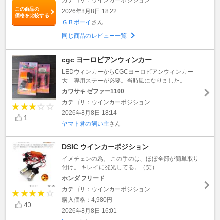
カテゴリ：ウインカーポジション
この商品の
2026年8月8日 18:22
価格を比較する
ＧＢボーイ
さん
同じ商品のレビュー一覧
cgc ヨーロピアンウィンカー
LEDウィンカーからCGCヨーロピアンウィンカー
大 専用ステーが必要。当時風になりました。
カワサキ ゼファー1100
カテゴリ：ウインカーポジション
2026年8月8日 18:14
1
ヤマト君の飼い主
さん
DSIC ウインカーポジション
イメチェンの為。 この手のは、ほぼ全部が簡単取り
付け。 キレイに発光してる。（笑）
ホンダ フリード
カテゴリ：ウインカーポジション
購入価格：4,980円
40
2026年8月8日 16:01