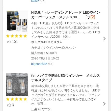
kazu+
さん
HID屋 / トレーディングトレード LEDウイン
[2]
カーパーフェクトステルス30 ...
今回『HID屋』さんの☝️ LEDウインカーパーフェク
トステルス ハイフラ防止抵抗内蔵 3000lm💡に交換
してみました🤗 今までは違う🇯🇵メーカーのLEDウ
インカーバルブ2000lmを装 ...
101
ホンダ N-BOXカスタム
カテゴリ：ウインカーポジション
購入価格：5,000円
2026年8月8日 10:02
bighand045
さん
fcl. ハイフラ防止LEDウインカー メタルス
テルスタイプ
前後4本交換しましたが特に不具合ありません。 期
待通りにキレが良くなり明るくなりました。 LEDチ
ップが目立たず見た目がとても良いです。 ファンノ
イズがするというレビューを何処かで見たのです
が、普通 ...
3
三菱 eKワゴン