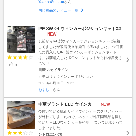
YaaaaaSuuuuu
さん
同じ商品のレビュー一覧
IPF XW-04 ウィンカーポジションキットX2
NEW
以前からIPF製ウィンカーポジションキットは装着
してましたが装着後９年経過で壊れました。 今回新
たに購入したIPF製ウィンカーポジションキット
は、以前購入したポジションキットから仕様変更さ
れてLE ...
5
日産 スカイライン
カテゴリ：ウインカーポジション
2026年8月10日 19:32
おすし．
さん
中華ブランド LED ウインカー
NEW
今付いている純正サイドウインカーのクリアカバー
が外れてしまったので、ネットで純正同等品を探し
ていたらLEDウインカーを発見！ ついついポチって
しまいました。
シトロエン C6