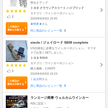
明るさアップ
トヨタ クラウンアスリート ハイブリッド
カテゴリ：ウインカーポジション
3
2026年8月9日 20:45
★咲夜★
さん
この商品の
価格を比較する
同じ商品のレビュー一覧
siecle / ジェイロード S608 complete
US仕様化に必要なウインカーポジション。 ヤフオ
クでお安くGETしました。
トヨタ RAV4
カテゴリ：ウインカーポジション
購入価格：2,000円
3
2026年8月9日 19:23
くぬ太郎
さん
この商品の
価格を比較する
同じ商品のレビュー一覧
ランエージ商事 ウェルカムウインカー
4回に設定！