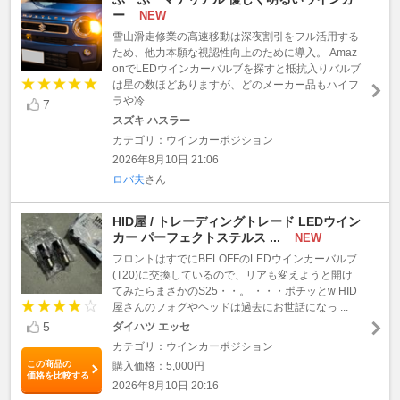
ー
NEW
雪山滑走修業の高速移動は深夜割引をフル活用する
ため、他力本願な視認性向上のために導入。 Amaz
onでLEDウインカーバルブを探すと抵抗入りバルブ
は星の数ほどありますが、どのメーカー品もハイフ
ラや冷 ...
7
スズキ ハスラー
カテゴリ：ウインカーポジション
2026年8月10日 21:06
ロバ夫
さん
HID屋 / トレーディングトレード LEDウイン
カー パーフェクトステルス ...
NEW
フロントはすでにBELOFFのLEDウインカーバルブ
(T20)に交換しているので、リアも変えようと開け
てみたらまさかのS25・・。 ・・・ポチッとw HID
屋さんのフォグやヘッドは過去にお世話になっ ...
5
ダイハツ エッセ
カテゴリ：ウインカーポジション
この商品の
購入価格：5,000円
価格を比較する
2026年8月10日 20:16