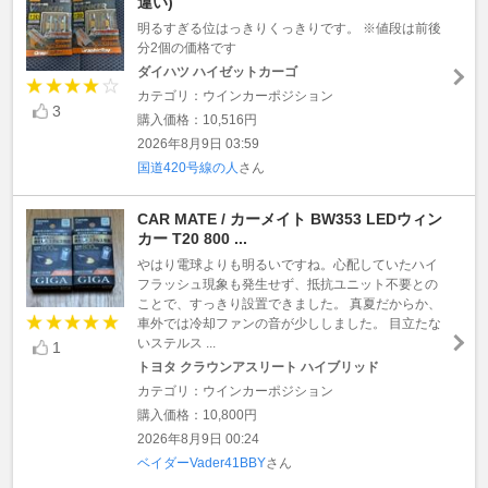
違い)
明るすぎる位はっきりくっきりです。 ※値段は前後
分2個の価格です
ダイハツ ハイゼットカーゴ
カテゴリ：ウインカーポジション
3
購入価格：10,516円
2026年8月9日 03:59
国道420号線の人
さん
CAR MATE / カーメイト BW353 LEDウィン
カー T20 800 ...
やはり電球よりも明るいですね。心配していたハイ
フラッシュ現象も発生せず、抵抗ユニット不要との
ことで、すっきり設置できました。 真夏だからか、
車外では冷却ファンの音が少ししました。 目立たな
いステルス ...
1
トヨタ クラウンアスリート ハイブリッド
カテゴリ：ウインカーポジション
購入価格：10,800円
2026年8月9日 00:24
ベイダーVader41BBY
さん