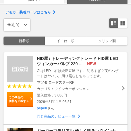
デモカー装着パーツはこちら
新着順
イイね！順
クリップ順
HID屋 / トレーディングトレード HID屋 LED
ウィンカーバルブ 220 ...
NEW
左はLED、右は純正豆球です。 明るすぎ？夜のハザ
ードはヤバい。周り照らしちゃってます。
マツダ ロードスターRF
カテゴリ：ウインカーポジション
購入価格：3,686円
この商品の
価格を比較する
2026年8月11日 03:51
pepen
さん
同じ商品のレビュー一覧
ぶーぶーマテリアル 優しく明るいウインカ