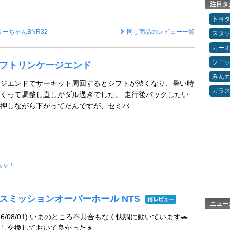
注目タ
トヨ
リーちゃんBNR32
同じ商品のレビュー一覧
スタ
カー
ソニ
g シフトリンケージエンド
みん
ジエンドでサーキット周回するとシフトが渋くなり、暑い時
ガラ
くって調整し直しがダル過ぎでした。 走行後バックしたい
押しながら下がってたんですが、セミバ ...
ちゃ！
ンスミッションオーバーホール NTS
ニュー
6/08/01) いまのところ不具合もなく快調に動いています🚗
し交換しておいて良かったぁ…