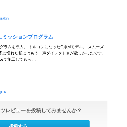
rakin
CSLミッションプログラム
ログラムを導入。 トルコンになったG系Mモデル。 スムーズ
系に慣れた私にはもう一声ダイレクトさが欲しかったです。
nceで施工してもら ...
ji_K
ーツレビューを投稿してみませんか？
投稿する