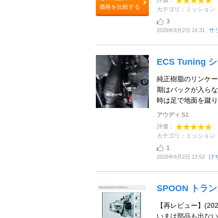
評価：
価格を比較する
カテゴリ：ミッション
3
サ
2026年8月2日 16:31
ECS Tunin
純正樹脂のリンケー
期はバックが入らな
時は足で地面を蹴り
アウディ S1
評価：
カテゴリ：ミッション
1
け
2026年8月2日 13:52
SPOON トラ
【再レビュー】(202
いまは部品も出ない