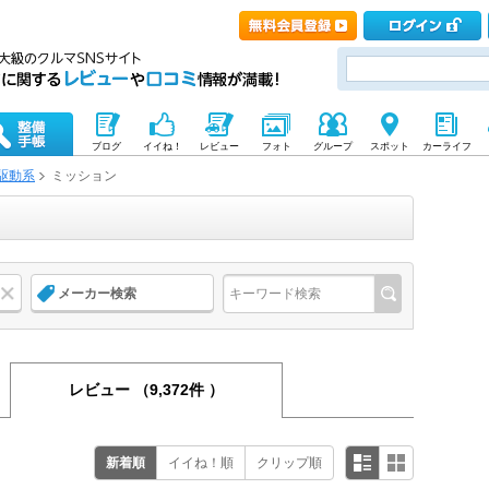
ブログ
イイね！
レビュー
フォト
グループ
スポット
カーライフ
駆動系
ミッション
メーカー検索
レビュー
（9,372件 ）
新着順
イイね！順
クリップ順