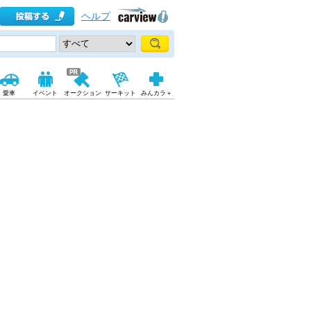
ヘルプ
愛車
イベント
オークション
サーキット
みんカラ＋