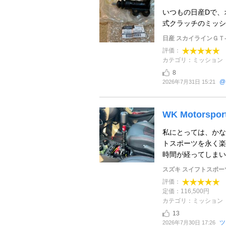
いつもの日産Dで、オ
式クラッチのミッシ
日産 スカイラインＧＴ
評価：
カテゴリ：ミッション
8
@
2026年7月31日 15:21
WK Motorsp
私にとっては、かな
トスポーツを永く楽
時間が経ってしまい、
スズキ スイフトスポー
評価：
定価：116,500円
カテゴリ：ミッション
13
ツ
2026年7月30日 17:26