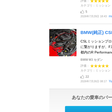
評価：
カテゴリ：ミッション
5
mu
2026年7月29日 18:43
BMW(純正) 
CSLミッションプ
に繋がりますが、F
都内のR Performa
BMW M3 セダン
評価：
カテゴリ：ミッション
22
Yu
2026年7月26日 08:17
あなたの愛車のパ