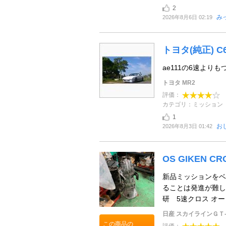
2
みっ
2026年8月6日 02:19
トヨタ(純正) 
ae111の6速よ
トヨタ MR2
評価：
カテゴリ：ミッション
1
おじ
2026年8月3日 01:42
OS GIKEN CR
新品ミッションをベ
ることは発進が難し
研 5速クロス オー
日産 スカイラインＧＴ
この商品の