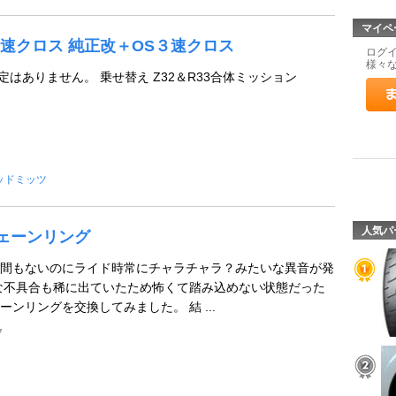
マイペ
速クロス 純正改＋OS３速クロス
ログ
様々
定はありません。 乗せ替え Z32＆R33合体ミッション
ッドミッツ
人気パ
T チェーンリング
間もないのにライド時常にチャラチャラ？みたいな異音が発
な不具合も稀に出ていたため怖くて踏み込めない状態だった
ンリングを交換してみました。 結 ...
7