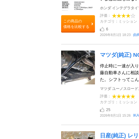
ホンダ インテグラタイ
評価：
この商品の
カテゴリ：ミッション
価格を比較する
6
由
2026年8月1日 18:23
マツダ(純正) 
停止時に一速が入り
藤自動車さんに相談
た。シフトってこん
マツダ ユーノスロード
評価：
カテゴリ：ミッション
25
IK
2026年8月1日 15:26
日産(純正) レ