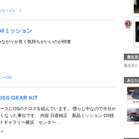
ちー♪(´ε｀ )
C60ミッション
りもつながりが良く気持ちがいいのが特徴
最近見
最近見た
ー335
あなた
OSS GEAR KIT
ースにOSのクロスを組んでいます。 慣らし中なので今分か
くなった事位です。 内容 日産純正 新品ミッション OS技
トギャラリー横浜 センター ...
‐Ｒ