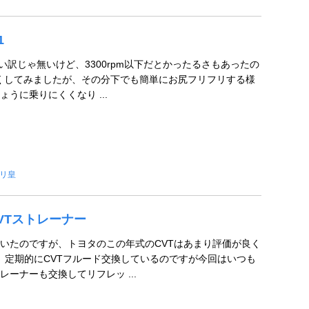
1
下が無い訳じゃ無いけど、3300rpm以下だとかったるさもあったの
良くしてみましたが、その分下でも簡単にお尻フリフリする様
うに乗りにくくなり ...
リ皇
CVTストレーナー
いたのですが、トヨタのこの年式のCVTはあまり評価が良く
m毎、定期的にCVTフルード交換しているのですが今回はいつも
ーナーも交換してリフレッ ...