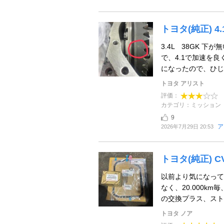
トヨタ(純正) 4.
3.4L 38GK 
で、4.1で加速を
になったので、ひじょ
トヨタ アリスト
評価：
カテゴリ：ミッション
9
ア
2026年7月29日 20:53
トヨタ(純正) 
以前より気になって
なく、20.000k
の交換プラス、ストレ
トヨタ ノア