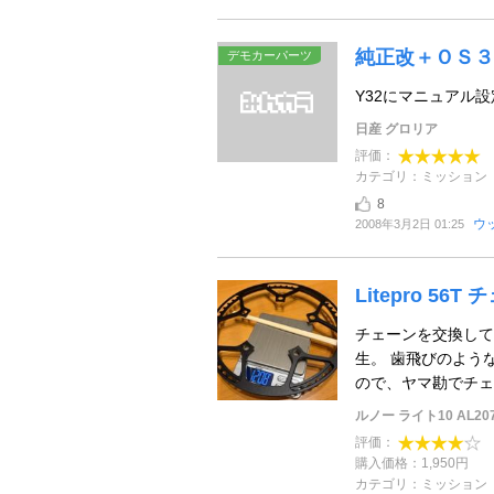
純正改＋ＯＳ３
デモカーパーツ
Y32にマニュアル設
日産 グロリア
評価：
カテゴリ：ミッション
8
ウ
2008年3月2日 01:25
Litepro 56
チェーンを交換して
生。 歯飛びのよう
ので、ヤマ勘でチェー
ルノー ライト10 AL20
評価：
購入価格：1,950円
カテゴリ：ミッション