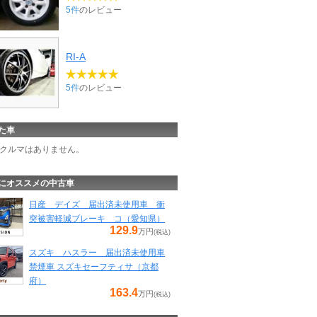
5件
のレビュー
RI-A
5件
のレビュー
た車
クルマはありません。
にオススメの中古車
日産 デイズ 届出済未使用車 衝
突被害軽減ブレーキ コ（愛知県）
129.9
万円
(税込)
スズキ ハスラー 届出済未使用車
禁煙車 スズキセーフティサ（京都
府）
163.4
万円
(税込)