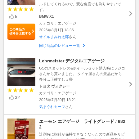
ルドしてくれるので、変な角度でも測りやすいで
す。
5
BMW X1
カテゴリ：エアゲージ
この商品の
2026年8月1日 18:36
価格を比較する
オイルまみれ太郎
さん
同じ商品のレビュー一覧
Lehrmeister デジタルエアゲージ
GSのスタッドレス&ホイールセット購入時にフジコ
さんから貰いました。 タイヤ屋さんの景品だから
多分…正確でしょ😅
トヨタ ヴォクシー
カテゴリ：エアゲージ
32
2026年7月30日 18:21
気まぐれカーマ
さん
エーモン エアゲージ ライトグレード / 882
2
計測時に指針が保持できなくなったので新品をリピ