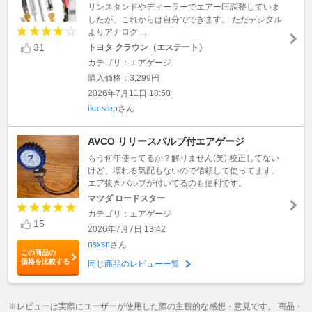
リンスタンドやディーラーでエアー圧調整していま
したが、これからは自分でできます。 ただデジタル
よりアナログ ...
31
トヨタ クラウン（エステート）
カテゴリ：エアゲージ
購入価格：3,299円
2026年7月11日 18:50
ika-step
さん
AVCO リリースバルブ付エアゲージ
もう何年使ってるか？解りません(笑) 校正してない
けど、壊れる気配もないので信頼して使ってます。
エア抜きバルブが付いてるのも便利です。
マツダ ロードスター
カテゴリ：エアゲージ
15
2026年7月7日 13:42
nsxsn
さん
この商品の
価格を比較する
同じ商品のレビュー一覧
※レビューは実際にユーザーが使用した際の主観的な感想・意見です。 商品・