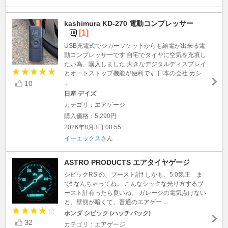
kashimura KD-270 電動コンプレッサー
[1]
USB充電式でジガーソケットからも給電が出来る電
動コンプレッサーです 自宅でタイヤに空気を充填し
たい為、購入しました 大きなデジタルディスプレイ
とオートストップ機能が便利です 日本の会社 カシ
...
10
日産 デイズ
カテゴリ：エアゲージ
購入価格：5,290円
2026年8月3日 08:55
イーエックス
さん
ASTRO PRODUCTS エアタイヤゲージ
シビックRS の、ブースト計❗️ しかも、5.0気圧 ま
で❗️ なんちゃってね。 こんなシックな光り方するブ
ースト計有ったら良いね。 ガレージの電気点けない
と、壁側が暗くて、普通のエアゲー ...
ホンダ シビック (ハッチバック)
32
カテゴリ：エアゲージ