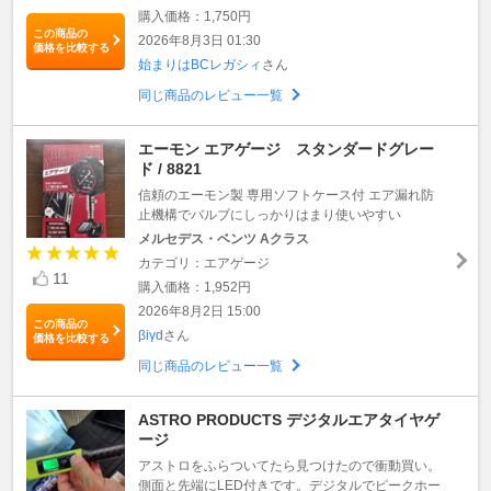
購入価格：1,750円
この商品の
2026年8月3日 01:30
価格を比較する
始まりはBCレガシィ
さん
同じ商品のレビュー一覧
エーモン エアゲージ スタンダードグレー
ド / 8821
信頼のエーモン製 専用ソフトケース付 エア漏れ防
止機構でバルブにしっかりはまり使いやすい
メルセデス・ベンツ Aクラス
カテゴリ：エアゲージ
11
購入価格：1,952円
2026年8月2日 15:00
この商品の
βiγd
さん
価格を比較する
同じ商品のレビュー一覧
ASTRO PRODUCTS デジタルエアタイヤゲ
ージ
アストロをふらついてたら見つけたので衝動買い。
側面と先端にLED付きです。デジタルでピークホー