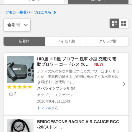
デモカー装着パーツはこちら
新着順
イイね！順
クリップ順
HID屋 HID屋 ブロワー 洗車 小型 充電式 電
動ブロワー コードレス 水 ...
NEW
ボディの水滴を吹き飛ばすほどのパワーは ありませ
んが 洗車後の拭き上げの際に垂れてくる水滴を吹
き飛ばすには便利です。
スバル インプレッサ G4
2
カテゴリ：エアゲージ
2026年8月8日 11:43
ドンジル
さん
BRIDGESTONE RACING AIR GAUGE RGC
-20(ストレ ...