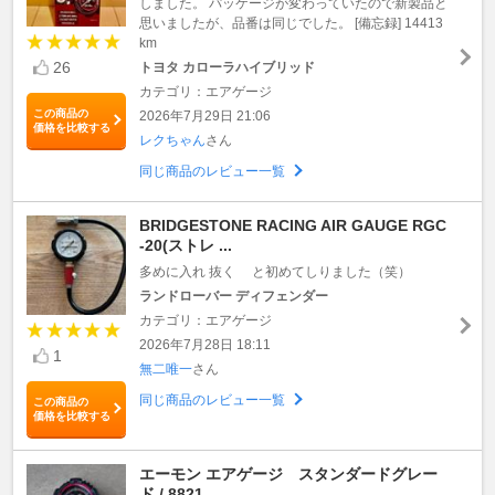
しました。 パッケージが変わっていたので新製品と
思いましたが、品番は同じでした。 [備忘録] 14413
km
26
トヨタ カローラハイブリッド
カテゴリ：エアゲージ
この商品の
2026年7月29日 21:06
価格を比較する
レクちゃん
さん
同じ商品のレビュー一覧
BRIDGESTONE RACING AIR GAUGE RGC
-20(ストレ ...
多めに入れ 抜く と初めてしりました（笑）
ランドローバー ディフェンダー
カテゴリ：エアゲージ
2026年7月28日 18:11
1
無二唯一
さん
同じ商品のレビュー一覧
この商品の
価格を比較する
エーモン エアゲージ スタンダードグレー
ド / 8821