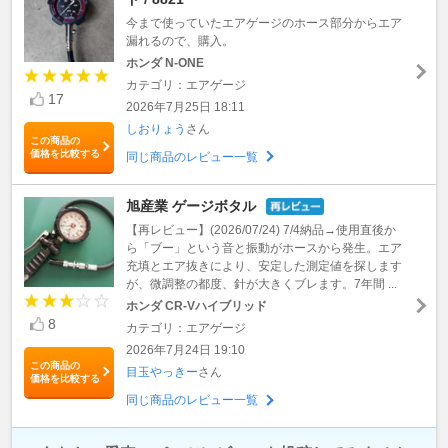
今まで使っていたエアゲージのホース部分からエア
漏れるので、購入。
ホンダ N-ONE
カテゴリ：エアゲージ
17
2026年7月25日 18:11
しおりょう
さん
この商品の
価格を比較する
同じ商品のレビュー一覧
旭産業 ゲージボタル
【再レビュー】(2026/07/24) 7/4納品→使用直後か
ら「ブー」という音と振動がホースから発生。エア
充填とエア抜きにより、安定した測定値を探します
が、微調整の都度、針が大きくブレます。7年間 ...
ホンダ CR-Vハイブリッド
8
カテゴリ：エアゲージ
2026年7月24日 19:10
この商品の
目玉やっきー
さん
価格を比較する
同じ商品のレビュー一覧