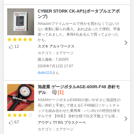
CYBER STORK CK-AP1(ポータブルエアポ
ンプ)
Amazonプライムセールで何かを買わなくてはいけ
ない衝動に駆られ購入。あればあったで便利。早速
使ってみました。車両4台あるんで買ってよかった
かも。
12
スズキ アルトワークス
カテゴリ：エアゲージ
購入価格：7,920円
2026年7月12日 17:07
dutro110
さん
旭産業 ゲージボタルAGE-600R-F48 赤針モ
[1]
デル
ASAHIゲージボタルEX600の使いやすさに視認性の
高い赤針と手放しで使えるC-F48細口ソケットチャ
ックを組み合わせた乗用車・バン向けの特別仕様モ
デルです 【特長】 赤針仕様で白文字盤上でも指 ...
67
アウディ TT RS プラスクーペ
カテゴリ：エアゲージ