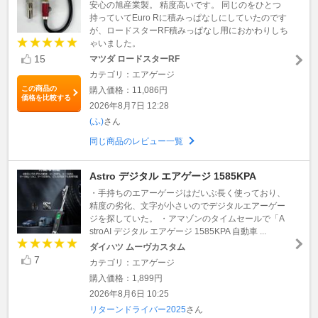
安心の旭産業製。 精度高いです。 同じのをひとつ
持っていてEuro Rに積みっぱなしにしていたのです
が、ロードスターRF積みっぱなし用におかわりしち
ゃいました。
15
マツダ ロードスターRF
カテゴリ：エアゲージ
この商品の
購入価格：11,086円
価格を比較する
2026年8月7日 12:28
(ふ)
さん
同じ商品のレビュー一覧
Astro デジタル エアゲージ 1585KPA
・手持ちのエアーゲージはだいぶ長く使っており、
精度の劣化、文字が小さいのでデジタルエアーゲー
ジを探していた。 ・アマゾンのタイムセールで「A
stroAI デジタル エアゲージ 1585KPA 自動車 ...
ダイハツ ムーヴカスタム
7
カテゴリ：エアゲージ
購入価格：1,899円
2026年8月6日 10:25
リターンドライバー2025
さん