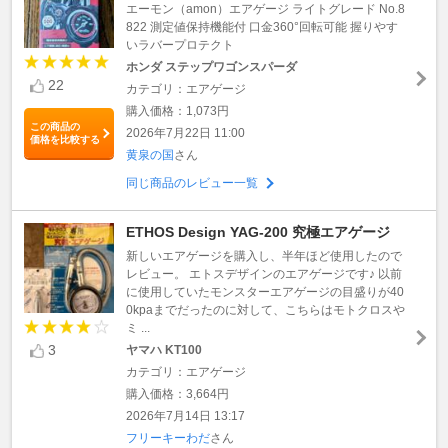
エーモン（amon）エアゲージ ライトグレード No.8
822 測定値保持機能付 口金360°回転可能 握りやす
いラバープロテクト
ホンダ ステップワゴンスパーダ
22
カテゴリ：エアゲージ
購入価格：1,073円
この商品の
2026年7月22日 11:00
価格を比較する
黄泉の国
さん
同じ商品のレビュー一覧
ETHOS Design YAG-200 究極エアゲージ
新しいエアゲージを購入し、半年ほど使用したので
レビュー。 エトスデザインのエアゲージです♪ 以前
に使用していたモンスターエアゲージの目盛りが40
0kpaまでだったのに対して、こちらはモトクロスや
ミ ...
3
ヤマハ KT100
カテゴリ：エアゲージ
購入価格：3,664円
2026年7月14日 13:17
フリーキーわだ
さん