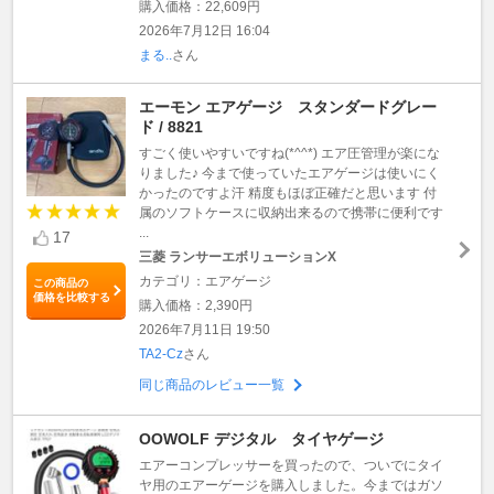
購入価格：22,609円
2026年7月12日 16:04
まる..
さん
エーモン エアゲージ スタンダードグレー
ド / 8821
すごく使いやすいですね(*^^*) エア圧管理が楽にな
りました♪ 今まで使っていたエアゲージは使いにく
かったのですよ汗 精度もほぼ正確だと思います 付
属のソフトケースに収納出来るので携帯に便利です
...
17
三菱 ランサーエボリューションX
カテゴリ：エアゲージ
この商品の
価格を比較する
購入価格：2,390円
2026年7月11日 19:50
TA2-Cz
さん
同じ商品のレビュー一覧
OOWOLF デジタル タイヤゲージ
エアーコンプレッサーを買ったので、ついでにタイ
ヤ用のエアーゲージを購入しました。今まではガソ