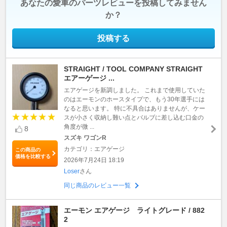
あなたの愛車のパーツレビューを投稿してみません
か？
投稿する
STRAIGHT / TOOL COMPANY STRAIGHT
エアーゲージ ...
エアゲージを新調しました。 これまで使用していた
のはエーモンのホースタイプで、もう30年選手には
なると思います。 特に不具合はありませんが、ケー
スが小さく収納し難い点とバルブに差し込む口金の
角度が微 ...
8
スズキ ワゴンR
カテゴリ：エアゲージ
この商品の
価格を比較する
2026年7月24日 18:19
Loser
さん
同じ商品のレビュー一覧
エーモン エアゲージ ライトグレード / 882
2