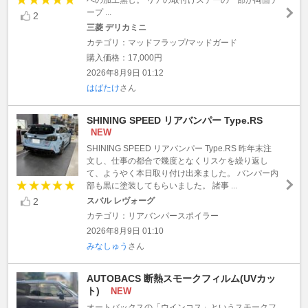
ープ ...
2
三菱 デリカミニ
カテゴリ：マッドフラップ/マッドガード
購入価格：17,000円
2026年8月9日 01:12
はばたけ
さん
SHINING SPEED リアバンパー Type.RS
NEW
SHINING SPEED リアバンパー Type.RS 昨年末注
文し、仕事の都合で幾度となくリスケを繰り返し
て、ようやく本日取り付け出来ました。 バンパー内
部も黒に塗装してもらいました。 諸事 ...
2
スバル レヴォーグ
カテゴリ：リアバンパースポイラー
2026年8月9日 01:10
みなしゅう
さん
AUTOBACS 断熱スモークフィルム(UVカッ
ト)
NEW
オートバックスの「ウインコス」というスモークフ