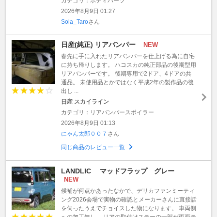
カテゴリ：ボディパーツ
2026年8月9日 01:27
Sola_Taro
さん
日産(純正) リアバンパー
NEW
春先に手に入れたリアバンパーを仕上げる為に自宅
に持ち帰りします。 ハコスカの純正部品の後期型用
リアバンパーです。 後期専用で2ドア、4ドアの共
通品。 未使用品とかではなく平成2年の製作品の後
出し ...
日産 スカイライン
カテゴリ：リアバンパースポイラー
2026年8月9日 01:13
にゃん太郎００７
さん
同じ商品のレビュー一覧
LANDLIC マッドフラップ グレー
NEW
候補が何点かあったなかで、デリカファンミーティ
ング2026会場で実物の確認とメーカーさんに直接話
を伺ったうえでチョイスした物になります。 車両側
への加工無し。 リアの取付けステーの一部が両面テ