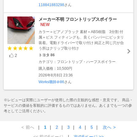
118841883298
さん
メーカー不明 フロントリップスポイラー
NEW
カラー＝ピアノブラック 素材＝ABS樹脂 3分割 付
属＝ビス フィティングも、良くバンパーにピッタリ
装着。電動ドライバーで取り付け 純正と同じ穴が合
う所はクリップ取り付け
2
トヨタ 86
カテゴリ：フロントリップ・ハーフスポイラー
購入価格：10,500円
2026年8月8日 23:36
Works囃師＠86
さん
※レビューは実際にユーザーが使用した際の主観的な感想・意見です。 商品・
サービスの価値を客観的に評価するものではありません。あくまでも一つの参
考としてご活用ください。
<
前へ
｜
1
｜
2
｜
3
｜
4
｜
5
｜
次へ
>
<< 前の5ページ
｜
次の5ページ >>