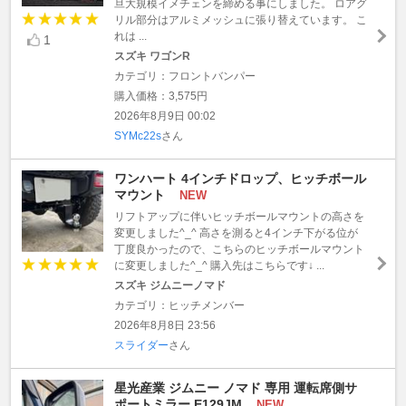
旦大規模イメチェンを締める事にしました。 ロアグ
リル部分はアルミメッシュに張り替えています。 こ
れは ...
1
スズキ ワゴンR
カテゴリ：フロントバンパー
購入価格：3,575円
2026年8月9日 00:02
SYMc22s
さん
ワンハート 4インチドロップ、ヒッチボール
マウント
NEW
リフトアップに伴いヒッチボールマウントの高さを
変更しました^_^ 高さを測ると4インチ下がる位が
丁度良かったので、こちらのヒッチボールマウント
に変更しました^_^ 購入先はこちらです↓ ...
スズキ ジムニーノマド
カテゴリ：ヒッチメンバー
2026年8月8日 23:56
スライダー
さん
星光産業 ジムニー ノマド 専用 運転席側サ
ポートミラー E129JM
NEW