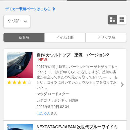
デモカー装着パーツはこちら
新着順
イイね！順
クリップ順
自作 カウルトップ 塗装 バージョン2
NEW
2017年の同じ時期にパーツレビューが上がってるっ
ていう⋯。 ほぼ9年くらいになりますが、塗装の劣
化が目立ってきたので元から取っておいた⋯⋯、 も
とい、コイツに付いていたカウルトップを取ってお
いた ...
マツダ ロードスター
カテゴリ：ボンネット関連
2026年8月9日 02:34
ほたるん
さん
NEXTSTAGE-JAPAN 次世代ブルーワイドミ