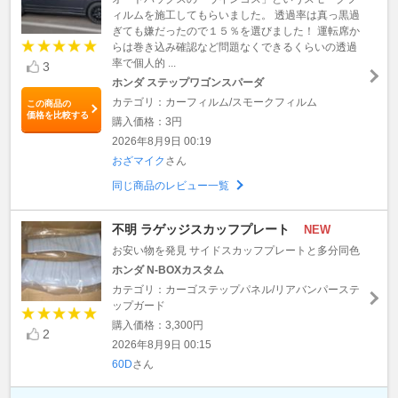
ィルムを施工してもらいました。 透過率は真っ黒過
ぎても嫌だったので１５％を選びました！ 運転席か
らは巻き込み確認など問題なくできるくらいの透過
率で個人的 ...
3
ホンダ ステップワゴンスパーダ
カテゴリ：カーフィルム/スモークフィルム
この商品の
価格を比較する
購入価格：3円
2026年8月9日 00:19
おざマイク
さん
同じ商品のレビュー一覧
不明 ラゲッジスカッフプレート
NEW
お安い物を発見 サイドスカッフプレートと多分同色
ホンダ N-BOXカスタム
カテゴリ：カーゴステップパネル/リアバンパーステ
ップガード
購入価格：3,300円
2
2026年8月9日 00:15
60D
さん