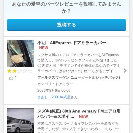
あなたの愛車のパーツレビューを投稿してみません
か？
投稿する
不明 AliExpress ドアミラーカバー
NEW
レクサス風のエアロドアミラーカバーをAliExpress
で購入し、3Mのラッピングフィルムを貼りました
🙂 内装と同じデザインですが車体が黒なのでドアミ
ラーカバーには合わないですねー しかもデザイ ...
2
フォルクスワーゲン ニュービートル (ハッチバック)
カテゴリ：ドアミラー
2026年8月9日 00:06
まあし 2001年式黒
さん
スズキ(純正) 80th Anniversary FMエアロ用
バンパー&スポイ ...
NEW
本来はスズキスポーツ タイプⅡバンパーを装着する
予定でしたが、全く入手できないため、こちらで一