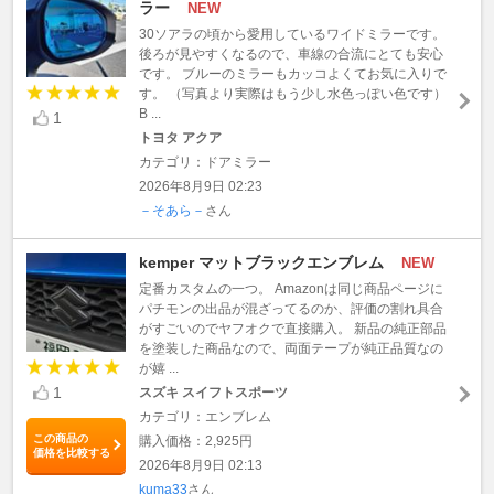
ラー
NEW
30ソアラの頃から愛用しているワイドミラーです。
後ろが見やすくなるので、車線の合流にとても安心
です。 ブルーのミラーもカッコよくてお気に入りで
す。 （写真より実際はもう少し水色っぽい色です）
B ...
1
トヨタ アクア
カテゴリ：ドアミラー
2026年8月9日 02:23
－そあら－
さん
kemper マットブラックエンブレム
NEW
定番カスタムの一つ。 Amazonは同じ商品ページに
パチモンの出品が混ざってるのか、評価の割れ具合
がすごいのでヤフオクで直接購入。 新品の純正部品
を塗装した商品なので、両面テープが純正品質なの
が嬉 ...
1
スズキ スイフトスポーツ
カテゴリ：エンブレム
この商品の
購入価格：2,925円
価格を比較する
2026年8月9日 02:13
kuma33
さん