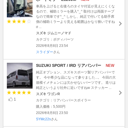
車高を上げると右後ろのタイヤ付近が見えにくくな
るので、補助ミラーを購入^_^ 取付けは両面テープ
なので簡単です^_^ しかし、純正で付いてる助手席
側の補助ミラーより見える範囲はかなり狭いですね
σ ...
スズキ ジムニーノマド
カテゴリ：ボディパーツ
2026年8月8日 23:54
スライダー
さん
SUZUKI SPORT / IRD リアバンパー
NEW
純正オプション、スズキスポーツ製リアバンパーで
す。 今や希少な品になって参りました...。 今回の大
規模イメチェンには欠かせないパーツです。 造りは
純正というより社外に近いですねw ステッカー ...
スズキ ワゴンR
1
カテゴリ：リアバンパースポイラー
購入価格：5,500円
2026年8月8日 23:50
SYMc22s
さん