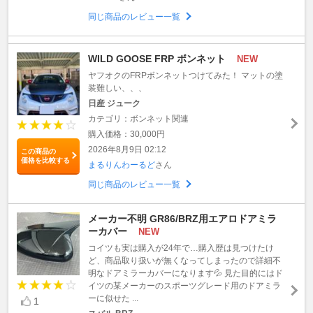
同じ商品のレビュー一覧
WILD GOOSE FRP ボンネット
NEW
ヤフオクのFRPボンネットつけてみた！ マットの塗
装難しい、、、
日産 ジューク
カテゴリ：ボンネット関連
購入価格：30,000円
2026年8月9日 02:12
この商品の
価格を比較する
まるりんわーるど
さん
同じ商品のレビュー一覧
メーカー不明 GR86/BRZ用エアロドアミラ
ーカバー
NEW
コイツも実は購入が24年で…購入歴は見つけたけ
ど、商品取り扱いが無くなってしまったので詳細不
明なドアミラーカバーになります💦 見た目的にはド
イツの某メーカーのスポーツグレード用のドアミラ
ーに似せた ...
1