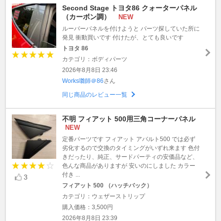
Second Stage トヨタ86 クォーターパネル
（カーボン調）
NEW
ルーバーパネルを付けようと パーツ探していた所に
発見 衝動買いです 付けたが、とても良いです
トヨタ 86
カテゴリ：ボディパーツ
2026年8月8日 23:46
Works囃師＠86
さん
同じ商品のレビュー一覧
不明 フィアット 500用三角コーナーパネル
NEW
定番パーツです フィアット アバルト500 では必ず
劣化するので交換のタイミングがいずれ来ます 色付
きだったり、純正、サードパーティの安価品など、
色んな商品がありますが 安いのにしました カラー
付き ...
3
フィアット 500 （ハッチバック）
カテゴリ：ウェザーストリップ
購入価格：3,500円
2026年8月8日 23:39