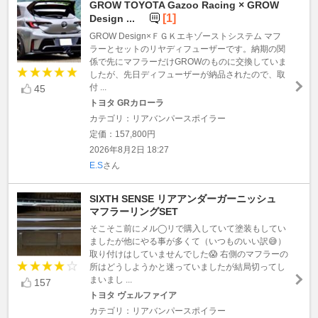
GROW TOYOTA Gazoo Racing × GROW
[1]
Design ...
GROW Design×ＦＧＫエキゾーストシステム マフ
ラーとセットのリヤディフューザーです。納期の関
係で先にマフラーだけGROWのものに交換していま
したが、先日ディフューザーが納品されたので、取
付 ...
45
トヨタ GRカローラ
カテゴリ：リアバンパースポイラー
定価：157,800円
2026年8月2日 18:27
E.S
さん
SIXTH SENSE リアアンダーガーニッシュ
マフラーリングSET
そこそこ前にメル◯リで購入していて塗装もしてい
ましたが他にやる事が多くて（いつものいい訳😅）
取り付けはしていませんでした😱 右側のマフラーの
所はどうしようかと迷っていましたが結局切ってし
まいまし ...
157
トヨタ ヴェルファイア
カテゴリ：リアバンパースポイラー