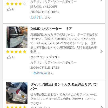
カテゴリ：リアバンパースポイラー
購入価格：45,000円
10
2026年7月31日 18:55
たびすけ。
さん
DAMD レゾネーター リア
急遽販売になったリアの取り付け。 テープで貼るだ
けだけど、両端上下1mm隙くらいのシビアさなの
で、長いから3人くらいでやる方がいいかも。 塗装
無しで半艶出しやすいAES樹脂製。ABSも最近の車
業界 ...
15
ホンダ ステップワゴン
カテゴリ：リアバンパースポイラー
2026年7月31日 17:32
一夜星のいか
さん
ダイハツ(純正) タントカスタム純正リアバン
パー
後ろ姿が気に食わなくてカスタムのリアバンパーに
交換 リフレクターの届くの待ち 次はサイドステッ
プかな？