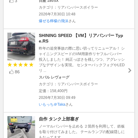
3
日産 180SX
カテゴリ：リアバンパースポイラー
2026年7月30日 10:48
爆ぜる檸檬の飛沫
さん
SHINING SPEED 【VM】リアバンパー Typ
e.RS
昨年の追突事故の際に思い切ってリニューアル！ シ
ャイニングスピードのVM用新作リヤフルバンパー
投入しました！ 純正っぽさを残しつつ、アグレッシ
ブなデザインを実現。 センターバックフォグやLED
リ ...
86
スバル レヴォーグ
カテゴリ：リアバンパースポイラー
定価：158,400円
2026年7月30日 09:49
いもっち＠Taka
さん
自作 タンク上部塞ぎ
ノーマルバンパーを止める ２箇所を利用して、鉄板
を取り付けてみました。 テールランプの配線隠しに
もなってます。