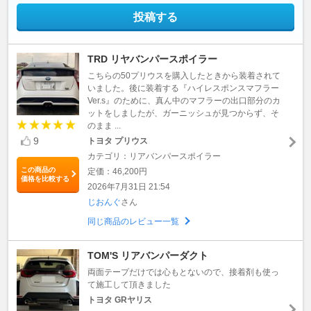
投稿する
TRD リヤバンパースポイラー
こちらの50プリウスを購入したときから装着されて
いました。後に装着する『ハイレスポンスマフラー
Ver.s』のために、真ん中のマフラーの出口部分のカ
ットをしましたが、ガーニッシュが見つからず、そ
のまま ...
9
トヨタ プリウス
カテゴリ：リアバンパースポイラー
この商品の
定価：46,200円
価格を比較する
2026年7月31日 21:54
じおんぐ
さん
同じ商品のレビュー一覧
TOM'S リアバンパーダクト
両面テープだけでは心もとないので、接着剤も使っ
て施工して頂きました
トヨタ GRヤリス