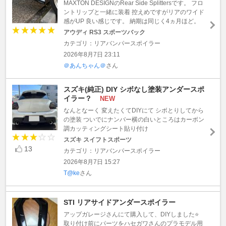
MAXTON DESIGNのRear Side Splittersです。 フロ
ントリップと一緒に装着 控えめですがリアのワイド
感がUP 良い感じです。 納期は同じく4ヵ月ほど。
アウディ RS3 スポーツバック
カテゴリ：リアバンパースポイラー
2026年8月7日 23:11
＠あんちゃん＠
さん
スズキ(純正) DIY シボなし塗装アンダースポ
イラー？
NEW
なんとなーく 変えたくてDIYにて シボとりしてから
の塗装 ついでにナンバー横の白いところはカーボン
調カッティングシート貼り付け
スズキ スイフトスポーツ
13
カテゴリ：リアバンパースポイラー
2026年8月7日 15:27
T@ke
さん
STI リアサイドアンダースポイラー
アップガレージさんにて購入して、DIYしました⭐️
取り付け前にパーツをハセガワさんのプラモデル用