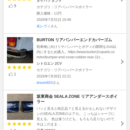
ダイハツ タント
9
カテゴリ：リアバンパースポイラー
購入価格：11円
2026年7月31日 10:49
友レヴィ
さん
BURTON リアバンパーエンドカバーゴム
初車検に向けリヤバンパーとボディの隙間を2cm以
内にするため購入。https://www.burton2cvparts.co
m/en/bumper-end-cover-rubber-rear-11c ...
シトロエン 2CV
カテゴリ：リアバンパースポイラー
1
2026年7月30日 22:21
dream603
さん
坂東商会 SEALA ZONE リアアンダースポイ
ラー
パッと見ると純正品？と見えるかもしれないデザイ
ンのSEALA ZONEのエアロ。 こっちはシャープに
見える。 色は違うけども、もろもろ足りないので、
今はこのまま…