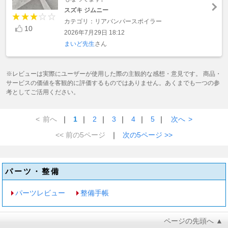
スズキ ジムニー
カテゴリ：リアバンパースポイラー
10
2026年7月29日 18:12
まいど先生
さん
※レビューは実際にユーザーが使用した際の主観的な感想・意見です。 商品・
サービスの価値を客観的に評価するものではありません。あくまでも一つの参
考としてご活用ください。
<
前へ
｜
1
｜
2
｜
3
｜
4
｜
5
｜
次へ
>
<< 前の5ページ
｜
次の5ページ >>
パーツ・整備
パーツレビュー
整備手帳
ページの先頭へ ▲