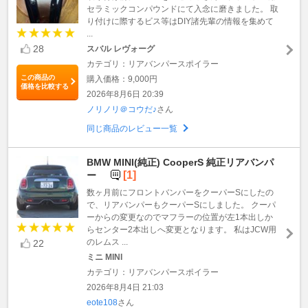
セラミックコンパウンドにて入念に磨きました。 取
り付けに際するビス等はDIY諸先輩の情報を集めて
...
28
スバル レヴォーグ
カテゴリ：リアバンパースポイラー
この商品の
購入価格：9,000円
価格を比較する
2026年8月6日 20:39
ノリノリ＠コウだ♪
さん
同じ商品のレビュー一覧
BMW MINI(純正) CooperS 純正リアバンパ
[1]
ー
数ヶ月前にフロントバンパーをクーパーSにしたの
で、リアバンパーもクーパーSにしました。 クーパ
ーからの変更なのでマフラーの位置が左1本出しか
らセンター2本出しへ変更となります。 私はJCW用
のレムス ...
22
ミニ MINI
カテゴリ：リアバンパースポイラー
2026年8月4日 21:03
eote108
さん