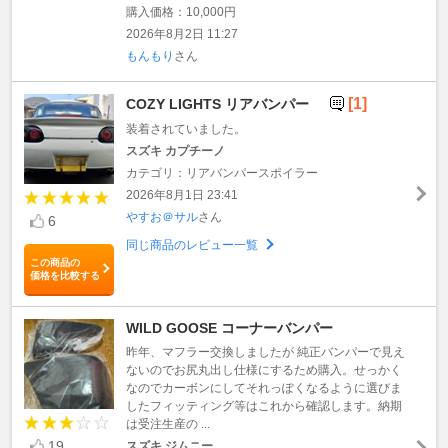
購入価格：10,000円
2026年8月2日 11:27
もんもり
さん
[1]
COZY LIGHTS リアバンパー
装着されていました。
スズキ カプチーノ
カテゴリ：リアバンパースポイラー
2026年8月1日 23:41
やすお＠サル
さん
6
同じ商品のレビュー一覧
この商品の
価格を比較する
WILD GOOSE コーナーバンパー
昨年、マフラー交換しましたが 純正バンパーで見え
ないのでお尻丸出し仕様にするため購入。せっかく
なのでカーボンにしてそれっぽくなるように選びま
したフィッティング等はこれから確認します。納期
は受注生産の ...
19
スズキ ジムニー