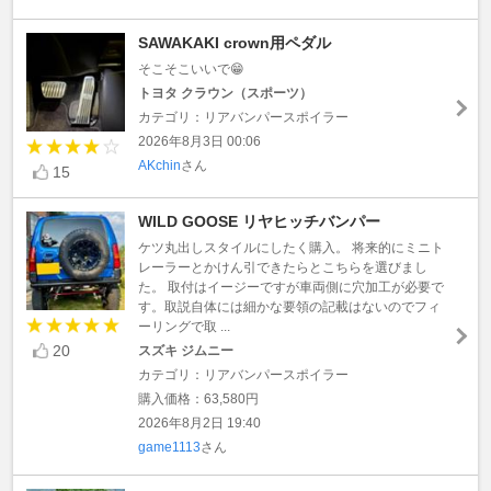
SAWAKAKI crown用ペダル
そこそこいいで😁
トヨタ クラウン（スポーツ）
カテゴリ：リアバンパースポイラー
2026年8月3日 00:06
AKchin
さん
15
WILD GOOSE リヤヒッチバンパー
ケツ丸出しスタイルにしたく購入。 将来的にミニト
レーラーとかけん引できたらとこちらを選びまし
た。 取付はイージーですが車両側に穴加工が必要で
す。取説自体には細かな要領の記載はないのでフィ
ーリングで取 ...
20
スズキ ジムニー
カテゴリ：リアバンパースポイラー
購入価格：63,580円
2026年8月2日 19:40
game1113
さん