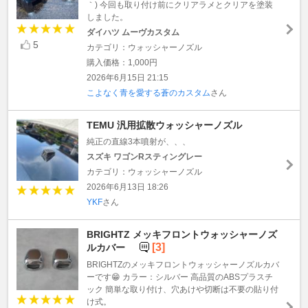
｀) 今回も取り付け前にクリアラメとクリアを塗装
しました。
ダイハツ ムーヴカスタム
5
カテゴリ：ウォッシャーノズル
購入価格：1,000円
2026年6月15日 21:15
こよなく青を愛する蒼のカスタム
さん
TEMU 汎用拡散ウォッシャーノズル
純正の直線3本噴射が、、、
スズキ ワゴンRスティングレー
カテゴリ：ウォッシャーノズル
2026年6月13日 18:26
YKF
さん
BRIGHTZ メッキフロントウォッシャーノズ
[3]
ルカバー
BRIGHTZのメッキフロントウォッシャーノズルカバ
ーです😁 カラー：シルバー 高品質のABSプラスチ
ック 簡単な取り付け、穴あけや切断は不要の貼り付
け式。