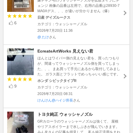
嫁チャン号のウォッシャーノズルを拡散タイプにチ
ェンジ 画像の品番は左用で、右用の品番は28930-7
MA0Aデス、、、が違いが分かりません（爆）
日産 デイズルークス
6
カテゴリ：ウォッシャーノズル
2026年7月20日 11:36
@.たけ
さん
EcreateArtWorks 見えない君
ほんとはワイパー側の見えない君を、買ったつもり
が、間違ってウォッシャーノズル側を買ってしまっ
た、、、 まあ買って手元にあるから取付してみまし
た。 ガラス面とフラットでめっちゃいい感じです。
ホンダ シビックタイプR
9
カテゴリ：ウォッシャーノズル
2026年7月20日 08:31
けんけん@ハイジ所長
さん
トヨタ純正 ウォッシャノズル
GRカローラのウォッシャーノズルは強くて、 屋根
やリアスポイラーまで水しぶきが飛んでいきます。
みん友さんの記事を拝見して、 私も純正流用をまね