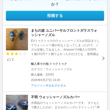
か？
投稿する
まちの波 ユニバーサルフロントガラスウォ
ッシャーノズル
EVトゥクトゥクのウォッシャーノズルが目詰まりし
てウォッシャー液が出なくなってしまったので、ノ
ズル交換してみました。Amazonで4個入り525円。
１個131円？１個でよかったのだけどな… 使用感は
...
2
輸入車その他 トゥクトゥク
カテゴリ：ウォッシャーノズル
購入価格：525円
2026年6月27日 14:20
アルジャン＠おおさか
さん
不明 ウォッシャーノズルカバー
汎用品のウォッシャーノズルカバーです。 ダメもと
で購入したのが、まさかのシンデレラフィット( *´艸