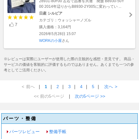
28931-80F00 左右で品番を共通 廃盤 B8930-50Y
00 2014年辺りからB8930-2Y005に変わってい ...
日産 シルビア
カテゴリ：ウォッシャーノズル
7
購入価格：3,164円
2026年5月28日 15:07
WORKの小屋
さん
※レビューは実際にユーザーが使用した際の主観的な感想・意見です。 商品・
サービスの価値を客観的に評価するものではありません。あくまでも一つの参
考としてご活用ください。
<
前へ
｜
1
｜
2
｜
3
｜
4
｜
5
｜
次へ
>
<< 前の5ページ
｜
次の5ページ >>
パーツ・整備
パーツレビュー
整備手帳