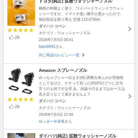
トヨタ(純正) 拡散ウォッシャーノズル
梅雨の時期よく使う、ワイパーとウィンドウウォッ
シャーですが、イマイチ使い勝手が悪かったので、
他社部品を取り替え 交換 116,676km
ダイハツ コペン
カテゴリ：ウォッシャーノズル
26
2026年7月5日 00:41
kazu6691
さん
同じ商品のレビュー一覧
Amazon スプレーノズル
めっちゃブシャー出ます(焼) 調整出来んのが安物然
としてるけど、ケチって買った600円のブツに文句
言うのも何ですな🤣 あ、勿論そのままではホースは
長さ足りなくて届きませんよ？
ダイハツ コペン
26
カテゴリ：ウォッシャーノズル
2026年7月3日 21:56
ゆっきー＠赤鬼
さん
ダイハツ(純正) 拡散ウォッシャーノズル