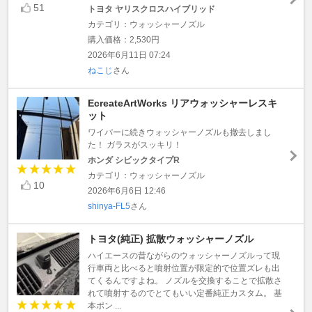
51
トヨタ ヤリスクロスハイブリッド
カテゴリ：ウォッシャーノズル
購入価格：2,530円
2026年6月11日 07:24
ねこじ
さん
EcreateArtWorks リアウォッシャーレスキ
ット
ワイパーに続きウォッシャーノズルも撤去しまし
た！ ガラスがスッキリ！
ホンダ シビックタイプR
カテゴリ：ウォッシャーノズル
10
2026年6月6日 12:46
shinya-FL5
さん
トヨタ(純正) 拡散ウォッシャーノズル
ハイエースの昔ながらのウォッシャーノズルって現
行車両と比べると噴射位置が限定的で位置ズレも出
てくるんですよね。 ノズルを交換することで拡散さ
れて噴射するのでとてもいい定番純正カスタム。 基
本ポン ...