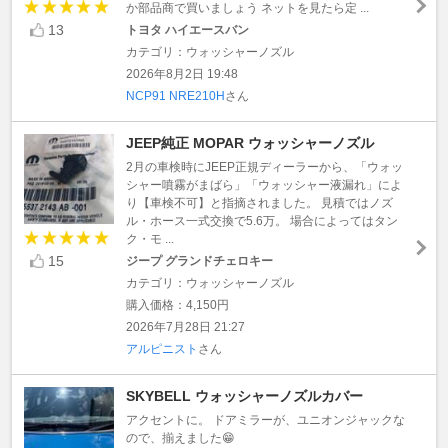
か部品商で買いましょう ネットを見たら定 ...
13
トヨタ ハイエースバン
カテゴリ：ウォッシャーノズル
2026年8月2日 19:48
NCP91 NRE210H
さん
JEEP純正 MOPAR ウォッシャーノズル
2月の車検時にJEEP正規ディーラーから、「ウォッ
シャー噴霧がまばら」「ウォッシャー液漏れ」によ
り【車検不可】と指摘されました。 見積ではノズ
ル・ホース一式交換で5.6万。 場合によってはタン
ク・モ ...
15
ジープ グランドチェロキー
カテゴリ：ウォッシャーノズル
購入価格：4,150円
2026年7月28日 21:27
アルピニスト
さん
SKYBELL ウォッシャーノズルカバー
アクセントに。 ドアミラーが、ユニオンジャックな
ので、揃えました😁