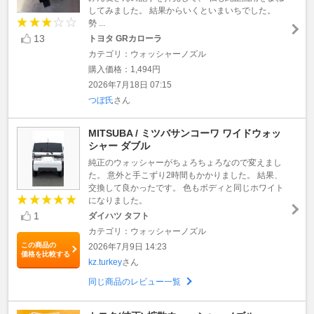
してみました。 結果からいくといまいちでした。
勢 ...
13
トヨタ GRカローラ
カテゴリ：ウォッシャーノズル
購入価格：1,494円
2026年7月18日 07:15
つぼ氏
さん
MITSUBA / ミツバサンコーワ ワイドウォッ
シャー ダブル
純正のウォッシャーがちょろちょろなので変えまし
た。 意外と手こずり2時間もかかりました。 結果、
交換して良かったです。 色もボディと同じホワイト
になりました。
1
ダイハツ タフト
カテゴリ：ウォッシャーノズル
この商品の
2026年7月9日 14:23
価格を比較する
kz.turkey
さん
同じ商品のレビュー一覧