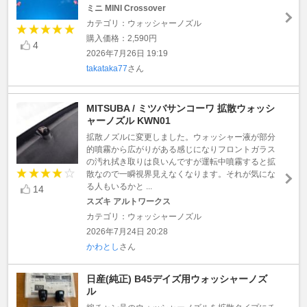
ミニ MINI Crossover
カテゴリ：ウォッシャーノズル
購入価格：2,590円
4
2026年7月26日 19:19
takataka77
さん
MITSUBA / ミツバサンコーワ 拡散ウォッシ
ャーノズル KWN01
拡散ノズルに変更しました。ウォッシャー液が部分
的噴霧から広がりがある感じになりフロントガラス
の汚れ拭き取りは良いんですが運転中噴霧すると拡
散なので一瞬視界見えなくなります。それが気にな
る人もいるかと ...
14
スズキ アルトワークス
カテゴリ：ウォッシャーノズル
2026年7月24日 20:28
かわとし
さん
日産(純正) B45デイズ用ウォッシャーノズ
ル