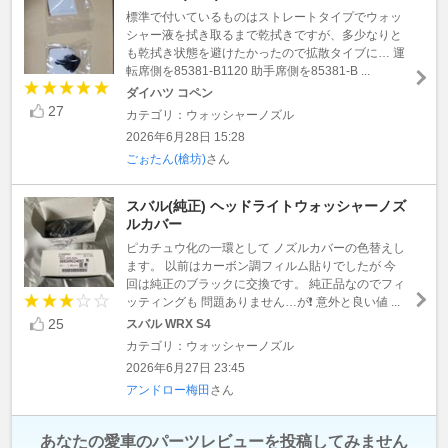
標準で付いているものはストレートタイプでウォッ
シャー液を拭き取るまで乾拭きですが、多少なりと
も乾拭き状態を避けたかったので拡散タイブに… 運
転席側を85381-B1120 助手席側を85381-B ...
ダイハツ コペン
27
カテゴリ：ウォッシャーノズル
2026年6月28日 15:28
ごぉたん(槍坊)
さん
スバル(純正) ヘッドライトウォッシャーノズ
ルカバー
ピカチュウ化の一環として ノズルカバーの色替えし
ます。 以前はカーボン調フィルム貼りでしたが 今
回は純正のブラックに交換です。 純正品なのでフィ
ッティングも 問題ありません…が❗️ 意外と良い値 ...
25
スバル WRX S4
カテゴリ：ウォッシャーノズル
2026年6月27日 23:45
アンドロー梅田
さん
あなたの愛車のパーツレビューを投稿してみません