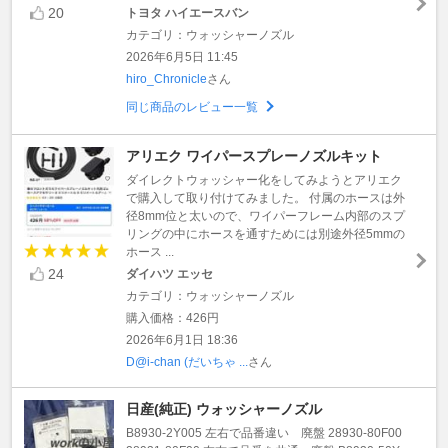
20
トヨタ ハイエースバン
カテゴリ：ウォッシャーノズル
2026年6月5日 11:45
hiro_Chronicle
さん
同じ商品のレビュー一覧
アリエク ワイパースプレーノズルキット
ダイレクトウォッシャー化をしてみようとアリエク
で購入して取り付けてみました。 付属のホースは外
径8mm位と太いので、ワイパーフレーム内部のスプ
リングの中にホースを通すためには別途外径5mmの
ホース ...
24
ダイハツ エッセ
カテゴリ：ウォッシャーノズル
購入価格：426円
2026年6月1日 18:36
D@i-chan (だいちゃ ...
さん
日産(純正) ウォッシャーノズル
B8930-2Y005 左右で品番違い 廃盤 28930-80F00