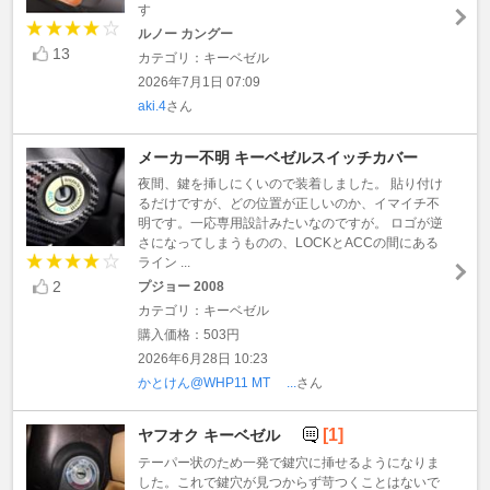
す
ルノー カングー
13
カテゴリ：キーベゼル
2026年7月1日 07:09
aki.4
さん
メーカー不明 キーベゼルスイッチカバー
夜間、鍵を挿しにくいので装着しました。 貼り付け
るだけですが、どの位置が正しいのか、イマイチ不
明です。一応専用設計みたいなのですが。 ロゴが逆
さになってしまうものの、LOCKとACCの間にある
ライン ...
2
プジョー 2008
カテゴリ：キーベゼル
購入価格：503円
2026年6月28日 10:23
かとけん@WHP11 MT ...
さん
[1]
ヤフオク キーベゼル
テーパー状のため一発で鍵穴に挿せるようになりま
した。これで鍵穴が見つからず苛つくことはないで