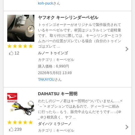
koh-puck
さん
ヤフオク キーシリンダーベゼル
トゥインゴオーナーがオリジナルで製作販売されて
いるキーベゼルです。材質はジュラルミンで超軽量
です。 取り付けに際しては、キーシリンダーとコラ
ムカバーの位置がズレている場合（自分のトゥイン
ゴはズレて ...
12
ルノー トゥインゴ
カテゴリ：キーベゼル
購入価格：6,990円
2026年5月6日 13:49
TAKAYOU
さん
DAIHATSU キー照明
わたしのジーノ君はキー照明がついていません... ...<
`～´> オプションではあるので、ディーラーに頼み
に行ったら... もう、販売中止なんだそうです... ...(＠
_＠;) 根気良く、ヤフ ...
ダイハツ ミラジーノ
239
カテゴリ：キーベゼル