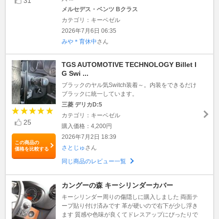
31
メルセデス・ベンツ Bクラス
カテゴリ：キーベゼル
2026年7月6日 06:35
みや＊育休中
さん
TGS AUTOMOTIVE TECHNOLOGY Billet I
G Swi ...
ブラックのヤル気Switch装着～。内装をできるだけ
ブラックに統一しています。
三菱 デリカD:5
カテゴリ：キーベゼル
25
購入価格：4,200円
2026年7月2日 18:39
この商品の
さとじゅ
さん
価格を比較する
同じ商品のレビュー一覧
カングーの森 キーシリンダーカバー
キーシリンダー周りの傷隠しに購入しました 両面テ
ープ貼り付け済みです 革が硬いので右下が少し浮き
ます 質感や色味が良くてドレスアップにぴったりで