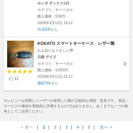
ホンダ ダックス125
カテゴリ：キーベゼル
購入価格：516円
2026年4月12日 18:12
SLIDER
さん
KOKATO スマートキーケース レザー製
お上品になりました😳
日産 デイズ
カテゴリ：キーベゼル
購入価格：3,050円
2026年4月11日 21:17
11
脳筋TAK
さん
※レビューは実際にユーザーが使用した際の主観的な感想・意見です。 商品・
サービスの価値を客観的に評価するものではありません。あくまでも一つの参
考としてご活用ください。
<
前へ
｜
1
｜
2
｜
3
｜
4
｜
5
｜
次へ
>