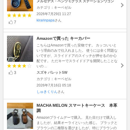
メルセデス・ベンツ Cクラス ステーションワゴン
カテゴリ：キーベゼル
2026年7月29日 11:27
kirarinpapa
さん
7
Amazonで買った キーカバー
こちらはAmazonで買った安物です。 カッコいいと
いう理由のみで仕入れました。 使うには全く問題な
いですが、スライドドアのスイッチが押せるのか心
配です。 ただキーでスライドドアを開閉したことな
いの ...
3
スズキ パレットSW
カテゴリ：キーベゼル
2026年7月16日 05:18
しゅきくりん
さん
MACHA MELON スマートキーケース 本革
調
Amazonプライムデーで購入。 見た目だけで購入し
ましたが、結果オーライといった感じ。 ブラックと
ブラウンの二種類を選びましたが、特にブラウンの