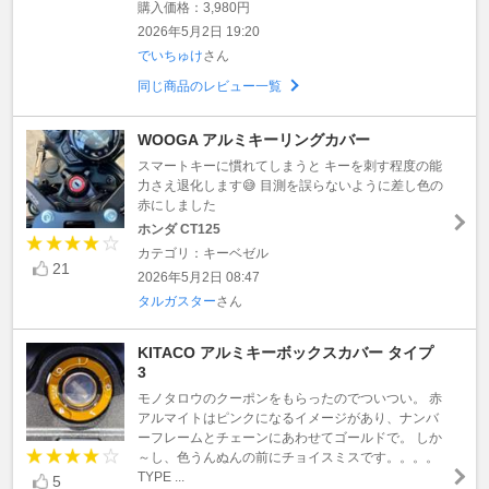
購入価格：3,980円
2026年5月2日 19:20
でいちゅけ
さん
同じ商品のレビュー一覧
WOOGA アルミキーリングカバー
スマートキーに慣れてしまうと キーを刺す程度の能
力さえ退化します😅 目測を誤らないように差し色の
赤にしました
ホンダ CT125
カテゴリ：キーベゼル
21
2026年5月2日 08:47
タルガスター
さん
KITACO アルミキーボックスカバー タイプ
3
モノタロウのクーポンをもらったのでついつい。 赤
アルマイトはピンクになるイメージがあり、ナンバ
ーフレームとチェーンにあわせてゴールドで。 しか
～し、色うんぬんの前にチョイスミスです。。。。
TYPE ...
5