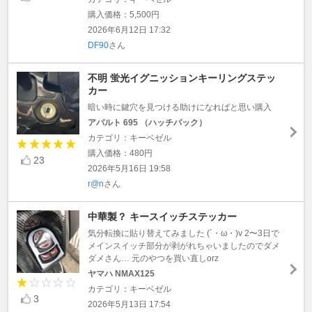
購入価格：5,500円
2026年6月12日 17:32
DF90
さん
不明 蛍光イグニッションキーリングステッ
カー
暗い時に鍵穴を見つける助けになればと思い購入
アバルト 695 （ハッチバック）
カテゴリ：キーベゼル
購入価格：480円
23
2026年5月16日 19:58
r@n
さん
中華製？ キースイッチステッカー
気分転換に貼り替えてみました (´・ω・)v 2〜3日で
メインスイッチ部分が剥がれちゃいましたのでダメ
ダメさん… 元のやつを買い直しorz
ヤマハ NMAX125
カテゴリ：キーベゼル
3
2026年5月13日 17:54