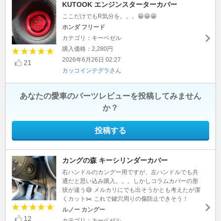
KUTOOK エンジンスターターカバー
ここだけでもR気分を。。。😁😁😁
ホンダ フリード
カテゴリ：キーベゼル
購入価格：2,280円
2026年6月26日 02:27
21
カッコインテグラ
さん
あなたの愛車のパーツレビューを投稿してみません
か？
投稿する
カングの森 キーシリンダーカバー
右ハンドルのカングー用ですが、左ハンドルでも共
通だと思い込み購入。。。しかしコラムカバーの形
状が違う😅 メルカリにでも出そうかとも考えたが潔
くカット✂️ これで鍵穴周りの傷防止できそう！
ルノー カングー
12
カテゴリ：キーベゼル