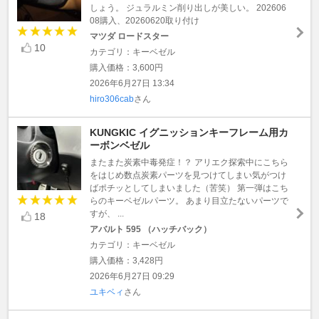
しょう。 ジュラルミン削り出しが美しい。 202606
08購入、20260620取り付け
マツダ ロードスター
10
カテゴリ：キーベゼル
購入価格：3,600円
2026年6月27日 13:34
hiro306cab
さん
KUNGKIC イグニッションキーフレーム用カ
ーボンベゼル
またまた炭素中毒発症！？ アリエク探索中にこちら
をはじめ数点炭素パーツを見つけてしまい気がつけ
ばポチッとしてしまいました（苦笑） 第一弾はこち
らのキーベゼルパーツ。 あまり目立たないパーツで
すが、 ...
18
アバルト 595 （ハッチバック）
カテゴリ：キーベゼル
購入価格：3,428円
2026年6月27日 09:29
ユキベィ
さん