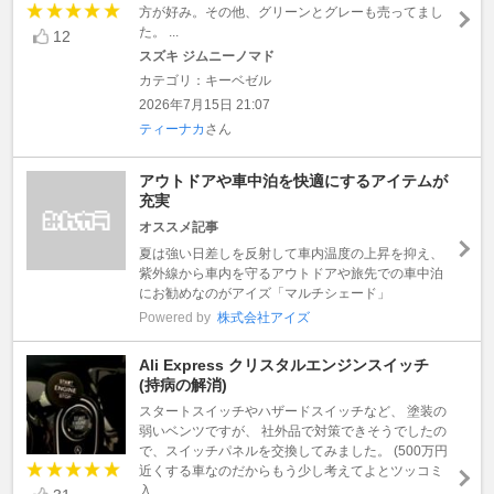
方が好み。その他、グリーンとグレーも売ってまし
た。 ...
12
スズキ ジムニーノマド
カテゴリ：キーベゼル
2026年7月15日 21:07
ティーナカ
さん
アウトドアや車中泊を快適にするアイテムが
充実
オススメ記事
夏は強い日差しを反射して車内温度の上昇を抑え、
紫外線から車内を守るアウトドアや旅先での車中泊
にお勧めなのがアイズ「マルチシェード」
Powered by
株式会社アイズ
Ali Express クリスタルエンジンスイッチ
(持病の解消)
スタートスイッチやハザードスイッチなど、 塗装の
弱いベンツですが、 社外品で対策できそうでしたの
で、スイッチパネルを交換してみました。 (500万円
近くする車なのだからもう少し考えてよとツッコミ
入 ...