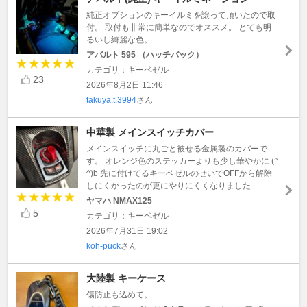
純正オプションのキーイルミを譲って頂いたので取
付。 取付も非常に簡単なのでオススメ。 とても明
るいし綺麗な色。
アバルト 595 （ハッチバック）
カテゴリ：キーベゼル
23
2026年8月2日 11:46
takuya.t.3994
さん
中華製 メインスイッチカバー
メインスイッチに丸ごと被せる金属製のカバーで
す。 オレンジ色のステッカーよりも少し華やかに (^
^)b 先に付けてるキーベゼルのせいでOFFから解除
しにくかったのが更にやりにくくなりました… ...
ヤマハ NMAX125
5
カテゴリ：キーベゼル
2026年7月31日 19:02
koh-puck
さん
大陸製 キーケース
傷防止も込めて。