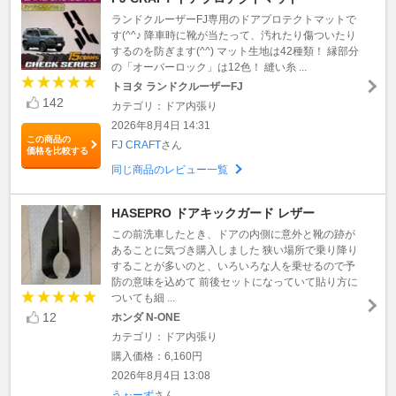
ランドクルーザーFJ専用のドアプロテクトマットで
す(^^♪ 降車時に靴が当たって、汚れたり傷ついたり
するのを防ぎます(^^) マット生地は42種類！ 縁部分
の「オーバーロック」は12色！ 縫い糸 ...
トヨタ ランドクルーザーFJ
142
カテゴリ：ドア内張り
2026年8月4日 14:31
この商品の
FJ CRAFT
さん
価格を比較する
同じ商品のレビュー一覧
HASEPRO ドアキックガード レザー
この前洗車したとき、ドアの内側に意外と靴の跡が
あることに気づき購入しました 狭い場所で乗り降り
することが多いのと、いろいろな人を乗せるので予
防の意味を込めて 前後セットになっていて貼り方に
ついても細 ...
12
ホンダ N-ONE
カテゴリ：ドア内張り
購入価格：6,160円
2026年8月4日 13:08
うぉーず
さん