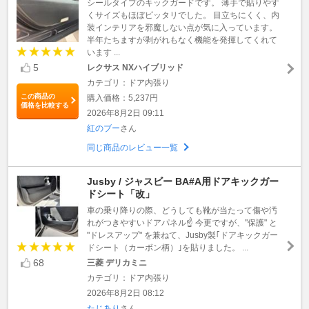
シールタイプのキックガードです。 薄手で貼りやす
くサイズもほぼピッタリでした。 目立ちにくく、内
装インテリアを邪魔しない点が気に入っています。
半年たちますが剥がれもなく機能を発揮してくれて
います ...
5
レクサス NXハイブリッド
カテゴリ：ドア内張り
この商品の
購入価格：5,237円
価格を比較する
2026年8月2日 09:11
紅のブー
さん
同じ商品のレビュー一覧
Jusby / ジャスビー BA#A用ドアキックガー
ドシート「改」
車の乗り降りの際、どうしても靴が当たって傷や汚
れがつきやすいドアパネル☝ 今更ですが、"保護" と
"ドレスアップ" を兼ねて、Jusby製｢ドアキックガー
ドシート（カーボン柄）｣を貼りました。 ...
68
三菱 デリカミニ
カテゴリ：ドア内張り
2026年8月2日 08:12
たじあり
さん