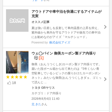
アウトドアや車中泊を快適にするアイテムが
充実
オススメ記事
夏は強い日差しを反射して車内温度の上昇を抑え、
紫外線から車内を守るアウトドアや旅先での車中泊
にお勧めなのがアイズ「マルチシェード」
Powered by
株式会社アイズ
ウェ◯パイン 御美カーボン製ドア内張り
[1]
御美（おんうつくしき)カーボン製ドア内張りです。
届いた段ボール箱から出て来たのは『5年くらい青
空駐車しているシビックの腐りかけたカーボンボン
ネット』みたいな御美(おんうつくしきダョ、ゴミっ
て読んじ ...
18
トヨタ GRヤリス
カテゴリ：ドア内張り
2026年8月4日 11:40
北 きた
さん