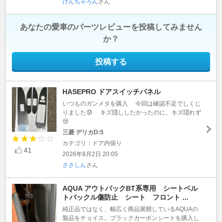
けんちゃろん
さん
あなたの愛車のパーツレビューを投稿してみません
か？
投稿する
HASEPRO ドアスイッチパネル
いつものガンメタを購入 今回は確認不足でしくじ
りました😰 キズ隠ししたかったのに、キズ隠れず
😢
三菱 デリカD:5
カテゴリ：ドア内張り
41
2026年8月2日 20:05
ささしん
さん
AQUA アウトバックBT系専用 シートベル
トバックル傷防止 シート フロント ...
純正品ではなく、幅広く商品展開しているAQUAの
製品をチョイス。ブラックカーボンシートを購入し