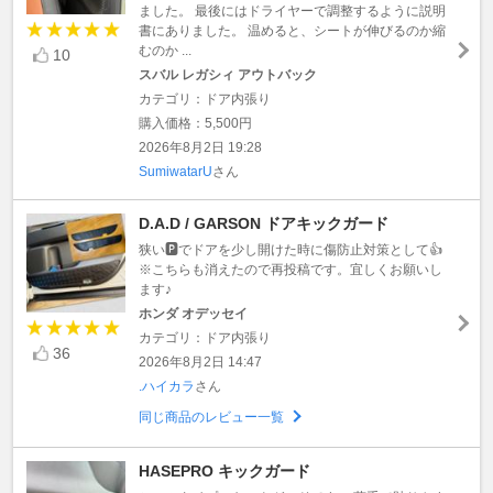
ました。 最後にはドライヤーで調整するように説明
書にありました。 温めると、シートが伸びるのか縮
むのか ...
10
スバル レガシィ アウトバック
カテゴリ：ドア内張り
購入価格：5,500円
2026年8月2日 19:28
SumiwatarU
さん
D.A.D / GARSON ドアキックガード
狭い🅿️でドアを少し開けた時に傷防止対策として👍
※こちらも消えたので再投稿です。宜しくお願いし
ます♪
ホンダ オデッセイ
カテゴリ：ドア内張り
36
2026年8月2日 14:47
.ハイカラ
さん
同じ商品のレビュー一覧
HASEPRO キックガード