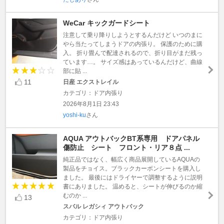
WeCar キックガードシート
注意して乗り降りしようとするんだけど いつのまに
やら当たってしまうドアの内張り。 保護のために購
入。 折り畳んで配達されるので、折り目がまだ残っ
ています…。 サイズ感はあっているんだけど、曲線
部に貼 ...
11
日産 エクストレイル
カテゴリ：ドア内張り
2026年8月1日 23:43
yoshi-ku
さん
AQUA アウトバックBT系専用 ドアパネル
傷防止 シート フロント・リア８点 ...
純正品ではなく、幅広く商品展開しているAQUAの
製品をチョイス。ブラックカーボンシートを購入し
ました。 最後にはドライヤーで調整するように説明
書にありました。 温めると、シートが伸びるのか縮
むのか ...
13
スバル レガシィ アウトバック
カテゴリ：ドア内張り