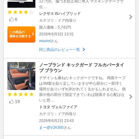
12 汚れ、傷つき防止用に導入 マスキングテープで
位 ...
レクサス ISハイブリッド
6
カテゴリ：ドア内張り
購入価格：5,742円
この商品の
2026年8月3日 13:31
価格を比較する
miurint
さん
同じ商品のレビュー一覧
ノーブランド キックガード フルカバータイ
プ ブラウン
デザインも兼ねたキックガードですね。 両面テープ
は3M製を貼り足していますが中心部分に一部浮く
場所がありいずれ剥がれてくるかもしれません。 側
面や他の部分で固定できていれば脱落する心配はな
いと思 ...
19
トヨタ ヴェルファイア
カテゴリ：ドア内張り
2026年8月2日 23:43
まー@VJA300
さん