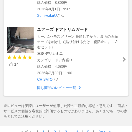
購入価格：8,800円
2026年8月1日 19:37
SumiwatarU
さん
ユアーズ ドアトリムガード
カーボン×モスグリーン 脱脂してから、裏面の両面
テープを剥がして貼り付けるだけ。傷防止に。（左
右セット）
三菱 デリカミニ
カテゴリ：ドア内張り
14
購入価格：4,680円
2026年7月30日 11:00
CHISATO
さん
同じ商品のレビュー一覧
※レビューは実際にユーザーが使用した際の主観的な感想・意見です。 商品・
サービスの価値を客観的に評価するものではありません。あくまでも一つの参
考としてご活用ください。
<
前へ
｜
1
｜
2
｜
3
｜
4
｜
5
｜
次へ
>