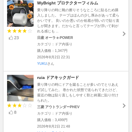
WyBright プロテクターフィルム
乗り降りの時に靴の擦りそうなところに貼るため購
入しました。 テープはほんの少し厚みがあって柔ら
かいです。 良いのか悪いのか粘着が弱いので貼り直
しが聞きます。だからと言ってテープが浮いて剥が
れる感じも ...
23
日産 オーラ e-POWER
カテゴリ：ドア内張り
購入価格：1,347円
2026年8月2日 22:31
YUKU
さん
ruia ドアキックガード
乗り降りの時にドアを蹴ることが多いのでとりあえ
ず試してみた。 巻かれた状態で送られてきたけど、
最近の物は貼り直しもしやすく割と綺麗に貼り付け
られた。
三菱 アウトランダーPHEV
8
カテゴリ：ドア内張り
購入価格：3,499円
2026年8月2日 21:48