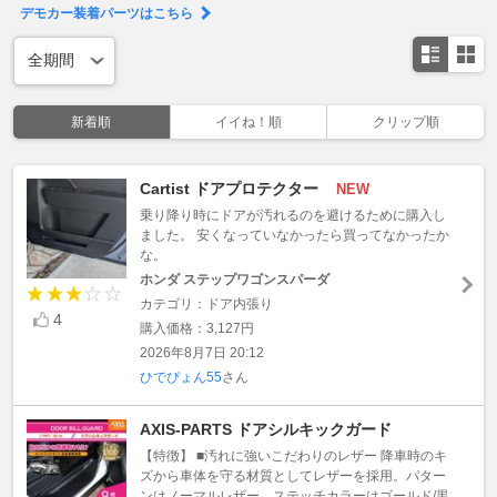
デモカー装着パーツはこちら
新着順
イイね！順
クリップ順
Cartist ドアプロテクター
NEW
乗り降り時にドアが汚れるのを避けるために購入し
ました。 安くなっていなかったら買ってなかったか
な。
ホンダ ステップワゴンスパーダ
カテゴリ：ドア内張り
4
購入価格：3,127円
2026年8月7日 20:12
ひでぴょん55
さん
AXIS-PARTS ドアシルキックガード
【特徴】 ■汚れに強いこだわりのレザー 降車時のキ
ズから車体を守る材質としてレザーを採用。パター
ンはノーマルレザー、ステッチカラーはゴールド/黒