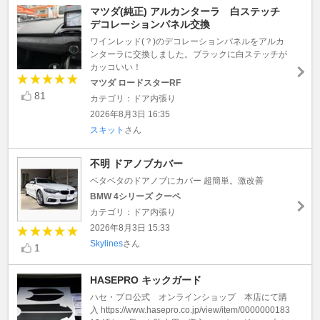
マツダ(純正) アルカンターラ 白ステッチ
デコレーションパネル交換
ワインレッド(？)のデコレーションパネルをアルカ
ンターラに交換しました。ブラックに白ステッチが
カッコいい！
マツダ ロードスターRF
81
カテゴリ：ドア内張り
2026年8月3日 16:35
スキット
さん
不明 ドアノブカバー
ベタベタのドアノブにカバー 超簡単。激改善
BMW 4シリーズ クーペ
カテゴリ：ドア内張り
2026年8月3日 15:33
Skylines
さん
1
HASEPRO キックガード
ハセ・プロ公式 オンラインショップ 本店にて購
入 https://www.hasepro.co.jp/view/item/0000000183