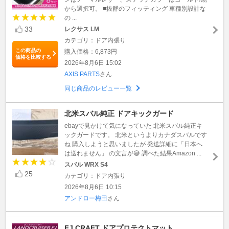
から選択可。 ■抜群のフィッティング 車種別設計な
の ...
33
レクサス LM
カテゴリ：ドア内張り
この商品の
購入価格：6,873円
価格を比較する
2026年8月6日 15:02
AXIS PARTS
さん
同じ商品のレビュー一覧
北米スバル純正 ドアキックガード
ebayで見かけて気になっていた 北米スバル純正キ
ックガードです。 北米というよりカナダスバルです
ね 購入しようと思いましたが 発送詳細に「日本へ
は送れません」 の文言が😅 調べた結果Amazon ...
スバル WRX S4
25
カテゴリ：ドア内張り
2026年8月6日 10:15
アンドロー梅田
さん
FJ CRAFT ドアプロテクトマット