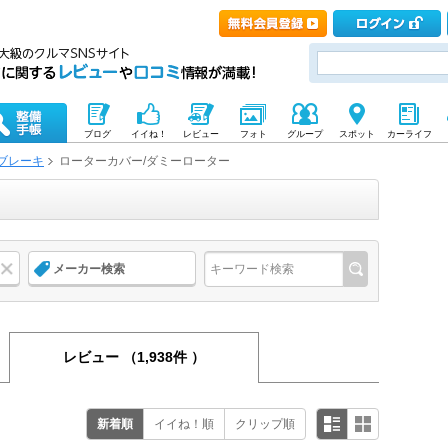
ブログ
イイね！
レビュー
フォト
グループ
スポット
カーライフ
ブレーキ
ローターカバー/ダミーローター
メーカー検索
レビュー
（1,938件 ）
新着順
イイね！順
クリップ順