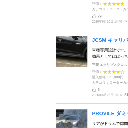
評価：
カテゴリ：ローターカ
29
キ
2026年6月10日 14:40
JCSM キャリ
車種専用設計です。
効果としてはばっち
三菱 エクリプスクロス 
評価：
購入価格：21,000円
カテゴリ：ローターカ
6
S
2026年5月23日 14:05
PROVILE ダ
リアがドラムで隙間