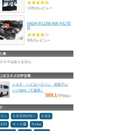
13件
のレビュー
HIGH-FLOW AIR FILTE
R
5件
のレビュー
た車
クルマはありません。
にオススメの中古車
トヨタ ハイエースバン 内装アレ
ンジVer4（千葉県）
509.1
万円
(税込)
グ
ュラン
X-ICESNOW＋
X-ICE
ELIN
ＨＩＤ屋
N-One