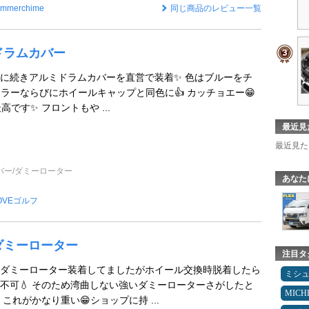
ummerchime
同じ商品のレビュー一覧
ドラムカバー
に続きアルミドラムカバーを直営で装着✨️ 色はブルーをチ
ラーならびにホイールキャップと同色に👍️ カッチョエー😁
です✨ フロントもや ...
最近見
最近見た
バー/ダミーローター
あなた
OVEゴルフ
ダミーローター
注目タ
ダミーローター装着してましたがホイール交換時脱着したら
ミシ
不可💧 そのため湾曲しない強いダミーローターさがしたと
MICH
これがかなり重い😁ショップに持 ...