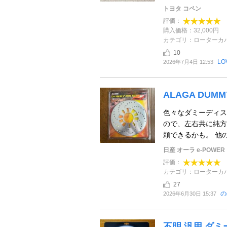
トヨタ コペン
評価：
購入価格：32,000円
カテゴリ：ローターカ
10
L
2026年7月4日 12:53
ALAGA DUMM
色々なダミーディス
ので、左右共に純方
頼できるかも。 他
日産 オーラ e-POWER
評価：
カテゴリ：ローターカ
27
の
2026年6月30日 15:37
不明 汎用 ダ