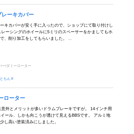
ブレーキカバー
ーキカバーが安く手に入ったので、ショップにて取り付けし
レーシングのホイールに5ミリのスペーサーをかましてもホ
で、削り加工をしてもらいました。 ...
バー/ダミーローター
とちんＲ
ミーローター
は意外とメリットが多いドラムブレーキですが。 14インチ用
ホイール、しかも向こうが透けて見えるBBSです。 アルミ地
少し高い塗装済みにしました。