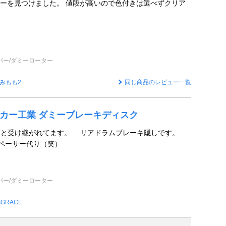
ーを見つけました。 値段が高いので色付きは選べずクリア
バー/ダミーローター
みもも2
同じ商品のレビュー一覧
ユニカー工業 ダミーブレーキディスク
→ JG1と受け継がれてます。 リアドラムブレーキ隠しです。
ペーサー代り（笑）
バー/ダミーローター
'sGRACE