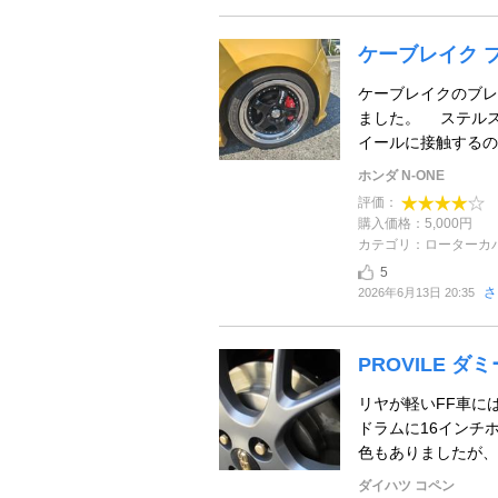
ケーブレイク 
ケーブレイクのブレ
ました。 ステルス
イールに接触するの
ホンダ N-ONE
評価：
購入価格：5,000円
カテゴリ：ローターカ
5
さ
2026年6月13日 20:35
PROVILE ダ
リヤが軽いFF車に
ドラムに16インチ
色もありましたが、
ダイハツ コペン