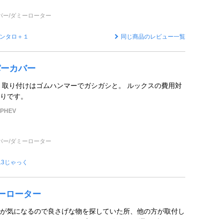
バー/ダミーローター
ンタロ＋１
同じ商品のレビュー一覧
パーカバー
 取り付けはゴムハンマーでガシガシと。 ルックスの費用対
りです。
PHEV
バー/ダミーローター
13じゃっく
ミーローター
が気になるので良さげな物を探していた所、他の方が取付し