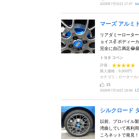
s
2026年7月31日 17:47
マーズ アルミ
リアダミーローター
ョイス✌ ボディーカ
完全に自己満足😂最高
トヨタ コペン
評価：
購入価格：9,800円
カテゴリ：ローターカ
15
L
2026年7月16日 18:08
シルクロード 
以前、プロバイル製
湾曲していて再利用
ころネットで発見！ 