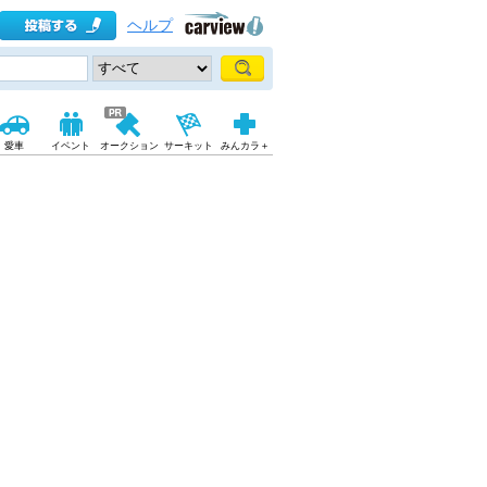
ヘルプ
愛車
イベント
オークション
サーキット
みんカラ＋