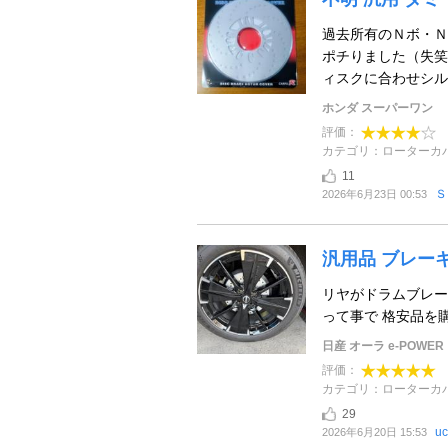
過去所有のＮボ・Ｎ
ポチりました（失笑
ィスクに合わせシルバ
ホンダ スーパーワン
評価：
カテゴリ：ローターカ
11
Ｓ
2026年6月23日 00:53
汎用品 ブレーキ
リヤがドラムブレー
って事で 格安品を
日産 オーラ e-POWER
評価：
カテゴリ：ローターカ
29
uc
2026年6月20日 15:53