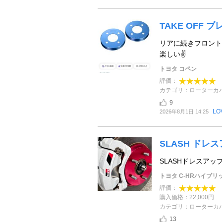
TAKE OFF
リアに続きフロント
楽しい✌
トヨタ コペン
評価：
カテゴリ：ローターカ
9
L
2026年8月1日 14:25
SLASH ドレ
SLASHドレスア
トヨタ C-HRハイブリ
評価：
購入価格：22,000円
カテゴリ：ローターカ
13