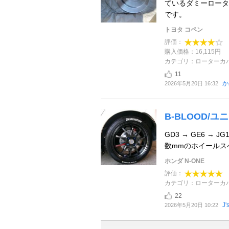
ているダミーロータ
です。
トヨタ コペン
評価：
購入価格：16,115円
カテゴリ：ローターカ
11
か
2026年5月20日 16:32
B-BLOOD/
GD3 → GE6 
数mmのホイールス
ホンダ N-ONE
評価：
カテゴリ：ローターカ
22
J
2026年5月20日 10:22