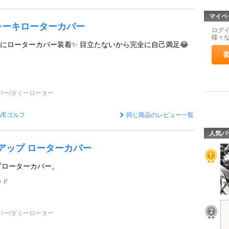
マイペ
 ブレーキローターカバー
ログ
様々
にローターカバー装着✨️ 目立たないから完全に自己満足😂
バー/ダミーローター
OVEゴルフ
同じ商品のレビュー一覧
人気パ
スアップ ローターカバー
ップローターカバー。
ッド
バー/ダミーローター