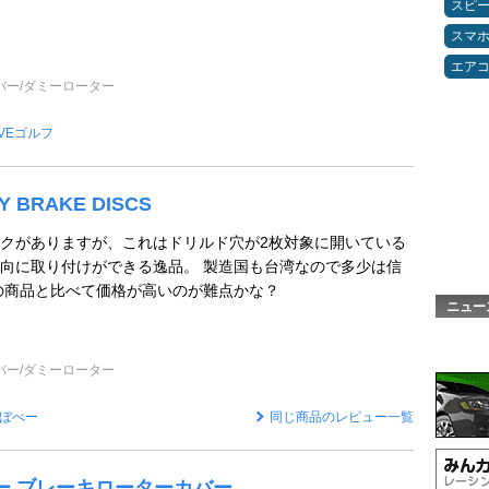
スピ
スマ
エア
バー/ダミーローター
OVEゴルフ
Y BRAKE DISCS
クがありますが、これはドリルド穴が2枚対象に開いている
向に取り付けができる逸品。 製造国も台湾なので多少は信
の商品と比べて価格が高いのが難点かな？
ニュー
バー/ダミーローター
ぼべー
同じ商品のレビュー一覧
ミー ブレーキローターカバー