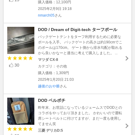
購入価格：12,100円
2025年2月9日 19:18
nmarch05
さん
DOD / Dream of Digit-tech ターフポール
バックゲートテントをターフ利用するために必要な
ポールを入手。 バックゲートの高さは約190cmでこ
のポールは170cm。 ゲート側から排水勾配が取れる
から良いかなーと適当に考えて購入しました。 ...
マツダ CX-8
30
カテゴリ：その他
購入価格：1,309円
2025年1月20日 21:03
越後のおや爺
さん
DOD ベルポチ
昨年末、お世話になっているジェームスでDODとの
コラボをやっており頂きました。 かわいいので運転
席シートベルトに付けてますが、まだ一度も使用し
てません笑
三菱 デリカD:5