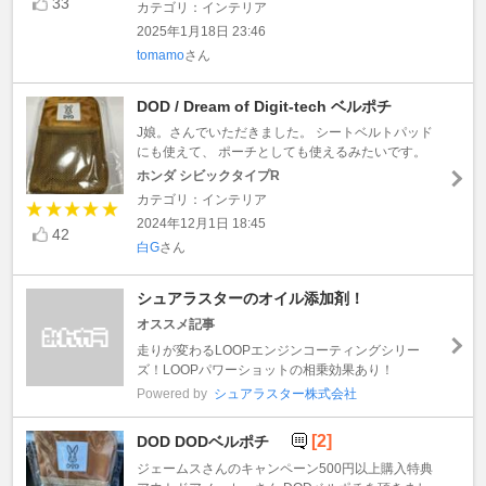
33
カテゴリ：インテリア
2025年1月18日 23:46
tomamo
さん
DOD / Dream of Digit-tech ベルポチ
J娘。さんでいただきました。 シートベルトパッド
にも使えて、 ポーチとしても使えるみたいです。
ホンダ シビックタイプR
カテゴリ：インテリア
2024年12月1日 18:45
42
白G
さん
シュアラスターのオイル添加剤！
オススメ記事
走りが変わるLOOPエンジンコーティングシリー
ズ！LOOPパワーショットの相乗効果あり！
Powered by
シュアラスター株式会社
[2]
DOD DODベルポチ
ジェームスさんのキャンペーン500円以上購入特典