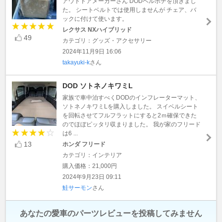
アウトドアメーカーさん DODベルポチを頂きまし
た。 シートベルトでは使用しませんが チェア、バ
ックに付けて使います。
レクサス NXハイブリッド
49
カテゴリ：グッズ・アクセサリー
2024年11月9日 16:06
takayuki-k
さん
DOD ソトネノキワミL
家族で車中泊すべくDODのインフレーターマット、
ソトネノキワミLを購入しました。 スイベルシート
を回転させてフルフラットにすると2ｍ確保できた
のでほぼピッタリ収まりました。 我が家のフリード
は6 ...
13
ホンダ フリード
カテゴリ：インテリア
購入価格：21,000円
2024年9月23日 09:11
鮭サーモン
さん
あなたの愛車のパーツレビューを投稿してみません