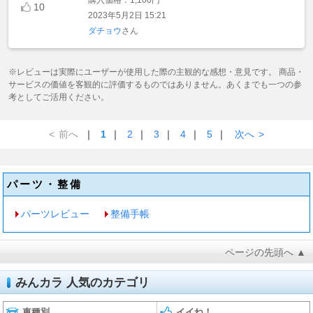
10
2023年5月2日 15:21
ダチョウ
さん
※レビューは実際にユーザーが使用した際の主観的な感想・意見です。 商品・
サービスの価値を客観的に評価するものではありません。あくまでも一つの参
考としてご活用ください。
<
前へ
｜
1
｜
2
｜
3
｜
4
｜
5
｜
次へ
>
パーツ・整備
パーツレビュー
整備手帳
ページの先頭へ ▲
みんカラ 人気のカテゴリ
車種別
イイね！