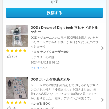
か？
投稿する
DOD / Dream of Digit-tech マヒャドボトル
ツキー
DODとジェームスのコラボ 500円以上購入でいただ
いたクールタオル🎵 引換日が今日までだったのでダ
ッシュ🚙💨
トヨタ ランドクルーザー100
257
カテゴリ：その他
2024年8月11日 08:15
あしぴー
さん
DOD ボトル付冷感タオル
ジェームスでの販売促進品として おしゃれなデザイ
ンのボトル付き 「冷感タオル」を頂きました。 先
着1,200名様となっていたので 無理かと思いました
が、ありました。 結構、デザインが可愛くて、 ...
ホンダ N-BOX
54
カテゴリ：冷却系