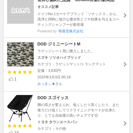
オススメ記事
ドイツNo.1カーケアブランド「ソナックス」から、
洗浄と同時に強力な撥水性とツヤ効果を与えるコー
ティングシャンプーが新登場
Powered by
晴香堂株式会社
DOD ジミニーシートM
ラゲッジシート用に購入しました。
スズキ ソリオハイブリッド
カテゴリ：ラゲッジマット/トランクマット
定価：3,630円
2025年3月3日 00:19
1
みっきぃ★
さん
DOD スゴイッス
脚の高さが変えられ、低くしたり高くしたり、また
後ろだけ低くしてリクライニングモードが出来た
り、とても自由度の高いチェアです😊
トヨタ タウンエースバン
カテゴリ：その他
15