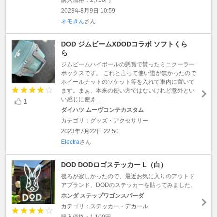
2023年8月9日 10:59
ネモきん
さん
DOD ジムビームXDODコラボ ソフトくら
ら
ジムビームハイボールの懸賞で貰ったミニクーラー
ボックスです。 これと言って使い道が無かったので
ホイールナットのソケット等を入れて車内に置いて
ます。まぁ、本来の使い方ではないけれど意外とい
い感じに使え ...
1
ダイハツ ムーヴコンテカスタム
カテゴリ：グッズ・アクセサリー
2023年7月22日 22:50
Electra
さん
DOD DODロゴステッカー L（白）
後ろが寂しかったので、最近お気に入りのアウトド
アブランド、DODのステッカーを貼ってみました。
ホンダ ステップワゴンスパーダ
カテゴリ：ステッカー・デカール
購入価格：1,100円