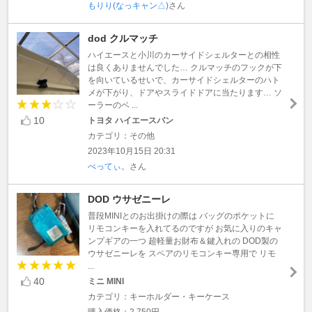
もりり(なっキャン△)
さん
dod クルマッチ
ハイエースと小川のカーサイドシェルターとの相性
は良くありませんでした… クルマッチのフックが下
を向いているせいで、カーサイドシェルターのハト
メが下がり、ドアやスライドドアに当たります… ソ
ーラーのベ ...
10
トヨタ ハイエースバン
カテゴリ：その他
2023年10月15日 20:31
べってぃ。
さん
DOD ウサゼニーレ
普段MINIとのお出掛けの際は バッグのポケットに
リモコンキーを入れてるのですが お気に入りのキャ
ンプギアの一つ 超軽量お財布＆鍵入れの DOD製の
ウサゼニーレを スペアのリモコンキー専用で リモ
...
40
ミニ MINI
カテゴリ：キーホルダー・キーケース
購入価格：2,750円