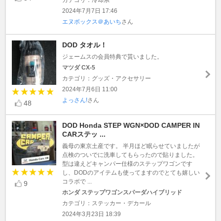
2024年7月7日 17:46
エヌボックス＠あいち
さん
DOD タオル！
ジェームスの会員特典で貰いました。
マツダ CX-5
カテゴリ：グッズ・アクセサリー
2024年7月6日 11:00
よっさん!
さん
48
DOD Honda STEP WGN×DOD CAMPER IN
CARステッ ...
義母の東京土産です。 半月ほど眠らせていましたが
点検のついでに洗車してもらったので貼りました。
型は違えどキャンパー仕様のステップワゴンです
し、DODのアイテムも使ってますのでとても嬉しい
コラボで ...
9
ホンダ ステップワゴンスパーダハイブリッド
カテゴリ：ステッカー・デカール
2024年3月23日 18:39