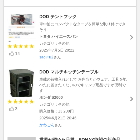
DOD テントフック
車中泊にコンパクトなタープを簡単な取り付けでき
そう
トヨタ ハイエースバン
カテゴリ：その他
2025年7月5日 20:22
14
sao☆u2
さん
DOD マルチキッチンテーブル
車載の荷物入れとして お弁当とかウェア、工具を地
べたに置きたくないのでキャンプ用品ですが便利で
す
ホンダ S2000
カテゴリ：その他
3
購入価格：13,200円
2025年6月21日 20:46
かわごん
さん
世界が認めた品質 SONAX待望の新商品