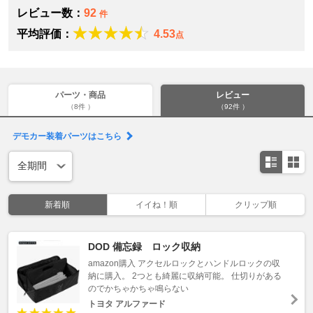
レビュー数：
92
件
平均評価：
4.53
点
パーツ・商品
レビュー
（8件 ）
（92件 ）
デモカー装着パーツはこちら
新着順
イイね！順
クリップ順
DOD 備忘録 ロック収納
amazon購入 アクセルロックとハンドルロックの収
納に購入。 2つとも綺麗に収納可能。 仕切りがある
のでかちゃかちゃ鳴らない
トヨタ アルファード