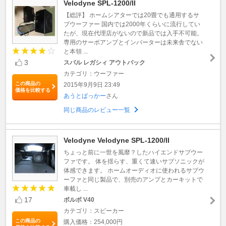
Velodyne SPL-1200/II
【総評】 ホームシアターでは20畳でも通用するサ
ブウーファー 国内では2000年くらいに流行してい
たが、現在代理店がないので新品では入手不可能。
専用のサーボアンプとインバーターは未来舎でない
と本領 ...
3
スバル レガシィ アウトバック
カテゴリ：ウーファー
この商品の
2015年9月9日 23:49
価格を比較する
あうとばっかー
さん
同じ商品のレビュー一覧
Velodyne Velodyne SPL-1200/II
ちょっと前に一世を風靡？したハイエンドサブウー
ファです。 体を揺らす、重くて速いサブソニックが
体感できます。 ホームオーディオに使われるサブウ
ーファと同じ製品で、別売のアンプとカーキットで
車載し ...
17
ボルボ V40
カテゴリ：スピーカー
この商品の
購入価格：254,000円