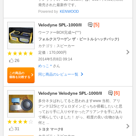
発売された最新作です。
Powered by
KENWOOD
[5]
Velodyne SPL-1000/II
ウーファーBOX完成〜(^^)
フォルクスワーゲン ザ・ビートル (ハッチバック)
カテゴリ：スピーカー
定価：170,000円
2014年5月8日 09:14
26
めっこ＊
さん
この商品の
同じ商品のレビュー一覧
価格を比較する
[6]
Velodyne Velodyne SPL-1000/II
多分ネタばれしてると思われますwww 当初、アリ
アンテ12Siとヴェロダインどっちか搭載したいと思
っており手に入りやすかったアリアンテを手に入れ
て鳴らしていました！ がっ、程度の良い出物があり
何と ...
31
トヨタ マークII
カテゴリ：スピーカー