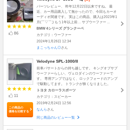
パーツレビュー、 昨年12月22日以来ですね。 最
近、カー用品購入して無かったので、今回もカーオ
ーディオ関連です。 実はこの商品、購入は2023年1
月(￣▽￣;) もう1年以上前… サブウーファー ...
BMW 4シリーズ グランクーペ
86
カテゴリ：ウーファー
2024年1月26日 12:34
まこっちゃん◎
さん
Velodyne SPL-1000/II
前車パサートからの持ち越しです。 キングオブサブ
ウーファーらしい、ヴェロダインのウーファーで
す。 専用アンプではなく、ロックフォードのアンプ
で駆動してます。 トランクが狭くなりました。
トヨタ カローラスポーツ
11
カテゴリ：スピーカー
2019年2月24日 12:56
この商品の
なんら
さん
価格を比較する
同じ商品のレビュー一覧