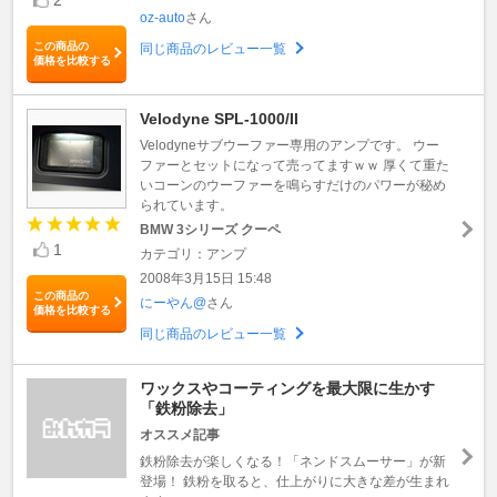
oz-auto
さん
この商品の
同じ商品のレビュー一覧
価格を比較する
Velodyne SPL-1000/II
Velodyneサブウーファー専用のアンプです。 ウー
ファーとセットになって売ってますｗｗ 厚くて重た
いコーンのウーファーを鳴らすだけのパワーが秘め
られています。
BMW 3シリーズ クーペ
1
カテゴリ：アンプ
2008年3月15日 15:48
この商品の
にーやん@
さん
価格を比較する
同じ商品のレビュー一覧
ワックスやコーティングを最大限に生かす
「鉄粉除去」
オススメ記事
鉄粉除去が楽しくなる！「ネンドスムーサー」が新
登場！ 鉄粉を取ると、仕上がりに大きな差が生まれ