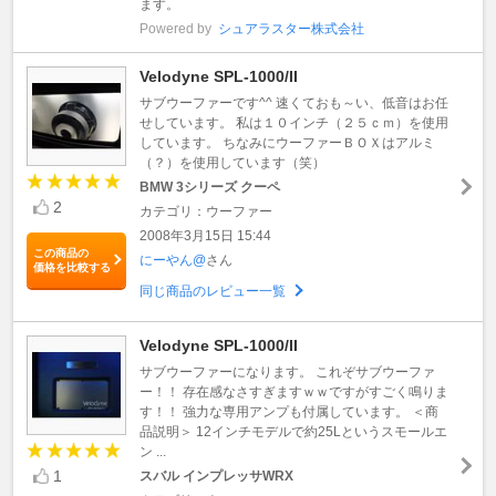
ます。
Powered by
シュアラスター株式会社
Velodyne SPL-1000/II
サブウーファーです^^ 速くておも～い、低音はお任
せしています。 私は１０インチ（２５ｃｍ）を使用
しています。 ちなみにウーファーＢＯＸはアルミ
（？）を使用しています（笑）
BMW 3シリーズ クーペ
2
カテゴリ：ウーファー
2008年3月15日 15:44
この商品の
にーやん@
さん
価格を比較する
同じ商品のレビュー一覧
Velodyne SPL-1000/II
サブウーファーになります。 これぞサブウーファ
ー！！ 存在感なさすぎますｗｗですがすごく鳴りま
す！！ 強力な専用アンプも付属しています。 ＜商
品説明＞ 12インチモデルで約25Lというスモールエ
ン ...
1
スバル インプレッサWRX