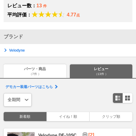
レビュー数：
13
件
平均評価：
4.77
点
ブランド
Velodyne
パーツ・商品
レビュー
（7件 ）
（13件 ）
デモカー装着パーツはこちら
新着順
イイね！順
クリップ順
[2]
Velodyne DF-10SC