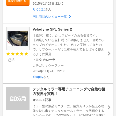
価格を比較する
2015年1月27日 22:45
りくぱぱ
さん
同じ商品のレビュー一覧
Velodyne SPL Series 2
【総評】 重く、かつスピードのある低音です。
【満足している点】 特に不満ありません。当時のシ
ョップのイチオシでした。 色々と妥協してきたの
で、サブウーハーだけは車を替えてもしばらく使え
るように満足 ...
5
トヨタ カローラ
カテゴリ：ウーファー
2014年11月24日 22:36
Yeappy
さん
デジタルミラー専用チューニングで自然な後
方視界を実現！
オススメ記事
ミラー型の液晶モニターに、後方カメラが捉える映
像を映し出すデジタルルームミラー。今回紹介する
ケンウッドの「LZ-X20EM」は、2024年の11月末に