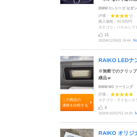
BMW 3シリーズ セダ
評価：
購入価格：44,000円
カテゴリ：パドルシフ
21
N
2025年12月6日 19:44
RAIKO LE
※無断でのクリップ
継品ｗ
BMW M3 ツーリング
評価：
この商品の
カテゴリ：ライセンス
価格を比較する
3
2025年10月27日 14:33
RAIKO オリジ