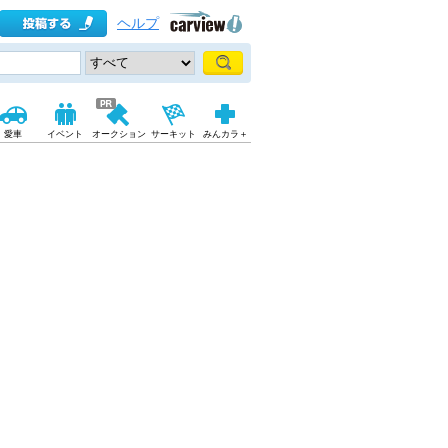
ヘルプ
愛車
イベント
オークション
サーキット
みんカラ＋