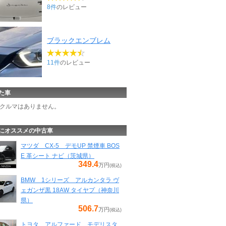
8件
のレビュー
ブラックエンブレム
11件
のレビュー
た車
クルマはありません。
にオススメの中古車
マツダ CX-5 デモUP 禁煙車 BOS
E 革シート ナビ（茨城県）
349.4
万円
(税込)
BMW 1シリーズ アルカンタラ ヴ
ェガンザ黒 18AW タイヤプ（神奈川
県）
506.7
万円
(税込)
トヨタ アルファード モデリスタ