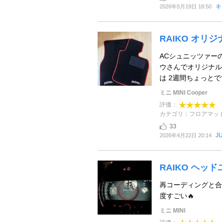
キ
2026年5月19日 18:50
RAIKO オリ
ACシュニッツァー
ウさんでオリジナル
は 2週間ちょっと
ミニ MINI Cooper
評価：
カテゴリ：フロアマッ
33
J
2026年4月22日 20:14
RAIKO ヘッ
再コーディングと合
度すごい🔥
ミニ MINI