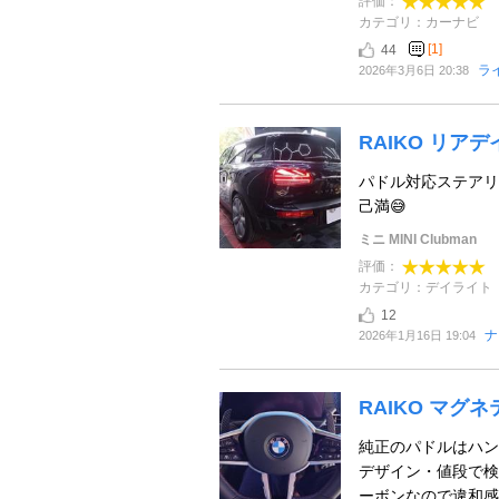
評価：
カテゴリ：カーナビ
[1]
44
ラ
2026年3月6日 20:38
RAIKO リア
パドル対応ステアリ
己満😅
ミニ MINI Clubman
評価：
カテゴリ：デイライト
12
ナ
2026年1月16日 19:04
RAIKO マグ
純正のパドルはハン
デザイン・値段で検
ーボンなので違和感も