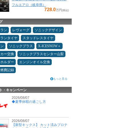
フルエアロ（岐阜県）
728.0
万円
(税込)
グ
ュラン
レヴォーグ
ソニックデザイン
ュランタイヤ
スタッドレスタイヤ
メン
ソニックプラス
X-ICESNOW＋
ーカー交換
ソニックプラスセンター山梨
ホホルダー
エンジンオイル交換
＆燃費記録
もっと見る
ト・キャンペーン
2026/08/07
◆夏季休暇の過ごし方
2026/08/07
【新型キックス】 カット済みプロテ