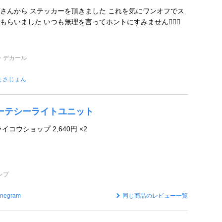
さんから ステッカーを頂きました これを気にワンオフでス
らいました いつも無理を言ってホントにすみません🙇🏻‍♂️
・デカール
まさじょん
Dカーテシーライトユニット
コウショップ 2,640円 ×2
ンプ
negram
同じ商品のレビュー一覧