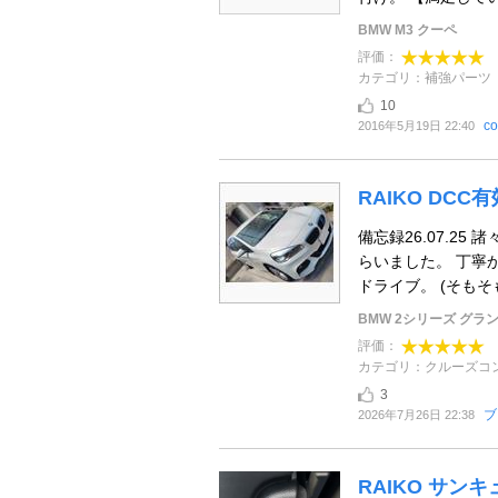
BMW M3 クーペ
評価：
カテゴリ：補強パーツ
10
co
2016年5月19日 22:40
RAIKO DC
備忘録26.07.2
らいました。 丁寧
ドライブ。 (そもそも
BMW 2シリーズ グラ
評価：
カテゴリ：クルーズコ
3
ブ
2026年7月26日 22:38
RAIKO サン