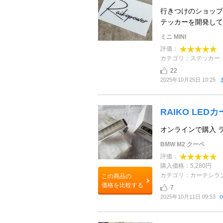
行きつけのショップ
テッカーを開発しても
ミニ MINI
評価：
カテゴリ：ステッカー
22
2025年10月25日 10:25
RAIKO LE
オンラインで購入 ライ
BMW M2 クーペ
評価：
購入価格：5,280円
カテゴリ：カーテシラ
この商品の
価格を比較する
7
o
2025年10月11日 09:53