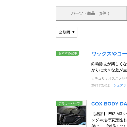
パーツ・商品
（9件 ）
ワックスやコー
おすすめ記事
鉄粉除去が楽しくな
がりに大きな差が生
カテゴリ：オススメ記
シュアラ
2023年2月1日
COX BODY 
デモカーパーツ
【総評】 E92 
ングや走行安定性も
付け。 【満足して