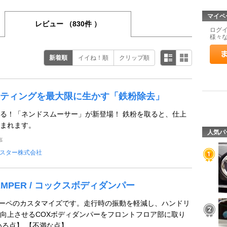
マイペ
レビュー
（830件 ）
ログ
様々
新着順
イイね！順
クリップ順
ティングを最大限に生かす「鉄粉除去」
る！「ネンドスムーサー」が新登場！ 鉄粉を取ると、仕上
まれます。
人気パ
事
スター株式会社
DAMPER / コックスボディダンパー
M3クーペのカスタマイズです。走行時の振動を軽減し、ハンドリ
向上させるCOXボディダンパーをフロントフロア部に取り
いる点】 【不満な点】