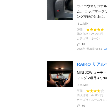
ライコウオリジナル
た。 ラッパマーク
ング左側の足上に。 
ミニ MINI
評価：
購入価格：24,200円
カテゴリ：ホーン
18
t
2026年7月26日 08:51
RAIKO リア
MINI JCW コーデ
ィング 2項目 ¥7,70
ミニ MINI
評価：
購入価格：47,850円
カテゴリ：ルームラン
50