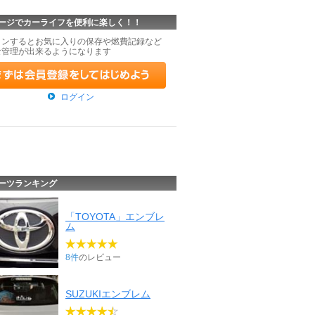
ージでカーライフを便利に楽しく！！
インするとお気に入りの保存や燃費記録など
な管理が出来るようになります
ログイン
ーツランキング
「TOYOTA」エンブレ
ム
8件
のレビュー
SUZUKIエンブレム