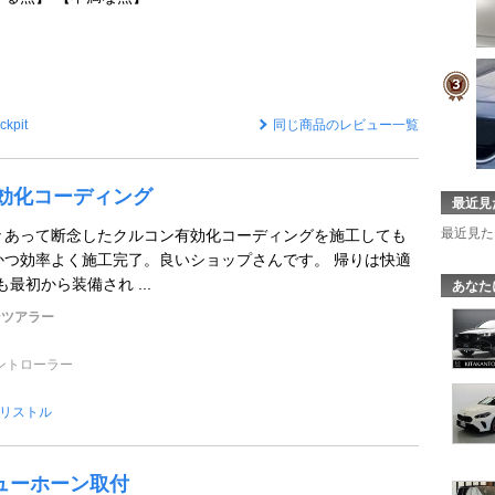
ckpit
同じ商品のレビュー一覧
C有効化コーディング
最近見
最近見た
5 諸々あって断念したクルコン有効化コーディングを施工しても
かつ効率よく施工完了。良いショップさんです。 帰りは快適
最初から装備され ...
あなた
ンツアラー
ントローラー
リストル
キューホーン取付