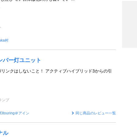
ン
ト
aka村
Dナンバー灯ユニット
/リンクはしないこと！ アクティブハイブリッド3からの引
ランプ
M3touring＠アイン
同じ商品のレビュー一覧
ナル