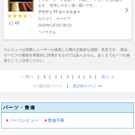
ます。 塗布しやすく扱い易いです。
アウディ TT ロードスター
カテゴリ：カーケア
49
2026年1月3日 08:32
ベイサ
さん
※レビューは実際にユーザーが使用した際の主観的な感想・意見です。 商品・
サービスの価値を客観的に評価するものではありません。あくまでも一つの参
考としてご活用ください。
<
前へ
｜
1
｜
2
｜
3
｜
4
｜
5
｜
次へ
>
<< 前の5ページ
｜
次の5ページ >>
パーツ・整備
パーツレビュー
整備手帳