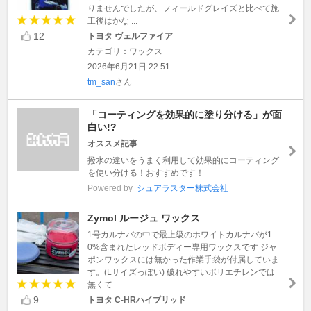
りませんでしたが、フィールドグレイズと比べて施
工後はかな ...
12
トヨタ ヴェルファイア
カテゴリ：ワックス
2026年6月21日 22:51
tm_san
さん
「コーティングを効果的に塗り分ける」が面
白い!?
オススメ記事
撥水の違いをうまく利用して効果的にコーティング
を使い分ける！おすすめです！
Powered by
シュアラスター株式会社
Zymol ルージュ ワックス
1号カルナバの中で最上級のホワイトカルナバが1
0%含まれたレッドボディー専用ワックスです ジャ
ポンワックスには無かった作業手袋が付属していま
す。(Lサイズっぽい) 破れやすいポリエチレンでは
無くて ...
9
トヨタ C-HRハイブリッド