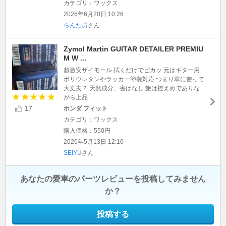
カテゴリ：ワックス
2026年6月20日 10:26
らんた坊
さん
Zymol Martin GUITAR DETAILER PREMIU
M W ...
超激安ザイモール 拭くだけでピカッ 元はギター用
ポリウレタンやラッカー塗装対応 つまり車に使って
大丈夫？ 天然成分、害はなし 艶は控えめでありな
がら上品
17
ホンダ フィット
カテゴリ：ワックス
購入価格：550円
2026年5月13日 12:10
SEIYU
さん
あなたの愛車のパーツレビューを投稿してみません
か？
投稿する