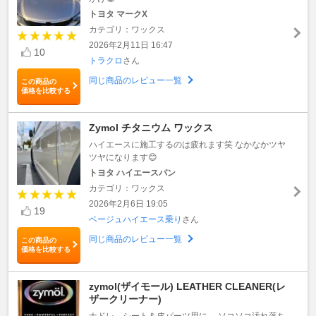
トヨタ マークX
カテゴリ：ワックス
2026年2月11日 16:47
10
トラクロ
さん
同じ商品のレビュー一覧
この商品の
価格を比較する
Zymol チタニウム ワックス
ハイエースに施工するのは疲れます笑 なかなかツヤ
ツヤになります😊
トヨタ ハイエースバン
カテゴリ：ワックス
2026年2月6日 19:05
19
ベージュハイエース乗り
さん
同じ商品のレビュー一覧
この商品の
価格を比較する
zymol(ザイモール) LEATHER CLEANER(レ
ザークリーナー)
ナドレ、シート＆皮パーツ用に。 ソコソコ汚れ落ち