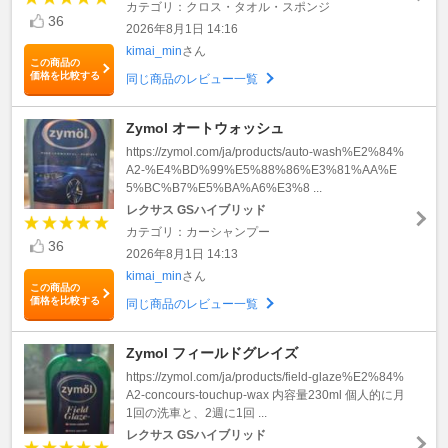
カテゴリ：クロス・タオル・スポンジ
36
2026年8月1日 14:16
kimai_min
さん
この商品の
価格を比較する
同じ商品のレビュー一覧
Zymol オートウォッシュ
https://zymol.com/ja/products/auto-wash%E2%84%
A2-%E4%BD%99%E5%88%86%E3%81%AA%E
5%BC%B7%E5%BA%A6%E3%8 ...
レクサス GSハイブリッド
カテゴリ：カーシャンプー
36
2026年8月1日 14:13
kimai_min
さん
この商品の
価格を比較する
同じ商品のレビュー一覧
Zymol フィールドグレイズ
https://zymol.com/ja/products/field-glaze%E2%84%
A2-concours-touchup-wax 内容量230ml 個人的に月
1回の洗車と、2週に1回 ...
レクサス GSハイブリッド