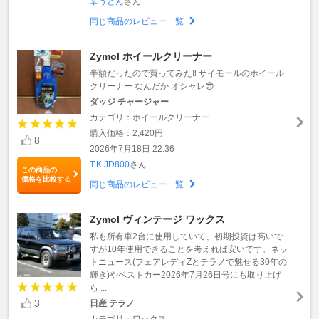
辛うどん
さん
同じ商品のレビュー一覧
Zymol ホイールクリーナー
半額だったので買ってみた‼️ ザイモールのホイール
クリーナー なんだか オシャレ😎
ダッジ チャージャー
カテゴリ：ホイールクリーナー
購入価格：2,420円
8
2026年7月18日 22:36
T.K JD800
さん
この商品の
価格を比較する
同じ商品のレビュー一覧
Zymol ヴィンテージ ワックス
私も所有車2台に使用していて、初期投資は高いで
すが10年使用できることを考えれば安いです。ネッ
トニュース(フェアレディZとテラノで魅せる30年の
輝き)やベストカー2026年7月26日号にも取り上げ
ら ...
3
日産 テラノ
カテゴリ：ワックス