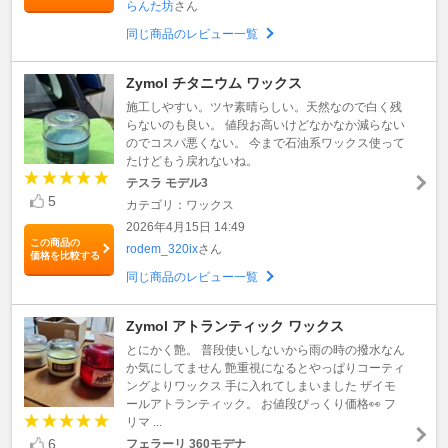
らんた坊
さん
同じ商品のレビュー一覧
Zymol チタニウム ワックス
施工しやすい。ツヤ素晴らしい。天然なので白く残
らないのも良い。 値段お高いけどなかなか減らない
のでコスパ悪くない。 今まで石油系ワックス使って
たけどもう戻れないね。
テスラ モデル3
5
カテゴリ：ワックス
2026年4月15日 14:49
この商品の
rodem_320ix
さん
価格を比較する
同じ商品のレビュー一覧
Zymol アトランティック ワックス
とにかく艶。 普段使いしないから雨の時の撥水なん
か気にしてません 艶重視になるとやっぱりコーティ
ングよりワックス 手に入れてしまいました ザイモ
ールアトランティック。 お値段びっくり価格👀 フ
リマ ...
6
フェラーリ 360モデナ