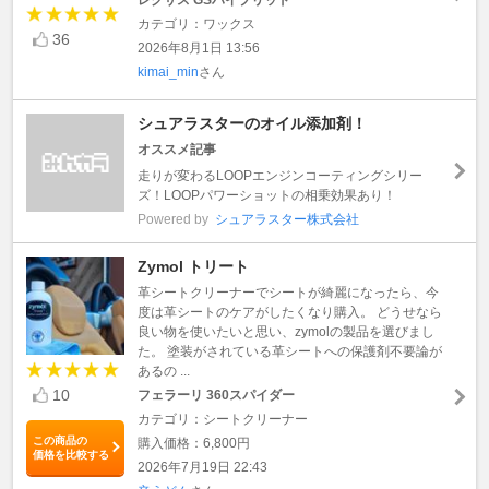
カテゴリ：ワックス
36
2026年8月1日 13:56
kimai_min
さん
シュアラスターのオイル添加剤！
オススメ記事
走りが変わるLOOPエンジンコーティングシリー
ズ！LOOPパワーショットの相乗効果あり！
Powered by
シュアラスター株式会社
Zymol トリート
革シートクリーナーでシートが綺麗になったら、今
度は革シートのケアがしたくなり購入。 どうせなら
良い物を使いたいと思い、zymolの製品を選びまし
た。 塗装がされている革シートへの保護剤不要論が
あるの ...
10
フェラーリ 360スパイダー
カテゴリ：シートクリーナー
この商品の
購入価格：6,800円
価格を比較する
2026年7月19日 22:43