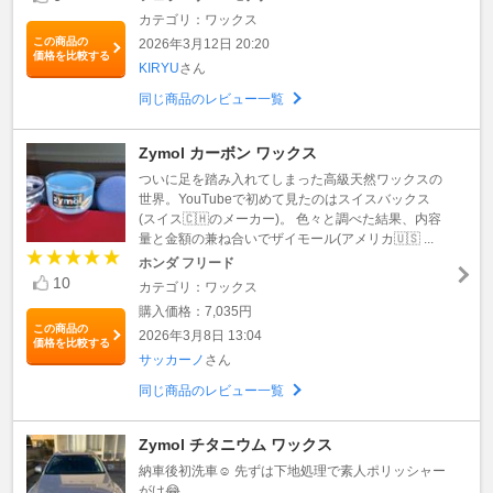
カテゴリ：ワックス
この商品の
2026年3月12日 20:20
価格を比較する
KIRYU
さん
同じ商品のレビュー一覧
Zymol カーボン ワックス
ついに足を踏み入れてしまった高級天然ワックスの
世界。YouTubeで初めて見たのはスイスバックス
(スイス🇨🇭のメーカー)。 色々と調べた結果、内容
量と金額の兼ね合いでザイモール(アメリカ🇺🇸 ...
ホンダ フリード
10
カテゴリ：ワックス
購入価格：7,035円
この商品の
2026年3月8日 13:04
価格を比較する
サッカーノ
さん
同じ商品のレビュー一覧
Zymol チタニウム ワックス
納車後初洗車☺️ 先ずは下地処理で素人ポリッシャー
がけ😂