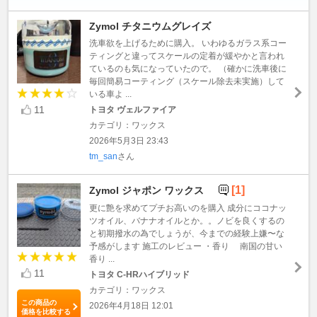
Zymol チタニウムグレイズ
洗車欲を上げるために購入。 いわゆるガラス系コー
ティングと違ってスケールの定着が緩やかと言われ
ているのも気になっていたので。 （確かに洗車後に
毎回簡易コーティング（スケール除去未実施）して
いる車よ ...
11
トヨタ ヴェルファイア
カテゴリ：ワックス
2026年5月3日 23:43
tm_san
さん
[1]
Zymol ジャポン ワックス
更に艶を求めてプチお高いのを購入 成分にココナッ
ツオイル、バナナオイルとか。。ノビを良くするの
と初期撥水の為でしょうが、今までの経験上嫌〜な
予感がします 施工のレビュー ・香り 南国の甘い
香り ...
11
トヨタ C-HRハイブリッド
カテゴリ：ワックス
この商品の
2026年4月18日 12:01
価格を比較する