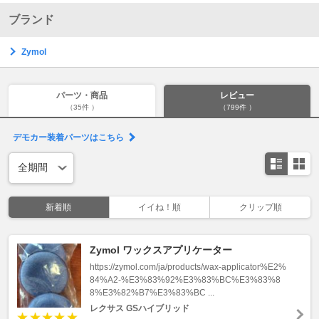
ブランド
Zymol
パーツ・商品
レビュー
（35件 ）
（799件 ）
デモカー装着パーツはこちら
新着順
イイね！順
クリップ順
Zymol ワックスアプリケーター
https://zymol.com/ja/products/wax-applicator%E2%
84%A2-%E3%83%92%E3%83%BC%E3%83%8
8%E3%82%B7%E3%83%BC ...
レクサス GSハイブリッド