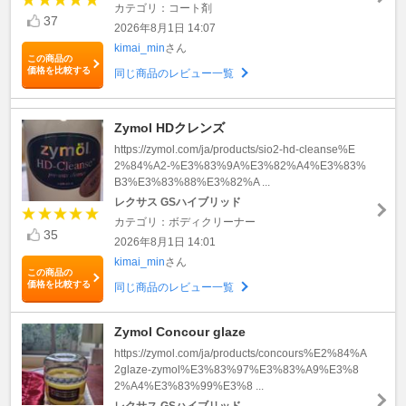
カテゴリ：コート剤
37
2026年8月1日 14:07
kimai_min
さん
この商品の
価格を比較する
同じ商品のレビュー一覧
Zymol HDクレンズ
https://zymol.com/ja/products/sio2-hd-cleanse%E
2%84%A2-%E3%83%9A%E3%82%A4%E3%83%
B3%E3%83%88%E3%82%A ...
レクサス GSハイブリッド
カテゴリ：ボディクリーナー
35
2026年8月1日 14:01
kimai_min
さん
この商品の
価格を比較する
同じ商品のレビュー一覧
Zymol Concour glaze
https://zymol.com/ja/products/concours%E2%84%A
2glaze-zymol%E3%83%97%E3%83%A9%E3%8
2%A4%E3%83%99%E3%8 ...
レクサス GSハイブリッド