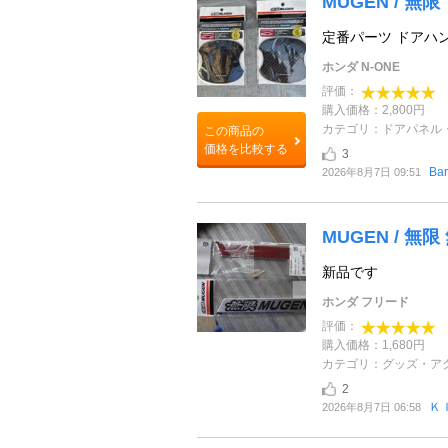
MUGEN / 
定番パーツ ドアハ
ホンダ N-ONE
評価：
購入価格：2,800円
カテゴリ：ドアパネル
この商品の
価格を比較する
3
Bar
2026年8月7日 09:51
MUGEN / 無
新品です
ホンダ フリード
評価：
購入価格：1,680円
カテゴリ：グッズ・ア
2
Ｋ
2026年8月7日 06:58