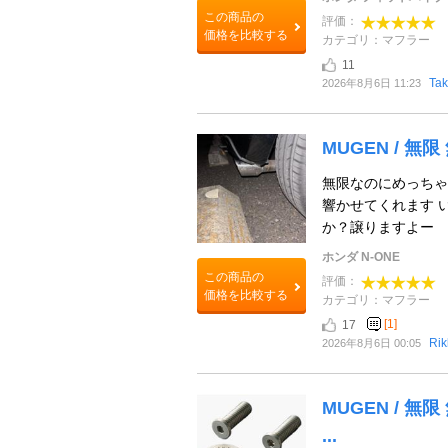
この商品の
評価：
価格を比較する
カテゴリ：マフラー
11
Ta
2026年8月6日 11:23
MUGEN / 無
無限なのにめっちゃ
響かせてくれます 
か？譲りますよー
ホンダ N-ONE
この商品の
評価：
価格を比較する
カテゴリ：マフラー
[1]
17
Ri
2026年8月6日 00:05
MUGEN / 無限
...