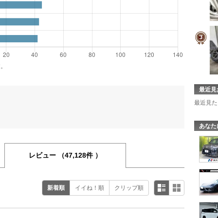
す。
最近見
最近見た
あなた
レビュー
（47,128件 ）
新着順
イイね！順
クリップ順