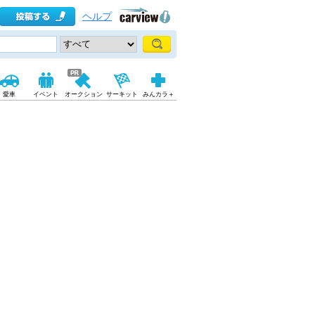
ヘルプ
愛車
イベント
オークション
サーキット
みんカラ＋