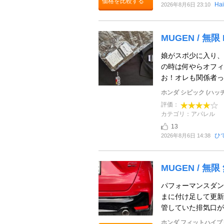
価格を比較する
Hai
2026年8月6日 23:10
MUGEN / 無限 M
娘がスポ少に入り、
の時は何やらオフィ
お！オレも関係者っ
ホンダ シビック (ハッ
評価：
カテゴリ：アパレル
13
ひ
2026年8月6日 14:38
MUGEN / 無
パフォーマンスダン
まに付け足して更新
管していた排気口が素
ホンダ フィットハイブ