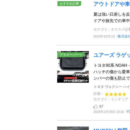
アウトドアや車
おすすめ記事
夏は強い日差しを反
ドアや旅先での車中
カテゴリ：オススメ記
株式会
2018年10月1日
ユアーズ ラゲ
デモカーパーツ
トヨタ90系 NOA
ハッチの傷から愛車
ンパーの傷も防止でき
トヨタ ヴォクシー ハ
評価：
カテゴリ：インテリア
87
Y
2026年2月18日 10:16