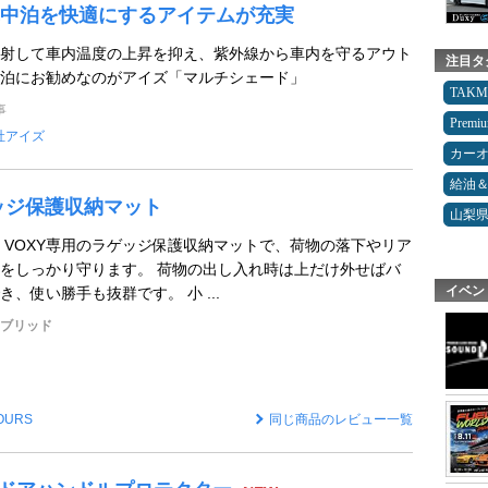
中泊を快適にするアイテムが充実
射して車内温度の上昇を抑え、紫外線から車内を守るアウト
注目タ
泊にお勧めなのがアイズ「マルチシェード」
TAK
事
Premi
社アイズ
カー
給油
ッジ保護収納マット
山梨
H・VOXY専用のラゲッジ保護収納マットで、荷物の落下やリア
をしっかり守ります。 荷物の出し入れ時は上だけ外せばバ
イベン
、使い勝手も抜群です。 小 ...
イブリッド
OURS
同じ商品のレビュー一覧