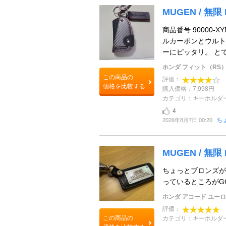
MUGEN / 無限
商品番号 90000-
ルカーボンとウルト
ーにピッタリ。 とても
ホンダ フィット（RS
この商品の
評価：
価格を比較する
購入価格：7,998円
カテゴリ：キーホルダ
4
ち
2026年8月7日 00:20
MUGEN / 無限 
ちょっとブロンズが
っているところがGO
ホンダ アコード ユーロ
評価：
この商品の
カテゴリ：キーホルダ