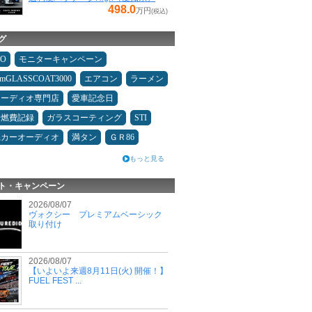
498.0
万円
(税込)
グ
MO
モニターキャンペーン
umGLASSCOAT3000
エアコン
ラーメン
オーディオ専門店
愛車記念日
＆燃費記録
ガラスコーティング
STI
県カーオーディオ
満タン
ＧＲ86
もっと見る
ト・キャンペーン
2026/08/07
ヴォクシー プレミアムベーシック
取り付け
2026/08/07
【いよいよ来週8月11日(火) 開催！】
FUEL FEST ...