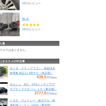
5件
のレビュー
RI-A
5件
のレビュー
た車
クルマはありません。
にオススメの中古車
ホンダ ステップワゴン 登録済未
使用車 純正11.4型ナビ（埼玉県）
439.5
万円
(税込)
ポルシェ 911 GTSインテリア/ア
ダプティブスポ-ツシ-ト(1（東京都）
2777.0
万円
(税込)
トヨタ ヴォクシー 改モデル 快
適利便パッケージHigh（愛知県）