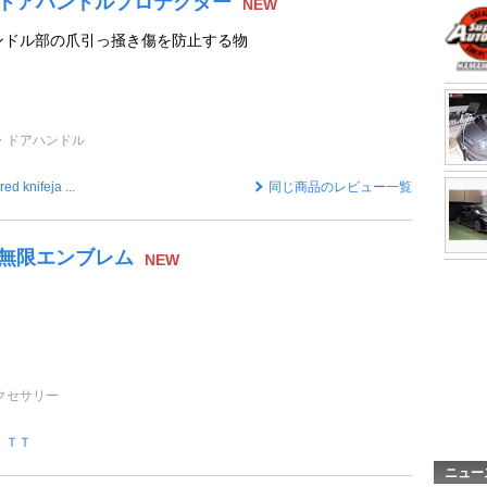
無限 ドアハンドルプロテクター
NEW
ンドル部の爪引っ掻き傷を防止する物
・ドアハンドル
red knifeja ...
同じ商品のレビュー一覧
限 無限エンブレム
NEW
クセサリー
ＩＴＴ
ニュー