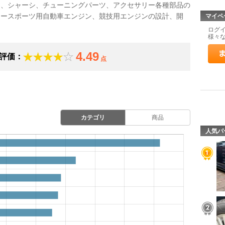
ジン、シャーシ、チューニングパーツ、アクセサリー各種部品の
タースポーツ用自動車エンジン、競技用エンジンの設計、開
マイペ
ログ
様々
4.49
評価：
点
カテゴリ
商品
人気パ