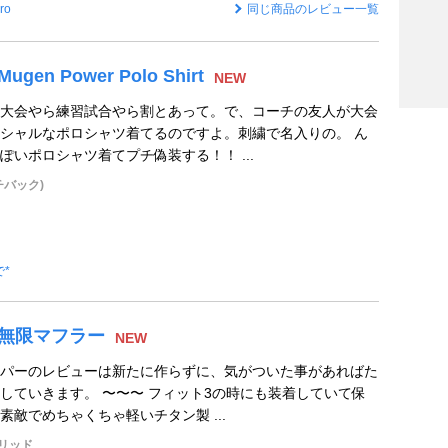
ro
同じ商品のレビュー一覧
ugen Power Polo Shirt
NEW
大会やら練習試合やら割とあって。で、コーチの友人が大会
シャルなポロシャツ着てるのですよ。刺繍で名入りの。 ん
ぽいポロシャツ着てプチ偽装する！！ ...
チバック)
で*
限 無限マフラー
NEW
パーのレビューは新たに作らずに、気がついた事があればた
していきます。 〜〜〜 フィット3の時にも装着していて保
敵でめちゃくちゃ軽いチタン製 ...
リッド